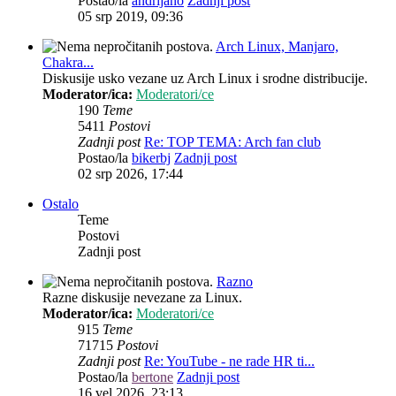
Postao/la
andrijano
Zadnji post
05 srp 2019, 09:36
Arch Linux, Manjaro,
Chakra...
Diskusije usko vezane uz Arch Linux i srodne distribucije.
Moderator/ica:
Moderatori/ce
190
Teme
5411
Postovi
Zadnji post
Re: TOP TEMA: Arch fan club
Postao/la
bikerbj
Zadnji post
02 srp 2026, 17:44
Ostalo
Teme
Postovi
Zadnji post
Razno
Razne diskusije nevezane za Linux.
Moderator/ica:
Moderatori/ce
915
Teme
71715
Postovi
Zadnji post
Re: YouTube - ne rade HR ti...
Postao/la
bertone
Zadnji post
16 vel 2026, 23:13