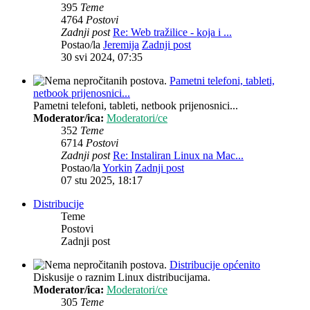
395
Teme
4764
Postovi
Zadnji post
Re: Web tražilice - koja i ...
Postao/la
Jeremija
Zadnji post
30 svi 2024, 07:35
Pametni telefoni, tableti,
netbook prijenosnici...
Pametni telefoni, tableti, netbook prijenosnici...
Moderator/ica:
Moderatori/ce
352
Teme
6714
Postovi
Zadnji post
Re: Instaliran Linux na Mac...
Postao/la
Yorkin
Zadnji post
07 stu 2025, 18:17
Distribucije
Teme
Postovi
Zadnji post
Distribucije općenito
Diskusije o raznim Linux distribucijama.
Moderator/ica:
Moderatori/ce
305
Teme