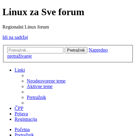
Linux za Sve forum
Regionalni Linux forum
Idi na sadržaj
Napredno
Pretražnik
pretraživanje
Linki
Neodgovorene teme
Aktivne teme
Pretražnik
ČPP
Prijava
Registracija
Početna
Pretražnik