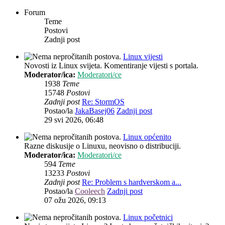
Forum
Teme
Postovi
Zadnji post
Linux vijesti
Novosti iz Linux svijeta. Komentiranje vijesti s portala.
Moderator/ica:
Moderatori/ce
1938
Teme
15748
Postovi
Zadnji post
Re: StormOS
Postao/la
JakaBasej06
Zadnji post
29 svi 2026, 06:48
Linux općenito
Razne diskusije o Linuxu, neovisno o distribuciji.
Moderator/ica:
Moderatori/ce
594
Teme
13233
Postovi
Zadnji post
Re: Problem s hardverskom a...
Postao/la
Cooleech
Zadnji post
07 ožu 2026, 09:13
Linux početnici