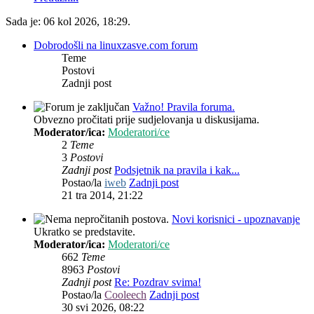
Sada je: 06 kol 2026, 18:29.
Dobrodošli na linuxzasve.com forum
Teme
Postovi
Zadnji post
Važno! Pravila foruma.
Obvezno pročitati prije sudjelovanja u diskusijama.
Moderator/ica:
Moderatori/ce
2
Teme
3
Postovi
Zadnji post
Podsjetnik na pravila i kak...
Postao/la
iweb
Zadnji post
21 tra 2014, 21:22
Novi korisnici - upoznavanje
Ukratko se predstavite.
Moderator/ica:
Moderatori/ce
662
Teme
8963
Postovi
Zadnji post
Re: Pozdrav svima!
Postao/la
Cooleech
Zadnji post
30 svi 2026, 08:22