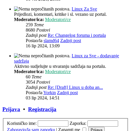
Linux Za Sve
Prijedlozi, komentari, kritike i sl. vezano uz portal.
Moderator/ica:
Moderatori/ce
259
Teme
8680
Postovi
Zadnji post
Re: Changelog foruma i portala
Postao/la
slamd64
Zadnji post
16 lip 2024, 13:09
Linux za Sve - dodavanje
sadržaja
Aktivno sudjelujte u stvaranju sadržaja na portalu.
Moderator/ica:
Moderatori/ce
60
Teme
3054
Postovi
Zadnji post
Re: [Draft] Linux u doba an...
Postao/la
Yorkin
Zadnji post
03 lip 2024, 14:51
Prijava
•
Registracija
Korisničko ime:
Zaporka:
Zaboravio/la sam zaporku
|
Zapamti me