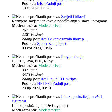
Postao/la
b4sh
Zadnji post
13 sij 2026, 06:28
Savjeti i trikovi
Razmjena savjeta i trikova o podešavanju sustava i programa.
Moderator/ica:
Moderatori/ce
267
Teme
2261
Postovi
Zadnji post
Re: Tvikanje raznih linux p...
Postao/la
Spider
Zadnji post
09 kol 2023, 13:46
Programiranje
C, C++, Java, PHP, Ruby...
Moderator/ica:
Moderatori/ce
332
Teme
3475
Postovi
Zadnji post
Re: LiquidCTL skripta
Postao/la
NELE86
Zadnji post
23 lip 2024, 03:19
Linux, poslužitelj, mreže i
sigurnost
Linux, poslužitelj, mreže i sigurnost
Moderator/ica:
Moderatori/ce