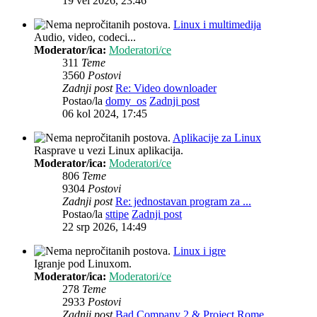
19 vel 2026, 23:46
Linux i multimedija
Audio, video, codeci...
Moderator/ica:
Moderatori/ce
311
Teme
3560
Postovi
Zadnji post
Re: Video downloader
Postao/la
domy_os
Zadnji post
06 kol 2024, 17:45
Aplikacije za Linux
Rasprave u vezi Linux aplikacija.
Moderator/ica:
Moderatori/ce
806
Teme
9304
Postovi
Zadnji post
Re: jednostavan program za ...
Postao/la
sttipe
Zadnji post
22 srp 2026, 14:49
Linux i igre
Igranje pod Linuxom.
Moderator/ica:
Moderatori/ce
278
Teme
2933
Postovi
Zadnji post
Bad Company 2 & Project Rome