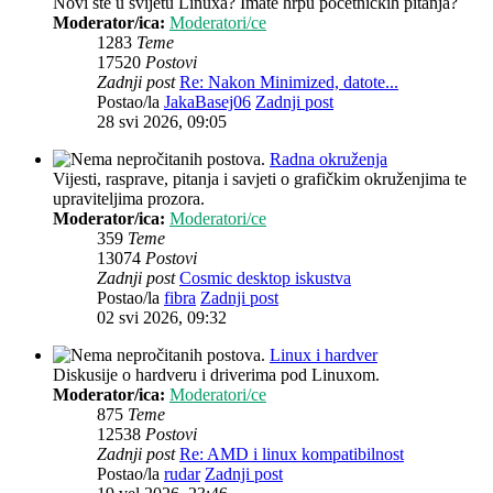
Novi ste u svijetu Linuxa? Imate hrpu početničkih pitanja?
Moderator/ica:
Moderatori/ce
1283
Teme
17520
Postovi
Zadnji post
Re: Nakon Minimized, datote...
Postao/la
JakaBasej06
Zadnji post
28 svi 2026, 09:05
Radna okruženja
Vijesti, rasprave, pitanja i savjeti o grafičkim okruženjima te
upraviteljima prozora.
Moderator/ica:
Moderatori/ce
359
Teme
13074
Postovi
Zadnji post
Cosmic desktop iskustva
Postao/la
fibra
Zadnji post
02 svi 2026, 09:32
Linux i hardver
Diskusije o hardveru i driverima pod Linuxom.
Moderator/ica:
Moderatori/ce
875
Teme
12538
Postovi
Zadnji post
Re: AMD i linux kompatibilnost
Postao/la
rudar
Zadnji post