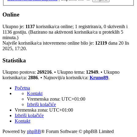
Online
Ukupno je:
1137
korisnika/ca online; 1 registriran/a, 0 skrivenih i
1136 gostiju. (Bazirano na aktivnosti korisnika/ca u proteklih 5
minuta.)
Najviše korisnika/ca istovremeno online bilo je:
12119
dana 20 lis
2025, 17:20.
Statistika
Ukupno postova:
269216
. • Ukupno tema:
12949
. • Ukupno
korisnika/ca:
2886
. • Najnoviji/a korisnik/ca:
Kruno89
.
Početna
Kontakt
Vremenska zona:
UTC+01:00
Izbriši kolačiće
Vremenska zona:
UTC+01:00
Izbriši kolačiće
Kontakt
Powered by
phpBB
® Forum Software © phpBB Limited