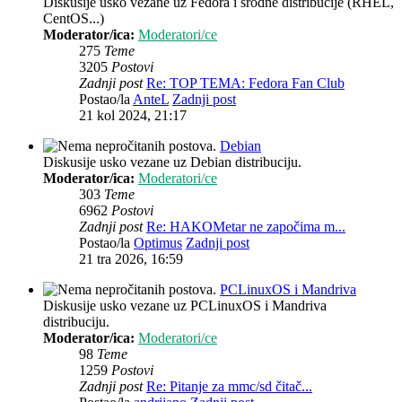
Diskusije usko vezane uz Fedora i srodne distribucije (RHEL,
CentOS...)
Moderator/ica:
Moderatori/ce
275
Teme
3205
Postovi
Zadnji post
Re: TOP TEMA: Fedora Fan Club
Postao/la
AnteL
Zadnji post
21 kol 2024, 21:17
Debian
Diskusije usko vezane uz Debian distribuciju.
Moderator/ica:
Moderatori/ce
303
Teme
6962
Postovi
Zadnji post
Re: HAKOMetar ne započima m...
Postao/la
Optimus
Zadnji post
21 tra 2026, 16:59
PCLinuxOS i Mandriva
Diskusije usko vezane uz PCLinuxOS i Mandriva
distribuciju.
Moderator/ica:
Moderatori/ce
98
Teme
1259
Postovi
Zadnji post
Re: Pitanje za mmc/sd čitač...