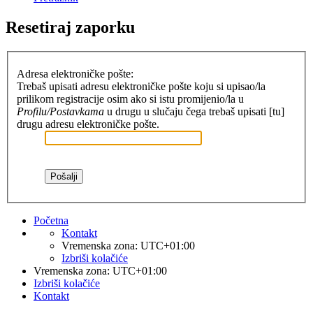
Resetiraj zaporku
Adresa elektroničke pošte:
Trebaš upisati adresu elektroničke pošte koju si upisao/la
prilikom registracije osim ako si istu promijenio/la u
Profilu/Postavkama
u drugu u slučaju čega trebaš upisati [tu]
drugu adresu elektroničke pošte.
Početna
Kontakt
Vremenska zona:
UTC+01:00
Izbriši kolačiće
Vremenska zona:
UTC+01:00
Izbriši kolačiće
Kontakt