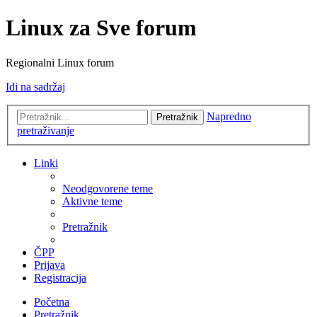
Linux za Sve forum
Regionalni Linux forum
Idi na sadržaj
Napredno
Pretražnik
pretraživanje
Linki
Neodgovorene teme
Aktivne teme
Pretražnik
ČPP
Prijava
Registracija
Početna
Pretražnik