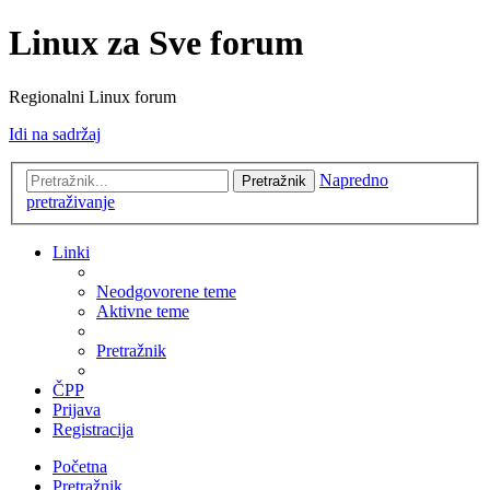
Linux za Sve forum
Regionalni Linux forum
Idi na sadržaj
Napredno
Pretražnik
pretraživanje
Linki
Neodgovorene teme
Aktivne teme
Pretražnik
ČPP
Prijava
Registracija
Početna
Pretražnik