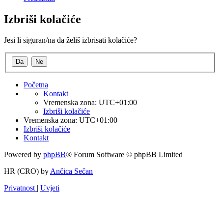
Izbriši kolačiće
Jesi li siguran/na da želiš izbrisati kolačiće?
Početna
Kontakt
Vremenska zona:
UTC+01:00
Izbriši kolačiće
Vremenska zona:
UTC+01:00
Izbriši kolačiće
Kontakt
Powered by
phpBB
® Forum Software © phpBB Limited
HR (CRO) by
Ančica Sečan
Privatnost
|
Uvjeti