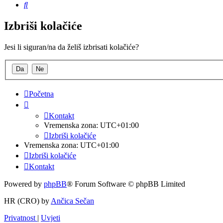
Pretražnik
Izbriši kolačiće
Jesi li siguran/na da želiš izbrisati kolačiće?
Početna
Kontakt
Vremenska zona:
UTC+01:00
Izbriši kolačiće
Vremenska zona:
UTC+01:00
Izbriši kolačiće
Kontakt
Powered by
phpBB
® Forum Software © phpBB Limited
HR (CRO) by
Ančica Sečan
Privatnost
|
Uvjeti