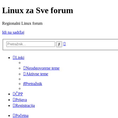
Linux za Sve forum
Regionalni Linux forum
Idi na sadržaj
Napredno
Pretražnik
pretraživanje
Linki
Neodgovorene teme
Aktivne teme
Pretražnik
ČPP
Prijava
Registracija
Početna