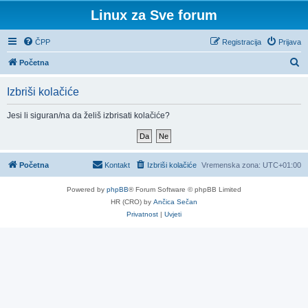
Linux za Sve forum
ČPP
Registracija
Prijava
P
Početna
r
Izbriši kolačiće
e
t
Jesi li siguran/na da želiš izbrisati kolačiće?
r
a
ž
Početna
Kontakt
Izbriši kolačiće
Vremenska zona:
UTC+01:00
n
Powered by
phpBB
® Forum Software © phpBB Limited
i
HR (CRO) by
Ančica Sečan
k
Privatnost
|
Uvjeti