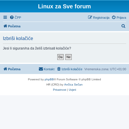
Linux za Sve forum
ČPP
Registracija
Prijava
P
Početna
r
Izbriši kolačiće
e
t
Jesi li siguran/na da želiš izbrisati kolačiće?
r
a
ž
Početna
Kontakt
Izbriši kolačiće
Vremenska zona:
UTC+01:00
n
Powered by
phpBB
® Forum Software © phpBB Limited
i
HR (CRO) by
Ančica Sečan
k
Privatnost
|
Uvjeti