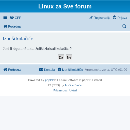
Linux za Sve forum
ČPP
Registracija
Prijava
P
Početna
r
Izbriši kolačiće
e
t
Jesi li siguran/na da želiš izbrisati kolačiće?
r
a
ž
Početna
Kontakt
Izbriši kolačiće
Vremenska zona:
UTC+01:00
n
Powered by
phpBB
® Forum Software © phpBB Limited
i
HR (CRO) by
Ančica Sečan
k
Privatnost
|
Uvjeti