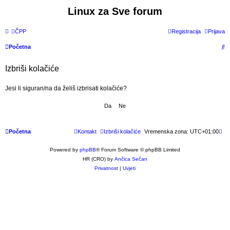
Linux za Sve forum
ČPP
Registracija
Prijava
P
Početna
r
Izbriši kolačiće
e
t
Jesi li siguran/na da želiš izbrisati kolačiće?
r
a
ž
Početna
Kontakt
Izbriši kolačiće
Vremenska zona:
UTC+01:00
n
i
Powered by
phpBB
® Forum Software © phpBB Limited
k
HR (CRO) by
Ančica Sečan
Privatnost
|
Uvjeti