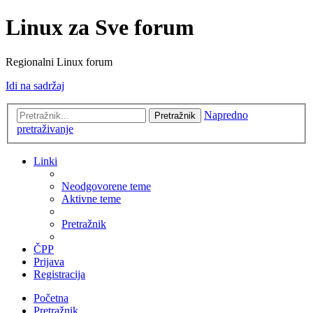
Linux za Sve forum
Regionalni Linux forum
Idi na sadržaj
Napredno
Pretražnik
pretraživanje
Linki
Neodgovorene teme
Aktivne teme
Pretražnik
ČPP
Prijava
Registracija
Početna
Pretražnik