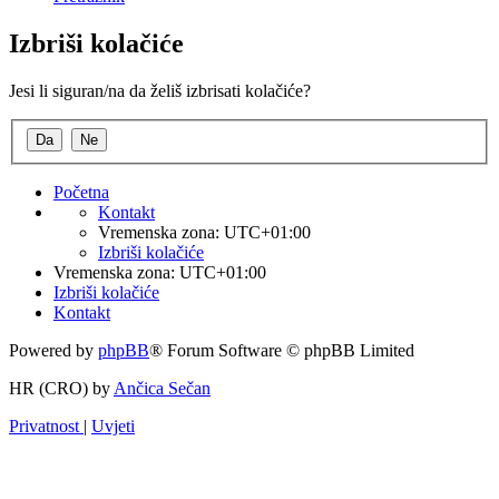
Izbriši kolačiće
Jesi li siguran/na da želiš izbrisati kolačiće?
Početna
Kontakt
Vremenska zona:
UTC+01:00
Izbriši kolačiće
Vremenska zona:
UTC+01:00
Izbriši kolačiće
Kontakt
Powered by
phpBB
® Forum Software © phpBB Limited
HR (CRO) by
Ančica Sečan
Privatnost
|
Uvjeti