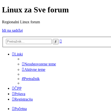
Linux za Sve forum
Regionalni Linux forum
Idi na sadržaj
Napredno
Pretražnik
pretraživanje
Linki
Neodgovorene teme
Aktivne teme
Pretražnik
ČPP
Prijava
Registracija
Početna