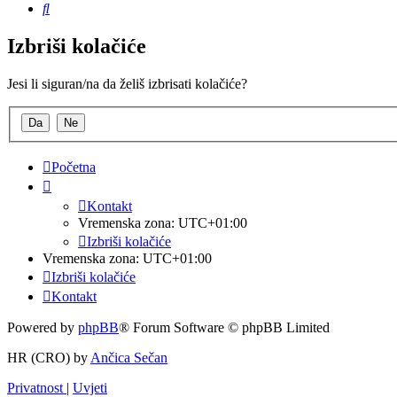
Pretražnik
Izbriši kolačiće
Jesi li siguran/na da želiš izbrisati kolačiće?
Početna
Kontakt
Vremenska zona:
UTC+01:00
Izbriši kolačiće
Vremenska zona:
UTC+01:00
Izbriši kolačiće
Kontakt
Powered by
phpBB
® Forum Software © phpBB Limited
HR (CRO) by
Ančica Sečan
Privatnost
|
Uvjeti