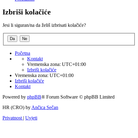
Izbriši kolačiće
Jesi li siguran/na da želiš izbrisati kolačiće?
Početna
Kontakt
Vremenska zona:
UTC+01:00
Izbriši kolačiće
Vremenska zona:
UTC+01:00
Izbriši kolačiće
Kontakt
Powered by
phpBB
® Forum Software © phpBB Limited
HR (CRO) by
Ančica Sečan
Privatnost
|
Uvjeti