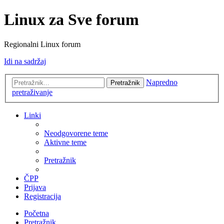
Linux za Sve forum
Regionalni Linux forum
Idi na sadržaj
Napredno
Pretražnik
pretraživanje
Linki
Neodgovorene teme
Aktivne teme
Pretražnik
ČPP
Prijava
Registracija
Početna
Pretražnik