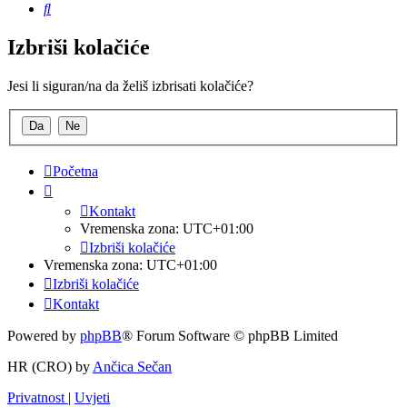
Pretražnik
Izbriši kolačiće
Jesi li siguran/na da želiš izbrisati kolačiće?
Početna
Kontakt
Vremenska zona:
UTC+01:00
Izbriši kolačiće
Vremenska zona:
UTC+01:00
Izbriši kolačiće
Kontakt
Powered by
phpBB
® Forum Software © phpBB Limited
HR (CRO) by
Ančica Sečan
Privatnost
|
Uvjeti