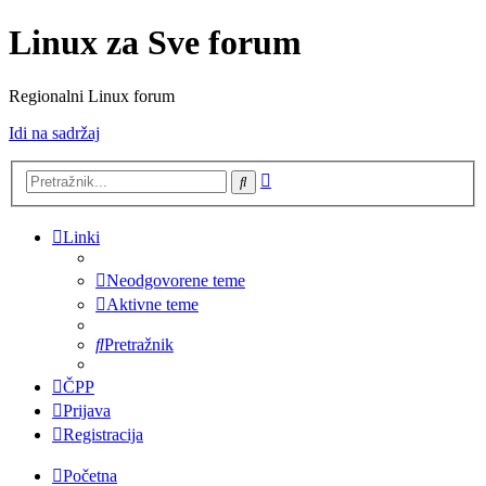
Linux za Sve forum
Regionalni Linux forum
Idi na sadržaj
Napredno
Pretražnik
pretraživanje
Linki
Neodgovorene teme
Aktivne teme
Pretražnik
ČPP
Prijava
Registracija
Početna