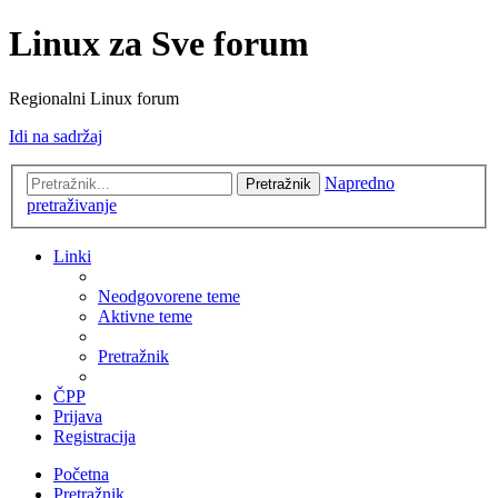
Linux za Sve forum
Regionalni Linux forum
Idi na sadržaj
Napredno
Pretražnik
pretraživanje
Linki
Neodgovorene teme
Aktivne teme
Pretražnik
ČPP
Prijava
Registracija
Početna
Pretražnik