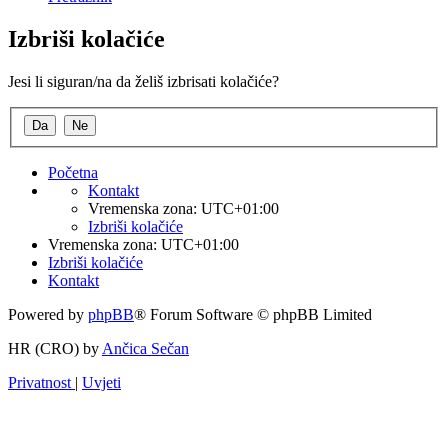
Izbriši kolačiće
Jesi li siguran/na da želiš izbrisati kolačiće?
Početna
Kontakt
Vremenska zona:
UTC+01:00
Izbriši kolačiće
Vremenska zona:
UTC+01:00
Izbriši kolačiće
Kontakt
Powered by
phpBB
® Forum Software © phpBB Limited
HR (CRO) by
Ančica Sečan
Privatnost
|
Uvjeti