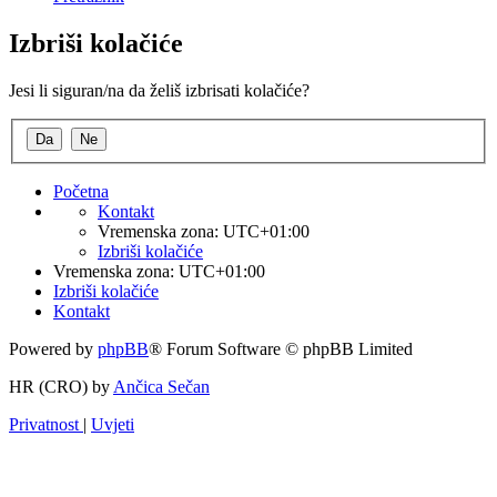
Izbriši kolačiće
Jesi li siguran/na da želiš izbrisati kolačiće?
Početna
Kontakt
Vremenska zona:
UTC+01:00
Izbriši kolačiće
Vremenska zona:
UTC+01:00
Izbriši kolačiće
Kontakt
Powered by
phpBB
® Forum Software © phpBB Limited
HR (CRO) by
Ančica Sečan
Privatnost
|
Uvjeti