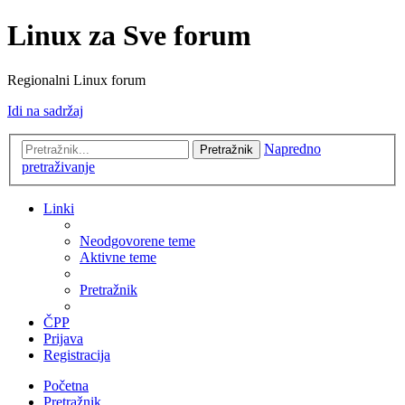
Linux za Sve forum
Regionalni Linux forum
Idi na sadržaj
Napredno
Pretražnik
pretraživanje
Linki
Neodgovorene teme
Aktivne teme
Pretražnik
ČPP
Prijava
Registracija
Početna
Pretražnik