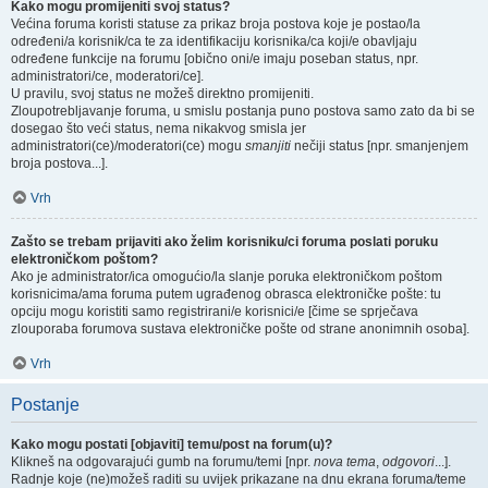
Kako mogu promijeniti svoj status?
Većina foruma koristi statuse za prikaz broja postova koje je postao/la
određeni/a korisnik/ca te za identifikaciju korisnika/ca koji/e obavljaju
određene funkcije na forumu [obično oni/e imaju poseban status, npr.
administratori/ce, moderatori/ce].
U pravilu, svoj status ne možeš direktno promijeniti.
Zloupotrebljavanje foruma, u smislu postanja puno postova samo zato da bi se
dosegao što veći status, nema nikakvog smisla jer
administratori(ce)/moderatori(ce) mogu
smanjiti
nečiji status [npr. smanjenjem
broja postova...].
Vrh
Zašto se trebam prijaviti ako želim korisniku/ci foruma poslati poruku
elektroničkom poštom?
Ako je administrator/ica omogućio/la slanje poruka elektroničkom poštom
korisnicima/ama foruma putem ugrađenog obrasca elektroničke pošte: tu
opciju mogu koristiti samo registrirani/e korisnici/e [čime se sprječava
zlouporaba forumova sustava elektroničke pošte od strane anonimnih osoba].
Vrh
Postanje
Kako mogu postati [objaviti] temu/post na forum(u)?
Klikneš na odgovarajući gumb na forumu/temi [npr.
nova tema
,
odgovori
...].
Radnje koje (ne)možeš raditi su uvijek prikazane na dnu ekrana foruma/teme