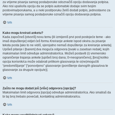
za vrijeme pisanja samog posta/poruke odoznačiš opciju dodavanja potpisa.
Ako nisi upalio/la opciju da se potpis automatski dodaje svim tvojim
postovima/porukama, a u neki post/poruku želiš dodati potpis, jednostavno za
vrijeme pisanja samog posta/poruke označiš opciju dodavanja potpisa.
Vrh
Kako mogu kreirati anketu?
Kada započneš [otvoriš] novu temu [ili izmijeniš prvi post postojeće teme - ako
imaš dopuštenje] vidjet ćeš formu
Kreiranje ankete
ispod okvira za pisanje
teksta posta [ako to ne vidiš, vjerojatno nemaš dopuštenje za kreiranje anketa].
Upišeš pitanje i [barem] dva moguća odgovora [svaki u zaseban redak], kojih
maksimalan limit određuje administrator/ica. Možeš postaviti (i) vremensko
ograničenje trajanja ankete [upišeš broj dana; 0=neograničeno], [broj] koliko
opcija korisnik/ca može odabrati prilikom glasovanja te o(ne)mogućiti
“predomišljanje” [“ponovljeno” glasovanje (poništenje danog/ih glasa/ova te
glasovanje za drugu/e opciju/e)].
Vrh
Zašto ne mogu dodati još [više] odgovora [opcija]?
Maksimalan limit odgovora [opcija] određuje administrator/ica. Ako smatraš da
bi taj broj trebalo povećati, kontaktiraj administratora/icu.
Vrh