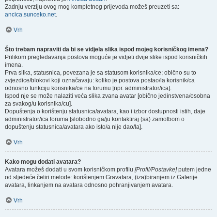
Zadnju verziju ovog mog kompletnog prijevoda možeš preuzeti sa:
ancica.sunceko.net
.
Vrh
Što trebam napraviti da bi se vidjela slika ispod mojeg korisničkog imena?
Prilikom pregledavanja postova moguće je vidjeti dvije slike ispod korisničkih
imena.
Prva slika, statusnica, povezana je sa statusom korisnika/ce; obično su to
zvjezdice/blokovi koji označavaju: koliko je postova postao/la korisnik/ca
odnosno funkciju korisnika/ce na forumu [npr. administrator/ica].
Ispod nje se može nalaziti veća slika zvana avatar [obično jedinstvena/osobna
za svakog/u korisnika/cu].
Dopuštenja o korištenju statusnica/avatara, kao i izbor dostupnosti istih, daje
administrator/ica foruma [slobodno ga/ju kontaktiraj (sa) zamolbom o
dopuštenju statusnica/avatara ako isto/a nije dao/la].
Vrh
Kako mogu dodati avatara?
Avatara možeš dodati u svom korisničkom profilu
[Profil/Postavke]
putem jedne
od sljedeće četiri metode: korištenjem Gravatara, (iza)biranjem iz Galerije
avatara, linkanjem na avatara odnosno pohranjivanjem avatara.
Vrh