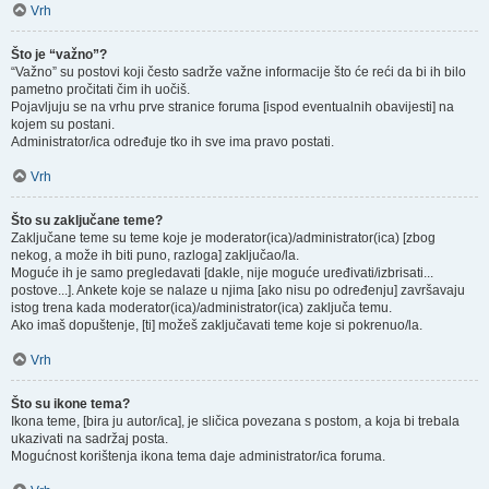
Vrh
Što je “važno”?
“Važno” su postovi koji često sadrže važne informacije što će reći da bi ih bilo
pametno pročitati čim ih uočiš.
Pojavljuju se na vrhu prve stranice foruma [ispod eventualnih obavijesti] na
kojem su postani.
Administrator/ica određuje tko ih sve ima pravo postati.
Vrh
Što su zaključane teme?
Zaključane teme su teme koje je moderator(ica)/administrator(ica) [zbog
nekog, a može ih biti puno, razloga] zaključao/la.
Moguće ih je samo pregledavati [dakle, nije moguće uređivati/izbrisati...
postove...]. Ankete koje se nalaze u njima [ako nisu po određenju] završavaju
istog trena kada moderator(ica)/administrator(ica) zaključa temu.
Ako imaš dopuštenje, [ti] možeš zaključavati teme koje si pokrenuo/la.
Vrh
Što su ikone tema?
Ikona teme, [bira ju autor/ica], je sličica povezana s postom, a koja bi trebala
ukazivati na sadržaj posta.
Mogućnost korištenja ikona tema daje administrator/ica foruma.