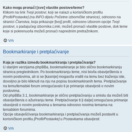
Kako mogu pronaći [sve] vlastite postove/teme?
Klikom na link
Tvoji postovi
, koji se nalazi u korisničkom profilu
[Profil/Postavke] (na INFO dijelu Početne izborničke stranice)
, odnosno na
stranici
Članstva
, koja prikazuje [tvoj] profil, odnosno izborom opcije
Tvoji
postovi
, s padajućeg izbornika
Linki
, možeš pronaći vlastite postove, dok teme
koje si pokrenuo/la možeš pronaći naprednim pretražnikom.
Vrh
Bookmarkiranje i pretplaćivanje
Koja je razlika između bookmarkiranja i pretplaćivanja?
U starijim verzijama phpBBa, bookmarkiranje je bilo slično bookmarkiranju
stranica preglednikom. Po bookmarkiranju teme, nisi bio/la obaviješten/a o
novim postovima, ali si se [kasnije] mogao/la vratiti na temu bez traženja iste,
dovoljno je bilo kliknuti na nju na popisu bookmarkiranih tema. Pretplaćivanje
na temu/tematski forum omogućavalo ti je primanje obavijesti o novim
postovima.
Od phpBBa 3.1, bookmarkiranje je slično pretplaćivanju u smislu da možeš biti
obaviješten/a o ažuriranju teme. Pretplaćivanje ti [i dalje] omogućava primanje
obavijesti o novim postovima u temama odnosno novima temama na
tematskim forumima.
Opcije obavješćivanja bookmarkiranja i pretplaćivanja možeš postaviti u
korisničkom profilu
[Profil/Postavke]
u
Postavkama obavijesti
.
Vrh