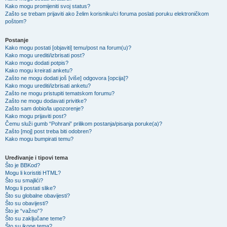
Kako mogu promijeniti svoj status?
Zašto se trebam prijaviti ako želim korisniku/ci foruma poslati poruku elektroničkom
poštom?
Postanje
Kako mogu postati [objaviti] temu/post na forum(u)?
Kako mogu urediti/izbrisati post?
Kako mogu dodati potpis?
Kako mogu kreirati anketu?
Zašto ne mogu dodati još [više] odgovora [opcija]?
Kako mogu urediti/izbrisati anketu?
Zašto ne mogu pristupiti tematskom forumu?
Zašto ne mogu dodavati privitke?
Zašto sam dobio/la upozorenje?
Kako mogu prijaviti post?
Čemu služi gumb “Pohrani” prilikom postanja/pisanja poruke(a)?
Zašto [moj] post treba biti odobren?
Kako mogu bumpirati temu?
Uređivanje i tipovi tema
Što je BBKod?
Mogu li koristiti HTML?
Što su smajlići?
Mogu li postati slike?
Što su globalne obavijesti?
Što su obavijesti?
Što je “važno”?
Što su zaključane teme?
Što su ikone tema?