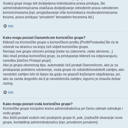
Svakoj grupi mogu biti dodijeljena individualna prava pristupa, što
administratorima/cama olakšava dodjeljivanje određenih prava određenim
korisnicima/ama [npr. proglašavanje više korisnika/ca moderatorima/cama
foruma, pravo pristupa “privatnim” tematskim forumima itd.].
Vrh
Kako mogu postati članom/icom korisničke grupe?
Klikneš na
Korisničke grupe
u korisničkom profilu
[Profil/Postavke]
što će te
odvesti na stranicu na kojoj ćeš vidjeti korisničke grupe.
Nemaju sve grupe
otvoren pristup
[neke su zatvorene, neke skrivene...].
Ako imaš pristup korisničkoj grupi, za pristupanje klikneš na odgovarajuću
naredbu [obično
Pristupi grupi
].
Ako je grupa otvorenog tipa, automatski ćeš postati članom/icom, ako je za
pristupanje potrebno odobrenje, vođa grupe će odobriti/neodobriti zahtjev, ako
neodobri zahtjev bilo bi lijepo da ga/ju ne gnjaviš traženjem objašnjenja, jer,
ako se zaista dogodilo da ti je neodobrio/la zahtjev, sigurno je imao/la dobar
razlog.
Vrh
Kako mogu postati vođa korisničke grupe?
Korisničke grupe inicijalno kreira administrator/ica pri čemu odmah određuje i
vođu grupe.
Ako želiš postati vođom već postojeće grupe ili, pak, (za)tražiti otvaranje nove
grupe, kontaktiraj administratora/icu [npr. privatnom porukom].