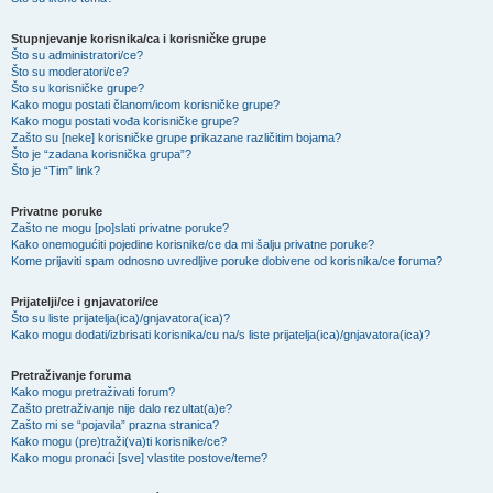
Stupnjevanje korisnika/ca i korisničke grupe
Što su administratori/ce?
Što su moderatori/ce?
Što su korisničke grupe?
Kako mogu postati članom/icom korisničke grupe?
Kako mogu postati vođa korisničke grupe?
Zašto su [neke] korisničke grupe prikazane različitim bojama?
Što je “zadana korisnička grupa”?
Što je “Tim” link?
Privatne poruke
Zašto ne mogu [po]slati privatne poruke?
Kako onemogućiti pojedine korisnike/ce da mi šalju privatne poruke?
Kome prijaviti spam odnosno uvredljive poruke dobivene od korisnika/ce foruma?
Prijatelji/ce i gnjavatori/ce
Što su liste prijatelja(ica)/gnjavatora(ica)?
Kako mogu dodati/izbrisati korisnika/cu na/s liste prijatelja(ica)/gnjavatora(ica)?
Pretraživanje foruma
Kako mogu pretraživati forum?
Zašto pretraživanje nije dalo rezultat(a)e?
Zašto mi se “pojavila” prazna stranica?
Kako mogu (pre)traži(va)ti korisnike/ce?
Kako mogu pronaći [sve] vlastite postove/teme?