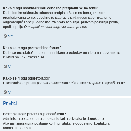
Kako mogu bookmarkirati odnosno pretplatiti se na temu?
Da bi bookmarkirao/la odnosno pretplatio/la se na temu, prilikom
pregledavanja teme, dovoljno je izabrati s padajućeg izbornika teme
odgovarajuću opciju odnosno, za pretplaćivanje, prilikom postanja posta,
upaliti opciju
Obavijesti me kad odgovor bude postan
.
Vrh
Kako se mogu pretplatiti na forum?
Da bi se pretplatio/la na forum, prilikom pregledavanja foruma, dovoljno je
kliknuti na link
Pretplati se
.
Vrh
Kako se mogu odpretplatiti?
U korisničkom profilu
[Profil/Postavke]
klikneš na link
Pretplate
i slijediš upute.
Vrh
Privitci
Postanje kojih privitaka je dopušteno?
Administrator/ica određuje postanje kojih privitaka je dopušteno.
Ako nisi siguran/na postanje kojih privitaka je dopušteno, kontaktiraj
administratora/icu.