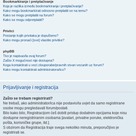
Bookmarkiranje i pretplaćivanje
Koja je razlika između bookmarkiranja i pretplaćivanja?
Kako mogu bookmarkirati odnosno pretplatiti se na temu?
Kako se mogu pretplatiti na forum?
Kako se mogu odpretplatiti?
Privitci
Postanje kojih privitaka je dopušteno?
Kako mogu pronaći [sve] vlastite privitke?
phpBB
Tko je napisao/la ovaj forum?
Zašto X mogućnost nije dostupna?
Koga kontaktirati u vezi zlouporabe/pravnih stvari vezanih uz forum?
Kako mogu kontaktirati administratora/icu?
Prijavljivanje i registracija
Zašto se trebam registrirati?
Ne trebaš, ako administrator/ica nije postavio/la uvjet da samo registrirane
osobe mogu pregledavati forum/postati.
Bilo kako bilo, Registracijom ćeš dobiti pristup dodatnim opcijama koje nisu
dostupne neregistriranim osobama [avatari, privatne poruke, elektronička
pošta, korisničke grupe, itd.].
S obzirom da Registracija traje svega nekoliko minuta, preporučljivo je
registrirati se.