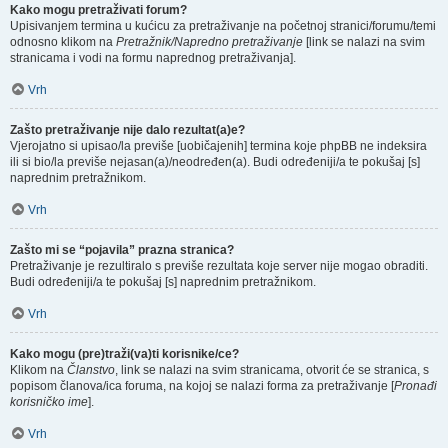
Kako mogu pretraživati forum?
Upisivanjem termina u kućicu za pretraživanje na početnoj stranici/forumu/temi
odnosno klikom na
Pretražnik/Napredno pretraživanje
[link se nalazi na svim
stranicama i vodi na formu naprednog pretraživanja].
Vrh
Zašto pretraživanje nije dalo rezultat(a)e?
Vjerojatno si upisao/la previše [uobičajenih] termina koje phpBB ne indeksira
ili si bio/la previše nejasan(a)/neodređen(a). Budi određeniji/a te pokušaj [s]
naprednim pretražnikom.
Vrh
Zašto mi se “pojavila” prazna stranica?
Pretraživanje je rezultiralo s previše rezultata koje server nije mogao obraditi.
Budi određeniji/a te pokušaj [s] naprednim pretražnikom.
Vrh
Kako mogu (pre)traži(va)ti korisnike/ce?
Klikom na
Članstvo
, link se nalazi na svim stranicama, otvorit će se stranica, s
popisom članova/ica foruma, na kojoj se nalazi forma za pretraživanje [
Pronađi
korisničko ime
].
Vrh