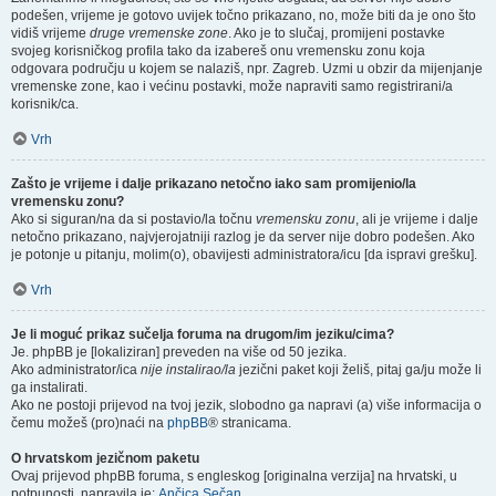
podešen, vrijeme je gotovo uvijek točno prikazano, no, može biti da je ono što
vidiš vrijeme
druge vremenske zone
. Ako je to slučaj, promijeni postavke
svojeg korisničkog profila tako da izabereš onu vremensku zonu koja
odgovara području u kojem se nalaziš, npr. Zagreb. Uzmi u obzir da mijenjanje
vremenske zone, kao i većinu postavki, može napraviti samo registrirani/a
korisnik/ca.
Vrh
Zašto je vrijeme i dalje prikazano netočno iako sam promijenio/la
vremensku zonu?
Ako si siguran/na da si postavio/la točnu
vremensku zonu
, ali je vrijeme i dalje
netočno prikazano, najvjerojatniji razlog je da server nije dobro podešen. Ako
je potonje u pitanju, molim(o), obavijesti administratora/icu [da ispravi grešku].
Vrh
Je li moguć prikaz sučelja foruma na drugom/im jeziku/cima?
Je. phpBB je [lokaliziran] preveden na više od 50 jezika.
Ako administrator/ica
nije instalirao/la
jezični paket koji želiš, pitaj ga/ju može li
ga instalirati.
Ako ne postoji prijevod na tvoj jezik, slobodno ga napravi (a) više informacija o
čemu možeš (pro)naći na
phpBB
® stranicama.
O hrvatskom jezičnom paketu
Ovaj prijevod phpBB foruma, s engleskog [originalna verzija] na hrvatski, u
potpunosti, napravila je:
Ančica Sečan
.