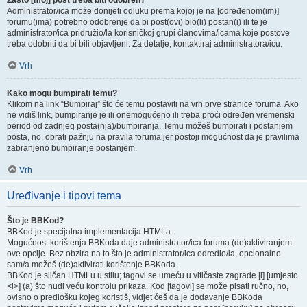
Zašto [moj] post treba biti odobren?
Administrator/ica može donijeti odluku prema kojoj je na [određenom(im)]
forumu(ima) potrebno odobrenje da bi post(ovi) bio(li) postan(i) ili te je
administrator/ica pridružio/la korisničkoj grupi članovima/icama koje postove
treba odobriti da bi bili objavljeni. Za detalje, kontaktiraj administratora/icu.
Vrh
Kako mogu bumpirati temu?
Klikom na link “Bumpiraj” što će temu postaviti na vrh prve stranice foruma. Ako
ne vidiš link, bumpiranje je ili onemogućeno ili treba proći određen vremenski
period od zadnjeg posta(nja)/bumpiranja. Temu možeš bumpirati i postanjem
posta, no, obrati pažnju na pravila foruma jer postoji mogućnost da je pravilima
zabranjeno bumpiranje postanjem.
Vrh
Uređivanje i tipovi tema
Što je BBKod?
BBKod je specijalna implementacija HTMLa.
Mogućnost korištenja BBKoda daje administrator/ica foruma (de)aktiviranjem
ove opcije. Bez obzira na to što je administrator/ica odredio/la, opcionalno
sam/a možeš (de)aktivirati korištenje BBKoda.
BBKod je sličan HTMLu u stilu; tagovi se umeću u vitičaste zagrade [i] [umjesto
<i>] (a) što nudi veću kontrolu prikaza. Kod [tagovi] se može pisati ručno, no,
ovisno o predlošku kojeg koristiš, vidjet ćeš da je dodavanje BBKoda