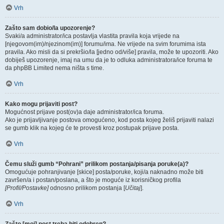
Vrh
Zašto sam dobio/la upozorenje?
Svaki/a administrator/ica postavlja vlastita pravila koja vrijede na
[njegovom(im)/njezinom(im)] forumu/ima. Ne vrijede na svim forumima ista
pravila. Ako misli da si prekršio/la [jedno od/više] pravila, može te upozoriti. Ako
dobiješ upozorenje, imaj na umu da je to odluka administratora/ice foruma te
da phpBB Limited nema ništa s time.
Vrh
Kako mogu prijaviti post?
Mogućnost prijave post(ov)a daje administrator/ica foruma.
Ako je prijavljivanje postova omogućeno, kod posta kojeg želiš prijaviti nalazi
se gumb klik na kojeg će te provesti kroz postupak prijave posta.
Vrh
Čemu služi gumb “Pohrani” prilikom postanja/pisanja poruke(a)?
Omogućuje pohranjivanje [skice] posta/poruke, koji/a naknadno može biti
završen/a i postan/poslana, a što je moguće iz korisničkog profila
[Profil/Postavke]
odnosno prilikom postanja [
Učitaj
].
Vrh