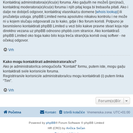
Kontaktiraj administratora(e)/icu(e) foruma. Ako ga/ju/ih ne možeš (pro)naći,
kontaktiraj moderatora(e)/icu(e) foruma i njih pitaj koga bi trebao/la pitati. Ako i
dalje ne dobiješ odgovor, kontaktiraj vlasnika/cu domene [
whois lookup
] ili
pružatelja usluga. phpBB Limited nema apsolutno nikakvu kontrolu i ne može
ni u kojem slučaju odgovarati za to kako, gdje i tko forum koristi. Potpuno je
besmisleno kontaktirati phpBB Limited u vezi bilo kakve pravne stvari koja nije
direktno vezana uz phpBB odnosno phpbb.com stranice. Ako kontaktiraš
phpBB Limited oko toga kako bilo koja treća stran(k)a koristi ovaj softver - ne
očekuj odgovor.
Vrh
Kako mogu kontaktirati administratora/icu?
Ako je administrator/ica omogućio/la “Kontakt” formu, putem iste, mogu ga/ju
kontaktirati svi/e korisnici/e foruma.
Registrirani/e korisnici/e administratora/icu mogu kontaktirati (i) putem linka
“Tim”.
Vrh
Forum(o)Bir
Početna
Kontakt
Izbriši kolačiće
Vremenska zona:
UTC+01:00
Powered by
phpBB
® Forum Software © phpBB Limited
HR (CRO) by
Ančica Sečan