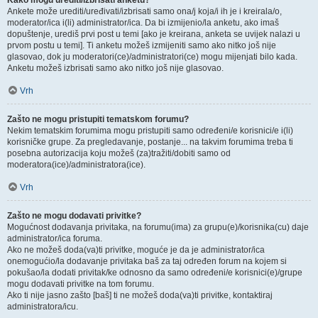
Kako mogu urediti/izbrisati anketu?
Ankete može urediti/uređivati/izbrisati samo ona/j koja/i ih je i kreirala/o,
moderator/ica i(li) administrator/ica. Da bi izmijenio/la anketu, ako imaš
dopuštenje, urediš prvi post u temi [ako je kreirana, anketa se uvijek nalazi u
prvom postu u temi]. Ti anketu možeš izmijeniti samo ako nitko još nije
glasovao, dok ju moderatori(ce)/administratori(ce) mogu mijenjati bilo kada.
Anketu možeš izbrisati samo ako nitko još nije glasovao.
Vrh
Zašto ne mogu pristupiti tematskom forumu?
Nekim tematskim forumima mogu pristupiti samo određeni/e korisnici/e i(li)
korisničke grupe. Za pregledavanje, postanje... na takvim forumima treba ti
posebna autorizacija koju možeš (za)tražiti/dobiti samo od
moderatora(ice)/administratora(ice).
Vrh
Zašto ne mogu dodavati privitke?
Mogućnost dodavanja privitaka, na forumu(ima) za grupu(e)/korisnika(cu) daje
administrator/ica foruma.
Ako ne možeš doda(va)ti privitke, moguće je da je administrator/ica
onemogućio/la dodavanje privitaka baš za taj određen forum na kojem si
pokušao/la dodati privitak/ke odnosno da samo određeni/e korisnici(e)/grupe
mogu dodavati privitke na tom forumu.
Ako ti nije jasno zašto [baš] ti ne možeš doda(va)ti privitke, kontaktiraj
administratora/icu.