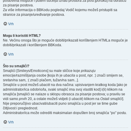
postovima moguće i putem sučelja iznad prostora za post [poruku] na obrascu
za pisanje postova.
Za više informacija o BBKodu pogledaj Vodič kojemu možeš pristupiti sa
stranice za pisanje/uređivanje postova.
Vrh
Mogu li koristiti HTML?
Ne. Većinu onoga što je moguće dobiti/prikazati korištenjem HTMLa moguće je
dobiti/prikazati i korištenjem BBKoda.
Vrh
Što su smajlići?
Smajlići [Smileys/Emoticons] su male sličice koje
prikazuju
emocije/razmišljanja osobe [koja ih je
ubacila
u post, npr. :) znači smijem se,
sretan/na sam, :( znači plačem, tužan/na sam...].
Smajliće u post možeš
ubaciti
na dva načina: upisivanjem kratkog koda [ako je
administrator/ica odobrio/la, svaki smajlić ima svoj vlastiti kod] i(li) klikom na
smajlića [smajlići se nalaze u sklopu obrasca za pisanje postova; u pravilu se
vidi samo
prvih
20, a ostale možeš vidjeti (i
ubaciti
) klikom na
Ostali smajlići
].
Nije preporučljivo ubacivati/ubaciti puno smajlića u post jer se time gube
čitljivost i preglednost.
Administrator/ica može odrediti maksimalan dopušten broj smajlića “po” postu.
Vrh