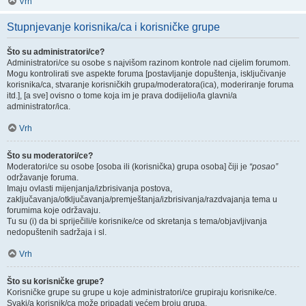
Vrh
Stupnjevanje korisnika/ca i korisničke grupe
Što su administratori/ce?
Administratori/ce su osobe s najvišom razinom kontrole nad cijelim forumom.
Mogu kontrolirati sve aspekte foruma [postavljanje dopuštenja, isključivanje
korisnika/ca, stvaranje korisničkih grupa/moderatora(ica), moderiranje foruma
itd.], [a sve] ovisno o tome koja im je prava dodijelio/la glavni/a
administrator/ica.
Vrh
Što su moderatori/ce?
Moderatori/ce su osobe [osoba ili (korisnička) grupa osoba] čiji je
“posao”
održavanje foruma.
Imaju ovlasti mijenjanja/izbrisivanja postova,
zaključavanja/otključavanja/premještanja/izbrisivanja/razdvajanja tema u
forumima koje održavaju.
Tu su (i) da bi spriječili/e korisnike/ce od skretanja s tema/objavljivanja
nedopuštenih sadržaja i sl.
Vrh
Što su korisničke grupe?
Korisničke grupe su grupe u koje administratori/ce grupiraju korisnike/ce.
Svaki/a korisnik/ca može pripadati većem broju grupa.