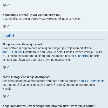
Vrh
Kako mogu pronaći [sve] vlastite privitke?
U korisničkom profilu
[Profil/Postavke]
klikneš na link
Privitci
.
Vrh
phpBB
Tko je napisao/la ovaj forum?
Ovaj softver [u originalnom obliku] napravljen je i objavljen od strane
phpBB Limited
. Dostupan je pod GNU General Public Licence verzija 2 (GPL-
2.0) i može biti slobodno distribuiran. Za detalje posjeti:
O phpBBu
. phpBB
Limited zadržava sva autorska prava na ovaj softver.
Vrh
Zašto X mogućnost nije dostupna?
Ako smatraš da neka mogućnost treba biti dodana, posjeti
phpBB Centar Ideja
,
(a) gdje možeš vidjeti [i glasovati za] već predložene ideje i(li) predložiti
vlastite.
Vrh
Koga kontaktirati u vezi zlouporabe/pravnih stvari vezanih uz forum?