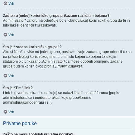
Vrh
Zašto su [neke] korisničke grupe prikazane različitim bojama?
Administrator/ica foruma određuje boje [članova/ica] korisničkih grupa da bi ih
bilo lakše identificirati/razlikovati.
Vrh
Što je “zadana korisnička grupa”?
Ako si član/ica više od jedne grupe, postavke tvoje zadane grupe odnosit će se
na prikaz tvojeg korisničkog imena u smislu kojom će bojom te s kojim
statusom biti prikazano. Administrator/ica može odobriti promjenu zadane
grupe putem korisničkog profila
[Profil/Postavke]
.
Vrh
Što je “Tim” link?
Link koji vodi na stranicu na kojoj se nalazi lista “osoblja” foruma [popis
administratora/ica i moderatora/ica, koje grupe/forume
administriraju/moderiraju i sl.].
Vrh
Privatne poruke
Zašto ne mogu [po]slati privatne poruke?