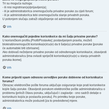
Tri su moguća razloga:
- ili nisi registriran(a)/prijavljen(a);
- ili je administrator/ica onemogućio/la privatne poruke za cijeli forum;
- ili je administrator/ica tebi onemogućio/la slanje privatnih poruka.
U potonjem slučaju zatraži objašnjenje od administratora/ice.
Vrh
Kako onemogućiti pojedine korisnike/ce da mi šalju privatne poruke?
U korisničkom profilu
[Profil/Postavke]
, postavljanjem pravila, možeš
blokirati/onemogućiti korisnika(e)/cu(e) da ti šalje(u) privatne poruke [poruke
će automatski biti izbrisane].
Ako dobivaš neželjene privatne poruke od određenog/e korisnika/ce, obavijesti
administratora/icu [ima ovlasti spriječiti korisnika(e)/cu(e) u slanju privatnih
poruka ikome].
Vrh
Kome prijaviti spam odnosno uvredljive poruke dobivene od korisnika/ce
foruma?
Obrazac elektroničke pošte foruma uključuje osiguranje koje prati korisnike/ce
koji/e šalju poruke. Obavijesti porukom elektroničke pošte administratora/icu o
problemu [priloži čitavu poruku, uključujući i zaglavlje - ono sadrži detalje o
korisniku/ci koji/a je poslao/la poruku]. Po primitku tvoje poruke,
administrator/ica može poduzeti [za to predviđene] mjere.
Vrh