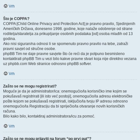
Vrh
Što je COPPA?
COPPA [Child Online Privacy and Protection Act] je pravno pravilo, Sjedinjenih
Američkih Država, doneseno 1998. godine, koje nalaže odobrenje od strane
roditelja/staratelja za prikupljanje osobnih podataka [od] osoba mlađih od 13
godina.
Ako nisi siguran/na odnosi li se spomenuto pravno pravilo na tebe, zatraži
pravni savjet od stručne osobe.
phpBB Tim ne daje pravne savjete što će reći da je potpuno besmisleno
kontaktirati phpBB Tim u vezi bilo kakve pravne stvari koja nije direktno vezana
uz phpbb.com Web stranice odnosno phpBB softver.
Vrh
Zašto se ne mogu registrirati?
Moguće je da je administrator/ica: onemogućio/la korisničko ime kojim se
pokušavaš registrirati [ili isto već postoji], onemogućio/la adresu elektroničke
pošte kojom se pokušavaš registrirati, isključio/la tvoju IP adresu odnosno
onemogućio/la Registraciju da bi spriječio/la otvaranje novih korisničkih
računa.
Bilo kako bilo, kontaktiraj administratora/icu za pomoć.
Vrh
Zašto se ne mogu prijaviti na forum “po prvi put”?