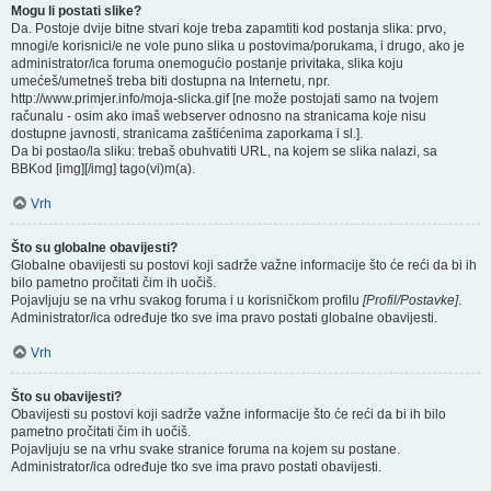
Mogu li postati slike?
Da. Postoje dvije bitne stvari koje treba zapamtiti kod postanja slika: prvo,
mnogi/e korisnici/e ne vole puno slika u postovima/porukama, i drugo, ako je
administrator/ica foruma onemogućio postanje privitaka, slika koju
umećeš/umetneš treba biti dostupna na Internetu, npr.
http://www.primjer.info/moja-slicka.gif [ne može postojati samo na tvojem
računalu - osim ako imaš webserver odnosno na stranicama koje nisu
dostupne javnosti, stranicama zaštićenima zaporkama i sl.].
Da bi postao/la sliku: trebaš obuhvatiti URL, na kojem se slika nalazi, sa
BBKod [img][/img] tago(vi)m(a).
Vrh
Što su globalne obavijesti?
Globalne obavijesti su postovi koji sadrže važne informacije što će reći da bi ih
bilo pametno pročitati čim ih uočiš.
Pojavljuju se na vrhu svakog foruma i u korisničkom profilu
[Profil/Postavke]
.
Administrator/ica određuje tko sve ima pravo postati globalne obavijesti.
Vrh
Što su obavijesti?
Obavijesti su postovi koji sadrže važne informacije što će reći da bi ih bilo
pametno pročitati čim ih uočiš.
Pojavljuju se na vrhu svake stranice foruma na kojem su postane.
Administrator/ica određuje tko sve ima pravo postati obavijesti.