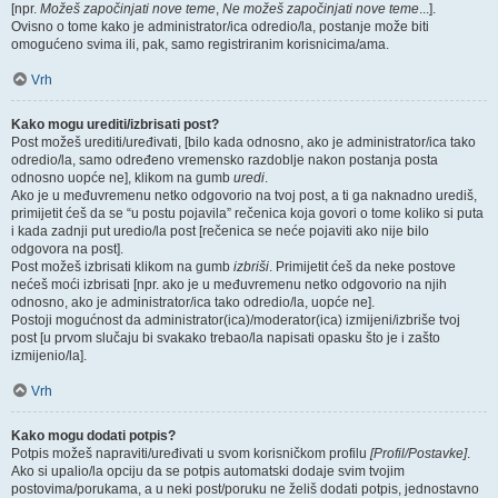
[npr.
Možeš započinjati nove teme
,
Ne možeš započinjati nove teme
...].
Ovisno o tome kako je administrator/ica odredio/la, postanje može biti
omogućeno svima ili, pak, samo registriranim korisnicima/ama.
Vrh
Kako mogu urediti/izbrisati post?
Post možeš urediti/uređivati, [bilo kada odnosno, ako je administrator/ica tako
odredio/la, samo određeno vremensko razdoblje nakon postanja posta
odnosno uopće ne], klikom na gumb
uredi
.
Ako je u međuvremenu netko odgovorio na tvoj post, a ti ga naknadno urediš,
primijetit ćeš da se “u postu pojavila” rečenica koja govori o tome koliko si puta
i kada zadnji put uredio/la post [rečenica se neće pojaviti ako nije bilo
odgovora na post].
Post možeš izbrisati klikom na gumb
izbriši
. Primijetit ćeš da neke postove
nećeš moći izbrisati [npr. ako je u međuvremenu netko odgovorio na njih
odnosno, ako je administrator/ica tako odredio/la, uopće ne].
Postoji mogućnost da administrator(ica)/moderator(ica) izmijeni/izbriše tvoj
post [u prvom slučaju bi svakako trebao/la napisati opasku što je i zašto
izmijenio/la].
Vrh
Kako mogu dodati potpis?
Potpis možeš napraviti/uređivati u svom korisničkom profilu
[Profil/Postavke]
.
Ako si upalio/la opciju da se potpis automatski dodaje svim tvojim
postovima/porukama, a u neki post/poruku ne želiš dodati potpis, jednostavno