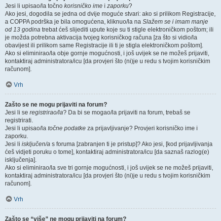
Jesi li upisao/la točno
korisničko ime
i
zaporku
?
Ako jesi, dogodila se jedna od dvije moguće stvari: ako si prilikom Registracije,
a COPPA podrška je bila omogućena, kliknuo/la na
Slažem se i imam manje
od 13 godina
trebat ćeš slijediti upute koje su ti stigle elektroničkom poštom; ili
je možda potrebna aktivacija tvojeg korisničkog računa [za što si vidio/la
obavijest ili prilikom same Registracije ili ti je stigla elektroničkom poštom].
Ako si eliminirao/la obje gornje mogućnosti, i još uvijek se ne možeš prijaviti,
kontaktiraj administratora/icu [da provjeri što (ni)je u redu s tvojim korisničkim
računom].
Vrh
Zašto se ne mogu prijaviti na forum?
Jesi li se
registrirao/la
? Da bi se mogao/la prijaviti na forum, trebaš se
registrirati.
Jesi li upisao/la
točne podatke
za prijavljivanje? Provjeri korisničko ime i
zaporku.
Jesi li
isključen/a
s foruma [zabranjen ti je pristup]? Ako jesi, [kod prijavljivanja
ćeš vidjeti poruku o tome], kontaktiraj administratora/icu [da saznaš razlog(e)
isključenja].
Ako si eliminirao/la sve tri gornje mogućnosti, i još uvijek se ne možeš prijaviti,
kontaktiraj administratora/icu [da provjeri što (ni)je u redu s tvojim korisničkim
računom].
Vrh
Zašto se “više” ne mogu prijaviti na forum?