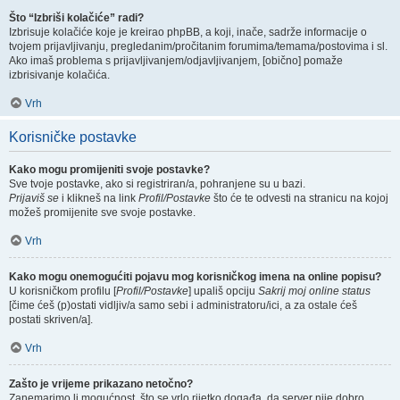
Što “Izbriši kolačiće” radi?
Izbrisuje kolačiće koje je kreirao phpBB, a koji, inače, sadrže informacije o
tvojem prijavljivanju, pregledanim/pročitanim forumima/temama/postovima i sl.
Ako imaš problema s prijavljivanjem/odjavljivanjem, [obično] pomaže
izbrisivanje kolačića.
Vrh
Korisničke postavke
Kako mogu promijeniti svoje postavke?
Sve tvoje postavke, ako si registriran/a, pohranjene su u bazi.
Prijaviš se
i klikneš na link
Profil/Postavke
što će te odvesti na stranicu na kojoj
možeš promijenite sve svoje postavke.
Vrh
Kako mogu onemogućiti pojavu mog korisničkog imena na online popisu?
U korisničkom profilu [
Profil/Postavke
] upališ opciju
Sakrij moj online status
[čime ćeš (p)ostati vidljiv/a samo sebi i administratoru/ici, a za ostale ćeš
postati skriven/a].
Vrh
Zašto je vrijeme prikazano netočno?
Zanemarimo li mogućnost, što se vrlo rijetko događa, da server nije dobro