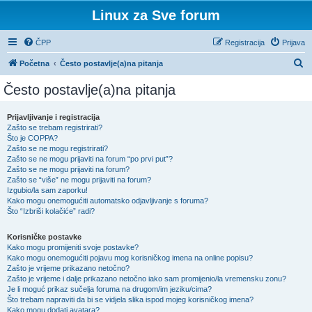
Linux za Sve forum
ČPP
Registracija
Prijava
P
Početna
Često postavlje(a)na pitanja
r
Često postavlje(a)na pitanja
e
t
Prijavljivanje i registracija
Zašto se trebam registrirati?
r
Što je COPPA?
a
Zašto se ne mogu registrirati?
Zašto se ne mogu prijaviti na forum “po prvi put”?
ž
Zašto se ne mogu prijaviti na forum?
Zašto se “više” ne mogu prijaviti na forum?
n
Izgubio/la sam zaporku!
i
Kako mogu onemogućiti automatsko odjavljivanje s foruma?
Što “Izbriši kolačiće” radi?
k
Korisničke postavke
Kako mogu promijeniti svoje postavke?
Kako mogu onemogućiti pojavu mog korisničkog imena na online popisu?
Zašto je vrijeme prikazano netočno?
Zašto je vrijeme i dalje prikazano netočno iako sam promijenio/la vremensku zonu?
Je li moguć prikaz sučelja foruma na drugom/im jeziku/cima?
Što trebam napraviti da bi se vidjela slika ispod mojeg korisničkog imena?
Kako mogu dodati avatara?