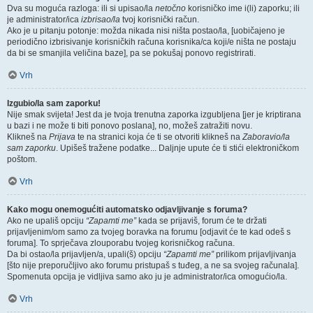
Dva su moguća razloga: ili si upisao/la
netočno
korisničko ime i(li) zaporku; ili
je administrator/ica
izbrisao/la
tvoj korisnički račun.
Ako je u pitanju potonje: možda nikada nisi ništa postao/la, [uobičajeno je
periodično izbrisivanje korisničkih računa korisnika/ca koji/e ništa ne postaju
da bi se smanjila veličina baze], pa se pokušaj ponovo registrirati.
Vrh
Izgubio/la sam zaporku!
Nije smak svijeta! Jest da je tvoja trenutna zaporka izgubljena [jer je kriptirana
u bazi i ne može ti biti ponovo poslana], no, možeš zatražiti novu.
Klikneš na
Prijava
te na stranici koja će ti se otvoriti klikneš na
Zaboravio/la
sam zaporku
. Upišeš tražene podatke... Daljnje upute će ti stići elektroničkom
poštom.
Vrh
Kako mogu onemogućiti automatsko odjavljivanje s foruma?
Ako ne upališ opciju
“Zapamti me”
kada se prijaviš, forum će te držati
prijavljenim/om samo za tvojeg boravka na forumu [odjavit će te kad odeš s
foruma]. To sprječava zlouporabu tvojeg korisničkog računa.
Da bi ostao/la prijavljen/a, upali(š) opciju
“Zapamti me”
prilikom prijavljivanja
[što nije preporučljivo ako forumu pristupaš s tuđeg, a ne sa svojeg računala].
Spomenuta opcija je vidljiva samo ako ju je administrator/ica omogućio/la.
Vrh