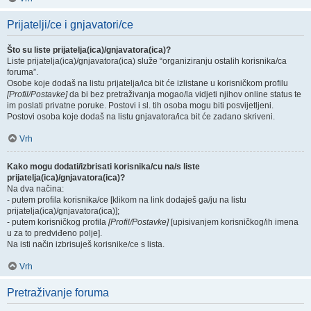
Prijatelji/ce i gnjavatori/ce
Što su liste prijatelja(ica)/gnjavatora(ica)?
Liste prijatelja(ica)/gnjavatora(ica) služe “organiziranju ostalih korisnika/ca
foruma”.
Osobe koje dodaš na listu prijatelja/ica bit će izlistane u korisničkom profilu
[Profil/Postavke]
da bi bez pretraživanja mogao/la vidjeti njihov online status te
im poslati privatne poruke. Postovi i sl. tih osoba mogu biti posvijetljeni.
Postovi osoba koje dodaš na listu gnjavatora/ica bit će zadano skriveni.
Vrh
Kako mogu dodati/izbrisati korisnika/cu na/s liste
prijatelja(ica)/gnjavatora(ica)?
Na dva načina:
- putem profila korisnika/ce [klikom na link dodaješ ga/ju na listu
prijatelja(ica)/gnjavatora(ica)];
- putem korisničkog profila
[Profil/Postavke]
[upisivanjem korisničkog/ih imena
u za to predviđeno polje].
Na isti način izbrisuješ korisnike/ce s lista.
Vrh
Pretraživanje foruma