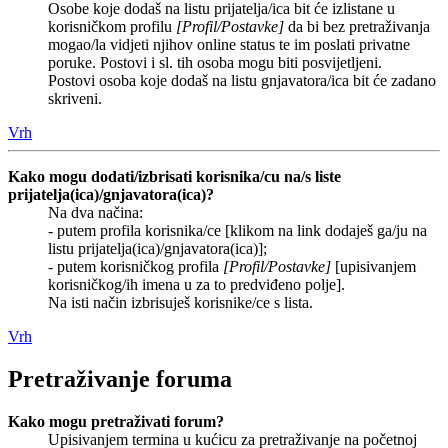
Osobe koje dodaš na listu prijatelja/ica bit će izlistane u
korisničkom profilu
[Profil/Postavke]
da bi bez pretraživanja
mogao/la vidjeti njihov online status te im poslati privatne
poruke. Postovi i sl. tih osoba mogu biti posvijetljeni.
Postovi osoba koje dodaš na listu gnjavatora/ica bit će zadano
skriveni.
Vrh
Kako mogu dodati/izbrisati korisnika/cu na/s liste
prijatelja(ica)/gnjavatora(ica)?
Na dva načina:
- putem profila korisnika/ce [klikom na link dodaješ ga/ju na
listu prijatelja(ica)/gnjavatora(ica)];
- putem korisničkog profila
[Profil/Postavke]
[upisivanjem
korisničkog/ih imena u za to predviđeno polje].
Na isti način izbrisuješ korisnike/ce s lista.
Vrh
Pretraživanje foruma
Kako mogu pretraživati forum?
Upisivanjem termina u kućicu za pretraživanje na početnoj