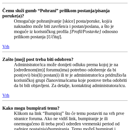
Čemu služi gumb “Pohrani” prilikom postanja/pisanja
poruke(a)?
Omogućuje pohranjivanje [skice] posta/poruke, koji/a
naknadno može biti završen/a i postan/poslana, a što je
moguće iz korisničkog profila
[Profil/Postavke]
odnosno
prilikom postanja [
Učitaj
].
Vrh
Zašto [moj] post treba biti odobren?
Administrator/ica može donijeti odluku prema kojoj je na
[određenom(im)] forumu(ima) potrebno odobrenje da bi
post(ovi) bio(li) postan(i) ili te je administrator/ica pridružio/la
korisničkoj grupi članovima/icama koje postove treba odobriti
da bi bili objavljeni. Za detalje, kontaktiraj administratora/icu.
Vrh
Kako mogu bumpirati temu?
Klikom na link “Bumpiraj” što će temu postaviti na vrh prve
stranice foruma. Ako ne vidiš link, bumpiranje je ili
onemogućeno ili treba proći određen vremenski period od
zadnjeg posta(nja)/bumpiranja. Temu možeš bumpirati i