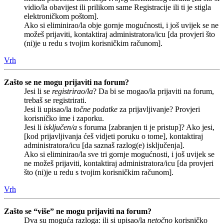
vidio/la obavijest ili prilikom same Registracije ili ti je stigla
elektroničkom poštom].
Ako si eliminirao/la obje gornje mogućnosti, i još uvijek se ne
možeš prijaviti, kontaktiraj administratora/icu [da provjeri što
(ni)je u redu s tvojim korisničkim računom].
Vrh
Zašto se ne mogu prijaviti na forum?
Jesi li se
registrirao/la
? Da bi se mogao/la prijaviti na forum,
trebaš se registrirati.
Jesi li upisao/la
točne podatke
za prijavljivanje? Provjeri
korisničko ime i zaporku.
Jesi li
isključen/a
s foruma [zabranjen ti je pristup]? Ako jesi,
[kod prijavljivanja ćeš vidjeti poruku o tome], kontaktiraj
administratora/icu [da saznaš razlog(e) isključenja].
Ako si eliminirao/la sve tri gornje mogućnosti, i još uvijek se
ne možeš prijaviti, kontaktiraj administratora/icu [da provjeri
što (ni)je u redu s tvojim korisničkim računom].
Vrh
Zašto se “više” ne mogu prijaviti na forum?
Dva su moguća razloga: ili si upisao/la
netočno
korisničko