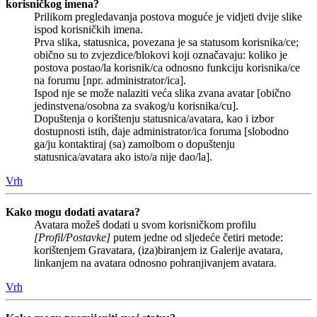
korisničkog imena?
Prilikom pregledavanja postova moguće je vidjeti dvije slike
ispod korisničkih imena.
Prva slika, statusnica, povezana je sa statusom korisnika/ce;
obično su to zvjezdice/blokovi koji označavaju: koliko je
postova postao/la korisnik/ca odnosno funkciju korisnika/ce
na forumu [npr. administrator/ica].
Ispod nje se može nalaziti veća slika zvana avatar [obično
jedinstvena/osobna za svakog/u korisnika/cu].
Dopuštenja o korištenju statusnica/avatara, kao i izbor
dostupnosti istih, daje administrator/ica foruma [slobodno
ga/ju kontaktiraj (sa) zamolbom o dopuštenju
statusnica/avatara ako isto/a nije dao/la].
Vrh
Kako mogu dodati avatara?
Avatara možeš dodati u svom korisničkom profilu
[Profil/Postavke]
putem jedne od sljedeće četiri metode:
korištenjem Gravatara, (iza)biranjem iz Galerije avatara,
linkanjem na avatara odnosno pohranjivanjem avatara.
Vrh