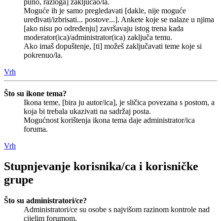
puno, razloga] zaključao/la.
Moguće ih je samo pregledavati [dakle, nije moguće
uređivati/izbrisati... postove...]. Ankete koje se nalaze u njima
[ako nisu po određenju] završavaju istog trena kada
moderator(ica)/administrator(ica) zaključa temu.
Ako imaš dopuštenje, [ti] možeš zaključavati teme koje si
pokrenuo/la.
Vrh
Što su ikone tema?
Ikona teme, [bira ju autor/ica], je sličica povezana s postom, a
koja bi trebala ukazivati na sadržaj posta.
Mogućnost korištenja ikona tema daje administrator/ica
foruma.
Vrh
Stupnjevanje korisnika/ca i korisničke
grupe
Što su administratori/ce?
Administratori/ce su osobe s najvišom razinom kontrole nad
cijelim forumom.