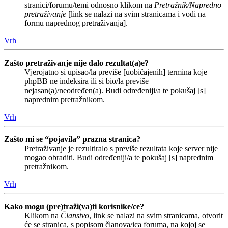
stranici/forumu/temi odnosno klikom na
Pretražnik/Napredno
pretraživanje
[link se nalazi na svim stranicama i vodi na
formu naprednog pretraživanja].
Vrh
Zašto pretraživanje nije dalo rezultat(a)e?
Vjerojatno si upisao/la previše [uobičajenih] termina koje
phpBB ne indeksira ili si bio/la previše
nejasan(a)/neodređen(a). Budi određeniji/a te pokušaj [s]
naprednim pretražnikom.
Vrh
Zašto mi se “pojavila” prazna stranica?
Pretraživanje je rezultiralo s previše rezultata koje server nije
mogao obraditi. Budi određeniji/a te pokušaj [s] naprednim
pretražnikom.
Vrh
Kako mogu (pre)traži(va)ti korisnike/ce?
Klikom na
Članstvo
, link se nalazi na svim stranicama, otvorit
će se stranica, s popisom članova/ica foruma, na kojoj se