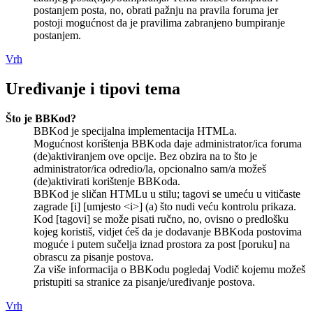
postanjem posta, no, obrati pažnju na pravila foruma jer
postoji mogućnost da je pravilima zabranjeno bumpiranje
postanjem.
Vrh
Uređivanje i tipovi tema
Što je BBKod?
BBKod je specijalna implementacija HTMLa.
Mogućnost korištenja BBKoda daje administrator/ica foruma
(de)aktiviranjem ove opcije. Bez obzira na to što je
administrator/ica odredio/la, opcionalno sam/a možeš
(de)aktivirati korištenje BBKoda.
BBKod je sličan HTMLu u stilu; tagovi se umeću u vitičaste
zagrade [i] [umjesto <i>] (a) što nudi veću kontrolu prikaza.
Kod [tagovi] se može pisati ručno, no, ovisno o predlošku
kojeg koristiš, vidjet ćeš da je dodavanje BBKoda postovima
moguće i putem sučelja iznad prostora za post [poruku] na
obrascu za pisanje postova.
Za više informacija o BBKodu pogledaj Vodič kojemu možeš
pristupiti sa stranice za pisanje/uređivanje postova.
Vrh