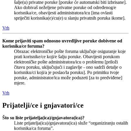
šalje(u) privatne poruke [poruke će automatski biti izbrisane].
Ako dobivaš neželjene privatne poruke od određenog/e
korisnika/ce, obavijesti administratora/icu [ima ovlasti
spriječiti korisnika(e)/cu(e) u slanju privatnih poruka ikome].
Vrh
Kome prijaviti spam odnosno uvredljive poruke dobivene od
korisnika/ce foruma?
Obrazac elektroničke pošte foruma uključuje osiguranje koje
prati korisnike/ce koji/e šalju poruke. Obavijesti porukom
elektroničke pošte administratora/icu o problemu [priloži
čitavu poruku, uključujući i zaglavlje - ono sadrži detalje o
korisniku/ci koji/a je poslao/la poruku]. Po primitku tvoje
poruke, administrator/ica može poduzeti [za to predviđene]
mjere.
Vrh
Prijatelji/ce i gnjavatori/ce
Što su liste prijatelja(ica)/gnjavatora(ica)?
Liste prijatelja(ica)/gnjavatora(ica) služe “organiziranju ostalih
korisnika/ca foruma”.