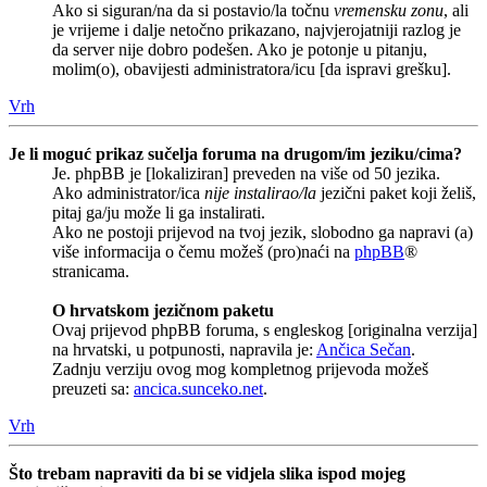
Ako si siguran/na da si postavio/la točnu
vremensku zonu
, ali
je vrijeme i dalje netočno prikazano, najvjerojatniji razlog je
da server nije dobro podešen. Ako je potonje u pitanju,
molim(o), obavijesti administratora/icu [da ispravi grešku].
Vrh
Je li moguć prikaz sučelja foruma na drugom/im jeziku/cima?
Je. phpBB je [lokaliziran] preveden na više od 50 jezika.
Ako administrator/ica
nije instalirao/la
jezični paket koji želiš,
pitaj ga/ju može li ga instalirati.
Ako ne postoji prijevod na tvoj jezik, slobodno ga napravi (a)
više informacija o čemu možeš (pro)naći na
phpBB
®
stranicama.
O hrvatskom jezičnom paketu
Ovaj prijevod phpBB foruma, s engleskog [originalna verzija]
na hrvatski, u potpunosti, napravila je:
Ančica Sečan
.
Zadnju verziju ovog mog kompletnog prijevoda možeš
preuzeti sa:
ancica.sunceko.net
.
Vrh
Što trebam napraviti da bi se vidjela slika ispod mojeg