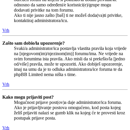
odnosno da samo određeni/e korisnici(e)/grupe mogu
dodavati privitke na tom forumu.
Ako ti nije jasno zašto [baš] ti ne možeš doda(va)ti privitke,
kontaktiraj administratora/icu.
Vrh
Zašto sam dobio/la upozorenje?
Svaki/a administrator/ica postavlja vlastita pravila koja vrijede
na [njegovom(im)/njezinom(im)] forumu/ima. Ne vrijede na
svim forumima ista pravila. Ako misli da si prekršio/la [jedno
od/više] pravila, može te upozoriti. Ako dobiješ upozorenje,
imaj na umu da je to odluka administratora/ice foruma te da
phpBB Limited nema ništa s time.
Vrh
Kako mogu prijaviti post?
Mogućnost prijave post(ov)a daje administrator/ica foruma.
Ako je prijavljivanje postova omogućeno, kod posta kojeg
želiš prijaviti nalazi se gumb klik na kojeg će te provesti kroz
postupak prijave posta.
Vrh