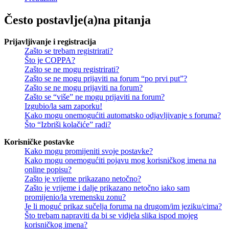
Često postavlje(a)na pitanja
Prijavljivanje i registracija
Zašto se trebam registrirati?
Što je COPPA?
Zašto se ne mogu registrirati?
Zašto se ne mogu prijaviti na forum “po prvi put”?
Zašto se ne mogu prijaviti na forum?
Zašto se “više” ne mogu prijaviti na forum?
Izgubio/la sam zaporku!
Kako mogu onemogućiti automatsko odjavljivanje s foruma?
Što “Izbriši kolačiće” radi?
Korisničke postavke
Kako mogu promijeniti svoje postavke?
Kako mogu onemogućiti pojavu mog korisničkog imena na
online popisu?
Zašto je vrijeme prikazano netočno?
Zašto je vrijeme i dalje prikazano netočno iako sam
promijenio/la vremensku zonu?
Je li moguć prikaz sučelja foruma na drugom/im jeziku/cima?
Što trebam napraviti da bi se vidjela slika ispod mojeg
korisničkog imena?