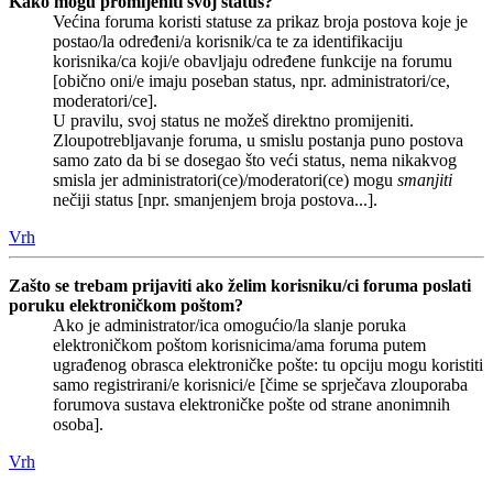
Kako mogu promijeniti svoj status?
Većina foruma koristi statuse za prikaz broja postova koje je
postao/la određeni/a korisnik/ca te za identifikaciju
korisnika/ca koji/e obavljaju određene funkcije na forumu
[obično oni/e imaju poseban status, npr. administratori/ce,
moderatori/ce].
U pravilu, svoj status ne možeš direktno promijeniti.
Zloupotrebljavanje foruma, u smislu postanja puno postova
samo zato da bi se dosegao što veći status, nema nikakvog
smisla jer administratori(ce)/moderatori(ce) mogu
smanjiti
nečiji status [npr. smanjenjem broja postova...].
Vrh
Zašto se trebam prijaviti ako želim korisniku/ci foruma poslati
poruku elektroničkom poštom?
Ako je administrator/ica omogućio/la slanje poruka
elektroničkom poštom korisnicima/ama foruma putem
ugrađenog obrasca elektroničke pošte: tu opciju mogu koristiti
samo registrirani/e korisnici/e [čime se sprječava zlouporaba
forumova sustava elektroničke pošte od strane anonimnih
osoba].
Vrh