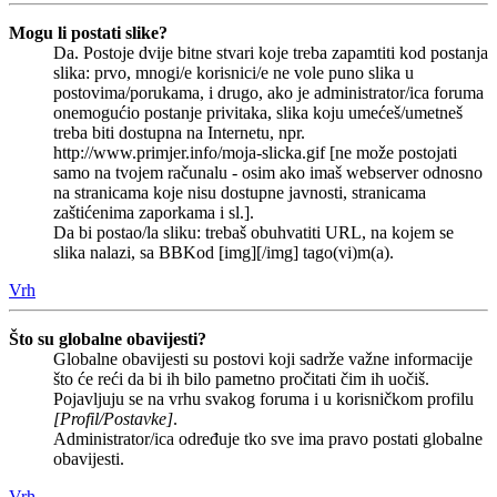
Mogu li postati slike?
Da. Postoje dvije bitne stvari koje treba zapamtiti kod postanja
slika: prvo, mnogi/e korisnici/e ne vole puno slika u
postovima/porukama, i drugo, ako je administrator/ica foruma
onemogućio postanje privitaka, slika koju umećeš/umetneš
treba biti dostupna na Internetu, npr.
http://www.primjer.info/moja-slicka.gif [ne može postojati
samo na tvojem računalu - osim ako imaš webserver odnosno
na stranicama koje nisu dostupne javnosti, stranicama
zaštićenima zaporkama i sl.].
Da bi postao/la sliku: trebaš obuhvatiti URL, na kojem se
slika nalazi, sa BBKod [img][/img] tago(vi)m(a).
Vrh
Što su globalne obavijesti?
Globalne obavijesti su postovi koji sadrže važne informacije
što će reći da bi ih bilo pametno pročitati čim ih uočiš.
Pojavljuju se na vrhu svakog foruma i u korisničkom profilu
[Profil/Postavke]
.
Administrator/ica određuje tko sve ima pravo postati globalne
obavijesti.
Vrh