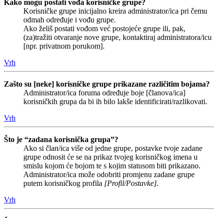
Kako mogu postati vođa korisničke grupe?
Korisničke grupe inicijalno kreira administrator/ica pri čemu
odmah određuje i vođu grupe.
Ako želiš postati vođom već postojeće grupe ili, pak,
(za)tražiti otvaranje nove grupe, kontaktiraj administratora/icu
[npr. privatnom porukom].
Vrh
Zašto su [neke] korisničke grupe prikazane različitim bojama?
Administrator/ica foruma određuje boje [članova/ica]
korisničkih grupa da bi ih bilo lakše identificirati/razlikovati.
Vrh
Što je “zadana korisnička grupa”?
Ako si član/ica više od jedne grupe, postavke tvoje zadane
grupe odnosit će se na prikaz tvojeg korisničkog imena u
smislu kojom će bojom te s kojim statusom biti prikazano.
Administrator/ica može odobriti promjenu zadane grupe
putem korisničkog profila
[Profil/Postavke]
.
Vrh