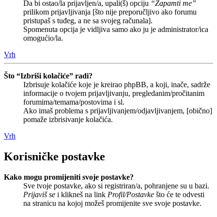
Da bi ostao/la prijavljen/a, upali(š) opciju
“Zapamti me”
prilikom prijavljivanja [što nije preporučljivo ako forumu
pristupaš s tuđeg, a ne sa svojeg računala].
Spomenuta opcija je vidljiva samo ako ju je administrator/ica
omogućio/la.
Vrh
Što “Izbriši kolačiće” radi?
Izbrisuje kolačiće koje je kreirao phpBB, a koji, inače, sadrže
informacije o tvojem prijavljivanju, pregledanim/pročitanim
forumima/temama/postovima i sl.
Ako imaš problema s prijavljivanjem/odjavljivanjem, [obično]
pomaže izbrisivanje kolačića.
Vrh
Korisničke postavke
Kako mogu promijeniti svoje postavke?
Sve tvoje postavke, ako si registriran/a, pohranjene su u bazi.
Prijaviš se
i klikneš na link
Profil/Postavke
što će te odvesti
na stranicu na kojoj možeš promijenite sve svoje postavke.