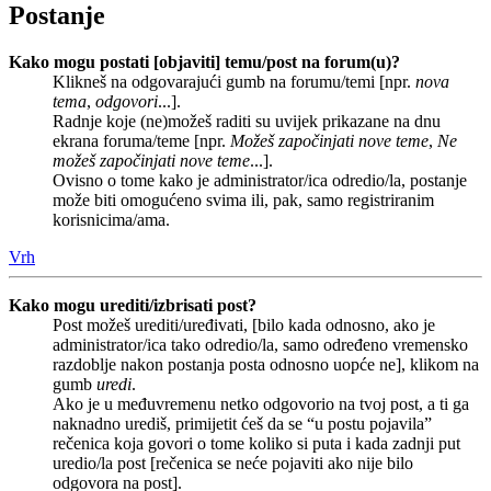
Postanje
Kako mogu postati [objaviti] temu/post na forum(u)?
Klikneš na odgovarajući gumb na forumu/temi [npr.
nova
tema
,
odgovori
...].
Radnje koje (ne)možeš raditi su uvijek prikazane na dnu
ekrana foruma/teme [npr.
Možeš započinjati nove teme
,
Ne
možeš započinjati nove teme
...].
Ovisno o tome kako je administrator/ica odredio/la, postanje
može biti omogućeno svima ili, pak, samo registriranim
korisnicima/ama.
Vrh
Kako mogu urediti/izbrisati post?
Post možeš urediti/uređivati, [bilo kada odnosno, ako je
administrator/ica tako odredio/la, samo određeno vremensko
razdoblje nakon postanja posta odnosno uopće ne], klikom na
gumb
uredi
.
Ako je u međuvremenu netko odgovorio na tvoj post, a ti ga
naknadno urediš, primijetit ćeš da se “u postu pojavila”
rečenica koja govori o tome koliko si puta i kada zadnji put
uredio/la post [rečenica se neće pojaviti ako nije bilo
odgovora na post].