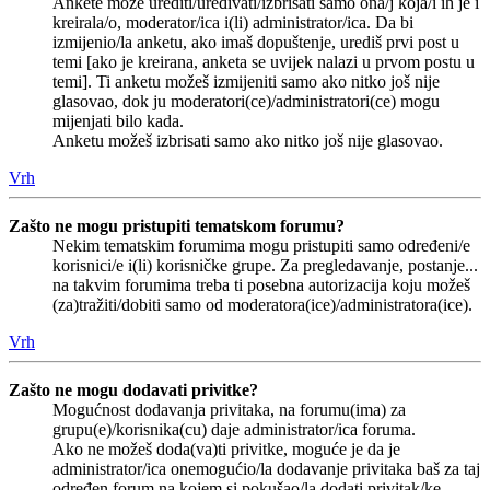
Ankete može urediti/uređivati/izbrisati samo ona/j koja/i ih je i
kreirala/o, moderator/ica i(li) administrator/ica. Da bi
izmijenio/la anketu, ako imaš dopuštenje, urediš prvi post u
temi [ako je kreirana, anketa se uvijek nalazi u prvom postu u
temi]. Ti anketu možeš izmijeniti samo ako nitko još nije
glasovao, dok ju moderatori(ce)/administratori(ce) mogu
mijenjati bilo kada.
Anketu možeš izbrisati samo ako nitko još nije glasovao.
Vrh
Zašto ne mogu pristupiti tematskom forumu?
Nekim tematskim forumima mogu pristupiti samo određeni/e
korisnici/e i(li) korisničke grupe. Za pregledavanje, postanje...
na takvim forumima treba ti posebna autorizacija koju možeš
(za)tražiti/dobiti samo od moderatora(ice)/administratora(ice).
Vrh
Zašto ne mogu dodavati privitke?
Mogućnost dodavanja privitaka, na forumu(ima) za
grupu(e)/korisnika(cu) daje administrator/ica foruma.
Ako ne možeš doda(va)ti privitke, moguće je da je
administrator/ica onemogućio/la dodavanje privitaka baš za taj
određen forum na kojem si pokušao/la dodati privitak/ke