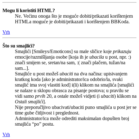
Mogu li koristiti HTML?
Ne. Većinu onoga što je moguće dobiti/prikazati korištenjem
HTMLa moguće je dobiti/prikazati i korištenjem BBKoda.
Vrh
Što su smajlići?
Smajlići [Smileys/Emoticons] su male sličice koje
prikazuju
emocije/razmišljanja osobe [koja ih je
ubacila
u post, npr. :)
znači smijem se, sretan/na sam, :( znači plačem, tužan/na
sam...].
Smajliće u post možeš
ubaciti
na dva načina: upisivanjem
kratkog koda [ako je administrator/ica odobrio/la, svaki
smajlić ima svoj vlastiti kod] i(li) klikom na smajlića [smajlići
se nalaze u sklopu obrasca za pisanje postova; u pravilu se
vidi samo
prvih
20, a ostale možeš vidjeti (i
ubaciti
) klikom na
Ostali smajlići
].
Nije preporučljivo ubacivati/ubaciti puno smajlića u post jer se
time gube čitljivost i preglednost.
Administrator/ica može odrediti maksimalan dopušten broj
smajlića “po” postu.
Vrh