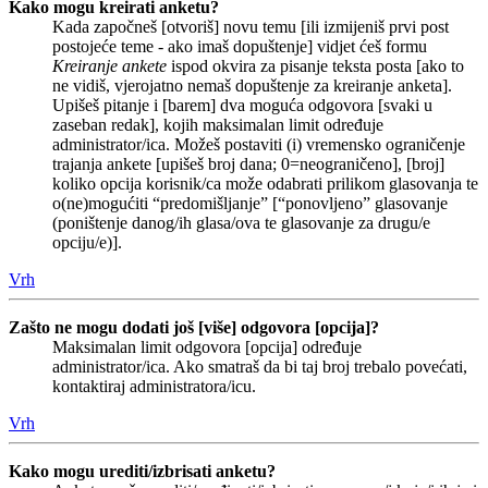
Kako mogu kreirati anketu?
Kada započneš [otvoriš] novu temu [ili izmijeniš prvi post
postojeće teme - ako imaš dopuštenje] vidjet ćeš formu
Kreiranje ankete
ispod okvira za pisanje teksta posta [ako to
ne vidiš, vjerojatno nemaš dopuštenje za kreiranje anketa].
Upišeš pitanje i [barem] dva moguća odgovora [svaki u
zaseban redak], kojih maksimalan limit određuje
administrator/ica. Možeš postaviti (i) vremensko ograničenje
trajanja ankete [upišeš broj dana; 0=neograničeno], [broj]
koliko opcija korisnik/ca može odabrati prilikom glasovanja te
o(ne)mogućiti “predomišljanje” [“ponovljeno” glasovanje
(poništenje danog/ih glasa/ova te glasovanje za drugu/e
opciju/e)].
Vrh
Zašto ne mogu dodati još [više] odgovora [opcija]?
Maksimalan limit odgovora [opcija] određuje
administrator/ica. Ako smatraš da bi taj broj trebalo povećati,
kontaktiraj administratora/icu.
Vrh
Kako mogu urediti/izbrisati anketu?