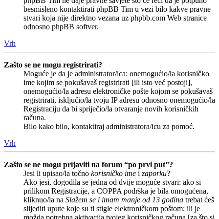
phpBB Tim ne daje pravne savjete što će reći da je potpuno
besmisleno kontaktirati phpBB Tim u vezi bilo kakve pravne
stvari koja nije direktno vezana uz phpbb.com Web stranice
odnosno phpBB softver.
Vrh
Zašto se ne mogu registrirati?
Moguće je da je administrator/ica: onemogućio/la korisničko
ime kojim se pokušavaš registrirati [ili isto već postoji],
onemogućio/la adresu elektroničke pošte kojom se pokušavaš
registrirati, isključio/la tvoju IP adresu odnosno onemogućio/la
Registraciju da bi spriječio/la otvaranje novih korisničkih
računa.
Bilo kako bilo, kontaktiraj administratora/icu za pomoć.
Vrh
Zašto se ne mogu prijaviti na forum “po prvi put”?
Jesi li upisao/la točno
korisničko ime
i
zaporku
?
Ako jesi, dogodila se jedna od dvije moguće stvari: ako si
prilikom Registracije, a COPPA podrška je bila omogućena,
kliknuo/la na
Slažem se i imam manje od 13 godina
trebat ćeš
slijediti upute koje su ti stigle elektroničkom poštom; ili je
možda potrebna aktivacija tvojeg korisničkog računa [za što si