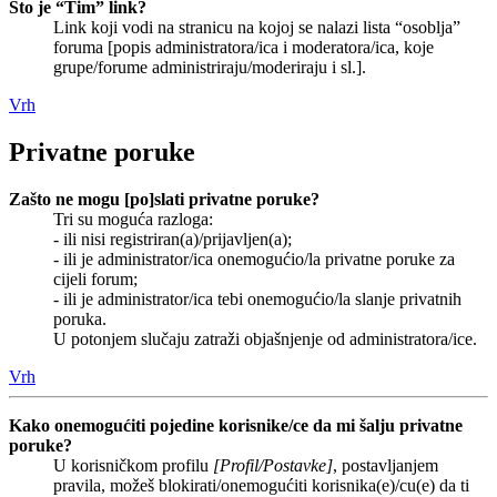
Što je “Tim” link?
Link koji vodi na stranicu na kojoj se nalazi lista “osoblja”
foruma [popis administratora/ica i moderatora/ica, koje
grupe/forume administriraju/moderiraju i sl.].
Vrh
Privatne poruke
Zašto ne mogu [po]slati privatne poruke?
Tri su moguća razloga:
- ili nisi registriran(a)/prijavljen(a);
- ili je administrator/ica onemogućio/la privatne poruke za
cijeli forum;
- ili je administrator/ica tebi onemogućio/la slanje privatnih
poruka.
U potonjem slučaju zatraži objašnjenje od administratora/ice.
Vrh
Kako onemogućiti pojedine korisnike/ce da mi šalju privatne
poruke?
U korisničkom profilu
[Profil/Postavke]
, postavljanjem
pravila, možeš blokirati/onemogućiti korisnika(e)/cu(e) da ti