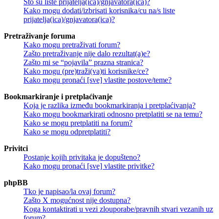
Što su liste prijatelja(ica)/gnjavatora(ica)?
Kako mogu dodati/izbrisati korisnika/cu na/s liste
prijatelja(ica)/gnjavatora(ica)?
Pretraživanje foruma
Kako mogu pretraživati forum?
Zašto pretraživanje nije dalo rezultat(a)e?
Zašto mi se “pojavila” prazna stranica?
Kako mogu (pre)traži(va)ti korisnike/ce?
Kako mogu pronaći [sve] vlastite postove/teme?
Bookmarkiranje i pretplaćivanje
Koja je razlika između bookmarkiranja i pretplaćivanja?
Kako mogu bookmarkirati odnosno pretplatiti se na temu?
Kako se mogu pretplatiti na forum?
Kako se mogu odpretplatiti?
Privitci
Postanje kojih privitaka je dopušteno?
Kako mogu pronaći [sve] vlastite privitke?
phpBB
Tko je napisao/la ovaj forum?
Zašto X mogućnost nije dostupna?
Koga kontaktirati u vezi zlouporabe/pravnih stvari vezanih uz
forum?