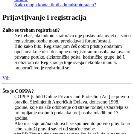
Kako mogu kontaktirati administratora/icu?
Prijavljivanje i registracija
Zašto se trebam registrirati?
Ne trebaš, ako administrator/ica nije postavio/la uvjet da samo
registrirane osobe mogu pregledavati forum/postati.
Bilo kako bilo, Registracijom ćeš dobiti pristup dodatnim
opcijama koje nisu dostupne neregistriranim osobama [avatari,
privatne poruke, elektronička pošta, korisničke grupe, itd.].
S obzirom da Registracija traje svega nekoliko minuta,
preporučljivo je registrirati se.
Vrh
Što je COPPA?
COPPA [Child Online Privacy and Protection Act] je pravno
pravilo, Sjedinjenih Američkih Država, doneseno 1998.
godine, koje nalaže odobrenje od strane roditelja/staratelja za
prikupljanje osobnih podataka [od] osoba mlađih od 13
godina.
Ako nisi siguran/na odnosi li se spomenuto pravno pravilo na
tebe, zatraži pravni savjet od stručne osobe.