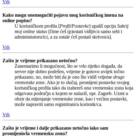
Vrh
Kako mogu onemogućiti pojavu mog korisničkog imena na
online popisu?
U korisničkom profilu [
Profil/Postavke
] upališ opciju
Sakrij
moj online status
[čime ćeš (p)ostati vidljiv/a samo sebi i
administratoru/ici, a za ostale ćeš postati skriven/a].
Vrh
Zašto je vrijeme prikazano netočno?
Zanemarimo li mogućnost, što se vrlo rijetko događa, da
server nije dobro podešen, vrijeme je gotovo uvijek točno
prikazano, no, može biti da je ono što vidiš vrijeme
druge
vremenske zone
. Ako je to slučaj, promijeni postavke svojeg
korisničkog profila tako da izabereš onu vremensku zonu koja
odgovara području u kojem se nalaziš, npr. Zagreb. Uzmi u
obzir da mijenjanje vremenske zone, kao i većinu postavki,
može napraviti samo registrirani/a korisnik/ca.
Vrh
Zašto je vrijeme i dalje prikazano netočno iako sam
promijenio/la vremensku zonu?