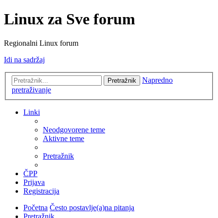
Linux za Sve forum
Regionalni Linux forum
Idi na sadržaj
Napredno
Pretražnik
pretraživanje
Linki
Neodgovorene teme
Aktivne teme
Pretražnik
ČPP
Prijava
Registracija
Početna
Često postavlje(a)na pitanja
Pretražnik