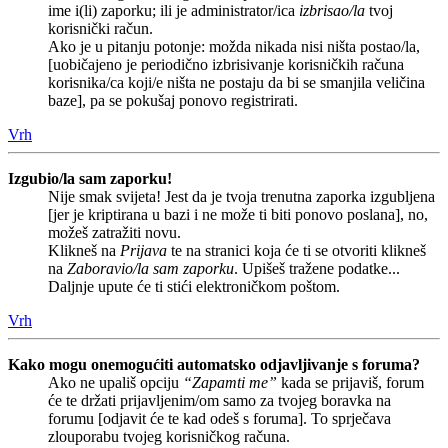
ime i(li) zaporku; ili je administrator/ica
izbrisao/la
tvoj
korisnički račun.
Ako je u pitanju potonje: možda nikada nisi ništa postao/la,
[uobičajeno je periodično izbrisivanje korisničkih računa
korisnika/ca koji/e ništa ne postaju da bi se smanjila veličina
baze], pa se pokušaj ponovo registrirati.
Vrh
Izgubio/la sam zaporku!
Nije smak svijeta! Jest da je tvoja trenutna zaporka izgubljena
[jer je kriptirana u bazi i ne može ti biti ponovo poslana], no,
možeš zatražiti novu.
Klikneš na
Prijava
te na stranici koja će ti se otvoriti klikneš
na
Zaboravio/la sam zaporku
. Upišeš tražene podatke...
Daljnje upute će ti stići elektroničkom poštom.
Vrh
Kako mogu onemogućiti automatsko odjavljivanje s foruma?
Ako ne upališ opciju
“Zapamti me”
kada se prijaviš, forum
će te držati prijavljenim/om samo za tvojeg boravka na
forumu [odjavit će te kad odeš s foruma]. To sprječava
zlouporabu tvojeg korisničkog računa.