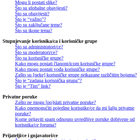
Mogu li postati slike?
Što su globalne obavijesti?
Što su obavijesti?
Što je “važno”?
Što su zaključane teme?
Što su ikone tema?
Stupnjevanje korisnika/ca i korisničke grupe
Što su administratori/ce?
Što su moderatori/ce?
Što su korisničke grupe?
Kako mogu postati članom/icom korisničke grupe?
Kako mogu postati vođa korisničke grupe?
Zašto su [neke] korisničke grupe prikazane različitim bojama?
Što je “zadana korisnička grupa”?
Što je “Tim” link?
Privatne poruke
Zašto ne mogu [po]slati privatne poruke?
Kako onemogućiti pojedine korisnike/ce da mi šalju privatne
poruke?
Kome prijaviti spam odnosno uvredljive poruke dobivene od
korisnika/ce foruma?
Prijatelji/ce i gnjavatori/ce