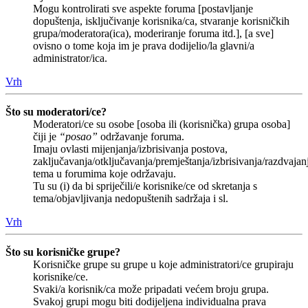
Mogu kontrolirati sve aspekte foruma [postavljanje
dopuštenja, isključivanje korisnika/ca, stvaranje korisničkih
grupa/moderatora(ica), moderiranje foruma itd.], [a sve]
ovisno o tome koja im je prava dodijelio/la glavni/a
administrator/ica.
Vrh
Što su moderatori/ce?
Moderatori/ce su osobe [osoba ili (korisnička) grupa osoba]
čiji je
“posao”
održavanje foruma.
Imaju ovlasti mijenjanja/izbrisivanja postova,
zaključavanja/otključavanja/premještanja/izbrisivanja/razdvajan
tema u forumima koje održavaju.
Tu su (i) da bi spriječili/e korisnike/ce od skretanja s
tema/objavljivanja nedopuštenih sadržaja i sl.
Vrh
Što su korisničke grupe?
Korisničke grupe su grupe u koje administratori/ce grupiraju
korisnike/ce.
Svaki/a korisnik/ca može pripadati većem broju grupa.
Svakoj grupi mogu biti dodijeljena individualna prava