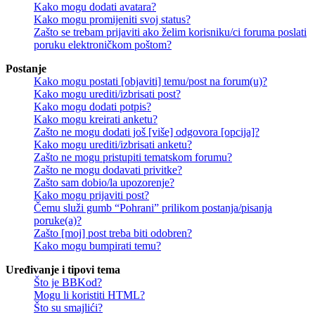
Kako mogu dodati avatara?
Kako mogu promijeniti svoj status?
Zašto se trebam prijaviti ako želim korisniku/ci foruma poslati
poruku elektroničkom poštom?
Postanje
Kako mogu postati [objaviti] temu/post na forum(u)?
Kako mogu urediti/izbrisati post?
Kako mogu dodati potpis?
Kako mogu kreirati anketu?
Zašto ne mogu dodati još [više] odgovora [opcija]?
Kako mogu urediti/izbrisati anketu?
Zašto ne mogu pristupiti tematskom forumu?
Zašto ne mogu dodavati privitke?
Zašto sam dobio/la upozorenje?
Kako mogu prijaviti post?
Čemu služi gumb “Pohrani” prilikom postanja/pisanja
poruke(a)?
Zašto [moj] post treba biti odobren?
Kako mogu bumpirati temu?
Uređivanje i tipovi tema
Što je BBKod?
Mogu li koristiti HTML?
Što su smajlići?