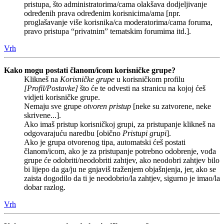
pristupa, što administratorima/cama olakšava dodjeljivanje
određenih prava određenim korisnicima/ama [npr.
proglašavanje više korisnika/ca moderatorima/cama foruma,
pravo pristupa “privatnim” tematskim forumima itd.].
Vrh
Kako mogu postati članom/icom korisničke grupe?
Klikneš na
Korisničke grupe
u korisničkom profilu
[Profil/Postavke]
što će te odvesti na stranicu na kojoj ćeš
vidjeti korisničke grupe.
Nemaju sve grupe
otvoren pristup
[neke su zatvorene, neke
skrivene...].
Ako imaš pristup korisničkoj grupi, za pristupanje klikneš na
odgovarajuću naredbu [obično
Pristupi grupi
].
Ako je grupa otvorenog tipa, automatski ćeš postati
članom/icom, ako je za pristupanje potrebno odobrenje, vođa
grupe će odobriti/neodobriti zahtjev, ako neodobri zahtjev bilo
bi lijepo da ga/ju ne gnjaviš traženjem objašnjenja, jer, ako se
zaista dogodilo da ti je neodobrio/la zahtjev, sigurno je imao/la
dobar razlog.
Vrh