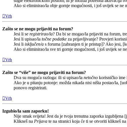
stigle elektroničkom poštom; ili je možda potrebna aktivacija tvoj
Ako si eliminirao/la obje gornje mogućnosti, i još uvijek se ne m
Vrh
Zašto se ne mogu prijaviti na forum?
Jesi li se
registrirao/la
? Da bi se mogao/la prijaviti na forum, treb
Jesi li upisao/la
točne podatke
za prijavljivanje? Provjeri korisn
Jesi li
isključen/a
s foruma [zabranjen ti je pristup]? Ako jesi, [k
Ako si eliminirao/la sve tri gornje mogućnosti, i još uvijek se n
Vrh
Zašto se “više” ne mogu prijaviti na forum?
Dva su moguća razloga: ili si upisao/la
netočno
korisničko ime i(
Ako je u pitanju potonje: možda nikada nisi ništa postao/la, [uob
ponovo registrirati.
Vrh
Izgubio/la sam zaporku!
Nije smak svijeta! Jest da je tvoja trenutna zaporka izgubljena [j
Klikneš na
Prijava
te na stranici koja će ti se otvoriti klikneš n