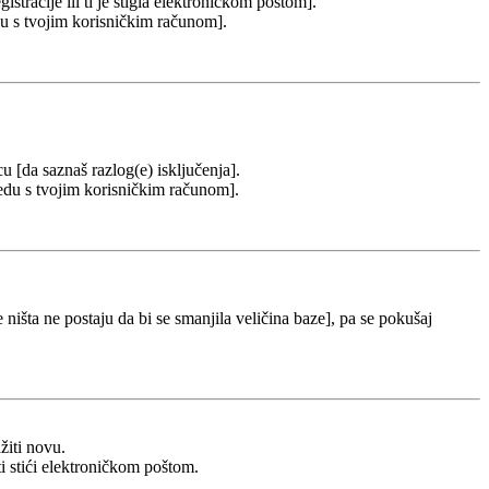
stracije ili ti je stigla elektroničkom poštom].
redu s tvojim korisničkim računom].
cu [da saznaš razlog(e) isključenja].
u redu s tvojim korisničkim računom].
 ništa ne postaju da bi se smanjila veličina baze], pa se pokušaj
žiti novu.
ti stići elektroničkom poštom.