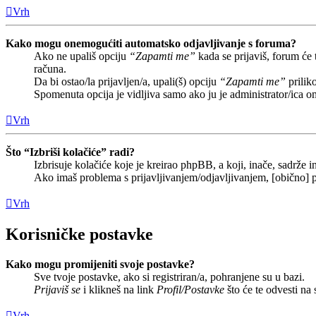
Vrh
Kako mogu onemogućiti automatsko odjavljivanje s foruma?
Ako ne upališ opciju
“Zapamti me”
kada se prijaviš, forum će
računa.
Da bi ostao/la prijavljen/a, upali(š) opciju
“Zapamti me”
prilik
Spomenuta opcija je vidljiva samo ako ju je administrator/ica o
Vrh
Što “Izbriši kolačiće” radi?
Izbrisuje kolačiće koje je kreirao phpBB, a koji, inače, sadrže
Ako imaš problema s prijavljivanjem/odjavljivanjem, [obično] p
Vrh
Korisničke postavke
Kako mogu promijeniti svoje postavke?
Sve tvoje postavke, ako si registriran/a, pohranjene su u bazi.
Prijaviš se
i klikneš na link
Profil/Postavke
što će te odvesti na
Vrh