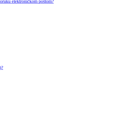
i poruku elektroničkom poštom?
)?