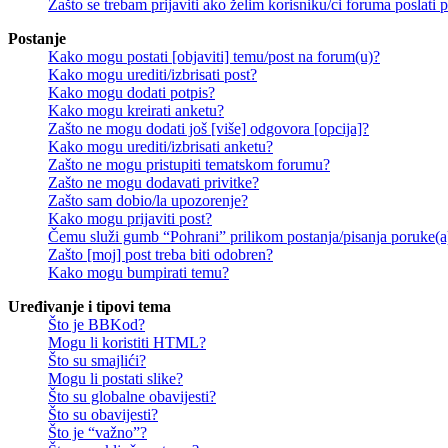
Zašto se trebam prijaviti ako želim korisniku/ci foruma poslat
Postanje
Kako mogu postati [objaviti] temu/post na forum(u)?
Kako mogu urediti/izbrisati post?
Kako mogu dodati potpis?
Kako mogu kreirati anketu?
Zašto ne mogu dodati još [više] odgovora [opcija]?
Kako mogu urediti/izbrisati anketu?
Zašto ne mogu pristupiti tematskom forumu?
Zašto ne mogu dodavati privitke?
Zašto sam dobio/la upozorenje?
Kako mogu prijaviti post?
Čemu služi gumb “Pohrani” prilikom postanja/pisanja poruke(a
Zašto [moj] post treba biti odobren?
Kako mogu bumpirati temu?
Uređivanje i tipovi tema
Što je BBKod?
Mogu li koristiti HTML?
Što su smajlići?
Mogu li postati slike?
Što su globalne obavijesti?
Što su obavijesti?
Što je “važno”?