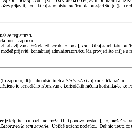
eg korisničkog računa [za što si vidio/la obavijest ili prilikom same Regi
ožeš prijaviti, kontaktiraj administratora/icu [da provjeri što (ni)je u 
aš se registrirati.
ičko ime i zaporku.
od prijavljivanja ćeš vidjeti poruku o tome], kontaktiraj administratora/i
e možeš prijaviti, kontaktiraj administratora/icu [da provjeri što (ni)je 
li) zaporku; ili je administrator/ica
izbrisao/la
tvoj korisnički račun.
ičajeno je periodično izbrisivanje korisničkih računa korisnika/ca koji/e
er je kriptirana u bazi i ne može ti biti ponovo poslana], no, možeš zatra
a
Zaboravio/la sam zaporku
. Upišeš tražene podatke... Daljnje upute će 