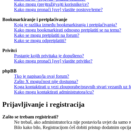
Kako mogu (pre)traži(va)ti korisnike/ce?
Kako mogu pronaći [sve] vlastite postove/teme?
Bookmarkiranje i pretplaćivanje
Koja je razlika između bookmarkiranja i pretplaćivanja?
Kako mogu bookmarkirati odnosno pretplatiti se na temu?
Kako se mogu pretplatiti na forum?
Kako se mogu odpretplatiti?
Privitci
Postanje kojih privitaka je dopušteno?
Kako mogu pronaći [sve] vlastite privitke?
phpBB
Tko je napisao/la ovaj forum?
Zašto X mogućnost nije dostupna?
Koga kontaktirati u vezi zlouporabe/pravnih stvari vezanih uz 
Kako mogu kontaktirati administratora/icu?
Prijavljivanje i registracija
Zašto se trebam registrirati?
Ne trebaš, ako administrator/ica nije postavio/la uvjet da samo 
Bilo kako bilo, Registracijom ćeš dobiti pristup dodatnim opcija