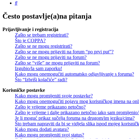
Pretražnik
Često postavlje(a)na pitanja
Prijavljivanje i registracija
Zašto se trebam registrirati?
Što je COPPA?
Zašto se ne mogu registrirati?
Zašto se ne mogu prijaviti na forum “po prvi put”?
Zašto se ne mogu prijaviti na forum?
Zašto se “više” ne mogu prijaviti na forum?
Izgubio/la sam zaporku!
Kako mogu onemogućiti automatsko odjavljivanje s foruma?
Što “Izbriši kolačiće” radi?
Korisničke postavke
Kako mogu promijeniti svoje postavke?
Kako mogu onemogućiti pojavu mog korisničkog imena na onl
Zašto je vrijeme prikazano netočno?
Zašto je vrijeme i dalje prikazano netočno iako sam promijeni
Je li moguć prikaz sučelja foruma na drugom/im jeziku/cima?
Što trebam napraviti da bi se vidjela slika ispod mojeg korisni
Kako mogu dodati avatara?
Kako mogu promijeniti svoj status?