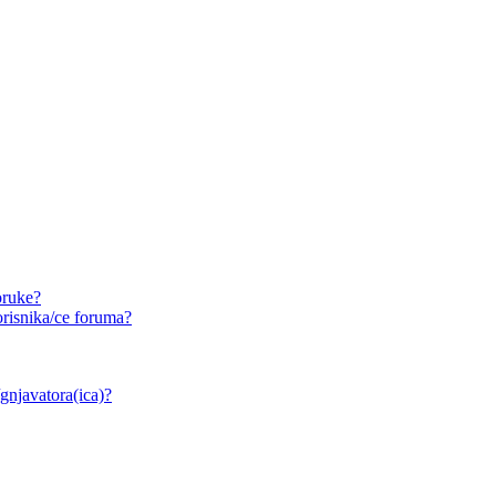
oruke?
risnika/ce foruma?
/gnjavatora(ica)?