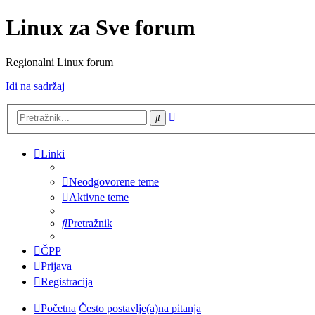
Linux za Sve forum
Regionalni Linux forum
Idi na sadržaj
Napredno
Pretražnik
pretraživanje
Linki
Neodgovorene teme
Aktivne teme
Pretražnik
ČPP
Prijava
Registracija
Početna
Često postavlje(a)na pitanja