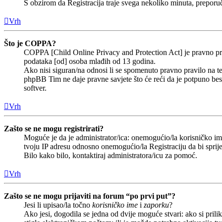
S obzirom da Registracija traje svega nekoliko minuta, preporučlj
Vrh
Što je COPPA?
COPPA [Child Online Privacy and Protection Act] je pravno prav
podataka [od] osoba mlađih od 13 godina.
Ako nisi siguran/na odnosi li se spomenuto pravno pravilo na te
phpBB Tim ne daje pravne savjete što će reći da je potpuno b
softver.
Vrh
Zašto se ne mogu registrirati?
Moguće je da je administrator/ica: onemogućio/la korisničko ime 
tvoju IP adresu odnosno onemogućio/la Registraciju da bi sprije
Bilo kako bilo, kontaktiraj administratora/icu za pomoć.
Vrh
Zašto se ne mogu prijaviti na forum “po prvi put”?
Jesi li upisao/la točno
korisničko ime
i
zaporku
?
Ako jesi, dogodila se jedna od dvije moguće stvari: ako si pri