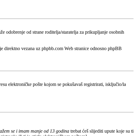
odobrenje od strane roditelja/staratelja za prikupljanje osobnih
a nije direktno vezana uz phpbb.com Web stranice odnosno phpBB
esu elektroničke pošte kojom se pokušavaš registrirati, isključio/la
lažem se i imam manje od 13 godina
trebat ćeš slijediti upute koje su ti