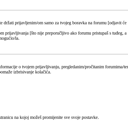
 te držati prijavljenim/om samo za tvojeg boravka na forumu [odjavit će
om prijavljivanja [što nije preporučljivo ako forumu pristupaš s tuđeg, a
mogućio/la.
 informacije o tvojem prijavljivanju, pregledanim/pročitanim forumima/t
omaže izbrisivanje kolačića.
 stranicu na kojoj možeš promijenite sve svoje postavke.