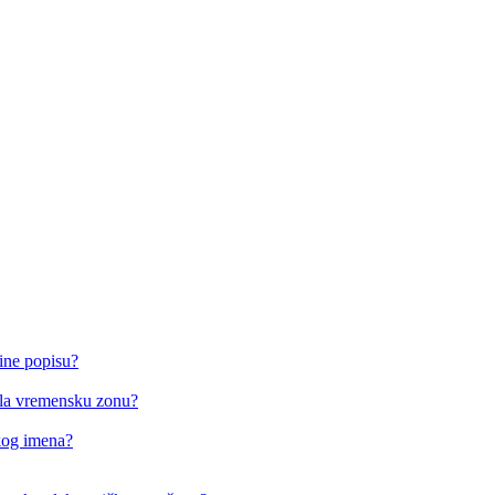
ine popisu?
o/la vremensku zonu?
čkog imena?