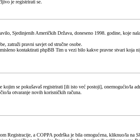
ivo je registrirati se.
ilo, Sjedinjenih Američkih Država, doneseno 1998. godine, koje nalaže 
be, zatraži pravni savjet od stručne osobe.
esmisleno kontaktirati phpBB Tim u vezi bilo kakve pravne stvari koj
kojim se pokušavaš registrirati [ili isto već postoji], onemogućio/la adr
čio/la otvaranje novih korisničkih računa.
likom Registracije, a COPPA podrška je bila omogućena, kliknuo/la na
S