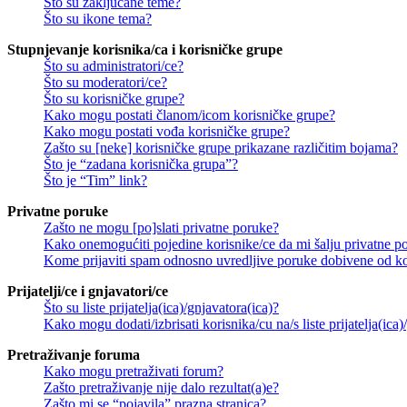
Što su zaključane teme?
Što su ikone tema?
Stupnjevanje korisnika/ca i korisničke grupe
Što su administratori/ce?
Što su moderatori/ce?
Što su korisničke grupe?
Kako mogu postati članom/icom korisničke grupe?
Kako mogu postati vođa korisničke grupe?
Zašto su [neke] korisničke grupe prikazane različitim bojama?
Što je “zadana korisnička grupa”?
Što je “Tim” link?
Privatne poruke
Zašto ne mogu [po]slati privatne poruke?
Kako onemogućiti pojedine korisnike/ce da mi šalju privatne p
Kome prijaviti spam odnosno uvredljive poruke dobivene od ko
Prijatelji/ce i gnjavatori/ce
Što su liste prijatelja(ica)/gnjavatora(ica)?
Kako mogu dodati/izbrisati korisnika/cu na/s liste prijatelja(ica)
Pretraživanje foruma
Kako mogu pretraživati forum?
Zašto pretraživanje nije dalo rezultat(a)e?
Zašto mi se “pojavila” prazna stranica?