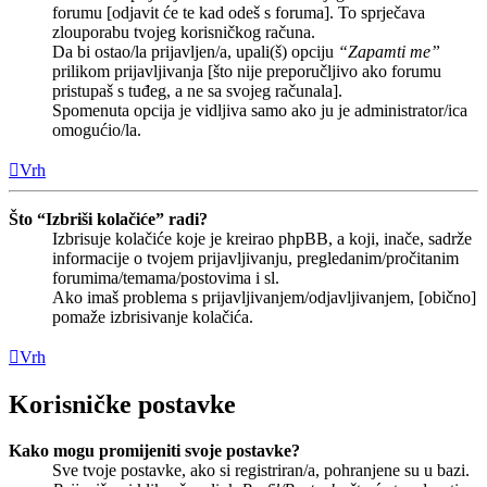
forumu [odjavit će te kad odeš s foruma]. To sprječava
zlouporabu tvojeg korisničkog računa.
Da bi ostao/la prijavljen/a, upali(š) opciju
“Zapamti me”
prilikom prijavljivanja [što nije preporučljivo ako forumu
pristupaš s tuđeg, a ne sa svojeg računala].
Spomenuta opcija je vidljiva samo ako ju je administrator/ica
omogućio/la.
Vrh
Što “Izbriši kolačiće” radi?
Izbrisuje kolačiće koje je kreirao phpBB, a koji, inače, sadrže
informacije o tvojem prijavljivanju, pregledanim/pročitanim
forumima/temama/postovima i sl.
Ako imaš problema s prijavljivanjem/odjavljivanjem, [obično]
pomaže izbrisivanje kolačića.
Vrh
Korisničke postavke
Kako mogu promijeniti svoje postavke?
Sve tvoje postavke, ako si registriran/a, pohranjene su u bazi.