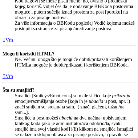
Kod [tagovi] se može pisati ručno, no, ovisno o predlošku
kojeg koristiš, vidjet ćeš da je dodavanje BBKoda postovima
moguće i putem sučelja iznad prostora za post [poruku] na
obrascu za pisanje postova.
Za više informacija o BBKodu pogledaj Vodič kojemu možeš
pristupiti sa stranice za pisanje/uređivanje postova.
Vrh
Mogu li koristiti HTML?
Ne. Većinu onoga što je moguće dobiti/prikazati korištenjem
HTMLa moguće je dobiti/prikazati i korištenjem BBKoda.
Vrh
Što su smajlići?
Smajlići [Smileys/Emoticons] su male sličice koje
prikazuju
emocije/razmišljanja osobe [koja ih je
ubacila
u post, npr. :)
znači smijem se, sretan/na sam, :( znači plačem, tužan/na
sam...].
Smajliće u post možeš
ubaciti
na dva načina: upisivanjem
kratkog koda [ako je administrator/ica odobrio/la, svaki
smajlić ima svoj vlastiti kod] i(li) klikom na smajlića [smajlići
se nalaze u sklopu obrasca za pisanje postova; u pravilu se