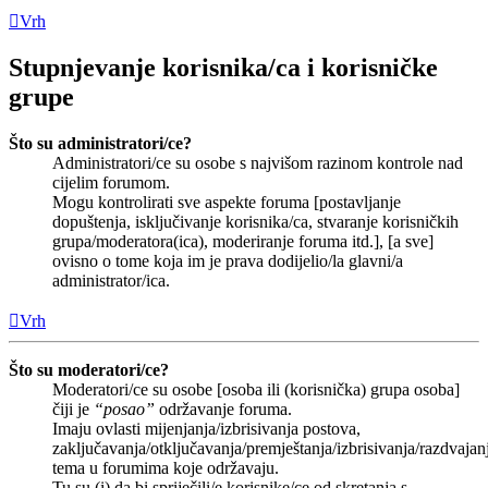
Vrh
Stupnjevanje korisnika/ca i korisničke
grupe
Što su administratori/ce?
Administratori/ce su osobe s najvišom razinom kontrole nad
cijelim forumom.
Mogu kontrolirati sve aspekte foruma [postavljanje
dopuštenja, isključivanje korisnika/ca, stvaranje korisničkih
grupa/moderatora(ica), moderiranje foruma itd.], [a sve]
ovisno o tome koja im je prava dodijelio/la glavni/a
administrator/ica.
Vrh
Što su moderatori/ce?
Moderatori/ce su osobe [osoba ili (korisnička) grupa osoba]
čiji je
“posao”
održavanje foruma.
Imaju ovlasti mijenjanja/izbrisivanja postova,
zaključavanja/otključavanja/premještanja/izbrisivanja/razdvajan
tema u forumima koje održavaju.
Tu su (i) da bi spriječili/e korisnike/ce od skretanja s