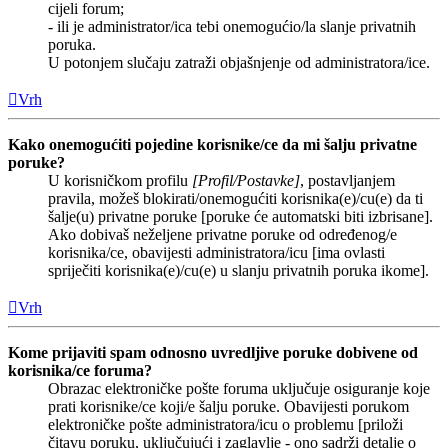
cijeli forum;
- ili je administrator/ica tebi onemogućio/la slanje privatnih
poruka.
U potonjem slučaju zatraži objašnjenje od administratora/ice.
Vrh
Kako onemogućiti pojedine korisnike/ce da mi šalju privatne
poruke?
U korisničkom profilu
[Profil/Postavke]
, postavljanjem
pravila, možeš blokirati/onemogućiti korisnika(e)/cu(e) da ti
šalje(u) privatne poruke [poruke će automatski biti izbrisane].
Ako dobivaš neželjene privatne poruke od određenog/e
korisnika/ce, obavijesti administratora/icu [ima ovlasti
spriječiti korisnika(e)/cu(e) u slanju privatnih poruka ikome].
Vrh
Kome prijaviti spam odnosno uvredljive poruke dobivene od
korisnika/ce foruma?
Obrazac elektroničke pošte foruma uključuje osiguranje koje
prati korisnike/ce koji/e šalju poruke. Obavijesti porukom
elektroničke pošte administratora/icu o problemu [priloži
čitavu poruku, uključujući i zaglavlje - ono sadrži detalje o