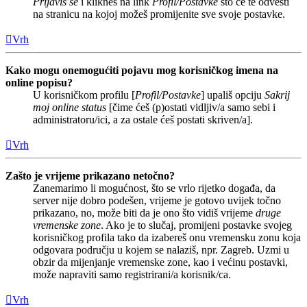
Prijaviš se
i klikneš na link
Profil/Postavke
što će te odvesti
na stranicu na kojoj možeš promijenite sve svoje postavke.
Vrh
Kako mogu onemogućiti pojavu mog korisničkog imena na
online popisu?
U korisničkom profilu [
Profil/Postavke
] upališ opciju
Sakrij
moj online status
[čime ćeš (p)ostati vidljiv/a samo sebi i
administratoru/ici, a za ostale ćeš postati skriven/a].
Vrh
Zašto je vrijeme prikazano netočno?
Zanemarimo li mogućnost, što se vrlo rijetko događa, da
server nije dobro podešen, vrijeme je gotovo uvijek točno
prikazano, no, može biti da je ono što vidiš vrijeme
druge
vremenske zone
. Ako je to slučaj, promijeni postavke svojeg
korisničkog profila tako da izabereš onu vremensku zonu koja
odgovara području u kojem se nalaziš, npr. Zagreb. Uzmi u
obzir da mijenjanje vremenske zone, kao i većinu postavki,
može napraviti samo registrirani/a korisnik/ca.
Vrh