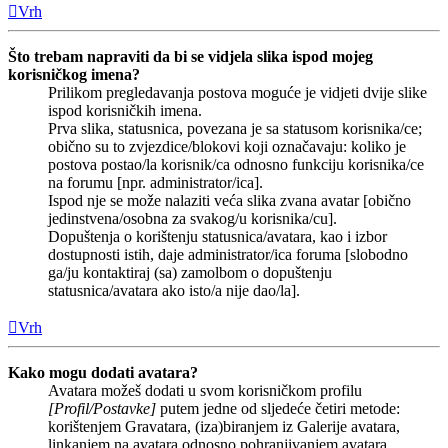
Vrh
Što trebam napraviti da bi se vidjela slika ispod mojeg
korisničkog imena?
Prilikom pregledavanja postova moguće je vidjeti dvije slike
ispod korisničkih imena.
Prva slika, statusnica, povezana je sa statusom korisnika/ce;
obično su to zvjezdice/blokovi koji označavaju: koliko je
postova postao/la korisnik/ca odnosno funkciju korisnika/ce
na forumu [npr. administrator/ica].
Ispod nje se može nalaziti veća slika zvana avatar [obično
jedinstvena/osobna za svakog/u korisnika/cu].
Dopuštenja o korištenju statusnica/avatara, kao i izbor
dostupnosti istih, daje administrator/ica foruma [slobodno
ga/ju kontaktiraj (sa) zamolbom o dopuštenju
statusnica/avatara ako isto/a nije dao/la].
Vrh
Kako mogu dodati avatara?
Avatara možeš dodati u svom korisničkom profilu
[Profil/Postavke]
putem jedne od sljedeće četiri metode:
korištenjem Gravatara, (iza)biranjem iz Galerije avatara,
linkanjem na avatara odnosno pohranjivanjem avatara.