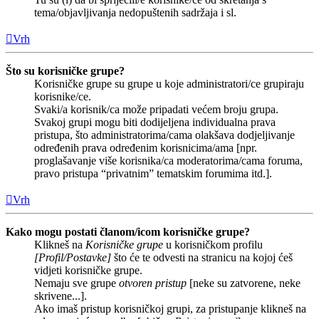
tema/objavljivanja nedopuštenih sadržaja i sl.
Vrh
Što su korisničke grupe?
Korisničke grupe su grupe u koje administratori/ce grupiraju
korisnike/ce.
Svaki/a korisnik/ca može pripadati većem broju grupa.
Svakoj grupi mogu biti dodijeljena individualna prava
pristupa, što administratorima/cama olakšava dodjeljivanje
određenih prava određenim korisnicima/ama [npr.
proglašavanje više korisnika/ca moderatorima/cama foruma,
pravo pristupa “privatnim” tematskim forumima itd.].
Vrh
Kako mogu postati članom/icom korisničke grupe?
Klikneš na
Korisničke grupe
u korisničkom profilu
[Profil/Postavke]
što će te odvesti na stranicu na kojoj ćeš
vidjeti korisničke grupe.
Nemaju sve grupe
otvoren pristup
[neke su zatvorene, neke
skrivene...].
Ako imaš pristup korisničkoj grupi, za pristupanje klikneš na