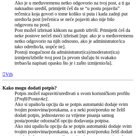
Ako je u međuvremenu netko odgovorio na tvoj post, a ti ga
naknadno urediš, primijetit ćeš da se “u postu pojavila”
rečenica koja govori o tome koliko si puta i kada zadnji put
uredio/la post [rečenica se neće pojaviti ako nije bilo
odgovora na post].
Post možeš izbrisati klikom na gumb
izbriši
. Primijetit ćeš da
neke postove nećeš moći izbrisati [npr. ako je u međuvremenu
netko odgovorio na njih odnosno, ako je administrator/ica
tako odredio/la, uopće ne].
Postoji mogućnost da administrator(ica)/moderator(ica)
izmijeni/izbriše tvoj post [u prvom slučaju bi svakako
trebao/la napisati opasku što je i zašto izmijenio/la].
Vrh
Kako mogu dodati potpis?
Potpis možeš napraviti/uređivati u svom korisničkom profilu
[Profil/Postavke]
.
Ako si upalio/la opciju da se potpis automatski dodaje svim
tvojim postovima/porukama, a u neki post/poruku ne želiš
dodati potpis, jednostavno za vrijeme pisanja samog
posta/poruke odoznačiš opciju dodavanja potpisa.
Ako nisi upalio/la opciju da se potpis automatski dodaje svim
tvojim postovima/porukama, a u neki post/poruku želiš dodati