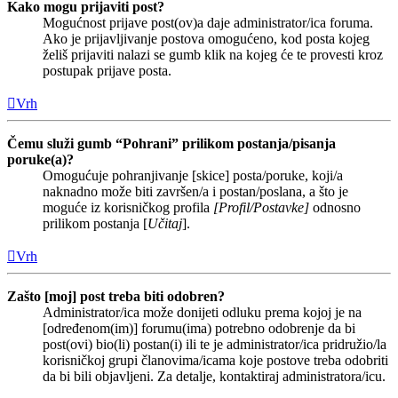
Kako mogu prijaviti post?
Mogućnost prijave post(ov)a daje administrator/ica foruma.
Ako je prijavljivanje postova omogućeno, kod posta kojeg
želiš prijaviti nalazi se gumb klik na kojeg će te provesti kroz
postupak prijave posta.
Vrh
Čemu služi gumb “Pohrani” prilikom postanja/pisanja
poruke(a)?
Omogućuje pohranjivanje [skice] posta/poruke, koji/a
naknadno može biti završen/a i postan/poslana, a što je
moguće iz korisničkog profila
[Profil/Postavke]
odnosno
prilikom postanja [
Učitaj
].
Vrh
Zašto [moj] post treba biti odobren?
Administrator/ica može donijeti odluku prema kojoj je na
[određenom(im)] forumu(ima) potrebno odobrenje da bi
post(ovi) bio(li) postan(i) ili te je administrator/ica pridružio/la
korisničkoj grupi članovima/icama koje postove treba odobriti
da bi bili objavljeni. Za detalje, kontaktiraj administratora/icu.