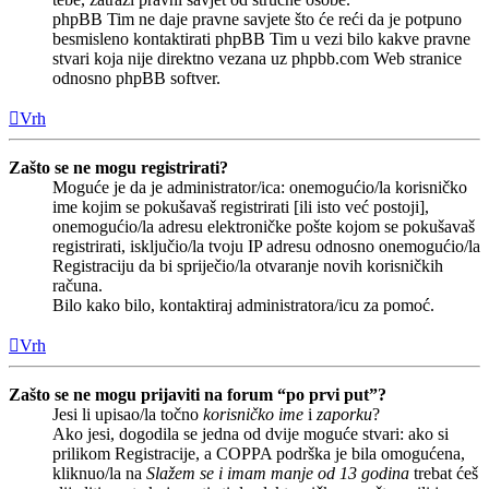
phpBB Tim ne daje pravne savjete što će reći da je potpuno
besmisleno kontaktirati phpBB Tim u vezi bilo kakve pravne
stvari koja nije direktno vezana uz phpbb.com Web stranice
odnosno phpBB softver.
Vrh
Zašto se ne mogu registrirati?
Moguće je da je administrator/ica: onemogućio/la korisničko
ime kojim se pokušavaš registrirati [ili isto već postoji],
onemogućio/la adresu elektroničke pošte kojom se pokušavaš
registrirati, isključio/la tvoju IP adresu odnosno onemogućio/la
Registraciju da bi spriječio/la otvaranje novih korisničkih
računa.
Bilo kako bilo, kontaktiraj administratora/icu za pomoć.
Vrh
Zašto se ne mogu prijaviti na forum “po prvi put”?
Jesi li upisao/la točno
korisničko ime
i
zaporku
?
Ako jesi, dogodila se jedna od dvije moguće stvari: ako si
prilikom Registracije, a COPPA podrška je bila omogućena,
kliknuo/la na
Slažem se i imam manje od 13 godina
trebat ćeš