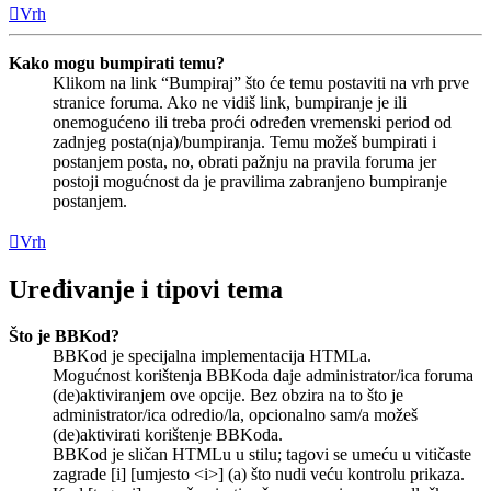
Vrh
Kako mogu bumpirati temu?
Klikom na link “Bumpiraj” što će temu postaviti na vrh prve
stranice foruma. Ako ne vidiš link, bumpiranje je ili
onemogućeno ili treba proći određen vremenski period od
zadnjeg posta(nja)/bumpiranja. Temu možeš bumpirati i
postanjem posta, no, obrati pažnju na pravila foruma jer
postoji mogućnost da je pravilima zabranjeno bumpiranje
postanjem.
Vrh
Uređivanje i tipovi tema
Što je BBKod?
BBKod je specijalna implementacija HTMLa.
Mogućnost korištenja BBKoda daje administrator/ica foruma
(de)aktiviranjem ove opcije. Bez obzira na to što je
administrator/ica odredio/la, opcionalno sam/a možeš
(de)aktivirati korištenje BBKoda.
BBKod je sličan HTMLu u stilu; tagovi se umeću u vitičaste
zagrade [i] [umjesto <i>] (a) što nudi veću kontrolu prikaza.