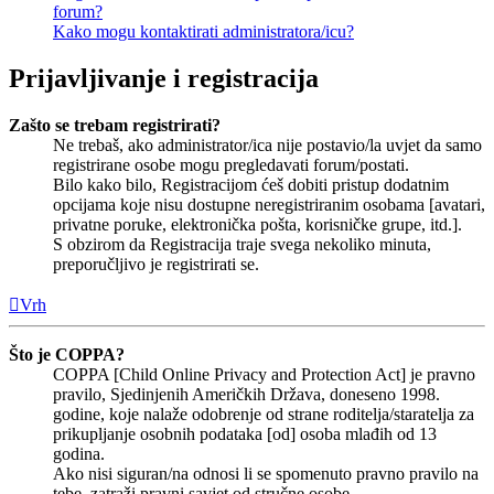
forum?
Kako mogu kontaktirati administratora/icu?
Prijavljivanje i registracija
Zašto se trebam registrirati?
Ne trebaš, ako administrator/ica nije postavio/la uvjet da samo
registrirane osobe mogu pregledavati forum/postati.
Bilo kako bilo, Registracijom ćeš dobiti pristup dodatnim
opcijama koje nisu dostupne neregistriranim osobama [avatari,
privatne poruke, elektronička pošta, korisničke grupe, itd.].
S obzirom da Registracija traje svega nekoliko minuta,
preporučljivo je registrirati se.
Vrh
Što je COPPA?
COPPA [Child Online Privacy and Protection Act] je pravno
pravilo, Sjedinjenih Američkih Država, doneseno 1998.
godine, koje nalaže odobrenje od strane roditelja/staratelja za
prikupljanje osobnih podataka [od] osoba mlađih od 13
godina.
Ako nisi siguran/na odnosi li se spomenuto pravno pravilo na
tebe, zatraži pravni savjet od stručne osobe.