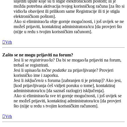
slijediti upute koje su ti stigle elektroničkom poštom; ili je
možda potrebna aktivacija tvojeg korisničkog računa [za što si
vidio/la obavijest ili prilikom same Registracije ili ti je stigla
elektroničkom poštom].
Ako si eliminirao/la obje gornje mogućnosti, i još uvijek se ne
možeš prijaviti, kontaktiraj administratora/icu [da provjeri što
(ni)je u redu s tvojim korisničkim računom].
Vrh
Zašto se ne mogu prijaviti na forum?
Jesi li se
registrirao/la
? Da bi se mogao/la prijaviti na forum,
trebaš se registrirati.
Jesi li upisao/la
točne podatke
za prijavljivanje? Provjeri
korisničko ime i zaporku.
Jesi li
isključen/a
s foruma [zabranjen ti je pristup]? Ako jesi,
[kod prijavljivanja ćeš vidjeti poruku o tome], kontaktiraj
administratora/icu [da saznaš razlog(e) isključenja].
Ako si eliminirao/la sve tri gornje mogućnosti, i još uvijek se
ne možeš prijaviti, kontaktiraj administratora/icu [da provjeri
što (ni)je u redu s tvojim korisničkim računom].
Vrh