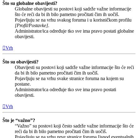
Što su globalne obavijesti?
Globalne obavijesti su postovi koji sadrže važne informacije
što će reći da bi ih bilo pametno pročitati čim ih uočiš.
Pojavljuju se na vrhu svakog foruma i u korisničkom profilu
[Profil/Postavke]
.
Administrator/ica određuje tko sve ima pravo postati globalne
obavijesti.
Vrh
Što su obavijesti?
Obavijesti su postovi koji sadrže važne informacije što će reći
da bi ih bilo pametno pročitati čim ih uočiš.
Pojavljuju se na vrhu svake stranice foruma na kojem su
postane.
Administrator/ica određuje tko sve ima pravo postati
obavijesti.
Vrh
Što je “važno”?
“Važno” su postovi koji često sadrže važne informacije što će
reći da bi ih bilo pametno pročitati čim ih uočiš.
Pojavljuju se na vrhu prve stranice foruma [ispod eventualnih