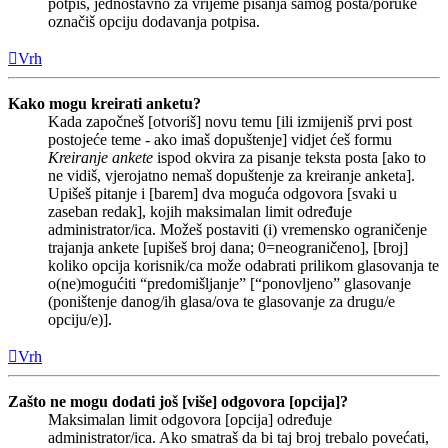
potpis, jednostavno za vrijeme pisanja samog posta/poruke
označiš opciju dodavanja potpisa.
Vrh
Kako mogu kreirati anketu?
Kada započneš [otvoriš] novu temu [ili izmijeniš prvi post
postojeće teme - ako imaš dopuštenje] vidjet ćeš formu
Kreiranje ankete
ispod okvira za pisanje teksta posta [ako to
ne vidiš, vjerojatno nemaš dopuštenje za kreiranje anketa].
Upišeš pitanje i [barem] dva moguća odgovora [svaki u
zaseban redak], kojih maksimalan limit određuje
administrator/ica. Možeš postaviti (i) vremensko ograničenje
trajanja ankete [upišeš broj dana; 0=neograničeno], [broj]
koliko opcija korisnik/ca može odabrati prilikom glasovanja te
o(ne)mogućiti “predomišljanje” [“ponovljeno” glasovanje
(poništenje danog/ih glasa/ova te glasovanje za drugu/e
opciju/e)].
Vrh
Zašto ne mogu dodati još [više] odgovora [opcija]?
Maksimalan limit odgovora [opcija] određuje
administrator/ica. Ako smatraš da bi taj broj trebalo povećati,