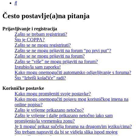
Pretražnik
Često postavlje(a)na pitanja
Prijavljivanje i registracija
Zašto se trebam registrirati?
Što je COPPA?
Zašto se ne mogu registrirati?
Zašto se ne mogu prijaviti na forum “po prvi put”?
Zašto se ne mogu prijaviti na forum?
Zašto se “više” ne mogu prijaviti na forum?
Izgubio/la sam zaporku!
Kako mogu onemogućiti automatsko odjavljivanje s foruma?
Što “Izbriši kolačiće” radi?
Korisničke postavke
Kako mogu promijeniti svoje postavke?
Kako mogu onemogućiti pojavu mog korisničkog imena na
online popisu?
Zašto je vrijeme prikazano netočno?
Zašto je vrijeme i dalje prikazano netočno iako sam
promijenio/la vremensku zonu?
Je li moguć prikaz sučelja foruma na drugom/im jeziku/cima?
Što trebam napraviti da bi se vidjela slika ispod mojeg