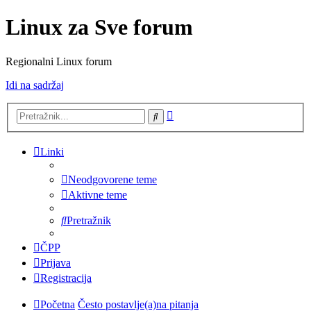
Linux za Sve forum
Regionalni Linux forum
Idi na sadržaj
Napredno
Pretražnik
pretraživanje
Linki
Neodgovorene teme
Aktivne teme
Pretražnik
ČPP
Prijava
Registracija
Početna
Često postavlje(a)na pitanja