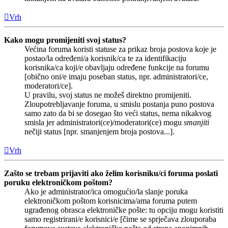
Vrh
Kako mogu promijeniti svoj status?
Većina foruma koristi statuse za prikaz broja postova koje je
postao/la određeni/a korisnik/ca te za identifikaciju
korisnika/ca koji/e obavljaju određene funkcije na forumu
[obično oni/e imaju poseban status, npr. administratori/ce,
moderatori/ce].
U pravilu, svoj status ne možeš direktno promijeniti.
Zloupotrebljavanje foruma, u smislu postanja puno postova
samo zato da bi se dosegao što veći status, nema nikakvog
smisla jer administratori(ce)/moderatori(ce) mogu
smanjiti
nečiji status [npr. smanjenjem broja postova...].
Vrh
Zašto se trebam prijaviti ako želim korisniku/ci foruma poslati
poruku elektroničkom poštom?
Ako je administrator/ica omogućio/la slanje poruka
elektroničkom poštom korisnicima/ama foruma putem
ugrađenog obrasca elektroničke pošte: tu opciju mogu koristiti
samo registrirani/e korisnici/e [čime se sprječava zlouporaba