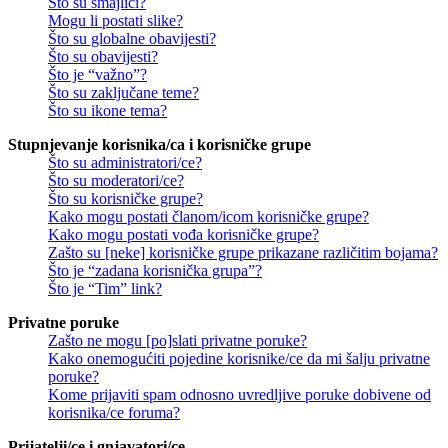
Što su smajlići?
Mogu li postati slike?
Što su globalne obavijesti?
Što su obavijesti?
Što je “važno”?
Što su zaključane teme?
Što su ikone tema?
Stupnjevanje korisnika/ca i korisničke grupe
Što su administratori/ce?
Što su moderatori/ce?
Što su korisničke grupe?
Kako mogu postati članom/icom korisničke grupe?
Kako mogu postati vođa korisničke grupe?
Zašto su [neke] korisničke grupe prikazane različitim bojama?
Što je “zadana korisnička grupa”?
Što je “Tim” link?
Privatne poruke
Zašto ne mogu [po]slati privatne poruke?
Kako onemogućiti pojedine korisnike/ce da mi šalju privatne
poruke?
Kome prijaviti spam odnosno uvredljive poruke dobivene od
korisnika/ce foruma?
Prijatelji/ce i gnjavatori/ce