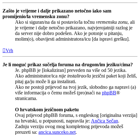
Zašto je vrijeme i dalje prikazano netočno iako sam
promijenio/la vremensku zonu?
Ako si siguran/na da si postavio/la točnu
vremensku zonu
, ali
je vrijeme i dalje netočno prikazano, najvjerojatniji razlog je
da server nije dobro podešen. Ako je potonje u pitanju,
molim(o), obavijesti administratora/icu [da ispravi grešku].
Vrh
Je li moguć prikaz sučelja foruma na drugom/im jeziku/cima?
Je. phpBB je [lokaliziran] preveden na više od 50 jezika.
Ako administrator/ica
nije instalirao/la
jezični paket koji želiš,
pitaj ga/ju može li ga instalirati.
Ako ne postoji prijevod na tvoj jezik, slobodno ga napravi (a)
više informacija o čemu možeš (pro)naći na
phpBB
®
stranicama.
O hrvatskom jezičnom paketu
Ovaj prijevod phpBB foruma, s engleskog [originalna verzija]
na hrvatski, u potpunosti, napravila je:
Ančica Sečan
.
Zadnju verziju ovog mog kompletnog prijevoda možeš
preuzeti sa:
ancica.sunceko.net
.