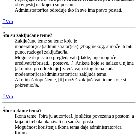
obavijesti] na kojem su postani.
Administrator/ica određuje tko ih sve ima pravo postati.
Vrh
Što su zaključane teme?
Zaključane teme su teme koje je
moderator(ica)/administrator(ica) [zbog nekog, a može ih biti
puno, razloga] zaključao/la.
Moguće ih je samo pregledavati [dakle, nije moguće
uređivati/izbrisati... postove...]. Ankete koje se nalaze u njima
[ako nisu po određenju] završavaju istog trena kada
moderator(ica)/administrator(ica) zaključa temu.
Ako imaš dopuštenje, [ti] možeš zaključavati teme koje si
pokrenuo/la.
Vrh
Što su ikone tema?
Ikona teme, [bira ju autor/ica], je sličica povezana s postom, a
koja bi trebala ukazivati na sadržaj posta.
Mogućnost korištenja ikona tema daje administrator/ica
foruma.