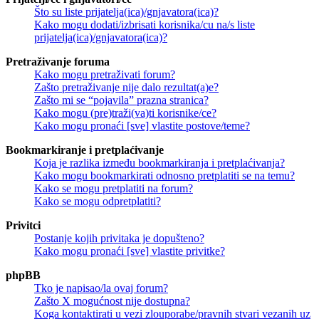
Što su liste prijatelja(ica)/gnjavatora(ica)?
Kako mogu dodati/izbrisati korisnika/cu na/s liste
prijatelja(ica)/gnjavatora(ica)?
Pretraživanje foruma
Kako mogu pretraživati forum?
Zašto pretraživanje nije dalo rezultat(a)e?
Zašto mi se “pojavila” prazna stranica?
Kako mogu (pre)traži(va)ti korisnike/ce?
Kako mogu pronaći [sve] vlastite postove/teme?
Bookmarkiranje i pretplaćivanje
Koja je razlika između bookmarkiranja i pretplaćivanja?
Kako mogu bookmarkirati odnosno pretplatiti se na temu?
Kako se mogu pretplatiti na forum?
Kako se mogu odpretplatiti?
Privitci
Postanje kojih privitaka je dopušteno?
Kako mogu pronaći [sve] vlastite privitke?
phpBB
Tko je napisao/la ovaj forum?
Zašto X mogućnost nije dostupna?
Koga kontaktirati u vezi zlouporabe/pravnih stvari vezanih uz