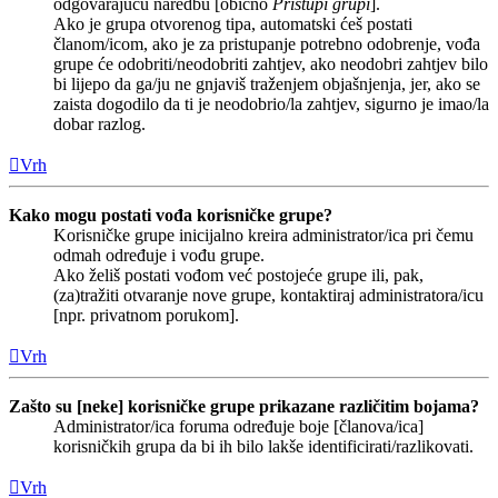
odgovarajuću naredbu [obično
Pristupi grupi
].
Ako je grupa otvorenog tipa, automatski ćeš postati
članom/icom, ako je za pristupanje potrebno odobrenje, vođa
grupe će odobriti/neodobriti zahtjev, ako neodobri zahtjev bilo
bi lijepo da ga/ju ne gnjaviš traženjem objašnjenja, jer, ako se
zaista dogodilo da ti je neodobrio/la zahtjev, sigurno je imao/la
dobar razlog.
Vrh
Kako mogu postati vođa korisničke grupe?
Korisničke grupe inicijalno kreira administrator/ica pri čemu
odmah određuje i vođu grupe.
Ako želiš postati vođom već postojeće grupe ili, pak,
(za)tražiti otvaranje nove grupe, kontaktiraj administratora/icu
[npr. privatnom porukom].
Vrh
Zašto su [neke] korisničke grupe prikazane različitim bojama?
Administrator/ica foruma određuje boje [članova/ica]
korisničkih grupa da bi ih bilo lakše identificirati/razlikovati.
Vrh