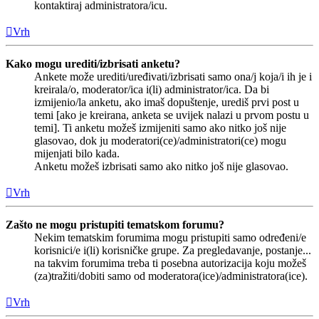
kontaktiraj administratora/icu.
Vrh
Kako mogu urediti/izbrisati anketu?
Ankete može urediti/uređivati/izbrisati samo ona/j koja/i ih je i
kreirala/o, moderator/ica i(li) administrator/ica. Da bi
izmijenio/la anketu, ako imaš dopuštenje, urediš prvi post u
temi [ako je kreirana, anketa se uvijek nalazi u prvom postu u
temi]. Ti anketu možeš izmijeniti samo ako nitko još nije
glasovao, dok ju moderatori(ce)/administratori(ce) mogu
mijenjati bilo kada.
Anketu možeš izbrisati samo ako nitko još nije glasovao.
Vrh
Zašto ne mogu pristupiti tematskom forumu?
Nekim tematskim forumima mogu pristupiti samo određeni/e
korisnici/e i(li) korisničke grupe. Za pregledavanje, postanje...
na takvim forumima treba ti posebna autorizacija koju možeš
(za)tražiti/dobiti samo od moderatora(ice)/administratora(ice).
Vrh