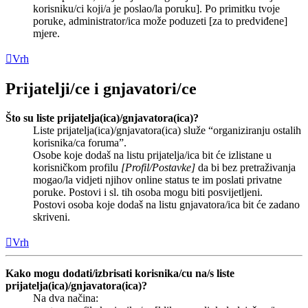
korisniku/ci koji/a je poslao/la poruku]. Po primitku tvoje
poruke, administrator/ica može poduzeti [za to predviđene]
mjere.
Vrh
Prijatelji/ce i gnjavatori/ce
Što su liste prijatelja(ica)/gnjavatora(ica)?
Liste prijatelja(ica)/gnjavatora(ica) služe “organiziranju ostalih
korisnika/ca foruma”.
Osobe koje dodaš na listu prijatelja/ica bit će izlistane u
korisničkom profilu
[Profil/Postavke]
da bi bez pretraživanja
mogao/la vidjeti njihov online status te im poslati privatne
poruke. Postovi i sl. tih osoba mogu biti posvijetljeni.
Postovi osoba koje dodaš na listu gnjavatora/ica bit će zadano
skriveni.
Vrh
Kako mogu dodati/izbrisati korisnika/cu na/s liste
prijatelja(ica)/gnjavatora(ica)?
Na dva načina: