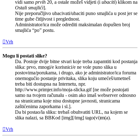
vidi samo
prvih
20, a ostale možeš vidjeti (i
ubaciti
) klikom na
Ostali smajlići
].
Nije preporučljivo ubacivati/ubaciti puno smajlića u post jer se
time gube čitljivost i preglednost.
Administrator/ica može odrediti maksimalan dopušten broj
smajlića “po” postu.
Vrh
Mogu li postati slike?
Da. Postoje dvije bitne stvari koje treba zapamtiti kod postanja
slika: prvo, mnogi/e korisnici/e ne vole puno slika u
postovima/porukama, i drugo, ako je administrator/ica foruma
onemogućio postanje privitaka, slika koju umećeš/umetneš
treba biti dostupna na Internetu, npr.
http://www.primjer.info/moja-slicka.gif [ne može postojati
samo na tvojem računalu - osim ako imaš webserver odnosno
na stranicama koje nisu dostupne javnosti, stranicama
zaštićenima zaporkama i sl.].
Da bi postao/la sliku: trebaš obuhvatiti URL, na kojem se
slika nalazi, sa BBKod [img][/img] tago(vi)m(a).
Vrh