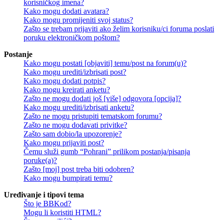
korisničkog imena?
Kako mogu dodati avatara?
Kako mogu promijeniti svoj status?
Zašto se trebam prijaviti ako želim korisniku/ci foruma poslati
poruku elektroničkom poštom?
Postanje
Kako mogu postati [objaviti] temu/post na forum(u)?
Kako mogu urediti/izbrisati post?
Kako mogu dodati potpis?
Kako mogu kreirati anketu?
Zašto ne mogu dodati još [više] odgovora [opcija]?
Kako mogu urediti/izbrisati anketu?
Zašto ne mogu pristupiti tematskom forumu?
Zašto ne mogu dodavati privitke?
Zašto sam dobio/la upozorenje?
Kako mogu prijaviti post?
Čemu služi gumb “Pohrani” prilikom postanja/pisanja
poruke(a)?
Zašto [moj] post treba biti odobren?
Kako mogu bumpirati temu?
Uređivanje i tipovi tema
Što je BBKod?
Mogu li koristiti HTML?