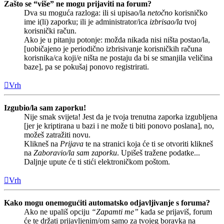
Zašto se “više” ne mogu prijaviti na forum?
Dva su moguća razloga: ili si upisao/la
netočno
korisničko
ime i(li) zaporku; ili je administrator/ica
izbrisao/la
tvoj
korisnički račun.
Ako je u pitanju potonje: možda nikada nisi ništa postao/la,
[uobičajeno je periodično izbrisivanje korisničkih računa
korisnika/ca koji/e ništa ne postaju da bi se smanjila veličina
baze], pa se pokušaj ponovo registrirati.
Vrh
Izgubio/la sam zaporku!
Nije smak svijeta! Jest da je tvoja trenutna zaporka izgubljena
[jer je kriptirana u bazi i ne može ti biti ponovo poslana], no,
možeš zatražiti novu.
Klikneš na
Prijava
te na stranici koja će ti se otvoriti klikneš
na
Zaboravio/la sam zaporku
. Upišeš tražene podatke...
Daljnje upute će ti stići elektroničkom poštom.
Vrh
Kako mogu onemogućiti automatsko odjavljivanje s foruma?
Ako ne upališ opciju
“Zapamti me”
kada se prijaviš, forum
će te držati prijavljenim/om samo za tvojeg boravka na