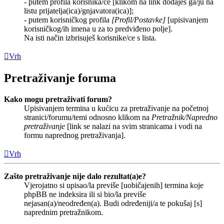
- putem profila korisnika/ce [klikom na link dodaješ ga/ju na
listu prijatelja(ica)/gnjavatora(ica)];
- putem korisničkog profila
[Profil/Postavke]
[upisivanjem
korisničkog/ih imena u za to predviđeno polje].
Na isti način izbrisuješ korisnike/ce s lista.
Vrh
Pretraživanje foruma
Kako mogu pretraživati forum?
Upisivanjem termina u kućicu za pretraživanje na početnoj
stranici/forumu/temi odnosno klikom na
Pretražnik/Napredno
pretraživanje
[link se nalazi na svim stranicama i vodi na
formu naprednog pretraživanja].
Vrh
Zašto pretraživanje nije dalo rezultat(a)e?
Vjerojatno si upisao/la previše [uobičajenih] termina koje
phpBB ne indeksira ili si bio/la previše
nejasan(a)/neodređen(a). Budi određeniji/a te pokušaj [s]
naprednim pretražnikom.