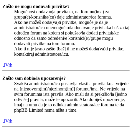
Zašto ne mogu dodavati privitke?
Mogućnost dodavanja privitaka, na forumu(ima) za
grupu(e)/korisnika(cu) daje administrator/ica foruma.
Ako ne možeš doda(va)ti privitke, moguće je da je
administrator/ica onemogućio/la dodavanje privitaka baš za taj
određen forum na kojem si pokušao/la dodati privitak/ke
odnosno da samo određeni/e korisnici(e)/grupe mogu
dodavati privitke na tom forumu.
Ako ti nije jasno zašto [baš] ti ne možeš doda(va)ti privitke,
kontaktiraj administratora/icu.
Vrh
Zašto sam dobio/la upozorenje?
Svaki/a administrator/ica postavlja vlastita pravila koja vrijede
na [njegovom(im)/njezinom(im)] forumu/ima. Ne vrijede na
svim forumima ista pravila. Ako misli da si prekršio/la [jedno
od/više] pravila, može te upozoriti. Ako dobiješ upozorenje,
imaj na umu da je to odluka administratora/ice foruma te da
phpBB Limited nema ništa s time.
Vrh