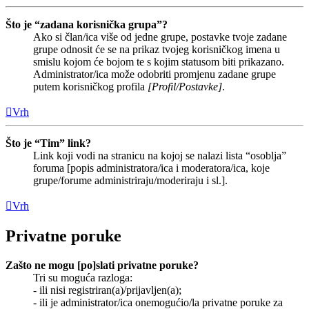
Što je “zadana korisnička grupa”?
Ako si član/ica više od jedne grupe, postavke tvoje zadane
grupe odnosit će se na prikaz tvojeg korisničkog imena u
smislu kojom će bojom te s kojim statusom biti prikazano.
Administrator/ica može odobriti promjenu zadane grupe
putem korisničkog profila
[Profil/Postavke]
.
Vrh
Što je “Tim” link?
Link koji vodi na stranicu na kojoj se nalazi lista “osoblja”
foruma [popis administratora/ica i moderatora/ica, koje
grupe/forume administriraju/moderiraju i sl.].
Vrh
Privatne poruke
Zašto ne mogu [po]slati privatne poruke?
Tri su moguća razloga:
- ili nisi registriran(a)/prijavljen(a);
- ili je administrator/ica onemogućio/la privatne poruke za