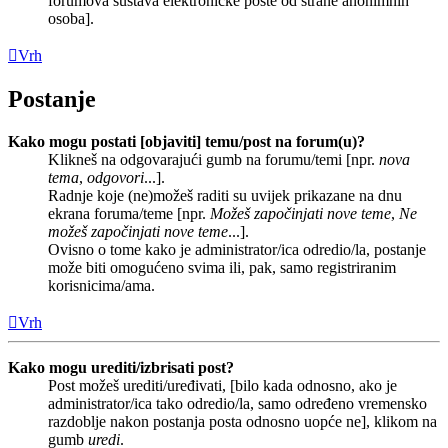
forumova sustava elektroničke pošte od strane anonimnih
osoba].
Vrh
Postanje
Kako mogu postati [objaviti] temu/post na forum(u)?
Klikneš na odgovarajući gumb na forumu/temi [npr.
nova
tema
,
odgovori
...].
Radnje koje (ne)možeš raditi su uvijek prikazane na dnu
ekrana foruma/teme [npr.
Možeš započinjati nove teme
,
Ne
možeš započinjati nove teme
...].
Ovisno o tome kako je administrator/ica odredio/la, postanje
može biti omogućeno svima ili, pak, samo registriranim
korisnicima/ama.
Vrh
Kako mogu urediti/izbrisati post?
Post možeš urediti/uređivati, [bilo kada odnosno, ako je
administrator/ica tako odredio/la, samo određeno vremensko
razdoblje nakon postanja posta odnosno uopće ne], klikom na
gumb
uredi
.