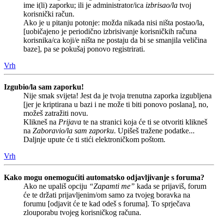
ime i(li) zaporku; ili je administrator/ica
izbrisao/la
tvoj
korisnički račun.
Ako je u pitanju potonje: možda nikada nisi ništa postao/la,
[uobičajeno je periodično izbrisivanje korisničkih računa
korisnika/ca koji/e ništa ne postaju da bi se smanjila veličina
baze], pa se pokušaj ponovo registrirati.
Vrh
Izgubio/la sam zaporku!
Nije smak svijeta! Jest da je tvoja trenutna zaporka izgubljena
[jer je kriptirana u bazi i ne može ti biti ponovo poslana], no,
možeš zatražiti novu.
Klikneš na
Prijava
te na stranici koja će ti se otvoriti klikneš
na
Zaboravio/la sam zaporku
. Upišeš tražene podatke...
Daljnje upute će ti stići elektroničkom poštom.
Vrh
Kako mogu onemogućiti automatsko odjavljivanje s foruma?
Ako ne upališ opciju
“Zapamti me”
kada se prijaviš, forum
će te držati prijavljenim/om samo za tvojeg boravka na
forumu [odjavit će te kad odeš s foruma]. To sprječava
zlouporabu tvojeg korisničkog računa.