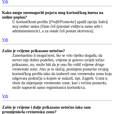
Vrh
Kako mogu onemogućiti pojavu mog korisničkog imena na
online popisu?
U korisničkom profilu [
Profil/Postavke
] upališ opciju
Sakrij
moj online status
[čime ćeš (p)ostati vidljiv/a samo sebi i
administratoru/ici, a za ostale ćeš postati skriven/a].
Vrh
Zašto je vrijeme prikazano netočno?
Zanemarimo li mogućnost, što se vrlo rijetko događa, da
server nije dobro podešen, vrijeme je gotovo uvijek točno
prikazano, no, može biti da je ono što vidiš vrijeme
druge
vremenske zone
. Ako je to slučaj, promijeni postavke svojeg
korisničkog profila tako da izabereš onu vremensku zonu koja
odgovara području u kojem se nalaziš, npr. Zagreb. Uzmi u
obzir da mijenjanje vremenske zone, kao i većinu postavki,
može napraviti samo registrirani/a korisnik/ca.
Vrh
Zašto je vrijeme i dalje prikazano netočno iako sam
promijenio/la vremensku zonu?