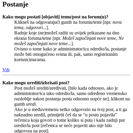
Postanje
Kako mogu postati [objaviti] temu/post na forum(u)?
Klikneš na odgovarajući gumb na forumu/temi [npr.
nova
tema
,
odgovori
...].
Radnje koje (ne)možeš raditi su uvijek prikazane na dnu
ekrana foruma/teme [npr.
Možeš započinjati nove teme
,
Ne
možeš započinjati nove teme
...].
Ovisno o tome kako je administrator/ica odredio/la, postanje
može biti omogućeno svima ili, pak, samo registriranim
korisnicima/ama.
Vrh
Kako mogu urediti/izbrisati post?
Post možeš urediti/uređivati, [bilo kada odnosno, ako je
administrator/ica tako odredio/la, samo određeno vremensko
razdoblje nakon postanja posta odnosno uopće ne], klikom na
gumb
uredi
.
Ako je u međuvremenu netko odgovorio na tvoj post, a ti ga
naknadno urediš, primijetit ćeš da se “u postu pojavila”
rečenica koja govori o tome koliko si puta i kada zadnji put
uredio/la post [rečenica se neće pojaviti ako nije bilo
odgovora na post].