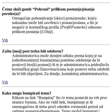
Čemu služi gumb “Pohrani” prilikom postanja/pisanja
poruke(a)?
Omogućuje pohranjivanje [skice] posta/poruke, koji/a
naknadno može biti završen/a i postan/poslana, a što je
moguće iz korisničkog profila
[Profil/Postavke]
odnosno
prilikom postanja [
Učitaj
].
Vrh
Zašto [moj] post treba biti odobren?
Administrator/ica može donijeti odluku prema kojoj je na
[određenom(im)] forumu(ima) potrebno odobrenje da bi
post(ovi) bio(li) postan(i) ili te je administrator/ica pridružio/la
korisničkoj grupi članovima/icama koje postove treba odobriti
da bi bili objavljeni. Za detalje, kontaktiraj administratora/icu.
Vrh
Kako mogu bumpirati temu?
Klikom na link “Bumpiraj” što će temu postaviti na vrh prve
stranice foruma. Ako ne vidiš link, bumpiranje je ili
onemogućeno ili treba proći određen vremenski period od
zadnjeg posta(nja)/bumpiranja. Temu možeš bumpirati i