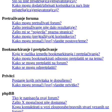
Što su liste prijatelja(ica)/gnjavatora(ica)?
Kako mogu dodati/izbrisati korisnika/cu na/s liste
prijatelja(ica)/gnjavatora(ica)?
Pretraživanje foruma
Kako mogu pretraživati forum?
Zašto pretraživanje nije dalo rezultat(a)e?
Zašto mi se “pojavila” prazna stranica?
Kako mogu (pre)traži(va)ti korisnike/ce?
Kako mogu pronaći [sve] vlastite postove/teme?
Bookmarkiranje i pretplaćivanje
Koja je razlika između bookmarkiranja i pretplaćivanja?
Kako mogu bookmarkirati odnosno pretplatiti se na temu?
Kako se mogu pretplatiti na forum?
Kako se mogu odpretplatiti?
Privitci
Postanje kojih privitaka je dopušteno?
Kako mogu pronaći [sve] vlastite privitke?
phpBB
Tko je napisao/la ovaj forum?
Zašto X mogućnost nije dostupna?
Koga kontaktirati u vezi zlouporabe/pravnih stvari vezanih uz
forum?