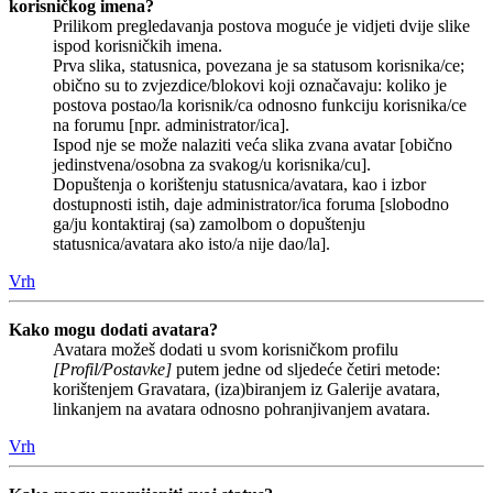
korisničkog imena?
Prilikom pregledavanja postova moguće je vidjeti dvije slike
ispod korisničkih imena.
Prva slika, statusnica, povezana je sa statusom korisnika/ce;
obično su to zvjezdice/blokovi koji označavaju: koliko je
postova postao/la korisnik/ca odnosno funkciju korisnika/ce
na forumu [npr. administrator/ica].
Ispod nje se može nalaziti veća slika zvana avatar [obično
jedinstvena/osobna za svakog/u korisnika/cu].
Dopuštenja o korištenju statusnica/avatara, kao i izbor
dostupnosti istih, daje administrator/ica foruma [slobodno
ga/ju kontaktiraj (sa) zamolbom o dopuštenju
statusnica/avatara ako isto/a nije dao/la].
Vrh
Kako mogu dodati avatara?
Avatara možeš dodati u svom korisničkom profilu
[Profil/Postavke]
putem jedne od sljedeće četiri metode:
korištenjem Gravatara, (iza)biranjem iz Galerije avatara,
linkanjem na avatara odnosno pohranjivanjem avatara.
Vrh