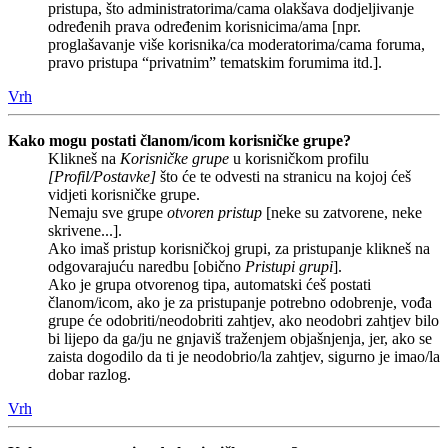
pristupa, što administratorima/cama olakšava dodjeljivanje
određenih prava određenim korisnicima/ama [npr.
proglašavanje više korisnika/ca moderatorima/cama foruma,
pravo pristupa “privatnim” tematskim forumima itd.].
Vrh
Kako mogu postati članom/icom korisničke grupe?
Klikneš na
Korisničke grupe
u korisničkom profilu
[Profil/Postavke]
što će te odvesti na stranicu na kojoj ćeš
vidjeti korisničke grupe.
Nemaju sve grupe
otvoren pristup
[neke su zatvorene, neke
skrivene...].
Ako imaš pristup korisničkoj grupi, za pristupanje klikneš na
odgovarajuću naredbu [obično
Pristupi grupi
].
Ako je grupa otvorenog tipa, automatski ćeš postati
članom/icom, ako je za pristupanje potrebno odobrenje, vođa
grupe će odobriti/neodobriti zahtjev, ako neodobri zahtjev bilo
bi lijepo da ga/ju ne gnjaviš traženjem objašnjenja, jer, ako se
zaista dogodilo da ti je neodobrio/la zahtjev, sigurno je imao/la
dobar razlog.
Vrh