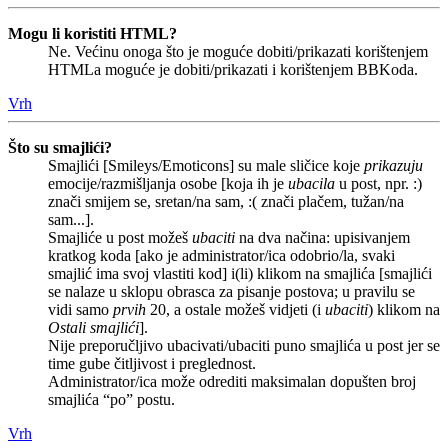
Mogu li koristiti HTML?
Ne. Većinu onoga što je moguće dobiti/prikazati korištenjem
HTMLa moguće je dobiti/prikazati i korištenjem BBKoda.
Vrh
Što su smajlići?
Smajlići [Smileys/Emoticons] su male sličice koje
prikazuju
emocije/razmišljanja osobe [koja ih je
ubacila
u post, npr. :)
znači smijem se, sretan/na sam, :( znači plačem, tužan/na
sam...].
Smajliće u post možeš
ubaciti
na dva načina: upisivanjem
kratkog koda [ako je administrator/ica odobrio/la, svaki
smajlić ima svoj vlastiti kod] i(li) klikom na smajlića [smajlići
se nalaze u sklopu obrasca za pisanje postova; u pravilu se
vidi samo
prvih
20, a ostale možeš vidjeti (i
ubaciti
) klikom na
Ostali smajlići
].
Nije preporučljivo ubacivati/ubaciti puno smajlića u post jer se
time gube čitljivost i preglednost.
Administrator/ica može odrediti maksimalan dopušten broj
smajlića “po” postu.
Vrh