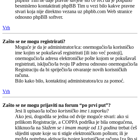
phpBB Tim ne daje pravne savjete što će reći da je potpuno
besmisleno kontaktirati phpBB Tim u vezi bilo kakve pravne
stvari koja nije direktno vezana uz phpbb.com Web stranice
odnosno phpBB softver.
Vrh
Zašto se ne mogu registrirati?
Moguće je da je administrator/ica: onemogućio/la korisničko
ime kojim se pokušavaš registrirati [ili isto već postoji],
onemogućio/la adresu elektroničke pošte kojom se pokušavaš
registrirati, isključio/la tvoju IP adresu odnosno onemogućio/la
Registraciju da bi spriječio/la otvaranje novih korisničkih
računa.
Bilo kako bilo, kontaktiraj administratora/icu za pomoć.
Vrh
Zašto se ne mogu prijaviti na forum “po prvi put”?
Jesi li upisao/la točno
korisničko ime
i
zaporku
?
Ako jesi, dogodila se jedna od dvije moguće stvari: ako si
prilikom Registracije, a COPPA podrška je bila omogućena,
kliknuo/la na
Slažem se i imam manje od 13 godina
trebat ćeš
slijediti upute koje su ti stigle elektroničkom poštom; ili je
možda potrebna aktivacija tvojeg korisničkog računa [za što si