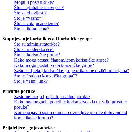
Mogu li postati slike?
Što su globalne obavijesti?
Što su obavijesti?
Što je “važno”?
Što su zaključane teme?
Što su ikone tema?
Stupnjevanje korisnika/ca i korisničke grupe
Što su administratori/ce?
Što su moderatori/ce?
Što su korisničke grupe?
Kako mogu postati članom/icom korisničke grupe?
Kako mogu postati vođa korisničke grupe?
Zašto su [neke] korisničke grupe prikazane različitim bojama?
Što je “zadana korisnička grupa”?
Što je “Tim” link?
Privatne poruke
Zašto ne mogu [po]slati privatne poruke?
Kako onemogućiti pojedine korisnike/ce da mi šalju privatne
poruke?
Kome prijaviti spam odnosno uvredljive poruke dobivene od
korisnika/ce foruma?
Prijatelji/ce i gnjavatori/ce