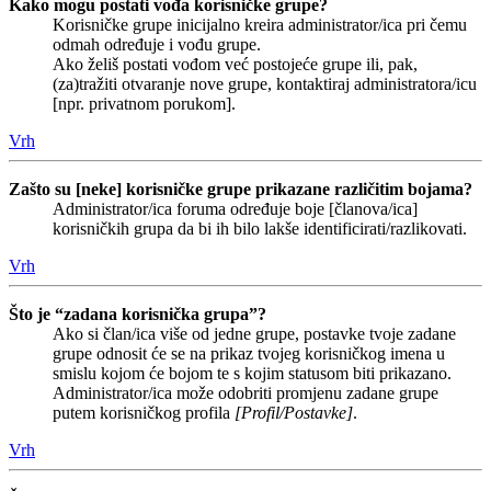
Kako mogu postati vođa korisničke grupe?
Korisničke grupe inicijalno kreira administrator/ica pri čemu
odmah određuje i vođu grupe.
Ako želiš postati vođom već postojeće grupe ili, pak,
(za)tražiti otvaranje nove grupe, kontaktiraj administratora/icu
[npr. privatnom porukom].
Vrh
Zašto su [neke] korisničke grupe prikazane različitim bojama?
Administrator/ica foruma određuje boje [članova/ica]
korisničkih grupa da bi ih bilo lakše identificirati/razlikovati.
Vrh
Što je “zadana korisnička grupa”?
Ako si član/ica više od jedne grupe, postavke tvoje zadane
grupe odnosit će se na prikaz tvojeg korisničkog imena u
smislu kojom će bojom te s kojim statusom biti prikazano.
Administrator/ica može odobriti promjenu zadane grupe
putem korisničkog profila
[Profil/Postavke]
.
Vrh