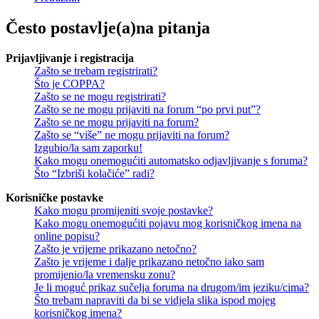
Često postavlje(a)na pitanja
Prijavljivanje i registracija
Zašto se trebam registrirati?
Što je COPPA?
Zašto se ne mogu registrirati?
Zašto se ne mogu prijaviti na forum “po prvi put”?
Zašto se ne mogu prijaviti na forum?
Zašto se “više” ne mogu prijaviti na forum?
Izgubio/la sam zaporku!
Kako mogu onemogućiti automatsko odjavljivanje s foruma?
Što “Izbriši kolačiće” radi?
Korisničke postavke
Kako mogu promijeniti svoje postavke?
Kako mogu onemogućiti pojavu mog korisničkog imena na
online popisu?
Zašto je vrijeme prikazano netočno?
Zašto je vrijeme i dalje prikazano netočno iako sam
promijenio/la vremensku zonu?
Je li moguć prikaz sučelja foruma na drugom/im jeziku/cima?
Što trebam napraviti da bi se vidjela slika ispod mojeg
korisničkog imena?