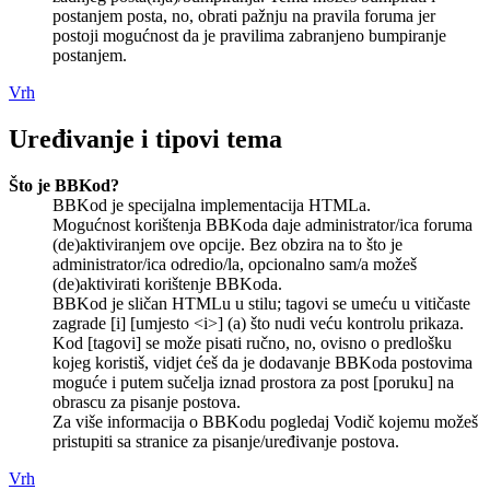
postanjem posta, no, obrati pažnju na pravila foruma jer
postoji mogućnost da je pravilima zabranjeno bumpiranje
postanjem.
Vrh
Uređivanje i tipovi tema
Što je BBKod?
BBKod je specijalna implementacija HTMLa.
Mogućnost korištenja BBKoda daje administrator/ica foruma
(de)aktiviranjem ove opcije. Bez obzira na to što je
administrator/ica odredio/la, opcionalno sam/a možeš
(de)aktivirati korištenje BBKoda.
BBKod je sličan HTMLu u stilu; tagovi se umeću u vitičaste
zagrade [i] [umjesto <i>] (a) što nudi veću kontrolu prikaza.
Kod [tagovi] se može pisati ručno, no, ovisno o predlošku
kojeg koristiš, vidjet ćeš da je dodavanje BBKoda postovima
moguće i putem sučelja iznad prostora za post [poruku] na
obrascu za pisanje postova.
Za više informacija o BBKodu pogledaj Vodič kojemu možeš
pristupiti sa stranice za pisanje/uređivanje postova.
Vrh