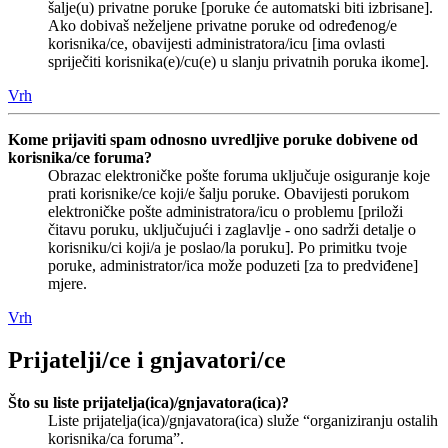
šalje(u) privatne poruke [poruke će automatski biti izbrisane].
Ako dobivaš neželjene privatne poruke od određenog/e
korisnika/ce, obavijesti administratora/icu [ima ovlasti
spriječiti korisnika(e)/cu(e) u slanju privatnih poruka ikome].
Vrh
Kome prijaviti spam odnosno uvredljive poruke dobivene od
korisnika/ce foruma?
Obrazac elektroničke pošte foruma uključuje osiguranje koje
prati korisnike/ce koji/e šalju poruke. Obavijesti porukom
elektroničke pošte administratora/icu o problemu [priloži
čitavu poruku, uključujući i zaglavlje - ono sadrži detalje o
korisniku/ci koji/a je poslao/la poruku]. Po primitku tvoje
poruke, administrator/ica može poduzeti [za to predviđene]
mjere.
Vrh
Prijatelji/ce i gnjavatori/ce
Što su liste prijatelja(ica)/gnjavatora(ica)?
Liste prijatelja(ica)/gnjavatora(ica) služe “organiziranju ostalih
korisnika/ca foruma”.