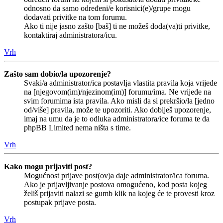
odnosno da samo određeni/e korisnici(e)/grupe mogu
dodavati privitke na tom forumu.
Ako ti nije jasno zašto [baš] ti ne možeš doda(va)ti privitke,
kontaktiraj administratora/icu.
Vrh
Zašto sam dobio/la upozorenje?
Svaki/a administrator/ica postavlja vlastita pravila koja vrijede
na [njegovom(im)/njezinom(im)] forumu/ima. Ne vrijede na
svim forumima ista pravila. Ako misli da si prekršio/la [jedno
od/više] pravila, može te upozoriti. Ako dobiješ upozorenje,
imaj na umu da je to odluka administratora/ice foruma te da
phpBB Limited nema ništa s time.
Vrh
Kako mogu prijaviti post?
Mogućnost prijave post(ov)a daje administrator/ica foruma.
Ako je prijavljivanje postova omogućeno, kod posta kojeg
želiš prijaviti nalazi se gumb klik na kojeg će te provesti kroz
postupak prijave posta.
Vrh