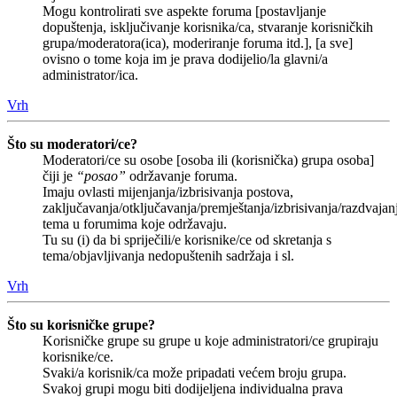
Mogu kontrolirati sve aspekte foruma [postavljanje
dopuštenja, isključivanje korisnika/ca, stvaranje korisničkih
grupa/moderatora(ica), moderiranje foruma itd.], [a sve]
ovisno o tome koja im je prava dodijelio/la glavni/a
administrator/ica.
Vrh
Što su moderatori/ce?
Moderatori/ce su osobe [osoba ili (korisnička) grupa osoba]
čiji je
“posao”
održavanje foruma.
Imaju ovlasti mijenjanja/izbrisivanja postova,
zaključavanja/otključavanja/premještanja/izbrisivanja/razdvajan
tema u forumima koje održavaju.
Tu su (i) da bi spriječili/e korisnike/ce od skretanja s
tema/objavljivanja nedopuštenih sadržaja i sl.
Vrh
Što su korisničke grupe?
Korisničke grupe su grupe u koje administratori/ce grupiraju
korisnike/ce.
Svaki/a korisnik/ca može pripadati većem broju grupa.
Svakoj grupi mogu biti dodijeljena individualna prava