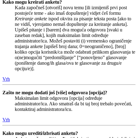
Kako mogu kreirati anketu?
Kada započneš [otvoriš] novu temu [ili izmijeniš prvi post
postojeće teme - ako imaš dopuštenje] vidjet ćeš formu
Kreiranje ankete
ispod okvira za pisanje teksta posta [ako to
ne vidiš, vjerojatno nemaš dopuštenje za kreiranje anketa].
Upišeš pitanje i [barem] dva moguća odgovora [svaki u
zaseban redak], kojih maksimalan limit određuje
administrator/ica. Možeš postaviti (i) vremensko ograničenje
trajanja ankete [upišeš broj dana; 0=neograničeno], [broj]
koliko opcija korisnik/ca može odabrati prilikom glasovanja te
o(ne)mogućiti “predomišljanje” [“ponovljeno” glasovanje
(poništenje danog/ih glasa/ova te glasovanje za drugu/e
opciju/e)].
Vrh
Zašto ne mogu dodati još [više] odgovora [opcija]?
Maksimalan limit odgovora [opcija] određuje
administrator/ica. Ako smatraš da bi taj broj trebalo povećati,
kontaktiraj administratora/icu.
Vrh
Kako mogu urediti/izbrisati anketu?