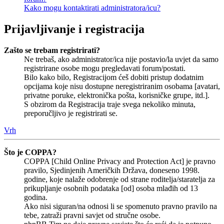
Kako mogu kontaktirati administratora/icu?
Prijavljivanje i registracija
Zašto se trebam registrirati?
Ne trebaš, ako administrator/ica nije postavio/la uvjet da samo
registrirane osobe mogu pregledavati forum/postati.
Bilo kako bilo, Registracijom ćeš dobiti pristup dodatnim
opcijama koje nisu dostupne neregistriranim osobama [avatari,
privatne poruke, elektronička pošta, korisničke grupe, itd.].
S obzirom da Registracija traje svega nekoliko minuta,
preporučljivo je registrirati se.
Vrh
Što je COPPA?
COPPA [Child Online Privacy and Protection Act] je pravno
pravilo, Sjedinjenih Američkih Država, doneseno 1998.
godine, koje nalaže odobrenje od strane roditelja/staratelja za
prikupljanje osobnih podataka [od] osoba mlađih od 13
godina.
Ako nisi siguran/na odnosi li se spomenuto pravno pravilo na
tebe, zatraži pravni savjet od stručne osobe.