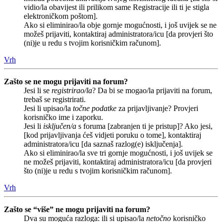
vidio/la obavijest ili prilikom same Registracije ili ti je stigla
elektroničkom poštom].
Ako si eliminirao/la obje gornje mogućnosti, i još uvijek se ne
možeš prijaviti, kontaktiraj administratora/icu [da provjeri što
(ni)je u redu s tvojim korisničkim računom].
Vrh
Zašto se ne mogu prijaviti na forum?
Jesi li se
registrirao/la
? Da bi se mogao/la prijaviti na forum,
trebaš se registrirati.
Jesi li upisao/la
točne podatke
za prijavljivanje? Provjeri
korisničko ime i zaporku.
Jesi li
isključen/a
s foruma [zabranjen ti je pristup]? Ako jesi,
[kod prijavljivanja ćeš vidjeti poruku o tome], kontaktiraj
administratora/icu [da saznaš razlog(e) isključenja].
Ako si eliminirao/la sve tri gornje mogućnosti, i još uvijek se
ne možeš prijaviti, kontaktiraj administratora/icu [da provjeri
što (ni)je u redu s tvojim korisničkim računom].
Vrh
Zašto se “više” ne mogu prijaviti na forum?
Dva su moguća razloga: ili si upisao/la
netočno
korisničko