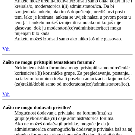
Ankete može urediti/uređivati/izbrisati samo ona/j koja/i ih je i
kreirala/o, moderator/ica i(li) administrator/ica. Da bi
izmijenio/la anketu, ako imaš dopuštenje, urediš prvi post u
temi [ako je kreirana, anketa se uvijek nalazi u prvom postu u
temi]. Ti anketu možeš izmijeniti samo ako nitko još nije
glasovao, dok ju moderatori(ce)/administratori(ce) mogu
mijenjati bilo kada.
Anketu možeš izbrisati samo ako nitko još nije glasovao.
Vrh
Zašto ne mogu pristupiti tematskom forumu?
Nekim tematskim forumima mogu pristupiti samo određeni/e
korisnici/e i(li) korisničke grupe. Za pregledavanje, postanje...
na takvim forumima treba ti posebna autorizacija koju možeš
(za)tražiti/dobiti samo od moderatora(ice)/administratora(ice).
Vrh
Zašto ne mogu dodavati privitke?
Mogućnost dodavanja privitaka, na forumu(ima) za
grupu(e)/korisnika(cu) daje administrator/ica foruma.
Ako ne možeš doda(va)ti privitke, moguće je da je
administrator/ica onemogućio/la dodavanje privitaka baš za taj
određen forum na kojem si pokušao/la dodati privitak/ke