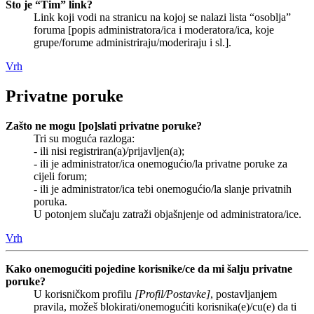
Što je “Tim” link?
Link koji vodi na stranicu na kojoj se nalazi lista “osoblja”
foruma [popis administratora/ica i moderatora/ica, koje
grupe/forume administriraju/moderiraju i sl.].
Vrh
Privatne poruke
Zašto ne mogu [po]slati privatne poruke?
Tri su moguća razloga:
- ili nisi registriran(a)/prijavljen(a);
- ili je administrator/ica onemogućio/la privatne poruke za
cijeli forum;
- ili je administrator/ica tebi onemogućio/la slanje privatnih
poruka.
U potonjem slučaju zatraži objašnjenje od administratora/ice.
Vrh
Kako onemogućiti pojedine korisnike/ce da mi šalju privatne
poruke?
U korisničkom profilu
[Profil/Postavke]
, postavljanjem
pravila, možeš blokirati/onemogućiti korisnika(e)/cu(e) da ti