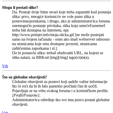
Mogu li postati slike?
Da. Postoje dvije bitne stvari koje treba zapamtiti kod postanja
slika: prvo, mnogi/e korisnici/e ne vole puno slika u
postovima/porukama, i drugo, ako je administrator/ica foruma
onemogućio postanje privitaka, slika koju umećeš/umetneš
treba biti dostupna na Internetu, npr.
http://www.primjer.info/moja-slicka.gif [ne može postojati
samo na tvojem računalu - osim ako imaš webserver odnosno
na stranicama koje nisu dostupne javnosti, stranicama
zaštićenima zaporkama i sl.].
Da bi postao/la sliku: trebaš obuhvatiti URL, na kojem se
slika nalazi, sa BBKod [img][/img] tago(vi)m(a).
Vrh
Što su globalne obavijesti?
Globalne obavijesti su postovi koji sadrže važne informacije
što će reći da bi ih bilo pametno pročitati čim ih uočiš.
Pojavljuju se na vrhu svakog foruma i u korisničkom profilu
[Profil/Postavke]
.
Administrator/ica određuje tko sve ima pravo postati globalne
obavijesti.
Vrh