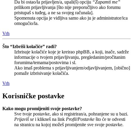
Da bi ostao/la prijavljen/a, upali(š) opciju
“Zapamti me”
prilikom prijavljivanja [što nije preporučljivo ako forumu
pristupaš s tuđeg, a ne sa svojeg računala].
Spomenuta opcija je vidljiva samo ako ju je administrator/ica
omogućio/la.
Vrh
Što “Izbriši kolačiće” radi?
Izbrisuje kolačiće koje je kreirao phpBB, a koji, inače, sadrže
informacije o tvojem prijavljivanju, pregledanim/pročitanim
forumima/temama/postovima i sl.
Ako imaš problema s prijavljivanjem/odjavljivanjem, [obično]
pomaže izbrisivanje kolačića.
Vrh
Korisničke postavke
Kako mogu promijeniti svoje postavke?
Sve tvoje postavke, ako si registriran/a, pohranjene su u bazi.
Prijaviš se
i klikneš na link
Profil/Postavke
što će te odvesti
na stranicu na kojoj možeš promijenite sve svoje postavke.