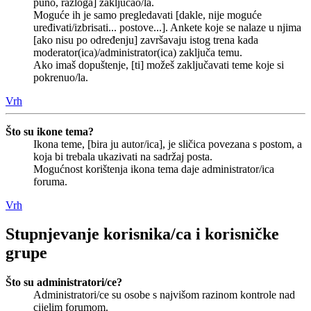
puno, razloga] zaključao/la.
Moguće ih je samo pregledavati [dakle, nije moguće
uređivati/izbrisati... postove...]. Ankete koje se nalaze u njima
[ako nisu po određenju] završavaju istog trena kada
moderator(ica)/administrator(ica) zaključa temu.
Ako imaš dopuštenje, [ti] možeš zaključavati teme koje si
pokrenuo/la.
Vrh
Što su ikone tema?
Ikona teme, [bira ju autor/ica], je sličica povezana s postom, a
koja bi trebala ukazivati na sadržaj posta.
Mogućnost korištenja ikona tema daje administrator/ica
foruma.
Vrh
Stupnjevanje korisnika/ca i korisničke
grupe
Što su administratori/ce?
Administratori/ce su osobe s najvišom razinom kontrole nad
cijelim forumom.