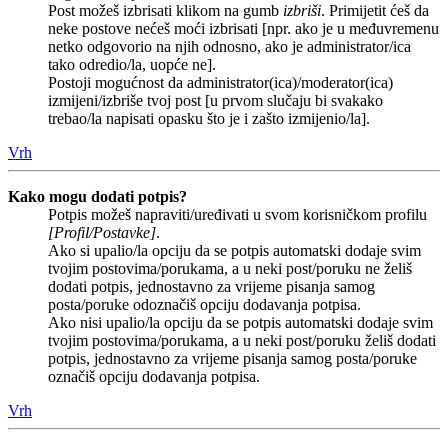
Post možeš izbrisati klikom na gumb
izbriši
. Primijetit ćeš da
neke postove nećeš moći izbrisati [npr. ako je u međuvremenu
netko odgovorio na njih odnosno, ako je administrator/ica
tako odredio/la, uopće ne].
Postoji mogućnost da administrator(ica)/moderator(ica)
izmijeni/izbriše tvoj post [u prvom slučaju bi svakako
trebao/la napisati opasku što je i zašto izmijenio/la].
Vrh
Kako mogu dodati potpis?
Potpis možeš napraviti/uređivati u svom korisničkom profilu
[Profil/Postavke]
.
Ako si upalio/la opciju da se potpis automatski dodaje svim
tvojim postovima/porukama, a u neki post/poruku ne želiš
dodati potpis, jednostavno za vrijeme pisanja samog
posta/poruke odoznačiš opciju dodavanja potpisa.
Ako nisi upalio/la opciju da se potpis automatski dodaje svim
tvojim postovima/porukama, a u neki post/poruku želiš dodati
potpis, jednostavno za vrijeme pisanja samog posta/poruke
označiš opciju dodavanja potpisa.
Vrh