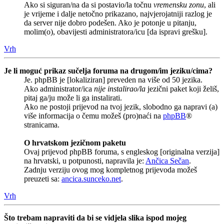
Ako si siguran/na da si postavio/la točnu
vremensku zonu
, ali
je vrijeme i dalje netočno prikazano, najvjerojatniji razlog je
da server nije dobro podešen. Ako je potonje u pitanju,
molim(o), obavijesti administratora/icu [da ispravi grešku].
Vrh
Je li moguć prikaz sučelja foruma na drugom/im jeziku/cima?
Je. phpBB je [lokaliziran] preveden na više od 50 jezika.
Ako administrator/ica
nije instalirao/la
jezični paket koji želiš,
pitaj ga/ju može li ga instalirati.
Ako ne postoji prijevod na tvoj jezik, slobodno ga napravi (a)
više informacija o čemu možeš (pro)naći na
phpBB
®
stranicama.
O hrvatskom jezičnom paketu
Ovaj prijevod phpBB foruma, s engleskog [originalna verzija]
na hrvatski, u potpunosti, napravila je:
Ančica Sečan
.
Zadnju verziju ovog mog kompletnog prijevoda možeš
preuzeti sa:
ancica.sunceko.net
.
Vrh
Što trebam napraviti da bi se vidjela slika ispod mojeg