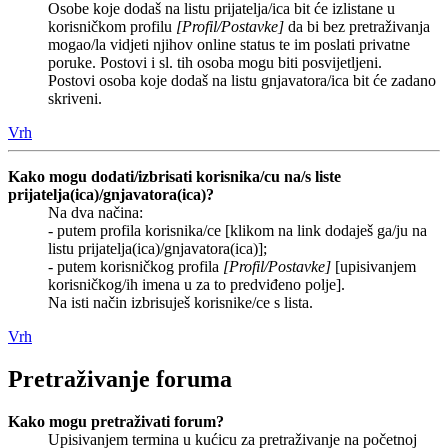
Osobe koje dodaš na listu prijatelja/ica bit će izlistane u
korisničkom profilu
[Profil/Postavke]
da bi bez pretraživanja
mogao/la vidjeti njihov online status te im poslati privatne
poruke. Postovi i sl. tih osoba mogu biti posvijetljeni.
Postovi osoba koje dodaš na listu gnjavatora/ica bit će zadano
skriveni.
Vrh
Kako mogu dodati/izbrisati korisnika/cu na/s liste
prijatelja(ica)/gnjavatora(ica)?
Na dva načina:
- putem profila korisnika/ce [klikom na link dodaješ ga/ju na
listu prijatelja(ica)/gnjavatora(ica)];
- putem korisničkog profila
[Profil/Postavke]
[upisivanjem
korisničkog/ih imena u za to predviđeno polje].
Na isti način izbrisuješ korisnike/ce s lista.
Vrh
Pretraživanje foruma
Kako mogu pretraživati forum?
Upisivanjem termina u kućicu za pretraživanje na početnoj