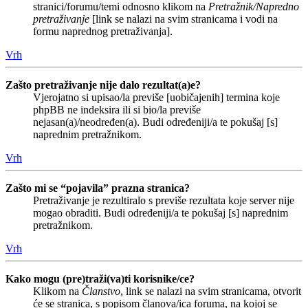
stranici/forumu/temi odnosno klikom na
Pretražnik/Napredno
pretraživanje
[link se nalazi na svim stranicama i vodi na
formu naprednog pretraživanja].
Vrh
Zašto pretraživanje nije dalo rezultat(a)e?
Vjerojatno si upisao/la previše [uobičajenih] termina koje
phpBB ne indeksira ili si bio/la previše
nejasan(a)/neodređen(a). Budi određeniji/a te pokušaj [s]
naprednim pretražnikom.
Vrh
Zašto mi se “pojavila” prazna stranica?
Pretraživanje je rezultiralo s previše rezultata koje server nije
mogao obraditi. Budi određeniji/a te pokušaj [s] naprednim
pretražnikom.
Vrh
Kako mogu (pre)traži(va)ti korisnike/ce?
Klikom na
Članstvo
, link se nalazi na svim stranicama, otvorit
će se stranica, s popisom članova/ica foruma, na kojoj se