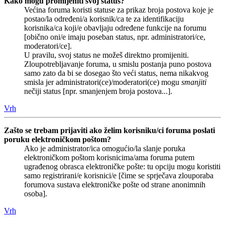
Kako mogu promijeniti svoj status?
Većina foruma koristi statuse za prikaz broja postova koje je
postao/la određeni/a korisnik/ca te za identifikaciju
korisnika/ca koji/e obavljaju određene funkcije na forumu
[obično oni/e imaju poseban status, npr. administratori/ce,
moderatori/ce].
U pravilu, svoj status ne možeš direktno promijeniti.
Zloupotrebljavanje foruma, u smislu postanja puno postova
samo zato da bi se dosegao što veći status, nema nikakvog
smisla jer administratori(ce)/moderatori(ce) mogu
smanjiti
nečiji status [npr. smanjenjem broja postova...].
Vrh
Zašto se trebam prijaviti ako želim korisniku/ci foruma poslati
poruku elektroničkom poštom?
Ako je administrator/ica omogućio/la slanje poruka
elektroničkom poštom korisnicima/ama foruma putem
ugrađenog obrasca elektroničke pošte: tu opciju mogu koristiti
samo registrirani/e korisnici/e [čime se sprječava zlouporaba
forumova sustava elektroničke pošte od strane anonimnih
osoba].
Vrh