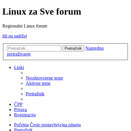
Linux za Sve forum
Regionalni Linux forum
Idi na sadržaj
Napredno
Pretražnik
pretraživanje
Linki
Neodgovorene teme
Aktivne teme
Pretražnik
ČPP
Prijava
Registracija
Početna
Često postavlje(a)na pitanja
Pretražnik