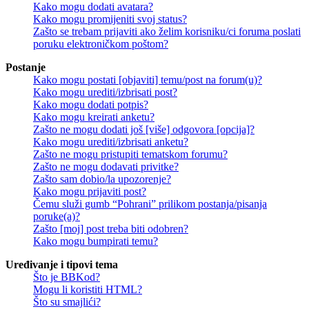
Kako mogu dodati avatara?
Kako mogu promijeniti svoj status?
Zašto se trebam prijaviti ako želim korisniku/ci foruma poslati
poruku elektroničkom poštom?
Postanje
Kako mogu postati [objaviti] temu/post na forum(u)?
Kako mogu urediti/izbrisati post?
Kako mogu dodati potpis?
Kako mogu kreirati anketu?
Zašto ne mogu dodati još [više] odgovora [opcija]?
Kako mogu urediti/izbrisati anketu?
Zašto ne mogu pristupiti tematskom forumu?
Zašto ne mogu dodavati privitke?
Zašto sam dobio/la upozorenje?
Kako mogu prijaviti post?
Čemu služi gumb “Pohrani” prilikom postanja/pisanja
poruke(a)?
Zašto [moj] post treba biti odobren?
Kako mogu bumpirati temu?
Uređivanje i tipovi tema
Što je BBKod?
Mogu li koristiti HTML?
Što su smajlići?