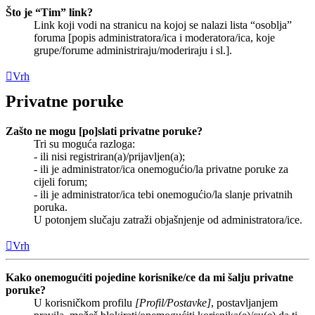
Što je “Tim” link?
Link koji vodi na stranicu na kojoj se nalazi lista “osoblja”
foruma [popis administratora/ica i moderatora/ica, koje
grupe/forume administriraju/moderiraju i sl.].
Vrh
Privatne poruke
Zašto ne mogu [po]slati privatne poruke?
Tri su moguća razloga:
- ili nisi registriran(a)/prijavljen(a);
- ili je administrator/ica onemogućio/la privatne poruke za
cijeli forum;
- ili je administrator/ica tebi onemogućio/la slanje privatnih
poruka.
U potonjem slučaju zatraži objašnjenje od administratora/ice.
Vrh
Kako onemogućiti pojedine korisnike/ce da mi šalju privatne
poruke?
U korisničkom profilu
[Profil/Postavke]
, postavljanjem