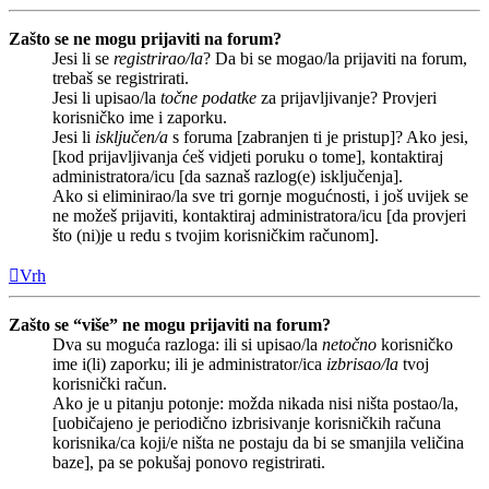
Zašto se ne mogu prijaviti na forum?
Jesi li se
registrirao/la
? Da bi se mogao/la prijaviti na forum,
trebaš se registrirati.
Jesi li upisao/la
točne podatke
za prijavljivanje? Provjeri
korisničko ime i zaporku.
Jesi li
isključen/a
s foruma [zabranjen ti je pristup]? Ako jesi,
[kod prijavljivanja ćeš vidjeti poruku o tome], kontaktiraj
administratora/icu [da saznaš razlog(e) isključenja].
Ako si eliminirao/la sve tri gornje mogućnosti, i još uvijek se
ne možeš prijaviti, kontaktiraj administratora/icu [da provjeri
što (ni)je u redu s tvojim korisničkim računom].
Vrh
Zašto se “više” ne mogu prijaviti na forum?
Dva su moguća razloga: ili si upisao/la
netočno
korisničko
ime i(li) zaporku; ili je administrator/ica
izbrisao/la
tvoj
korisnički račun.
Ako je u pitanju potonje: možda nikada nisi ništa postao/la,
[uobičajeno je periodično izbrisivanje korisničkih računa
korisnika/ca koji/e ništa ne postaju da bi se smanjila veličina
baze], pa se pokušaj ponovo registrirati.