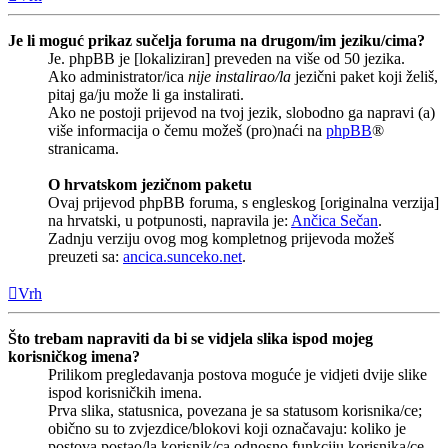
Je li moguć prikaz sučelja foruma na drugom/im jeziku/cima?
Je. phpBB je [lokaliziran] preveden na više od 50 jezika.
Ako administrator/ica
nije instalirao/la
jezični paket koji želiš,
pitaj ga/ju može li ga instalirati.
Ako ne postoji prijevod na tvoj jezik, slobodno ga napravi (a)
više informacija o čemu možeš (pro)naći na
phpBB
®
stranicama.
O hrvatskom jezičnom paketu
Ovaj prijevod phpBB foruma, s engleskog [originalna verzija]
na hrvatski, u potpunosti, napravila je:
Ančica Sečan
.
Zadnju verziju ovog mog kompletnog prijevoda možeš
preuzeti sa:
ancica.sunceko.net
.
Vrh
Što trebam napraviti da bi se vidjela slika ispod mojeg
korisničkog imena?
Prilikom pregledavanja postova moguće je vidjeti dvije slike
ispod korisničkih imena.
Prva slika, statusnica, povezana je sa statusom korisnika/ce;
obično su to zvjezdice/blokovi koji označavaju: koliko je
postova postao/la korisnik/ca odnosno funkciju korisnika/ce