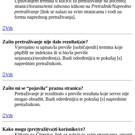
Upisivanjem termina u kućicu za pretraživanje na početnoj
stranici/forumu/temi odnosno klikom na
Pretražnik/Napredno
pretraživanje
[link se nalazi na svim stranicama i vodi na
formu naprednog pretraživanja].
Vrh
Zašto pretraživanje nije dalo rezultat(a)e?
Vjerojatno si upisao/la previše [uobičajenih] termina koje
phpBB ne indeksira ili si bio/la previše
nejasan(a)/neodređen(a). Budi određeniji/a te pokušaj [s]
naprednim pretražnikom.
Vrh
Zašto mi se “pojavila” prazna stranica?
Pretraživanje je rezultiralo s previše rezultata koje server nije
mogao obraditi. Budi određeniji/a te pokušaj [s] naprednim
pretražnikom.
Vrh
Kako mogu (pre)traži(va)ti korisnike/ce?
Klikom na
Članstvo
, link se nalazi na svim stranicama, otvorit