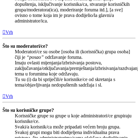
dopuštenja, isključivanje korisnika/ca, stvaranje korisničkih
grupa/moderatora(ica), moderiranje foruma itd.], [a sve]
ovisno o tome koja im je prava dodijelio/la glavni/a
administrator/ica.
Vrh
Što su moderatori/ce?
Moderatori/ce su osobe [osoba ili (korisnička) grupa osoba]
čiji je
“posao”
održavanje foruma.
Imaju ovlasti mijenjanja/izbrisivanja postova,
zaključavanja/otključavanja/premještanja/izbrisivanja/razdvajan
tema u forumima koje održavaju.
Tu su (i) da bi spriječili/e korisnike/ce od skretanja s
tema/objavljivanja nedopuštenih sadržaja i sl.
Vrh
Što su korisničke grupe?
Korisničke grupe su grupe u koje administratori/ce grupiraju
korisnike/ce.
Svaki/a korisnik/ca može pripadati većem broju grupa.
Svakoj grupi mogu biti dodijeljena individualna prava
pristupa, što administratorima/cama olakšava dodjeljivanje