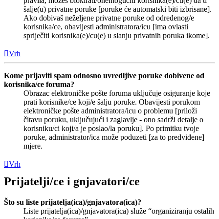
pravila, možeš blokirati/onemogućiti korisnika(e)/cu(e) da ti
šalje(u) privatne poruke [poruke će automatski biti izbrisane].
Ako dobivaš neželjene privatne poruke od određenog/e
korisnika/ce, obavijesti administratora/icu [ima ovlasti
spriječiti korisnika(e)/cu(e) u slanju privatnih poruka ikome].
Vrh
Kome prijaviti spam odnosno uvredljive poruke dobivene od
korisnika/ce foruma?
Obrazac elektroničke pošte foruma uključuje osiguranje koje
prati korisnike/ce koji/e šalju poruke. Obavijesti porukom
elektroničke pošte administratora/icu o problemu [priloži
čitavu poruku, uključujući i zaglavlje - ono sadrži detalje o
korisniku/ci koji/a je poslao/la poruku]. Po primitku tvoje
poruke, administrator/ica može poduzeti [za to predviđene]
mjere.
Vrh
Prijatelji/ce i gnjavatori/ce
Što su liste prijatelja(ica)/gnjavatora(ica)?
Liste prijatelja(ica)/gnjavatora(ica) služe “organiziranju ostalih