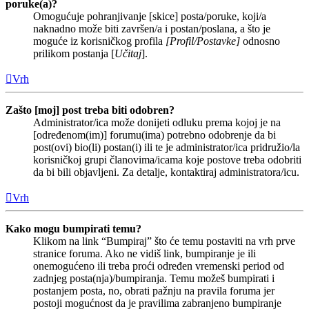
poruke(a)?
Omogućuje pohranjivanje [skice] posta/poruke, koji/a
naknadno može biti završen/a i postan/poslana, a što je
moguće iz korisničkog profila
[Profil/Postavke]
odnosno
prilikom postanja [
Učitaj
].
Vrh
Zašto [moj] post treba biti odobren?
Administrator/ica može donijeti odluku prema kojoj je na
[određenom(im)] forumu(ima) potrebno odobrenje da bi
post(ovi) bio(li) postan(i) ili te je administrator/ica pridružio/la
korisničkoj grupi članovima/icama koje postove treba odobriti
da bi bili objavljeni. Za detalje, kontaktiraj administratora/icu.
Vrh
Kako mogu bumpirati temu?
Klikom na link “Bumpiraj” što će temu postaviti na vrh prve
stranice foruma. Ako ne vidiš link, bumpiranje je ili
onemogućeno ili treba proći određen vremenski period od
zadnjeg posta(nja)/bumpiranja. Temu možeš bumpirati i
postanjem posta, no, obrati pažnju na pravila foruma jer
postoji mogućnost da je pravilima zabranjeno bumpiranje