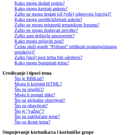
Kako mogu dodati potpis?
Kako mogu kreirati anketu?
Zašto ne mogu dodati još [više] odgovora [opcija]?
Kako mogu urediti/izbrisati anketu?
Zašto ne mogu pristupiti tematskom forumu?
Zašto ne mogu dodavati privitke?
Zašto sam dobio/la upozorenje?
Kako mogu prijaviti post?
Čemu služi gumb “Pohrani” prilikom postanja/pisanja
poruke(a)?
Zašto [moj] post treba biti odobren?
Kako mogu bumpirati temu?
Uređivanje i tipovi tema
Što je BBKod?
Mogu li koristiti HTML?
Što su smajlići?
Mogu li postati slike?
Što su globalne obavijesti?
Što su obavijesti?
Što je “važno”?
Što su zaključane teme?
Što su ikone tema?
Stupnjevanje korisnika/ca i korisničke grupe