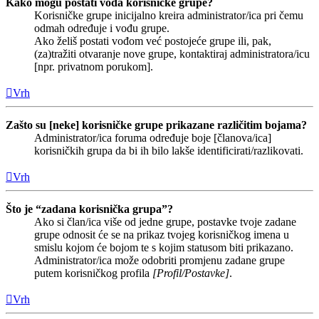
Kako mogu postati vođa korisničke grupe?
Korisničke grupe inicijalno kreira administrator/ica pri čemu
odmah određuje i vođu grupe.
Ako želiš postati vođom već postojeće grupe ili, pak,
(za)tražiti otvaranje nove grupe, kontaktiraj administratora/icu
[npr. privatnom porukom].
Vrh
Zašto su [neke] korisničke grupe prikazane različitim bojama?
Administrator/ica foruma određuje boje [članova/ica]
korisničkih grupa da bi ih bilo lakše identificirati/razlikovati.
Vrh
Što je “zadana korisnička grupa”?
Ako si član/ica više od jedne grupe, postavke tvoje zadane
grupe odnosit će se na prikaz tvojeg korisničkog imena u
smislu kojom će bojom te s kojim statusom biti prikazano.
Administrator/ica može odobriti promjenu zadane grupe
putem korisničkog profila
[Profil/Postavke]
.
Vrh