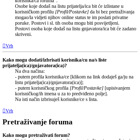
korisnika/ca foruma”.
Osobe koje dodaš na listu prijatelja/ica bit će izlistane u
korisničkom profilu
[Profil/Postavke]
da bi bez pretraživanja
mogao/la vidjeti njihov online status te im poslati privatne
poruke. Postovi i sl. tih osoba mogu biti posvijetljeni.
Postovi osoba koje dodaš na listu gnjavatora/ica bit će zadano
skriveni.
Vrh
Kako mogu dodati/izbrisati korisnika/cu na/s liste
prijatelja(ica)/gnjavatora(ica)?
Na dva načina:
- putem profila korisnika/ce [klikom na link dodaješ ga/ju na
listu prijatelja(ica)/gnjavatora(ica)];
- putem korisničkog profila
[Profil/Postavke]
[upisivanjem
korisničkog/ih imena u za to predviđeno polje].
Na isti način izbrisuješ korisnike/ce s lista.
Vrh
Pretraživanje foruma
Kako mogu pretraživati forum?