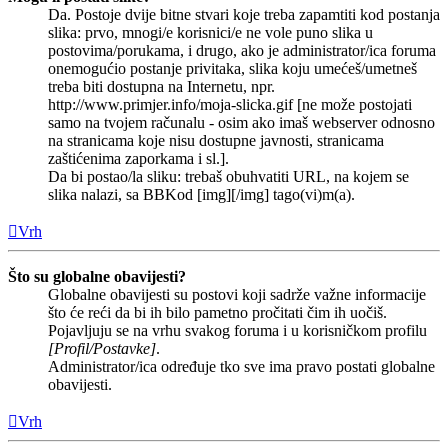
Da. Postoje dvije bitne stvari koje treba zapamtiti kod postanja
slika: prvo, mnogi/e korisnici/e ne vole puno slika u
postovima/porukama, i drugo, ako je administrator/ica foruma
onemogućio postanje privitaka, slika koju umećeš/umetneš
treba biti dostupna na Internetu, npr.
http://www.primjer.info/moja-slicka.gif [ne može postojati
samo na tvojem računalu - osim ako imaš webserver odnosno
na stranicama koje nisu dostupne javnosti, stranicama
zaštićenima zaporkama i sl.].
Da bi postao/la sliku: trebaš obuhvatiti URL, na kojem se
slika nalazi, sa BBKod [img][/img] tago(vi)m(a).
Vrh
Što su globalne obavijesti?
Globalne obavijesti su postovi koji sadrže važne informacije
što će reći da bi ih bilo pametno pročitati čim ih uočiš.
Pojavljuju se na vrhu svakog foruma i u korisničkom profilu
[Profil/Postavke]
.
Administrator/ica određuje tko sve ima pravo postati globalne
obavijesti.
Vrh