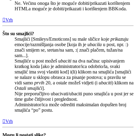
Ne. Većinu onoga što je moguće dobiti/prikazati korištenjem
HTMLa moguće je dobiti/prikazati i korištenjem BBKoda.
Vrh
Što su smajlići?
Smajlići [Smileys/Emoticons] su male sličice koje
prikazuju
emocije/razmišljanja osobe [koja ih je
ubacila
u post, npr. :)
znači smijem se, sretan/na sam, :( znači plačem, tužan/na
sam...].
Smajliće u post možeš
ubaciti
na dva načina: upisivanjem
kratkog koda [ako je administrator/ica odobrio/la, svaki
smajlić ima svoj vlastiti kod] i(li) klikom na smajlića [smajlići
se nalaze u sklopu obrasca za pisanje postova; u pravilu se
vidi samo
prvih
20, a ostale možeš vidjeti (i
ubaciti
) klikom na
Ostali smajlići
].
Nije preporučljivo ubacivati/ubaciti puno smajlića u post jer se
time gube čitljivost i preglednost.
Administrator/ica može odrediti maksimalan dopušten broj
smajlića “po” postu.
Vrh
Mogu li postati slike?