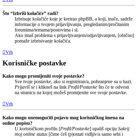
Što “Izbriši kolačiće” radi?
Izbrisuje kolačiće koje je kreirao phpBB, a koji, inače, sadrže
informacije o tvojem prijavljivanju, pregledanim/pročitanim
forumima/temama/postovima i sl.
Ako imaš problema s prijavljivanjem/odjavljivanjem, [obično]
pomaže izbrisivanje kolačića.
Vrh
Korisničke postavke
Kako mogu promijeniti svoje postavke?
Sve tvoje postavke, ako si registriran/a, pohranjene su u bazi.
Prijaviš se
i klikneš na link
Profil/Postavke
što će te odvesti
na stranicu na kojoj možeš promijenite sve svoje postavke.
Vrh
Kako mogu onemogućiti pojavu mog korisničkog imena na
online popisu?
U korisničkom profilu [
Profil/Postavke
] upališ opciju
Sakrij
moj online status
[čime ćeš (p)ostati vidljiv/a samo sebi i