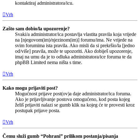
kontaktiraj administratora/icu.
Vrh
Zašto sam dobio/la upozorenje?
Svaki/a administrator/ica postavlja vlastita pravila koja vrijede
na [njegovom(im)/njezinom(im)] forumu/ima. Ne vrijede na
svim forumima ista pravila. Ako misli da si prekršio/la [jedno
od/više] pravila, može te upozoriti. Ako dobiješ upozorenje,
imaj na umu da je to odluka administratora/ice foruma te da
phpBB Limited nema ništa s time.
Vrh
Kako mogu prijaviti post?
Mogućnost prijave post(ov)a daje administrator/ica foruma.
Ako je prijavljivanje postova omogućeno, kod posta kojeg
želiš prijaviti nalazi se gumb klik na kojeg će te provesti kroz
postupak prijave posta.
Vrh
Čemu služi gumb “Pohrani” prilikom postanja/pisanja