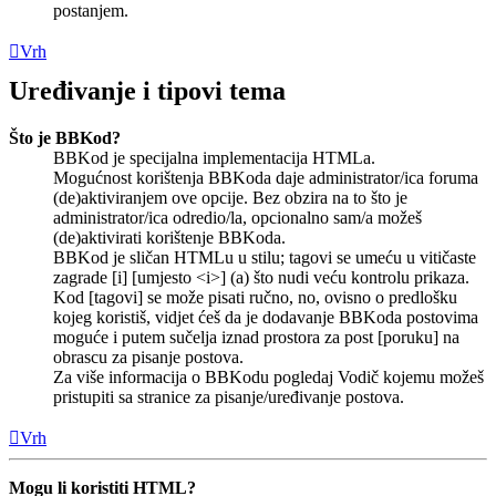
postanjem.
Vrh
Uređivanje i tipovi tema
Što je BBKod?
BBKod je specijalna implementacija HTMLa.
Mogućnost korištenja BBKoda daje administrator/ica foruma
(de)aktiviranjem ove opcije. Bez obzira na to što je
administrator/ica odredio/la, opcionalno sam/a možeš
(de)aktivirati korištenje BBKoda.
BBKod je sličan HTMLu u stilu; tagovi se umeću u vitičaste
zagrade [i] [umjesto <i>] (a) što nudi veću kontrolu prikaza.
Kod [tagovi] se može pisati ručno, no, ovisno o predlošku
kojeg koristiš, vidjet ćeš da je dodavanje BBKoda postovima
moguće i putem sučelja iznad prostora za post [poruku] na
obrascu za pisanje postova.
Za više informacija o BBKodu pogledaj Vodič kojemu možeš
pristupiti sa stranice za pisanje/uređivanje postova.
Vrh
Mogu li koristiti HTML?