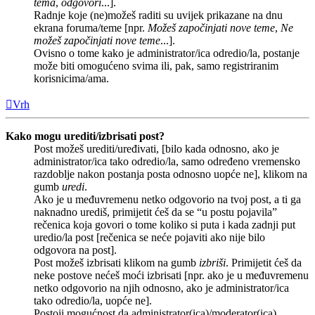
tema
,
odgovori
...].
Radnje koje (ne)možeš raditi su uvijek prikazane na dnu
ekrana foruma/teme [npr.
Možeš započinjati nove teme
,
Ne
možeš započinjati nove teme
...].
Ovisno o tome kako je administrator/ica odredio/la, postanje
može biti omogućeno svima ili, pak, samo registriranim
korisnicima/ama.
Vrh
Kako mogu urediti/izbrisati post?
Post možeš urediti/uređivati, [bilo kada odnosno, ako je
administrator/ica tako odredio/la, samo određeno vremensko
razdoblje nakon postanja posta odnosno uopće ne], klikom na
gumb
uredi
.
Ako je u međuvremenu netko odgovorio na tvoj post, a ti ga
naknadno urediš, primijetit ćeš da se “u postu pojavila”
rečenica koja govori o tome koliko si puta i kada zadnji put
uredio/la post [rečenica se neće pojaviti ako nije bilo
odgovora na post].
Post možeš izbrisati klikom na gumb
izbriši
. Primijetit ćeš da
neke postove nećeš moći izbrisati [npr. ako je u međuvremenu
netko odgovorio na njih odnosno, ako je administrator/ica
tako odredio/la, uopće ne].
Postoji mogućnost da administrator(ica)/moderator(ica)