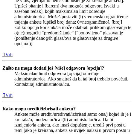
ne vidiš, vjerojatno nemaš dopuštenje za kreiranje anketa].
Upišeš pitanje i [barem] dva moguća odgovora [svaki u
zaseban redak], kojih maksimalan limit određuje
administrator/ica. Možeš postaviti (i) vremensko ograničenje
trajanja ankete [upišeš broj dana; 0=neograničeno], [broj]
koliko opcija korisnik/ca može odabrati prilikom glasovanja te
o(ne)mogućiti “predomišljanje” [“ponovljeno” glasovanje
(poništenje danog/ih glasa/ova te glasovanje za drugu/e
opciju/e)].
Vrh
Zašto ne mogu dodati još [više] odgovora [opcija]?
Maksimalan limit odgovora [opcija] određuje
administrator/ica. Ako smatraš da bi taj broj trebalo povećati,
kontaktiraj administratora/icu.
Vrh
Kako mogu urediti/izbrisati anketu?
Ankete može urediti/uređivati/izbrisati samo ona/j koja/i ih je i
kreirala/o, moderator/ica i(li) administrator/ica. Da bi
izmijenio/la anketu, ako imaš dopuštenje, urediš prvi post u
temi [ako je kreirana, anketa se uvijek nalazi u prvom postu u