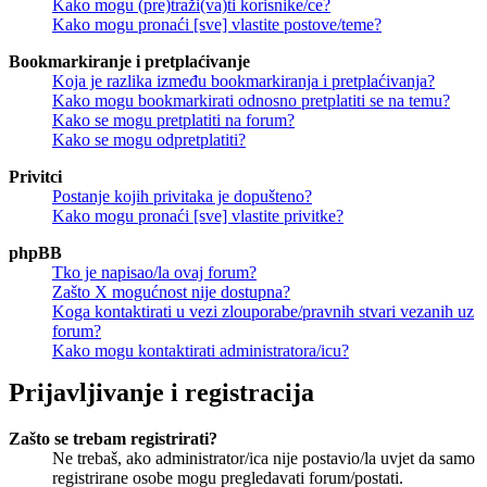
Kako mogu (pre)traži(va)ti korisnike/ce?
Kako mogu pronaći [sve] vlastite postove/teme?
Bookmarkiranje i pretplaćivanje
Koja je razlika između bookmarkiranja i pretplaćivanja?
Kako mogu bookmarkirati odnosno pretplatiti se na temu?
Kako se mogu pretplatiti na forum?
Kako se mogu odpretplatiti?
Privitci
Postanje kojih privitaka je dopušteno?
Kako mogu pronaći [sve] vlastite privitke?
phpBB
Tko je napisao/la ovaj forum?
Zašto X mogućnost nije dostupna?
Koga kontaktirati u vezi zlouporabe/pravnih stvari vezanih uz
forum?
Kako mogu kontaktirati administratora/icu?
Prijavljivanje i registracija
Zašto se trebam registrirati?
Ne trebaš, ako administrator/ica nije postavio/la uvjet da samo
registrirane osobe mogu pregledavati forum/postati.