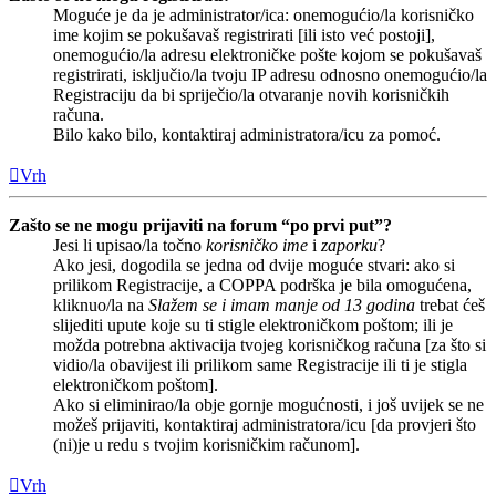
Moguće je da je administrator/ica: onemogućio/la korisničko
ime kojim se pokušavaš registrirati [ili isto već postoji],
onemogućio/la adresu elektroničke pošte kojom se pokušavaš
registrirati, isključio/la tvoju IP adresu odnosno onemogućio/la
Registraciju da bi spriječio/la otvaranje novih korisničkih
računa.
Bilo kako bilo, kontaktiraj administratora/icu za pomoć.
Vrh
Zašto se ne mogu prijaviti na forum “po prvi put”?
Jesi li upisao/la točno
korisničko ime
i
zaporku
?
Ako jesi, dogodila se jedna od dvije moguće stvari: ako si
prilikom Registracije, a COPPA podrška je bila omogućena,
kliknuo/la na
Slažem se i imam manje od 13 godina
trebat ćeš
slijediti upute koje su ti stigle elektroničkom poštom; ili je
možda potrebna aktivacija tvojeg korisničkog računa [za što si
vidio/la obavijest ili prilikom same Registracije ili ti je stigla
elektroničkom poštom].
Ako si eliminirao/la obje gornje mogućnosti, i još uvijek se ne
možeš prijaviti, kontaktiraj administratora/icu [da provjeri što
(ni)je u redu s tvojim korisničkim računom].
Vrh