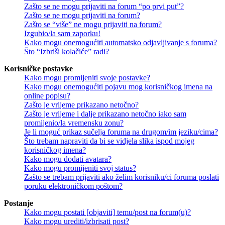
Zašto se ne mogu prijaviti na forum “po prvi put”?
Zašto se ne mogu prijaviti na forum?
Zašto se “više” ne mogu prijaviti na forum?
Izgubio/la sam zaporku!
Kako mogu onemogućiti automatsko odjavljivanje s foruma?
Što “Izbriši kolačiće” radi?
Korisničke postavke
Kako mogu promijeniti svoje postavke?
Kako mogu onemogućiti pojavu mog korisničkog imena na
online popisu?
Zašto je vrijeme prikazano netočno?
Zašto je vrijeme i dalje prikazano netočno iako sam
promijenio/la vremensku zonu?
Je li moguć prikaz sučelja foruma na drugom/im jeziku/cima?
Što trebam napraviti da bi se vidjela slika ispod mojeg
korisničkog imena?
Kako mogu dodati avatara?
Kako mogu promijeniti svoj status?
Zašto se trebam prijaviti ako želim korisniku/ci foruma poslati
poruku elektroničkom poštom?
Postanje
Kako mogu postati [objaviti] temu/post na forum(u)?
Kako mogu urediti/izbrisati post?