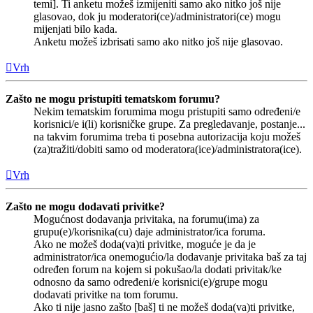
temi]. Ti anketu možeš izmijeniti samo ako nitko još nije
glasovao, dok ju moderatori(ce)/administratori(ce) mogu
mijenjati bilo kada.
Anketu možeš izbrisati samo ako nitko još nije glasovao.
Vrh
Zašto ne mogu pristupiti tematskom forumu?
Nekim tematskim forumima mogu pristupiti samo određeni/e
korisnici/e i(li) korisničke grupe. Za pregledavanje, postanje...
na takvim forumima treba ti posebna autorizacija koju možeš
(za)tražiti/dobiti samo od moderatora(ice)/administratora(ice).
Vrh
Zašto ne mogu dodavati privitke?
Mogućnost dodavanja privitaka, na forumu(ima) za
grupu(e)/korisnika(cu) daje administrator/ica foruma.
Ako ne možeš doda(va)ti privitke, moguće je da je
administrator/ica onemogućio/la dodavanje privitaka baš za taj
određen forum na kojem si pokušao/la dodati privitak/ke
odnosno da samo određeni/e korisnici(e)/grupe mogu
dodavati privitke na tom forumu.
Ako ti nije jasno zašto [baš] ti ne možeš doda(va)ti privitke,