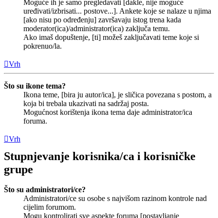
Moguće ih je samo pregledavati [dakle, nije moguće
uređivati/izbrisati... postove...]. Ankete koje se nalaze u njima
[ako nisu po određenju] završavaju istog trena kada
moderator(ica)/administrator(ica) zaključa temu.
Ako imaš dopuštenje, [ti] možeš zaključavati teme koje si
pokrenuo/la.
Vrh
Što su ikone tema?
Ikona teme, [bira ju autor/ica], je sličica povezana s postom, a
koja bi trebala ukazivati na sadržaj posta.
Mogućnost korištenja ikona tema daje administrator/ica
foruma.
Vrh
Stupnjevanje korisnika/ca i korisničke
grupe
Što su administratori/ce?
Administratori/ce su osobe s najvišom razinom kontrole nad
cijelim forumom.
Mogu kontrolirati sve aspekte foruma [postavljanje