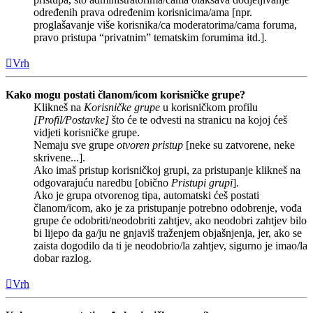
određenih prava određenim korisnicima/ama [npr.
proglašavanje više korisnika/ca moderatorima/cama foruma,
pravo pristupa “privatnim” tematskim forumima itd.].
Vrh
Kako mogu postati članom/icom korisničke grupe?
Klikneš na
Korisničke grupe
u korisničkom profilu
[Profil/Postavke]
što će te odvesti na stranicu na kojoj ćeš
vidjeti korisničke grupe.
Nemaju sve grupe
otvoren pristup
[neke su zatvorene, neke
skrivene...].
Ako imaš pristup korisničkoj grupi, za pristupanje klikneš na
odgovarajuću naredbu [obično
Pristupi grupi
].
Ako je grupa otvorenog tipa, automatski ćeš postati
članom/icom, ako je za pristupanje potrebno odobrenje, vođa
grupe će odobriti/neodobriti zahtjev, ako neodobri zahtjev bilo
bi lijepo da ga/ju ne gnjaviš traženjem objašnjenja, jer, ako se
zaista dogodilo da ti je neodobrio/la zahtjev, sigurno je imao/la
dobar razlog.
Vrh