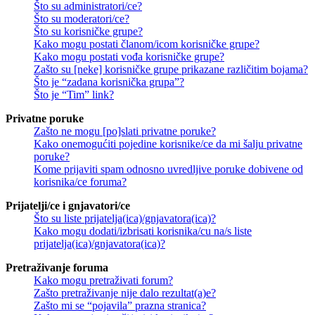
Što su administratori/ce?
Što su moderatori/ce?
Što su korisničke grupe?
Kako mogu postati članom/icom korisničke grupe?
Kako mogu postati vođa korisničke grupe?
Zašto su [neke] korisničke grupe prikazane različitim bojama?
Što je “zadana korisnička grupa”?
Što je “Tim” link?
Privatne poruke
Zašto ne mogu [po]slati privatne poruke?
Kako onemogućiti pojedine korisnike/ce da mi šalju privatne
poruke?
Kome prijaviti spam odnosno uvredljive poruke dobivene od
korisnika/ce foruma?
Prijatelji/ce i gnjavatori/ce
Što su liste prijatelja(ica)/gnjavatora(ica)?
Kako mogu dodati/izbrisati korisnika/cu na/s liste
prijatelja(ica)/gnjavatora(ica)?
Pretraživanje foruma
Kako mogu pretraživati forum?
Zašto pretraživanje nije dalo rezultat(a)e?
Zašto mi se “pojavila” prazna stranica?