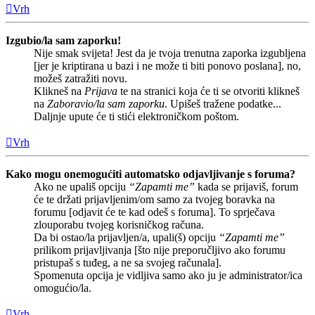
Vrh
Izgubio/la sam zaporku!
Nije smak svijeta! Jest da je tvoja trenutna zaporka izgubljena
[jer je kriptirana u bazi i ne može ti biti ponovo poslana], no,
možeš zatražiti novu.
Klikneš na
Prijava
te na stranici koja će ti se otvoriti klikneš
na
Zaboravio/la sam zaporku
. Upišeš tražene podatke...
Daljnje upute će ti stići elektroničkom poštom.
Vrh
Kako mogu onemogućiti automatsko odjavljivanje s foruma?
Ako ne upališ opciju
“Zapamti me”
kada se prijaviš, forum
će te držati prijavljenim/om samo za tvojeg boravka na
forumu [odjavit će te kad odeš s foruma]. To sprječava
zlouporabu tvojeg korisničkog računa.
Da bi ostao/la prijavljen/a, upali(š) opciju
“Zapamti me”
prilikom prijavljivanja [što nije preporučljivo ako forumu
pristupaš s tuđeg, a ne sa svojeg računala].
Spomenuta opcija je vidljiva samo ako ju je administrator/ica
omogućio/la.
Vrh