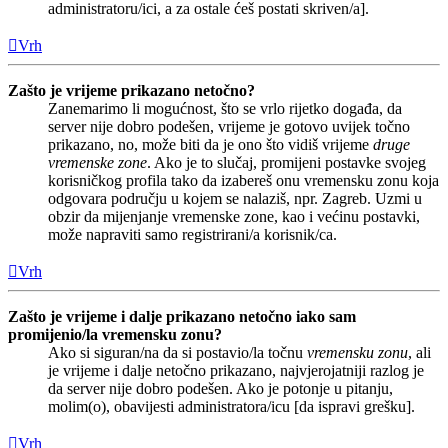
administratoru/ici, a za ostale ćeš postati skriven/a].
Vrh
Zašto je vrijeme prikazano netočno?
Zanemarimo li mogućnost, što se vrlo rijetko događa, da
server nije dobro podešen, vrijeme je gotovo uvijek točno
prikazano, no, može biti da je ono što vidiš vrijeme
druge
vremenske zone
. Ako je to slučaj, promijeni postavke svojeg
korisničkog profila tako da izabereš onu vremensku zonu koja
odgovara području u kojem se nalaziš, npr. Zagreb. Uzmi u
obzir da mijenjanje vremenske zone, kao i većinu postavki,
može napraviti samo registrirani/a korisnik/ca.
Vrh
Zašto je vrijeme i dalje prikazano netočno iako sam
promijenio/la vremensku zonu?
Ako si siguran/na da si postavio/la točnu
vremensku zonu
, ali
je vrijeme i dalje netočno prikazano, najvjerojatniji razlog je
da server nije dobro podešen. Ako je potonje u pitanju,
molim(o), obavijesti administratora/icu [da ispravi grešku].
Vrh