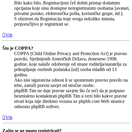
Bilo kako bilo, Registracijom ćeš dobiti pristup dodatnim
opcijama koje nisu dostupne neregistriranim osobama [avatari,
privatne poruke, elektronička pošta, korisničke grupe, itd.].
S obzirom da Registracija traje svega nekoliko minuta,
preporučljivo je registrirati se.
Vrh
Što je COPPA?
COPPA [Child Online Privacy and Protection Act] je pravno
pravilo, Sjedinjenih Američkih Država, doneseno 1998.
godine, koje nalaže odobrenje od strane roditelja/staratelja za
prikupljanje osobnih podataka [od] osoba mlađih od 13
godina.
Ako nisi siguran/na odnosi li se spomenuto pravno pravilo na
tebe, zatraži pravni savjet od stručne osobe.
phpBB Tim ne daje pravne savjete što će reći da je potpuno
besmisleno kontaktirati phpBB Tim u vezi bilo kakve pravne
stvari koja nije direktno vezana uz phpbb.com Web stranice
odnosno phpBB softver.
Vrh
Zašto se ne mogu registrirati?