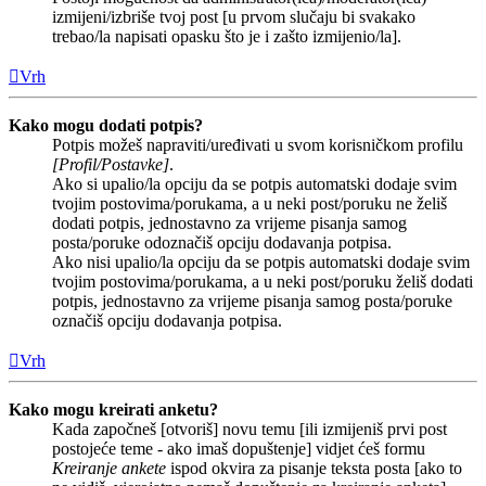
izmijeni/izbriše tvoj post [u prvom slučaju bi svakako
trebao/la napisati opasku što je i zašto izmijenio/la].
Vrh
Kako mogu dodati potpis?
Potpis možeš napraviti/uređivati u svom korisničkom profilu
[Profil/Postavke]
.
Ako si upalio/la opciju da se potpis automatski dodaje svim
tvojim postovima/porukama, a u neki post/poruku ne želiš
dodati potpis, jednostavno za vrijeme pisanja samog
posta/poruke odoznačiš opciju dodavanja potpisa.
Ako nisi upalio/la opciju da se potpis automatski dodaje svim
tvojim postovima/porukama, a u neki post/poruku želiš dodati
potpis, jednostavno za vrijeme pisanja samog posta/poruke
označiš opciju dodavanja potpisa.
Vrh
Kako mogu kreirati anketu?
Kada započneš [otvoriš] novu temu [ili izmijeniš prvi post
postojeće teme - ako imaš dopuštenje] vidjet ćeš formu
Kreiranje ankete
ispod okvira za pisanje teksta posta [ako to