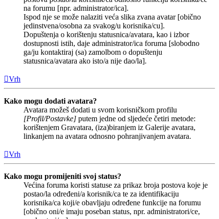
na forumu [npr. administrator/ica].
Ispod nje se može nalaziti veća slika zvana avatar [obično
jedinstvena/osobna za svakog/u korisnika/cu].
Dopuštenja o korištenju statusnica/avatara, kao i izbor
dostupnosti istih, daje administrator/ica foruma [slobodno
ga/ju kontaktiraj (sa) zamolbom o dopuštenju
statusnica/avatara ako isto/a nije dao/la].
Vrh
Kako mogu dodati avatara?
Avatara možeš dodati u svom korisničkom profilu
[Profil/Postavke]
putem jedne od sljedeće četiri metode:
korištenjem Gravatara, (iza)biranjem iz Galerije avatara,
linkanjem na avatara odnosno pohranjivanjem avatara.
Vrh
Kako mogu promijeniti svoj status?
Većina foruma koristi statuse za prikaz broja postova koje je
postao/la određeni/a korisnik/ca te za identifikaciju
korisnika/ca koji/e obavljaju određene funkcije na forumu
[obično oni/e imaju poseban status, npr. administratori/ce,