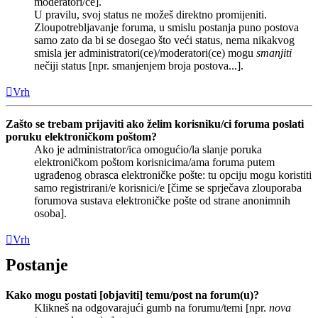
moderatori/ce].
U pravilu, svoj status ne možeš direktno promijeniti.
Zloupotrebljavanje foruma, u smislu postanja puno postova
samo zato da bi se dosegao što veći status, nema nikakvog
smisla jer administratori(ce)/moderatori(ce) mogu
smanjiti
nečiji status [npr. smanjenjem broja postova...].
Vrh
Zašto se trebam prijaviti ako želim korisniku/ci foruma poslati
poruku elektroničkom poštom?
Ako je administrator/ica omogućio/la slanje poruka
elektroničkom poštom korisnicima/ama foruma putem
ugrađenog obrasca elektroničke pošte: tu opciju mogu koristiti
samo registrirani/e korisnici/e [čime se sprječava zlouporaba
forumova sustava elektroničke pošte od strane anonimnih
osoba].
Vrh
Postanje
Kako mogu postati [objaviti] temu/post na forum(u)?
Klikneš na odgovarajući gumb na forumu/temi [npr.
nova