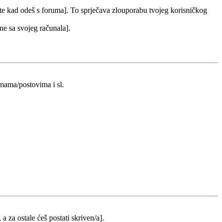
 te kad odeš s foruma]. To sprječava zlouporabu tvojeg korisničkog
 ne sa svojeg računala].
emama/postovima i sl.
 a za ostale ćeš postati skriven/a].