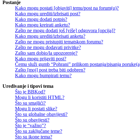
Postanje
Kako mogu postati [objaviti] temu/post na forum(u)?
Kako mogu urediti/izbrisati post?
Kako mogu dodati potpis?
Kako mogu kreirati anketu?
Zašto ne mogu dodati još [više] odgovora [opcija]?
Kako mogu urediti/izbrisati anketu?
Zašto ne mogu pristupiti tematskom forumu?
Zašto ne mogu dodavati privitke?
Zašto sam dobio/la upozorenje?
Kako mogu prijaviti post?
Čemu služi gumb “Pohrani” prilikom postanja/pisanja poruke(a
Zašto [moj] post treba biti odobren?
Kako mogu bumpirati temu?
Uređivanje i tipovi tema
Što je BBKod?
Mogu li koristiti HTML?
Što su smajlići?
Mogu li postati slike?
Što su globalne obavijesti?
Što su obavijesti?
Što je “važno”?
Što su zaključane teme?
Što su ikone tema?