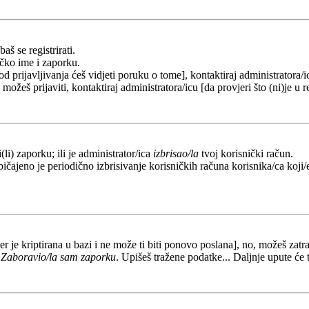
aš se registrirati.
ičko ime i zaporku.
od prijavljivanja ćeš vidjeti poruku o tome], kontaktiraj administratora/i
e možeš prijaviti, kontaktiraj administratora/icu [da provjeri što (ni)je 
li) zaporku; ili je administrator/ica
izbrisao/la
tvoj korisnički račun.
ičajeno je periodično izbrisivanje korisničkih računa korisnika/ca koji/e
er je kriptirana u bazi i ne može ti biti ponovo poslana], no, možeš zatra
a
Zaboravio/la sam zaporku
. Upišeš tražene podatke... Daljnje upute će 