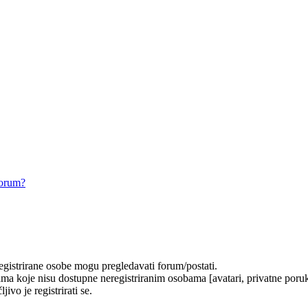
forum?
registrirane osobe mogu pregledavati forum/postati.
ma koje nisu dostupne neregistriranim osobama [avatari, privatne poruke
ivo je registrirati se.