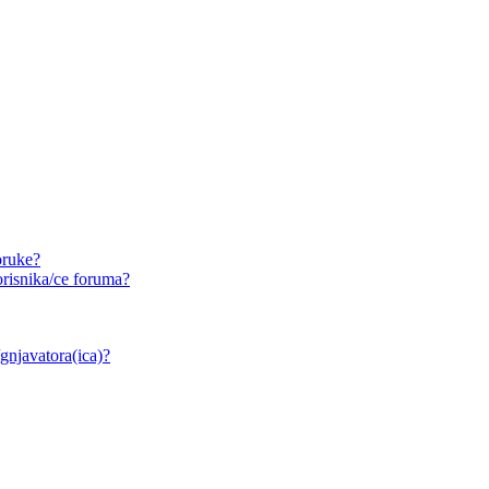
oruke?
risnika/ce foruma?
/gnjavatora(ica)?