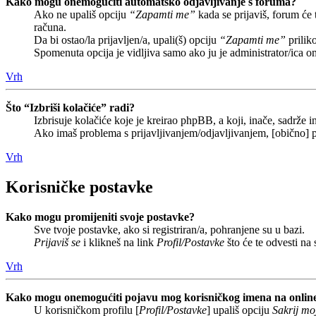
Kako mogu onemogućiti automatsko odjavljivanje s foruma?
Ako ne upališ opciju
“Zapamti me”
kada se prijaviš, forum će
računa.
Da bi ostao/la prijavljen/a, upali(š) opciju
“Zapamti me”
prilik
Spomenuta opcija je vidljiva samo ako ju je administrator/ica o
Vrh
Što “Izbriši kolačiće” radi?
Izbrisuje kolačiće koje je kreirao phpBB, a koji, inače, sadrže
Ako imaš problema s prijavljivanjem/odjavljivanjem, [obično] p
Vrh
Korisničke postavke
Kako mogu promijeniti svoje postavke?
Sve tvoje postavke, ako si registriran/a, pohranjene su u bazi.
Prijaviš se
i klikneš na link
Profil/Postavke
što će te odvesti na
Vrh
Kako mogu onemogućiti pojavu mog korisničkog imena na onlin
U korisničkom profilu [
Profil/Postavke
] upališ opciju
Sakrij moj