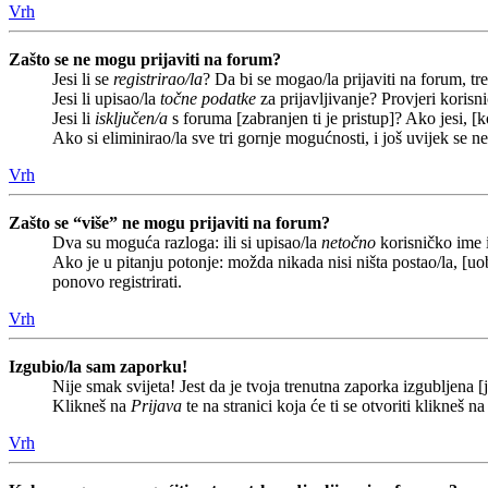
Vrh
Zašto se ne mogu prijaviti na forum?
Jesi li se
registrirao/la
? Da bi se mogao/la prijaviti na forum, treb
Jesi li upisao/la
točne podatke
za prijavljivanje? Provjeri korisn
Jesi li
isključen/a
s foruma [zabranjen ti je pristup]? Ako jesi, [k
Ako si eliminirao/la sve tri gornje mogućnosti, i još uvijek se n
Vrh
Zašto se “više” ne mogu prijaviti na forum?
Dva su moguća razloga: ili si upisao/la
netočno
korisničko ime i(
Ako je u pitanju potonje: možda nikada nisi ništa postao/la, [uob
ponovo registrirati.
Vrh
Izgubio/la sam zaporku!
Nije smak svijeta! Jest da je tvoja trenutna zaporka izgubljena [j
Klikneš na
Prijava
te na stranici koja će ti se otvoriti klikneš n
Vrh