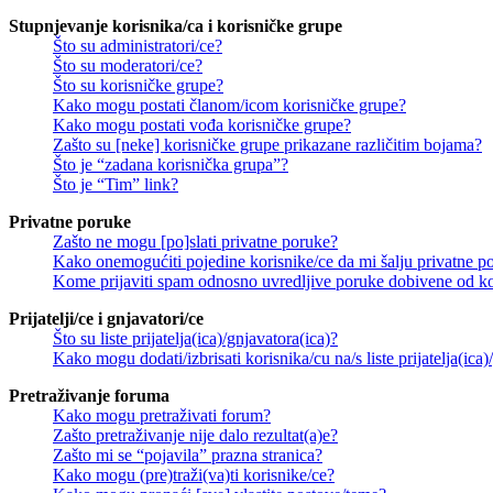
Stupnjevanje korisnika/ca i korisničke grupe
Što su administratori/ce?
Što su moderatori/ce?
Što su korisničke grupe?
Kako mogu postati članom/icom korisničke grupe?
Kako mogu postati vođa korisničke grupe?
Zašto su [neke] korisničke grupe prikazane različitim bojama?
Što je “zadana korisnička grupa”?
Što je “Tim” link?
Privatne poruke
Zašto ne mogu [po]slati privatne poruke?
Kako onemogućiti pojedine korisnike/ce da mi šalju privatne p
Kome prijaviti spam odnosno uvredljive poruke dobivene od ko
Prijatelji/ce i gnjavatori/ce
Što su liste prijatelja(ica)/gnjavatora(ica)?
Kako mogu dodati/izbrisati korisnika/cu na/s liste prijatelja(ica)
Pretraživanje foruma
Kako mogu pretraživati forum?
Zašto pretraživanje nije dalo rezultat(a)e?
Zašto mi se “pojavila” prazna stranica?
Kako mogu (pre)traži(va)ti korisnike/ce?