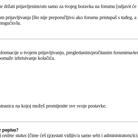
 te držati prijavljenim/om samo za tvojeg boravka na forumu [odjavit će
om prijavljivanja [što nije preporučljivo ako forumu pristupaš s tuđeg, a
mogućio/la.
 informacije o tvojem prijavljivanju, pregledanim/pročitanim forumima/t
omaže izbrisivanje kolačića.
 stranicu na kojoj možeš promijenite sve svoje postavke.
e popisu?
 online status
[čime ćeš (p)ostati vidljiv/a samo sebi i administratoru/ici,