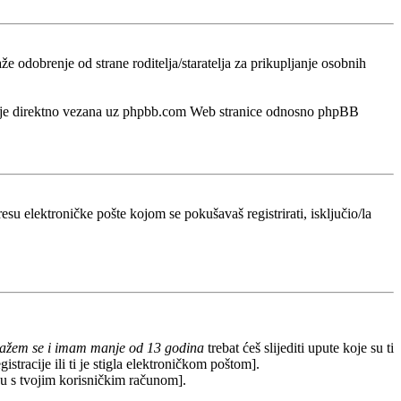
odobrenje od strane roditelja/staratelja za prikupljanje osobnih
a nije direktno vezana uz phpbb.com Web stranice odnosno phpBB
esu elektroničke pošte kojom se pokušavaš registrirati, isključio/la
lažem se i imam manje od 13 godina
trebat ćeš slijediti upute koje su ti
stracije ili ti je stigla elektroničkom poštom].
redu s tvojim korisničkim računom].