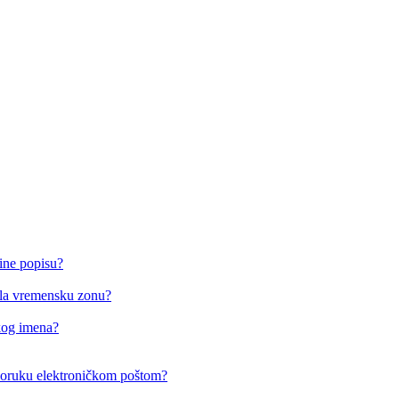
ine popisu?
o/la vremensku zonu?
čkog imena?
i poruku elektroničkom poštom?