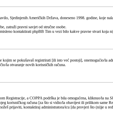
ilo, Sjedinjenih Američkih Država, doneseno 1998. godine, koje nalaže 
be, zatraži pravni savjet od stručne osobe.
esmisleno kontaktirati phpBB Tim u vezi bilo kakve pravne stvari koj
kojim se pokušavaš registrirati [ili isto već postoji], onemogućio/la adr
čio/la otvaranje novih korisničkih računa.
likom Registracije, a COPPA podrška je bila omogućena, kliknuo/la na
S
eg korisničkog računa [za što si vidio/la obavijest ili prilikom same Regi
ožeš prijaviti, kontaktiraj administratora/icu [da provjeri što (ni)je u 