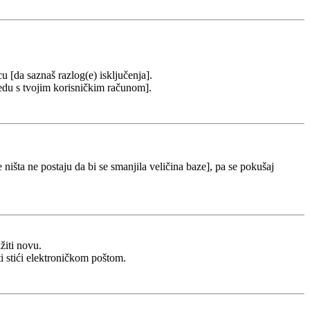
cu [da saznaš razlog(e) isključenja].
u redu s tvojim korisničkim računom].
 ništa ne postaju da bi se smanjila veličina baze], pa se pokušaj
žiti novu.
ti stići elektroničkom poštom.