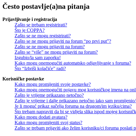
Često postavlje(a)na pitanja
Prijavljivanje i registracija
Zašto se trebam registrirati?
Što je COPPA?
Zašto se ne mogu registrirati?
Zašto se ne mogu prijaviti na forum “po prvi put”?
Zašto se ne mogu prijaviti na forum?
Zašto se “više” ne mogu prijaviti na forum?
Izgubio/la sam zaporku!
Kako mogu onemogućiti automatsko odjavljivanje s foruma?
Što “Izbriši kolačiće” radi?
Korisničke postavke
Kako mogu promijeniti svoje postavke?
Kako mogu onemogućiti pojavu mog korisničkog imena na onl
Zašto je vrijeme prikazano netočno?
Zašto je vrijeme i dalje prikazano netočno iako sam promijeni
Je li moguć prikaz sučelja foruma na drugom/im jeziku/cima?
Što trebam napraviti da bi se vidjela slika ispod mojeg korisni
Kako mogu dodati avatara?
Kako mogu promijeniti svoj status?
Zašto se trebam prijaviti ako želim korisniku/ci foruma poslat