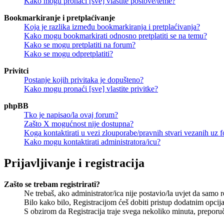
Kako mogu pronaći [sve] vlastite postove/teme?
Bookmarkiranje i pretplaćivanje
Koja je razlika između bookmarkiranja i pretplaćivanja?
Kako mogu bookmarkirati odnosno pretplatiti se na temu?
Kako se mogu pretplatiti na forum?
Kako se mogu odpretplatiti?
Privitci
Postanje kojih privitaka je dopušteno?
Kako mogu pronaći [sve] vlastite privitke?
phpBB
Tko je napisao/la ovaj forum?
Zašto X mogućnost nije dostupna?
Koga kontaktirati u vezi zlouporabe/pravnih stvari vezanih uz 
Kako mogu kontaktirati administratora/icu?
Prijavljivanje i registracija
Zašto se trebam registrirati?
Ne trebaš, ako administrator/ica nije postavio/la uvjet da samo 
Bilo kako bilo, Registracijom ćeš dobiti pristup dodatnim opcija
S obzirom da Registracija traje svega nekoliko minuta, preporučlj