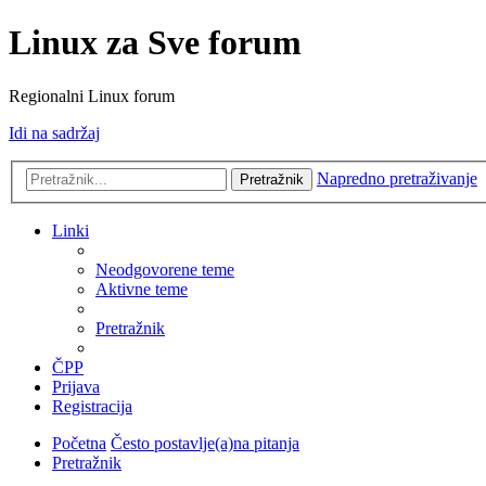
Linux za Sve forum
Regionalni Linux forum
Idi na sadržaj
Napredno pretraživanje
Pretražnik
Linki
Neodgovorene teme
Aktivne teme
Pretražnik
ČPP
Prijava
Registracija
Početna
Često postavlje(a)na pitanja
Pretražnik