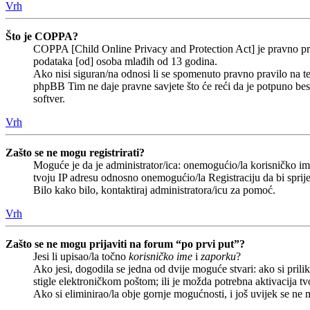
Vrh
Što je COPPA?
COPPA [Child Online Privacy and Protection Act] je pravno prav
podataka [od] osoba mlađih od 13 godina.
Ako nisi siguran/na odnosi li se spomenuto pravno pravilo na te
phpBB Tim ne daje pravne savjete što će reći da je potpuno b
softver.
Vrh
Zašto se ne mogu registrirati?
Moguće je da je administrator/ica: onemogućio/la korisničko ime 
tvoju IP adresu odnosno onemogućio/la Registraciju da bi sprije
Bilo kako bilo, kontaktiraj administratora/icu za pomoć.
Vrh
Zašto se ne mogu prijaviti na forum “po prvi put”?
Jesi li upisao/la točno
korisničko ime
i
zaporku
?
Ako jesi, dogodila se jedna od dvije moguće stvari: ako si pri
stigle elektroničkom poštom; ili je možda potrebna aktivacija tvoj
Ako si eliminirao/la obje gornje mogućnosti, i još uvijek se ne m