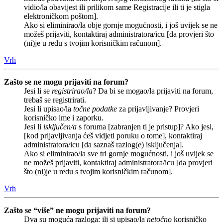
vidio/la obavijest ili prilikom same Registracije ili ti je stigla
elektroničkom poštom].
Ako si eliminirao/la obje gornje mogućnosti, i još uvijek se ne
možeš prijaviti, kontaktiraj administratora/icu [da provjeri što
(ni)je u redu s tvojim korisničkim računom].
Vrh
Zašto se ne mogu prijaviti na forum?
Jesi li se
registrirao/la
? Da bi se mogao/la prijaviti na forum,
trebaš se registrirati.
Jesi li upisao/la
točne podatke
za prijavljivanje? Provjeri
korisničko ime i zaporku.
Jesi li
isključen/a
s foruma [zabranjen ti je pristup]? Ako jesi,
[kod prijavljivanja ćeš vidjeti poruku o tome], kontaktiraj
administratora/icu [da saznaš razlog(e) isključenja].
Ako si eliminirao/la sve tri gornje mogućnosti, i još uvijek se
ne možeš prijaviti, kontaktiraj administratora/icu [da provjeri
što (ni)je u redu s tvojim korisničkim računom].
Vrh
Zašto se “više” ne mogu prijaviti na forum?
Dva su moguća razloga: ili si upisao/la
netočno
korisničko