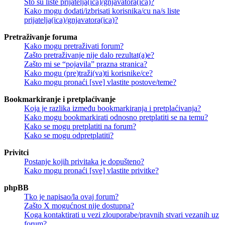
Što su liste prijatelja(ica)/gnjavatora(ica)?
Kako mogu dodati/izbrisati korisnika/cu na/s liste
prijatelja(ica)/gnjavatora(ica)?
Pretraživanje foruma
Kako mogu pretraživati forum?
Zašto pretraživanje nije dalo rezultat(a)e?
Zašto mi se “pojavila” prazna stranica?
Kako mogu (pre)traži(va)ti korisnike/ce?
Kako mogu pronaći [sve] vlastite postove/teme?
Bookmarkiranje i pretplaćivanje
Koja je razlika između bookmarkiranja i pretplaćivanja?
Kako mogu bookmarkirati odnosno pretplatiti se na temu?
Kako se mogu pretplatiti na forum?
Kako se mogu odpretplatiti?
Privitci
Postanje kojih privitaka je dopušteno?
Kako mogu pronaći [sve] vlastite privitke?
phpBB
Tko je napisao/la ovaj forum?
Zašto X mogućnost nije dostupna?
Koga kontaktirati u vezi zlouporabe/pravnih stvari vezanih uz
forum?