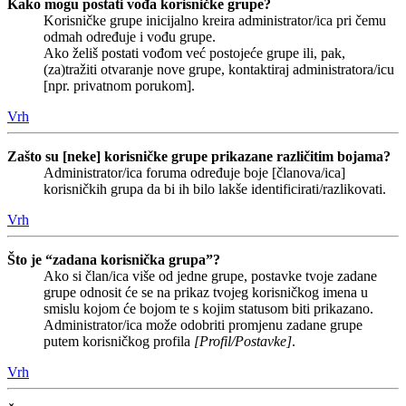
Kako mogu postati vođa korisničke grupe?
Korisničke grupe inicijalno kreira administrator/ica pri čemu
odmah određuje i vođu grupe.
Ako želiš postati vođom već postojeće grupe ili, pak,
(za)tražiti otvaranje nove grupe, kontaktiraj administratora/icu
[npr. privatnom porukom].
Vrh
Zašto su [neke] korisničke grupe prikazane različitim bojama?
Administrator/ica foruma određuje boje [članova/ica]
korisničkih grupa da bi ih bilo lakše identificirati/razlikovati.
Vrh
Što je “zadana korisnička grupa”?
Ako si član/ica više od jedne grupe, postavke tvoje zadane
grupe odnosit će se na prikaz tvojeg korisničkog imena u
smislu kojom će bojom te s kojim statusom biti prikazano.
Administrator/ica može odobriti promjenu zadane grupe
putem korisničkog profila
[Profil/Postavke]
.
Vrh