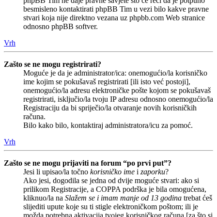
phpBB Tim ne daje pravne savjete što će reći da je potpuno
besmisleno kontaktirati phpBB Tim u vezi bilo kakve pravne
stvari koja nije direktno vezana uz phpbb.com Web stranice
odnosno phpBB softver.
Vrh
Zašto se ne mogu registrirati?
Moguće je da je administrator/ica: onemogućio/la korisničko
ime kojim se pokušavaš registrirati [ili isto već postoji],
onemogućio/la adresu elektroničke pošte kojom se pokušavaš
registrirati, isključio/la tvoju IP adresu odnosno onemogućio/la
Registraciju da bi spriječio/la otvaranje novih korisničkih
računa.
Bilo kako bilo, kontaktiraj administratora/icu za pomoć.
Vrh
Zašto se ne mogu prijaviti na forum “po prvi put”?
Jesi li upisao/la točno
korisničko ime
i
zaporku
?
Ako jesi, dogodila se jedna od dvije moguće stvari: ako si
prilikom Registracije, a COPPA podrška je bila omogućena,
kliknuo/la na
Slažem se i imam manje od 13 godina
trebat ćeš
slijediti upute koje su ti stigle elektroničkom poštom; ili je
možda potrebna aktivacija tvojeg korisničkog računa [za što si