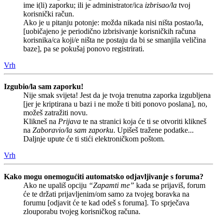
ime i(li) zaporku; ili je administrator/ica
izbrisao/la
tvoj
korisnički račun.
Ako je u pitanju potonje: možda nikada nisi ništa postao/la,
[uobičajeno je periodično izbrisivanje korisničkih računa
korisnika/ca koji/e ništa ne postaju da bi se smanjila veličina
baze], pa se pokušaj ponovo registrirati.
Vrh
Izgubio/la sam zaporku!
Nije smak svijeta! Jest da je tvoja trenutna zaporka izgubljena
[jer je kriptirana u bazi i ne može ti biti ponovo poslana], no,
možeš zatražiti novu.
Klikneš na
Prijava
te na stranici koja će ti se otvoriti klikneš
na
Zaboravio/la sam zaporku
. Upišeš tražene podatke...
Daljnje upute će ti stići elektroničkom poštom.
Vrh
Kako mogu onemogućiti automatsko odjavljivanje s foruma?
Ako ne upališ opciju
“Zapamti me”
kada se prijaviš, forum
će te držati prijavljenim/om samo za tvojeg boravka na
forumu [odjavit će te kad odeš s foruma]. To sprječava
zlouporabu tvojeg korisničkog računa.