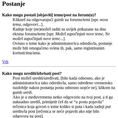
Postanje
Kako mogu postati [objaviti] temu/post na forum(u)?
Klikneš na odgovarajući gumb na forumu/temi [npr.
nova
tema
,
odgovori
...].
Radnje koje (ne)možeš raditi su uvijek prikazane na dnu
ekrana foruma/teme [npr.
Možeš započinjati nove teme
,
Ne
možeš započinjati nove teme
...].
Ovisno o tome kako je administrator/ica odredio/la, postanje
može biti omogućeno svima ili, pak, samo registriranim
korisnicima/ama.
Vrh
Kako mogu urediti/izbrisati post?
Post možeš urediti/uređivati, [bilo kada odnosno, ako je
administrator/ica tako odredio/la, samo određeno vremensko
razdoblje nakon postanja posta odnosno uopće ne], klikom na
gumb
uredi
.
Ako je u međuvremenu netko odgovorio na tvoj post, a ti ga
naknadno urediš, primijetit ćeš da se “u postu pojavila”
rečenica koja govori o tome koliko si puta i kada zadnji put
uredio/la post [rečenica se neće pojaviti ako nije bilo
odgovora na post].