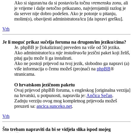
Ako si siguran/na da si postavio/la točnu
vremensku zonu
, ali
je vrijeme i dalje netočno prikazano, najvjerojatniji razlog je
da server nije dobro podešen. Ako je potonje u pitanju,
molim(o), obavijesti administratora/icu [da ispravi grešku].
Vrh
Je li moguć prikaz sučelja foruma na drugom/im jeziku/cima?
Je. phpBB je [lokaliziran] preveden na više od 50 jezika.
Ako administrator/ica
nije instalirao/la
jezični paket koji želiš,
pitaj ga/ju može li ga instalirati.
Ako ne postoji prijevod na tvoj jezik, slobodno ga napravi (a)
više informacija o čemu možeš (pro)naći na
phpBB
®
stranicama.
O hrvatskom jezičnom paketu
Ovaj prijevod phpBB foruma, s engleskog [originalna verzija]
na hrvatski, u potpunosti, napravila je:
Ančica Sečan
.
Zadnju verziju ovog mog kompletnog prijevoda možeš
preuzeti sa:
ancica.sunceko.net
.
Vrh
Što trebam napraviti da bi se vidjela slika ispod mojeg