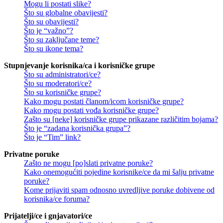
Mogu li postati slike?
Što su globalne obavijesti?
Što su obavijesti?
Što je “važno”?
Što su zaključane teme?
Što su ikone tema?
Stupnjevanje korisnika/ca i korisničke grupe
Što su administratori/ce?
Što su moderatori/ce?
Što su korisničke grupe?
Kako mogu postati članom/icom korisničke grupe?
Kako mogu postati vođa korisničke grupe?
Zašto su [neke] korisničke grupe prikazane različitim bojama?
Što je “zadana korisnička grupa”?
Što je “Tim” link?
Privatne poruke
Zašto ne mogu [po]slati privatne poruke?
Kako onemogućiti pojedine korisnike/ce da mi šalju privatne
poruke?
Kome prijaviti spam odnosno uvredljive poruke dobivene od
korisnika/ce foruma?
Prijatelji/ce i gnjavatori/ce