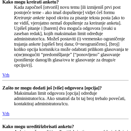
Kako mogu kreirati anketu?
Kada započneš [otvoriš] novu temu [ili izmijeniš prvi post
postojeće teme - ako imaš dopuštenje] vidjet ćeš formu
Kreiranje ankete
ispod okvira za pisanje teksta posta [ako to
ne vidiš, vjerojatno nemaš dopuštenje za kreiranje anketa].
Upišeš pitanje i [barem] dva moguća odgovora [svaki u
zaseban redak], kojih maksimalan limit određuje
administrator/ica. Možeš postaviti (i) vremensko ograničenje
trajanja ankete [upišeš broj dana; 0=neograničeno], [broj]
koliko opcija korisnik/ca može odabrati prilikom glasovanja te
o(ne)mogućiti “predomišljanje” [“ponovljeno” glasovanje
(poništenje danog/ih glasa/ova te glasovanje za drugu/e
opciju/e)].
Vrh
Zašto ne mogu dodati još [više] odgovora [opcija]?
Maksimalan limit odgovora [opcija] određuje
administrator/ica. Ako smatraš da bi taj broj trebalo povećati,
kontaktiraj administratora/icu.
Vrh
Kako mogu urediti/izbrisati anketu?