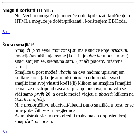
Mogu li koristiti HTML?
Ne. Većinu onoga što je moguće dobiti/prikazati korištenjem
HTMLa moguće je dobiti/prikazati i korištenjem BBKoda.
Vrh
Što su smajlići?
Smajlići [Smileys/Emoticons] su male sličice koje
prikazuju
emocije/razmišljanja osobe [koja ih je
ubacila
u post, npr. :)
znači smijem se, sretan/na sam, :( znači plačem, tužan/na
sam...].
Smajliće u post možeš
ubaciti
na dva načina: upisivanjem
kratkog koda [ako je administrator/ica odobrio/la, svaki
smajlić ima svoj vlastiti kod] i(li) klikom na smajlića [smajlići
se nalaze u sklopu obrasca za pisanje postova; u pravilu se
vidi samo
prvih
20, a ostale možeš vidjeti (i
ubaciti
) klikom na
Ostali smajlići
].
Nije preporučljivo ubacivati/ubaciti puno smajlića u post jer se
time gube čitljivost i preglednost.
Administrator/ica može odrediti maksimalan dopušten broj
smajlića “po” postu.
Vrh