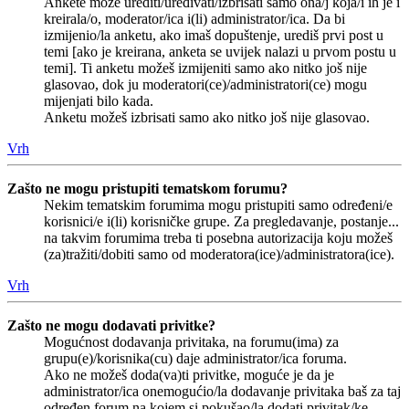
Ankete može urediti/uređivati/izbrisati samo ona/j koja/i ih je i
kreirala/o, moderator/ica i(li) administrator/ica. Da bi
izmijenio/la anketu, ako imaš dopuštenje, urediš prvi post u
temi [ako je kreirana, anketa se uvijek nalazi u prvom postu u
temi]. Ti anketu možeš izmijeniti samo ako nitko još nije
glasovao, dok ju moderatori(ce)/administratori(ce) mogu
mijenjati bilo kada.
Anketu možeš izbrisati samo ako nitko još nije glasovao.
Vrh
Zašto ne mogu pristupiti tematskom forumu?
Nekim tematskim forumima mogu pristupiti samo određeni/e
korisnici/e i(li) korisničke grupe. Za pregledavanje, postanje...
na takvim forumima treba ti posebna autorizacija koju možeš
(za)tražiti/dobiti samo od moderatora(ice)/administratora(ice).
Vrh
Zašto ne mogu dodavati privitke?
Mogućnost dodavanja privitaka, na forumu(ima) za
grupu(e)/korisnika(cu) daje administrator/ica foruma.
Ako ne možeš doda(va)ti privitke, moguće je da je
administrator/ica onemogućio/la dodavanje privitaka baš za taj
određen forum na kojem si pokušao/la dodati privitak/ke