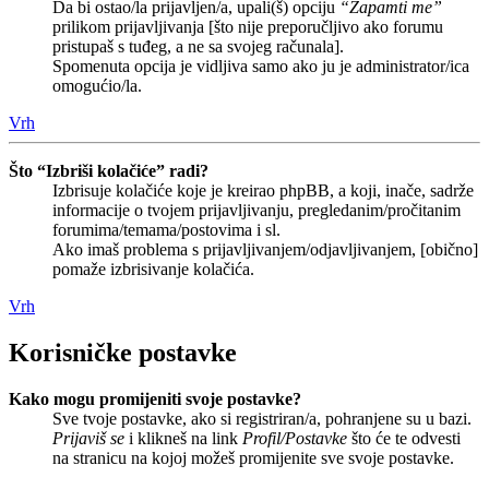
Da bi ostao/la prijavljen/a, upali(š) opciju
“Zapamti me”
prilikom prijavljivanja [što nije preporučljivo ako forumu
pristupaš s tuđeg, a ne sa svojeg računala].
Spomenuta opcija je vidljiva samo ako ju je administrator/ica
omogućio/la.
Vrh
Što “Izbriši kolačiće” radi?
Izbrisuje kolačiće koje je kreirao phpBB, a koji, inače, sadrže
informacije o tvojem prijavljivanju, pregledanim/pročitanim
forumima/temama/postovima i sl.
Ako imaš problema s prijavljivanjem/odjavljivanjem, [obično]
pomaže izbrisivanje kolačića.
Vrh
Korisničke postavke
Kako mogu promijeniti svoje postavke?
Sve tvoje postavke, ako si registriran/a, pohranjene su u bazi.
Prijaviš se
i klikneš na link
Profil/Postavke
što će te odvesti
na stranicu na kojoj možeš promijenite sve svoje postavke.