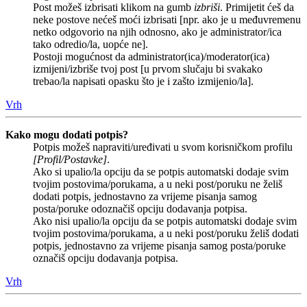
Post možeš izbrisati klikom na gumb
izbriši
. Primijetit ćeš da
neke postove nećeš moći izbrisati [npr. ako je u međuvremenu
netko odgovorio na njih odnosno, ako je administrator/ica
tako odredio/la, uopće ne].
Postoji mogućnost da administrator(ica)/moderator(ica)
izmijeni/izbriše tvoj post [u prvom slučaju bi svakako
trebao/la napisati opasku što je i zašto izmijenio/la].
Vrh
Kako mogu dodati potpis?
Potpis možeš napraviti/uređivati u svom korisničkom profilu
[Profil/Postavke]
.
Ako si upalio/la opciju da se potpis automatski dodaje svim
tvojim postovima/porukama, a u neki post/poruku ne želiš
dodati potpis, jednostavno za vrijeme pisanja samog
posta/poruke odoznačiš opciju dodavanja potpisa.
Ako nisi upalio/la opciju da se potpis automatski dodaje svim
tvojim postovima/porukama, a u neki post/poruku želiš dodati
potpis, jednostavno za vrijeme pisanja samog posta/poruke
označiš opciju dodavanja potpisa.
Vrh