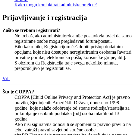
Kako mogu kontaktirati administratora/icu?
Prijavljivanje i registracija
Zašto se trebam registrirati?
Ne trebaš, ako administrator/ica nije postavio/la uvjet da samo
registrirane osobe mogu pregledavati forum/postati.
Bilo kako bilo, Registracijom ćeš dobiti pristup dodatnim
opcijama koje nisu dostupne neregistriranim osobama [avatari,
privatne poruke, elektronička pošta, korisničke grupe, itd.].
S obzirom da Registracija traje svega nekoliko minuta,
preporučljivo je registrirati se.
Vrh
Što je COPPA?
COPPA [Child Online Privacy and Protection Act] je pravno
pravilo, Sjedinjenih Američkih Država, doneseno 1998.
godine, koje nalaže odobrenje od strane roditelja/staratelja za
prikupljanje osobnih podataka [od] osoba mlađih od 13
godina.
Ako nisi siguran/na odnosi li se spomenuto pravno pravilo na
tebe, zatraži pravni savjet od stručne osobe.