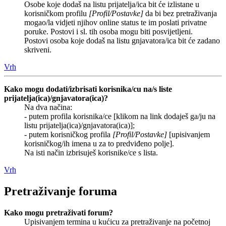
Osobe koje dodaš na listu prijatelja/ica bit će izlistane u
korisničkom profilu
[Profil/Postavke]
da bi bez pretraživanja
mogao/la vidjeti njihov online status te im poslati privatne
poruke. Postovi i sl. tih osoba mogu biti posvijetljeni.
Postovi osoba koje dodaš na listu gnjavatora/ica bit će zadano
skriveni.
Vrh
Kako mogu dodati/izbrisati korisnika/cu na/s liste
prijatelja(ica)/gnjavatora(ica)?
Na dva načina:
- putem profila korisnika/ce [klikom na link dodaješ ga/ju na
listu prijatelja(ica)/gnjavatora(ica)];
- putem korisničkog profila
[Profil/Postavke]
[upisivanjem
korisničkog/ih imena u za to predviđeno polje].
Na isti način izbrisuješ korisnike/ce s lista.
Vrh
Pretraživanje foruma
Kako mogu pretraživati forum?
Upisivanjem termina u kućicu za pretraživanje na početnoj