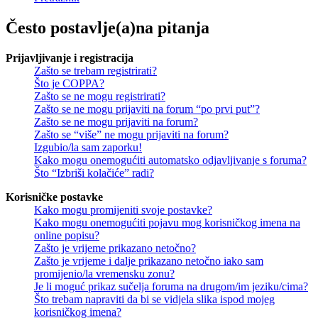
Često postavlje(a)na pitanja
Prijavljivanje i registracija
Zašto se trebam registrirati?
Što je COPPA?
Zašto se ne mogu registrirati?
Zašto se ne mogu prijaviti na forum “po prvi put”?
Zašto se ne mogu prijaviti na forum?
Zašto se “više” ne mogu prijaviti na forum?
Izgubio/la sam zaporku!
Kako mogu onemogućiti automatsko odjavljivanje s foruma?
Što “Izbriši kolačiće” radi?
Korisničke postavke
Kako mogu promijeniti svoje postavke?
Kako mogu onemogućiti pojavu mog korisničkog imena na
online popisu?
Zašto je vrijeme prikazano netočno?
Zašto je vrijeme i dalje prikazano netočno iako sam
promijenio/la vremensku zonu?
Je li moguć prikaz sučelja foruma na drugom/im jeziku/cima?
Što trebam napraviti da bi se vidjela slika ispod mojeg
korisničkog imena?