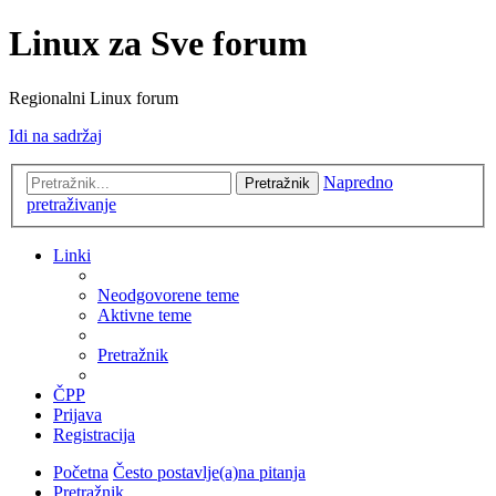
Linux za Sve forum
Regionalni Linux forum
Idi na sadržaj
Napredno
Pretražnik
pretraživanje
Linki
Neodgovorene teme
Aktivne teme
Pretražnik
ČPP
Prijava
Registracija
Početna
Često postavlje(a)na pitanja
Pretražnik