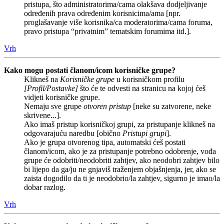
pristupa, što administratorima/cama olakšava dodjeljivanje
određenih prava određenim korisnicima/ama [npr.
proglašavanje više korisnika/ca moderatorima/cama foruma,
pravo pristupa “privatnim” tematskim forumima itd.].
Vrh
Kako mogu postati članom/icom korisničke grupe?
Klikneš na
Korisničke grupe
u korisničkom profilu
[Profil/Postavke]
što će te odvesti na stranicu na kojoj ćeš
vidjeti korisničke grupe.
Nemaju sve grupe
otvoren pristup
[neke su zatvorene, neke
skrivene...].
Ako imaš pristup korisničkoj grupi, za pristupanje klikneš na
odgovarajuću naredbu [obično
Pristupi grupi
].
Ako je grupa otvorenog tipa, automatski ćeš postati
članom/icom, ako je za pristupanje potrebno odobrenje, vođa
grupe će odobriti/neodobriti zahtjev, ako neodobri zahtjev bilo
bi lijepo da ga/ju ne gnjaviš traženjem objašnjenja, jer, ako se
zaista dogodilo da ti je neodobrio/la zahtjev, sigurno je imao/la
dobar razlog.
Vrh