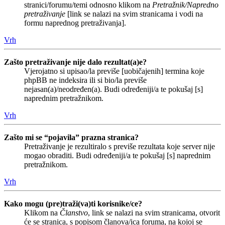
stranici/forumu/temi odnosno klikom na
Pretražnik/Napredno
pretraživanje
[link se nalazi na svim stranicama i vodi na
formu naprednog pretraživanja].
Vrh
Zašto pretraživanje nije dalo rezultat(a)e?
Vjerojatno si upisao/la previše [uobičajenih] termina koje
phpBB ne indeksira ili si bio/la previše
nejasan(a)/neodređen(a). Budi određeniji/a te pokušaj [s]
naprednim pretražnikom.
Vrh
Zašto mi se “pojavila” prazna stranica?
Pretraživanje je rezultiralo s previše rezultata koje server nije
mogao obraditi. Budi određeniji/a te pokušaj [s] naprednim
pretražnikom.
Vrh
Kako mogu (pre)traži(va)ti korisnike/ce?
Klikom na
Članstvo
, link se nalazi na svim stranicama, otvorit
će se stranica, s popisom članova/ica foruma, na kojoj se