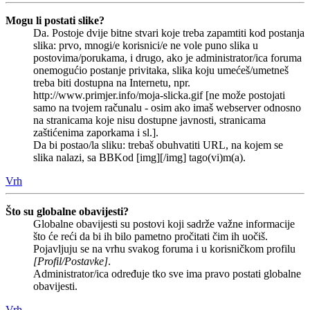
Mogu li postati slike?
Da. Postoje dvije bitne stvari koje treba zapamtiti kod postanja
slika: prvo, mnogi/e korisnici/e ne vole puno slika u
postovima/porukama, i drugo, ako je administrator/ica foruma
onemogućio postanje privitaka, slika koju umećeš/umetneš
treba biti dostupna na Internetu, npr.
http://www.primjer.info/moja-slicka.gif [ne može postojati
samo na tvojem računalu - osim ako imaš webserver odnosno
na stranicama koje nisu dostupne javnosti, stranicama
zaštićenima zaporkama i sl.].
Da bi postao/la sliku: trebaš obuhvatiti URL, na kojem se
slika nalazi, sa BBKod [img][/img] tago(vi)m(a).
Vrh
Što su globalne obavijesti?
Globalne obavijesti su postovi koji sadrže važne informacije
što će reći da bi ih bilo pametno pročitati čim ih uočiš.
Pojavljuju se na vrhu svakog foruma i u korisničkom profilu
[Profil/Postavke]
.
Administrator/ica određuje tko sve ima pravo postati globalne
obavijesti.
Vrh