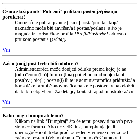
Čemu služi gumb “Pohrani” prilikom postanja/pisanja
poruke(a)?
Omogućuje pohranjivanje [skice] posta/poruke, koji/a
naknadno može biti završen/a i postan/poslana, a što je
moguće iz korisničkog profila
[Profil/Postavke]
odnosno
prilikom postanja [
Učitaj
].
Vrh
Zašto [moj] post treba biti odobren?
Administrator/ica može donijeti odluku prema kojoj je na
[određenom(im)] forumu(ima) potrebno odobrenje da bi
post(ovi) bio(li) postan(i) ili te je administrator/ica pridružio/la
korisničkoj grupi članovima/icama koje postove treba odobriti
da bi bili objavljeni. Za detalje, kontaktiraj administratora/icu.
Vrh
Kako mogu bumpirati temu?
Klikom na link “Bumpiraj” što će temu postaviti na vrh prve
stranice foruma. Ako ne vidiš link, bumpiranje je ili
onemogućeno ili treba proći određen vremenski period od
zadnjeg posta(nja)/bumpiranja. Temu možeš bumpirati i