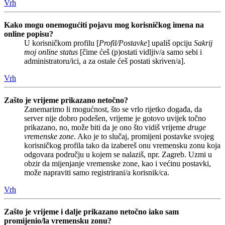
Vrh
Kako mogu onemogućiti pojavu mog korisničkog imena na
online popisu?
U korisničkom profilu [
Profil/Postavke
] upališ opciju
Sakrij
moj online status
[čime ćeš (p)ostati vidljiv/a samo sebi i
administratoru/ici, a za ostale ćeš postati skriven/a].
Vrh
Zašto je vrijeme prikazano netočno?
Zanemarimo li mogućnost, što se vrlo rijetko događa, da
server nije dobro podešen, vrijeme je gotovo uvijek točno
prikazano, no, može biti da je ono što vidiš vrijeme
druge
vremenske zone
. Ako je to slučaj, promijeni postavke svojeg
korisničkog profila tako da izabereš onu vremensku zonu koja
odgovara području u kojem se nalaziš, npr. Zagreb. Uzmi u
obzir da mijenjanje vremenske zone, kao i većinu postavki,
može napraviti samo registrirani/a korisnik/ca.
Vrh
Zašto je vrijeme i dalje prikazano netočno iako sam
promijenio/la vremensku zonu?