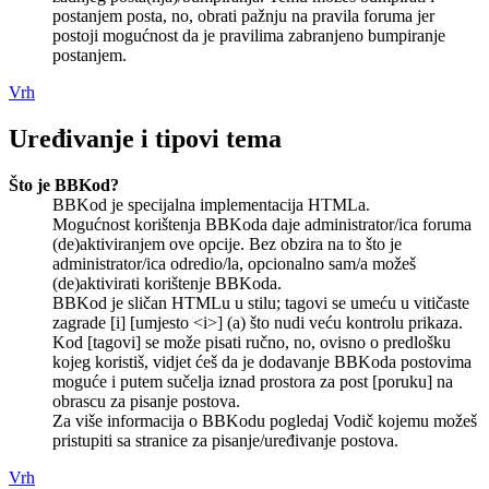
postanjem posta, no, obrati pažnju na pravila foruma jer
postoji mogućnost da je pravilima zabranjeno bumpiranje
postanjem.
Vrh
Uređivanje i tipovi tema
Što je BBKod?
BBKod je specijalna implementacija HTMLa.
Mogućnost korištenja BBKoda daje administrator/ica foruma
(de)aktiviranjem ove opcije. Bez obzira na to što je
administrator/ica odredio/la, opcionalno sam/a možeš
(de)aktivirati korištenje BBKoda.
BBKod je sličan HTMLu u stilu; tagovi se umeću u vitičaste
zagrade [i] [umjesto <i>] (a) što nudi veću kontrolu prikaza.
Kod [tagovi] se može pisati ručno, no, ovisno o predlošku
kojeg koristiš, vidjet ćeš da je dodavanje BBKoda postovima
moguće i putem sučelja iznad prostora za post [poruku] na
obrascu za pisanje postova.
Za više informacija o BBKodu pogledaj Vodič kojemu možeš
pristupiti sa stranice za pisanje/uređivanje postova.
Vrh