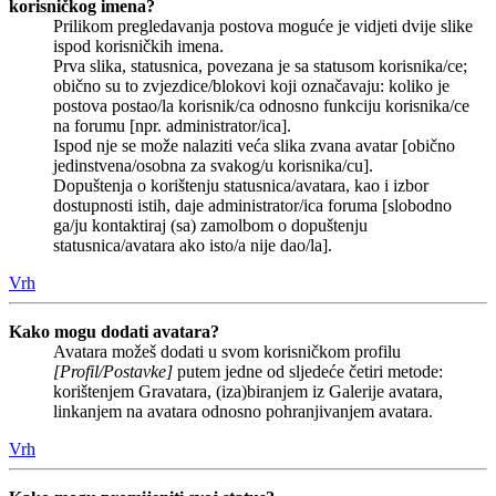
korisničkog imena?
Prilikom pregledavanja postova moguće je vidjeti dvije slike
ispod korisničkih imena.
Prva slika, statusnica, povezana je sa statusom korisnika/ce;
obično su to zvjezdice/blokovi koji označavaju: koliko je
postova postao/la korisnik/ca odnosno funkciju korisnika/ce
na forumu [npr. administrator/ica].
Ispod nje se može nalaziti veća slika zvana avatar [obično
jedinstvena/osobna za svakog/u korisnika/cu].
Dopuštenja o korištenju statusnica/avatara, kao i izbor
dostupnosti istih, daje administrator/ica foruma [slobodno
ga/ju kontaktiraj (sa) zamolbom o dopuštenju
statusnica/avatara ako isto/a nije dao/la].
Vrh
Kako mogu dodati avatara?
Avatara možeš dodati u svom korisničkom profilu
[Profil/Postavke]
putem jedne od sljedeće četiri metode:
korištenjem Gravatara, (iza)biranjem iz Galerije avatara,
linkanjem na avatara odnosno pohranjivanjem avatara.
Vrh