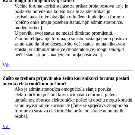
Kako mogu promijeniti svoj status?
Većina foruma koristi statuse za prikaz broja postova koje je
postao/la određeni/a korisnik/ca te za identifikaciju
korisnika/ca koji/e obavljaju određene funkcije na forumu
[obično oni/e imaju poseban status, npr. administratori/ce,
moderatori/ce].
U pravilu, svoj status ne možeš direktno promijeniti.
Zloupotrebljavanje foruma, u smislu postanja puno postova
samo zato da bi se dosegao što veći status, nema nikakvog
smisla jer administratori(ce)/moderatori(ce) mogu
smanjiti
nečiji status [npr. smanjenjem broja postova...].
Vrh
Zašto se trebam prijaviti ako želim korisniku/ci foruma poslati
poruku elektroničkom poštom?
Ako je administrator/ica omogućio/la slanje poruka
elektroničkom poštom korisnicima/ama foruma putem
ugrađenog obrasca elektroničke pošte: tu opciju mogu koristiti
samo registrirani/e korisnici/e [čime se sprječava zlouporaba
forumova sustava elektroničke pošte od strane anonimnih
osoba].
Vrh