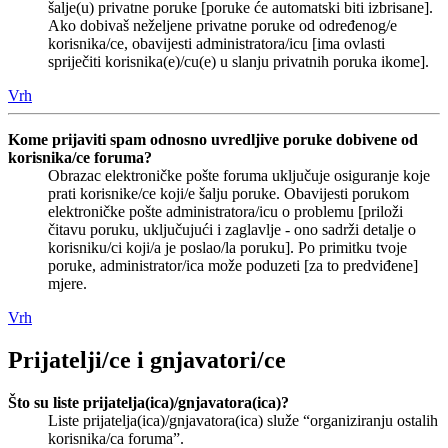
šalje(u) privatne poruke [poruke će automatski biti izbrisane].
Ako dobivaš neželjene privatne poruke od određenog/e
korisnika/ce, obavijesti administratora/icu [ima ovlasti
spriječiti korisnika(e)/cu(e) u slanju privatnih poruka ikome].
Vrh
Kome prijaviti spam odnosno uvredljive poruke dobivene od
korisnika/ce foruma?
Obrazac elektroničke pošte foruma uključuje osiguranje koje
prati korisnike/ce koji/e šalju poruke. Obavijesti porukom
elektroničke pošte administratora/icu o problemu [priloži
čitavu poruku, uključujući i zaglavlje - ono sadrži detalje o
korisniku/ci koji/a je poslao/la poruku]. Po primitku tvoje
poruke, administrator/ica može poduzeti [za to predviđene]
mjere.
Vrh
Prijatelji/ce i gnjavatori/ce
Što su liste prijatelja(ica)/gnjavatora(ica)?
Liste prijatelja(ica)/gnjavatora(ica) služe “organiziranju ostalih
korisnika/ca foruma”.