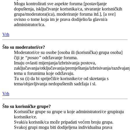
Mogu kontrolirati sve aspekte foruma [postavljanje
dopuštenja, isključivanje korisnika/ca, stvaranje korisničkih
grupa/moderatora(ica), moderiranje foruma itd.], [a sve]
ovisno o tome koja im je prava dodijelio/la glavni/a
administrator/ica.
Vrh
Što su moderatori/ce?
Moderatori/ce su osobe [osoba ili (korisnička) grupa osoba]
čiji je
“posao”
održavanje foruma.
Imaju ovlasti mijenjanja/izbrisivanja postova,
zaključavanja/otključavanja/premještanja/izbrisivanja/razdvajan
tema u forumima koje održavaju.
Tu su (i) da bi spriječili/e korisnike/ce od skretanja s
tema/objavljivanja nedopuštenih sadržaja i sl.
Vrh
Što su korisničke grupe?
Korisničke grupe su grupe u koje administratori/ce grupiraju
korisnike/ce.
Svaki/a korisnik/ca može pripadati većem broju grupa.
Svakoj grupi mogu biti dodijeljena individualna prava