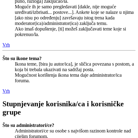
puno, razloga] zaključao/la.
Moguće ih je samo pregledavati [dakle, nije moguće
uređivati/izbrisati... postove...]. Ankete koje se nalaze u njima
[ako nisu po određenju] završavaju istog trena kada
moderator(ica)/administrator(ica) zaključa temu.
Ako imaš dopuštenje, [ti] možeš zaključavati teme koje si
pokrenuo/la.
Vrh
Što su ikone tema?
Ikona teme, [bira ju autor/ica], je sličica povezana s postom, a
koja bi trebala ukazivati na sadržaj posta.
Mogućnost korištenja ikona tema daje administrator/ica
foruma.
Vrh
Stupnjevanje korisnika/ca i korisničke
grupe
Što su administratori/ce?
Administratori/ce su osobe s najvišom razinom kontrole nad
cijelim forumom.