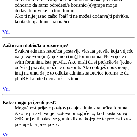
odnosno da samo određeni/e korisnici(e)/grupe mogu
dodavati privitke na tom forumu.
Ako ti nije jasno zašto [baš] ti ne možeš doda(va)ti privitke,
kontaktiraj administratora/icu.
Vrh
Zašto sam dobio/la upozorenje?
Svaki/a administrator/ica postavlja vlastita pravila koja vrijede
na [njegovom(im)/njezinom(im)] forumu/ima. Ne vrijede na
svim forumima ista pravila. Ako misli da si prekršio/la [jedno
od/više] pravila, može te upozoriti. Ako dobiješ upozorenje,
imaj na umu da je to odluka administratora/ice foruma te da
phpBB Limited nema ništa s time.
Vrh
Kako mogu prijaviti post?
Mogućnost prijave post(ov)a daje administrator/ica foruma.
Ako je prijavljivanje postova omogućeno, kod posta kojeg
želiš prijaviti nalazi se gumb klik na kojeg će te provesti kroz
postupak prijave posta.
Vrh