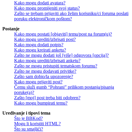
Kako mogu dodati avatara?
Kako mogu promijeniti svoj status?
Zašto se trebam prijaviti ako želim korisniku/ci foruma poslati
poruku elektroničkom poštom?
Postanje
Kako mogu postati [objaviti] temu/post na forum(u)?
Kako mogu urediti/izbrisati post?
Kako mogu dodati potpis?
Kako mogu kreirati anketu?
Zašto ne mogu dodati još [više] odgovora [opcija]?
Kako mogu urediti/izbrisati anketu?
Zašto ne mogu pristupiti tematskom forumu?
Zašto ne mogu dodavati privitke?
Zašto sam dobio/la upozorenje?
Kako mogu prijaviti post?
Čemu služi gumb “Pohrani” prilikom postanja/pisanja
poruke(a)?
Zašto [moj] post treba biti odobren?
Kako mogu bumpirati temu?
Uređivanje i tipovi tema
Što je BBKod?
Mogu li koristiti HTML?
Što su smajlići?