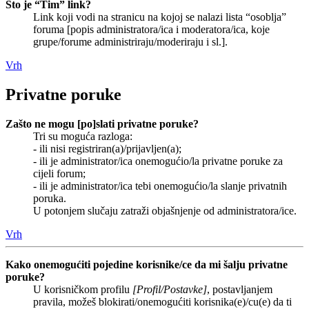
Što je “Tim” link?
Link koji vodi na stranicu na kojoj se nalazi lista “osoblja”
foruma [popis administratora/ica i moderatora/ica, koje
grupe/forume administriraju/moderiraju i sl.].
Vrh
Privatne poruke
Zašto ne mogu [po]slati privatne poruke?
Tri su moguća razloga:
- ili nisi registriran(a)/prijavljen(a);
- ili je administrator/ica onemogućio/la privatne poruke za
cijeli forum;
- ili je administrator/ica tebi onemogućio/la slanje privatnih
poruka.
U potonjem slučaju zatraži objašnjenje od administratora/ice.
Vrh
Kako onemogućiti pojedine korisnike/ce da mi šalju privatne
poruke?
U korisničkom profilu
[Profil/Postavke]
, postavljanjem
pravila, možeš blokirati/onemogućiti korisnika(e)/cu(e) da ti