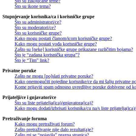
Što su zaključane teme?
Što su ikone tema?
Stupnjevanje korisnika/ca i korisničke grupe
Što su administratori/ce?
Što su moderatori/ce?
Što su korisničke grupe?
Kako mogu postati članom/icom korisničke grupe?
Kako mogu postati vođa korisničke grupe?
Zašto su [neke] korisničke grupe prikazane različitim bojama?
Što je “zadana korisnička grupa”?
Što je “Tim” link?
Privatne poruke
Zašto ne mogu [po]slati privatne poruke?
Kako onemogućiti pojedine korisnike/ce da mi šalju privatne p
Kome prijaviti spam odnosno uvredljive poruke dobivene od ko
Prijatelji/ce i gnjavatori/ce
Što su liste prijatelja(ica)/gnjavatora(ica)?
Kako mogu dodati/izbrisati korisnika/cu na/s liste prijatelja(ica)
Pretraživanje foruma
Kako mogu pretraživati forum?
Zašto pretraživanje nije dalo rezultat(a)e?
Zašto mi se “pojavila” prazna stranica?