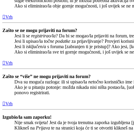
stigle elektroničkom poštom; ili je možda potrebna aktivacija tvoj
Ako si eliminirao/la obje gornje mogućnosti, i još uvijek se ne m
Vrh
Zašto se ne mogu prijaviti na forum?
Jesi li se
registrirao/la
? Da bi se mogao/la prijaviti na forum, treb
Jesi li upisao/la
točne podatke
za prijavljivanje? Provjeri korisn
Jesi li
isključen/a
s foruma [zabranjen ti je pristup]? Ako jesi, [k
Ako si eliminirao/la sve tri gornje mogućnosti, i još uvijek se n
Vrh
Zašto se “više” ne mogu prijaviti na forum?
Dva su moguća razloga: ili si upisao/la
netočno
korisničko ime i(
Ako je u pitanju potonje: možda nikada nisi ništa postao/la, [uob
ponovo registrirati.
Vrh
Izgubio/la sam zaporku!
Nije smak svijeta! Jest da je tvoja trenutna zaporka izgubljena [j
Klikneš na
Prijava
te na stranici koja će ti se otvoriti klikneš n