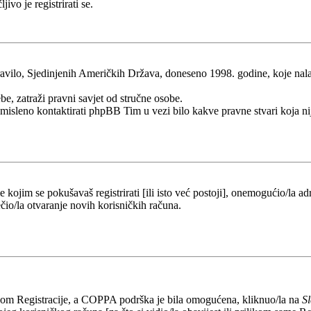
ivo je registrirati se.
ilo, Sjedinjenih Američkih Država, doneseno 1998. godine, koje nalaže 
be, zatraži pravni savjet od stručne osobe.
esmisleno kontaktirati phpBB Tim u vezi bilo kakve pravne stvari koj
kojim se pokušavaš registrirati [ili isto već postoji], onemogućio/la adr
čio/la otvaranje novih korisničkih računa.
likom Registracije, a COPPA podrška je bila omogućena, kliknuo/la na
S