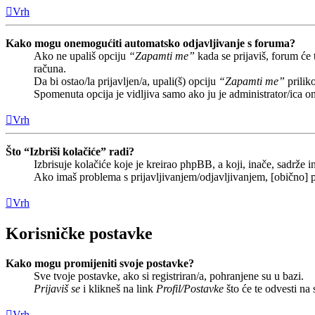
Vrh
Kako mogu onemogućiti automatsko odjavljivanje s foruma?
Ako ne upališ opciju
“Zapamti me”
kada se prijaviš, forum će
računa.
Da bi ostao/la prijavljen/a, upali(š) opciju
“Zapamti me”
prilik
Spomenuta opcija je vidljiva samo ako ju je administrator/ica o
Vrh
Što “Izbriši kolačiće” radi?
Izbrisuje kolačiće koje je kreirao phpBB, a koji, inače, sadrže
Ako imaš problema s prijavljivanjem/odjavljivanjem, [obično] p
Vrh
Korisničke postavke
Kako mogu promijeniti svoje postavke?
Sve tvoje postavke, ako si registriran/a, pohranjene su u bazi.
Prijaviš se
i klikneš na link
Profil/Postavke
što će te odvesti na
Vrh