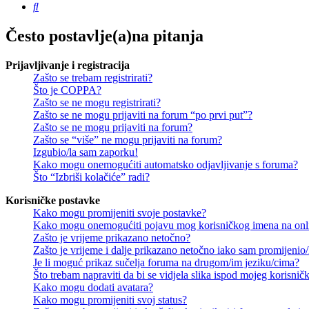
Pretražnik
Često postavlje(a)na pitanja
Prijavljivanje i registracija
Zašto se trebam registrirati?
Što je COPPA?
Zašto se ne mogu registrirati?
Zašto se ne mogu prijaviti na forum “po prvi put”?
Zašto se ne mogu prijaviti na forum?
Zašto se “više” ne mogu prijaviti na forum?
Izgubio/la sam zaporku!
Kako mogu onemogućiti automatsko odjavljivanje s foruma?
Što “Izbriši kolačiće” radi?
Korisničke postavke
Kako mogu promijeniti svoje postavke?
Kako mogu onemogućiti pojavu mog korisničkog imena na onl
Zašto je vrijeme prikazano netočno?
Zašto je vrijeme i dalje prikazano netočno iako sam promijeni
Je li moguć prikaz sučelja foruma na drugom/im jeziku/cima?
Što trebam napraviti da bi se vidjela slika ispod mojeg korisni
Kako mogu dodati avatara?
Kako mogu promijeniti svoj status?