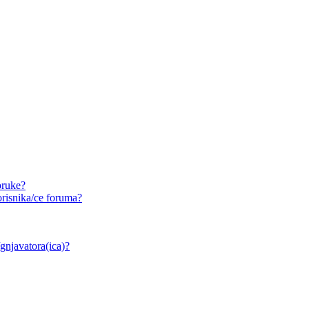
oruke?
risnika/ce foruma?
/gnjavatora(ica)?