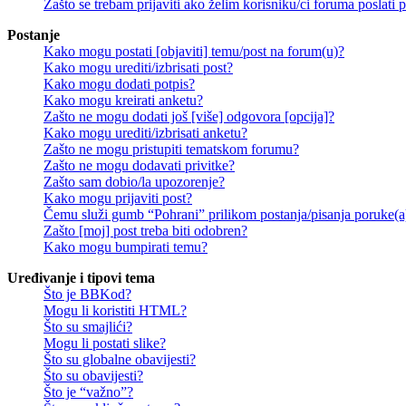
Zašto se trebam prijaviti ako želim korisniku/ci foruma poslat
Postanje
Kako mogu postati [objaviti] temu/post na forum(u)?
Kako mogu urediti/izbrisati post?
Kako mogu dodati potpis?
Kako mogu kreirati anketu?
Zašto ne mogu dodati još [više] odgovora [opcija]?
Kako mogu urediti/izbrisati anketu?
Zašto ne mogu pristupiti tematskom forumu?
Zašto ne mogu dodavati privitke?
Zašto sam dobio/la upozorenje?
Kako mogu prijaviti post?
Čemu služi gumb “Pohrani” prilikom postanja/pisanja poruke(a
Zašto [moj] post treba biti odobren?
Kako mogu bumpirati temu?
Uređivanje i tipovi tema
Što je BBKod?
Mogu li koristiti HTML?
Što su smajlići?
Mogu li postati slike?
Što su globalne obavijesti?
Što su obavijesti?
Što je “važno”?