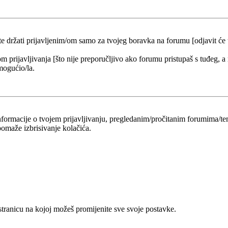
 te držati prijavljenim/om samo za tvojeg boravka na forumu [odjavit će
om prijavljivanja [što nije preporučljivo ako forumu pristupaš s tuđeg, a
mogućio/la.
 informacije o tvojem prijavljivanju, pregledanim/pročitanim forumima/t
omaže izbrisivanje kolačića.
 stranicu na kojoj možeš promijenite sve svoje postavke.