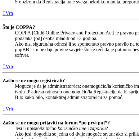
S obzirom da Registracija traje svega nekoliko minuta, preporučlj
Vrh
Što je COPPA?
COPPA [Child Online Privacy and Protection Act] je pravno prav
podataka [od] osoba mlađih od 13 godina.
Ako nisi siguran/na odnosi li se spomenuto pravno pravilo na te
phpBB Tim ne daje pravne savjete što će reći da je potpuno b
softver.
Vrh
Zašto se ne mogu registrirati?
Moguće je da je administrator/ica: onemogućio/la korisničko ime 
tvoju IP adresu odnosno onemogućio/la Registraciju da bi sprije
Bilo kako bilo, kontaktiraj administratora/icu za pomoć.
Vrh
Zašto se ne mogu prijaviti na forum “po prvi put”?
Jesi li upisao/la točno
korisničko ime
i
zaporku
?
Ako jesi, dogodila se jedna od dvije moguće stvari: ako si pri