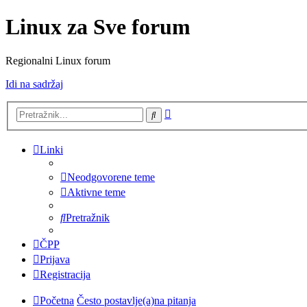
Linux za Sve forum
Regionalni Linux forum
Idi na sadržaj
Napredno
Pretražnik
pretraživanje
Linki
Neodgovorene teme
Aktivne teme
Pretražnik
ČPP
Prijava
Registracija
Početna
Često postavlje(a)na pitanja