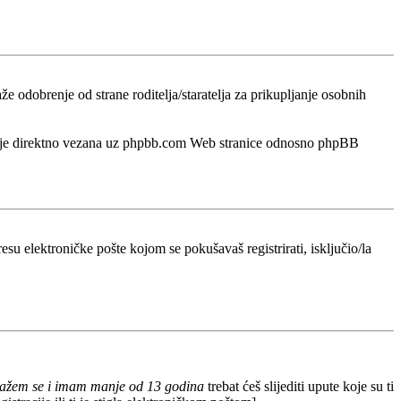
odobrenje od strane roditelja/staratelja za prikupljanje osobnih
a nije direktno vezana uz phpbb.com Web stranice odnosno phpBB
esu elektroničke pošte kojom se pokušavaš registrirati, isključio/la
lažem se i imam manje od 13 godina
trebat ćeš slijediti upute koje su ti