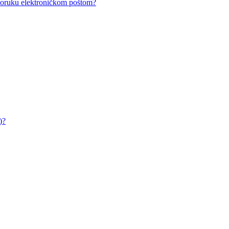
i poruku elektroničkom poštom?
)?