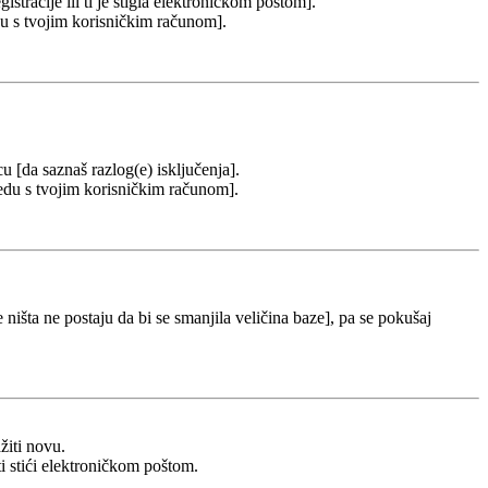
stracije ili ti je stigla elektroničkom poštom].
redu s tvojim korisničkim računom].
cu [da saznaš razlog(e) isključenja].
u redu s tvojim korisničkim računom].
 ništa ne postaju da bi se smanjila veličina baze], pa se pokušaj
žiti novu.
ti stići elektroničkom poštom.