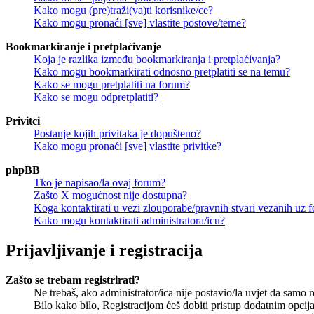
Kako mogu (pre)traži(va)ti korisnike/ce?
Kako mogu pronaći [sve] vlastite postove/teme?
Bookmarkiranje i pretplaćivanje
Koja je razlika između bookmarkiranja i pretplaćivanja?
Kako mogu bookmarkirati odnosno pretplatiti se na temu?
Kako se mogu pretplatiti na forum?
Kako se mogu odpretplatiti?
Privitci
Postanje kojih privitaka je dopušteno?
Kako mogu pronaći [sve] vlastite privitke?
phpBB
Tko je napisao/la ovaj forum?
Zašto X mogućnost nije dostupna?
Koga kontaktirati u vezi zlouporabe/pravnih stvari vezanih uz 
Kako mogu kontaktirati administratora/icu?
Prijavljivanje i registracija
Zašto se trebam registrirati?
Ne trebaš, ako administrator/ica nije postavio/la uvjet da samo 
Bilo kako bilo, Registracijom ćeš dobiti pristup dodatnim opcija