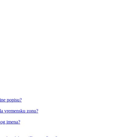
ine popisu?
o/la vremensku zonu?
čkog imena?