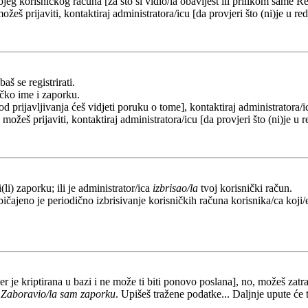
eg korisničkog računa [za što si vidio/la obavijest ili prilikom same Regi
ožeš prijaviti, kontaktiraj administratora/icu [da provjeri što (ni)je u 
aš se registrirati.
ičko ime i zaporku.
od prijavljivanja ćeš vidjeti poruku o tome], kontaktiraj administratora/i
e možeš prijaviti, kontaktiraj administratora/icu [da provjeri što (ni)je 
li) zaporku; ili je administrator/ica
izbrisao/la
tvoj korisnički račun.
ičajeno je periodično izbrisivanje korisničkih računa korisnika/ca koji/e
er je kriptirana u bazi i ne može ti biti ponovo poslana], no, možeš zatra
a
Zaboravio/la sam zaporku
. Upišeš tražene podatke... Daljnje upute će 