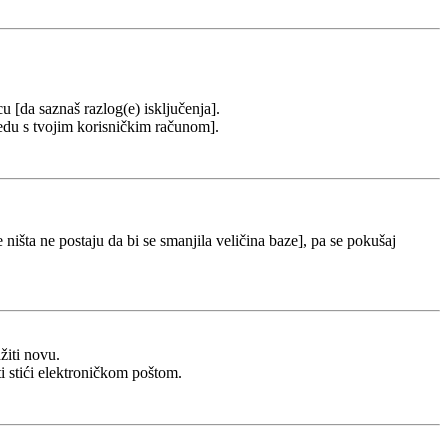
cu [da saznaš razlog(e) isključenja].
u redu s tvojim korisničkim računom].
 ništa ne postaju da bi se smanjila veličina baze], pa se pokušaj
žiti novu.
ti stići elektroničkom poštom.