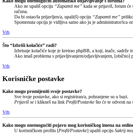
Kako mogu onemogućiti automatsko odjavljivanje s foruma?
Ako ne upališ opciju
“Zapamti me”
kada se prijaviš, forum će
računa.
Da bi ostao/la prijavljen/a, upali(š) opciju
“Zapamti me”
prilik
Spomenuta opcija je vidljiva samo ako ju je administrator/ica o
Vrh
Što “Izbriši kolačiće” radi?
Izbrisuje kolačiće koje je kreirao phpBB, a koji, inače, sadrže
Ako imaš problema s prijavljivanjem/odjavljivanjem, [obično] p
Vrh
Korisničke postavke
Kako mogu promijeniti svoje postavke?
Sve tvoje postavke, ako si registriran/a, pohranjene su u bazi.
Prijaviš se
i klikneš na link
Profil/Postavke
što će te odvesti na
Vrh
Kako mogu onemogućiti pojavu mog korisničkog imena na onlin
U korisničkom profilu [
Profil/Postavke
] upališ opciju
Sakrij moj