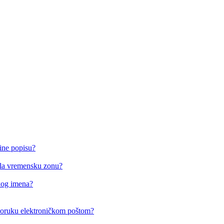
ine popisu?
o/la vremensku zonu?
čkog imena?
i poruku elektroničkom poštom?