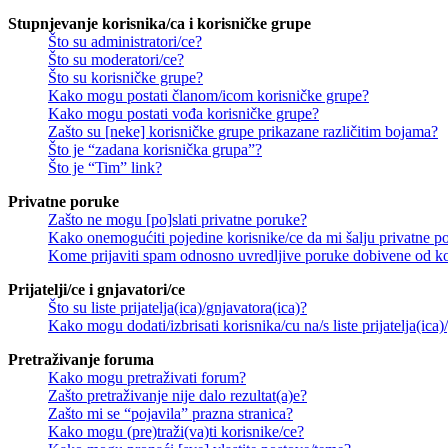
Stupnjevanje korisnika/ca i korisničke grupe
Što su administratori/ce?
Što su moderatori/ce?
Što su korisničke grupe?
Kako mogu postati članom/icom korisničke grupe?
Kako mogu postati vođa korisničke grupe?
Zašto su [neke] korisničke grupe prikazane različitim bojama?
Što je “zadana korisnička grupa”?
Što je “Tim” link?
Privatne poruke
Zašto ne mogu [po]slati privatne poruke?
Kako onemogućiti pojedine korisnike/ce da mi šalju privatne p
Kome prijaviti spam odnosno uvredljive poruke dobivene od ko
Prijatelji/ce i gnjavatori/ce
Što su liste prijatelja(ica)/gnjavatora(ica)?
Kako mogu dodati/izbrisati korisnika/cu na/s liste prijatelja(ica)
Pretraživanje foruma
Kako mogu pretraživati forum?
Zašto pretraživanje nije dalo rezultat(a)e?
Zašto mi se “pojavila” prazna stranica?
Kako mogu (pre)traži(va)ti korisnike/ce?