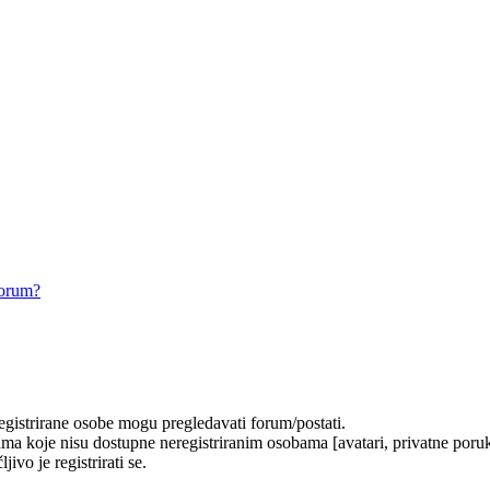
forum?
registrirane osobe mogu pregledavati forum/postati.
ma koje nisu dostupne neregistriranim osobama [avatari, privatne poruke
ivo je registrirati se.