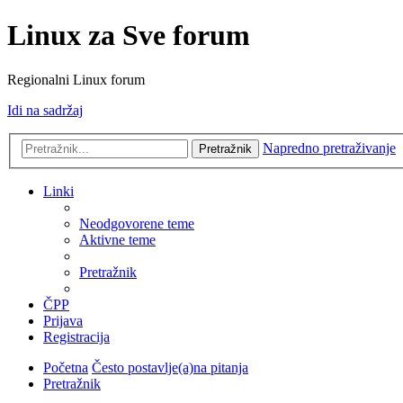
Linux za Sve forum
Regionalni Linux forum
Idi na sadržaj
Napredno pretraživanje
Pretražnik
Linki
Neodgovorene teme
Aktivne teme
Pretražnik
ČPP
Prijava
Registracija
Početna
Često postavlje(a)na pitanja
Pretražnik