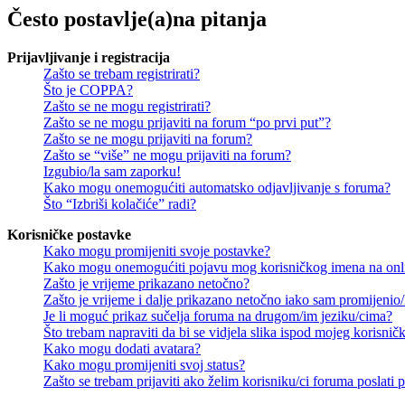
Često postavlje(a)na pitanja
Prijavljivanje i registracija
Zašto se trebam registrirati?
Što je COPPA?
Zašto se ne mogu registrirati?
Zašto se ne mogu prijaviti na forum “po prvi put”?
Zašto se ne mogu prijaviti na forum?
Zašto se “više” ne mogu prijaviti na forum?
Izgubio/la sam zaporku!
Kako mogu onemogućiti automatsko odjavljivanje s foruma?
Što “Izbriši kolačiće” radi?
Korisničke postavke
Kako mogu promijeniti svoje postavke?
Kako mogu onemogućiti pojavu mog korisničkog imena na onl
Zašto je vrijeme prikazano netočno?
Zašto je vrijeme i dalje prikazano netočno iako sam promijeni
Je li moguć prikaz sučelja foruma na drugom/im jeziku/cima?
Što trebam napraviti da bi se vidjela slika ispod mojeg korisni
Kako mogu dodati avatara?
Kako mogu promijeniti svoj status?
Zašto se trebam prijaviti ako želim korisniku/ci foruma poslat