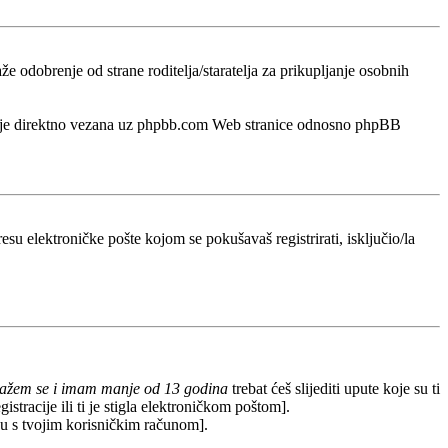
odobrenje od strane roditelja/staratelja za prikupljanje osobnih
a nije direktno vezana uz phpbb.com Web stranice odnosno phpBB
esu elektroničke pošte kojom se pokušavaš registrirati, isključio/la
lažem se i imam manje od 13 godina
trebat ćeš slijediti upute koje su ti
stracije ili ti je stigla elektroničkom poštom].
redu s tvojim korisničkim računom].