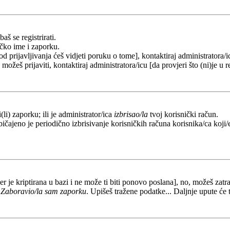
aš se registrirati.
ičko ime i zaporku.
od prijavljivanja ćeš vidjeti poruku o tome], kontaktiraj administratora/i
e možeš prijaviti, kontaktiraj administratora/icu [da provjeri što (ni)je 
li) zaporku; ili je administrator/ica
izbrisao/la
tvoj korisnički račun.
ičajeno je periodično izbrisivanje korisničkih računa korisnika/ca koji/e
er je kriptirana u bazi i ne može ti biti ponovo poslana], no, možeš zatra
a
Zaboravio/la sam zaporku
. Upišeš tražene podatke... Daljnje upute će 