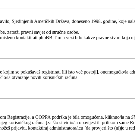
ilo, Sjedinjenih Američkih Država, doneseno 1998. godine, koje nalaže 
be, zatraži pravni savjet od stručne osobe.
esmisleno kontaktirati phpBB Tim u vezi bilo kakve pravne stvari koj
kojim se pokušavaš registrirati [ili isto već postoji], onemogućio/la adr
čio/la otvaranje novih korisničkih računa.
likom Registracije, a COPPA podrška je bila omogućena, kliknuo/la na
S
eg korisničkog računa [za što si vidio/la obavijest ili prilikom same Regi
ožeš prijaviti, kontaktiraj administratora/icu [da provjeri što (ni)je u 