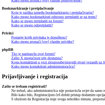
Kako mogu pronaći [sve] vlastite postove/teme?
Bookmarkiranje i pretplaćivanje
Koja je razlika između bookmarkiranja i pretplaćivanja?
Kako mogu bookmarkirati odnosno pretplatiti se na temu?
Kako se mogu pretplatiti na forum?
Kako se mogu odpretplatiti?
Privitci
Postanje kojih privitaka je dopušteno?
Kako mogu pronaći [sve] vlastite privitke?
phpBB
Tko je napisao/la ovaj forum?
Zašto X mogućnost nije dostupna?
Koga kontaktirati u vezi zlouporabe/pravnih stvari vezanih uz 
Kako mogu kontaktirati administratora/icu?
Prijavljivanje i registracija
Zašto se trebam registrirati?
Ne trebaš, ako administrator/ica nije postavio/la uvjet da samo 
Bilo kako bilo, Registracijom ćeš dobiti pristup dodatnim opcija
S obzirom da Registracija traje svega nekoliko minuta, preporučlj