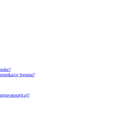
oruke?
risnika/ce foruma?
/gnjavatora(ica)?