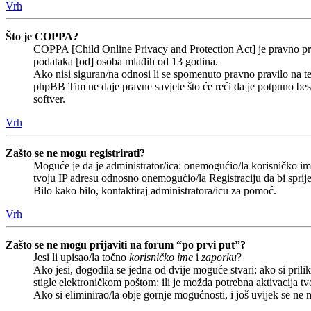
Vrh
Što je COPPA?
COPPA [Child Online Privacy and Protection Act] je pravno prav
podataka [od] osoba mlađih od 13 godina.
Ako nisi siguran/na odnosi li se spomenuto pravno pravilo na te
phpBB Tim ne daje pravne savjete što će reći da je potpuno b
softver.
Vrh
Zašto se ne mogu registrirati?
Moguće je da je administrator/ica: onemogućio/la korisničko ime 
tvoju IP adresu odnosno onemogućio/la Registraciju da bi sprije
Bilo kako bilo, kontaktiraj administratora/icu za pomoć.
Vrh
Zašto se ne mogu prijaviti na forum “po prvi put”?
Jesi li upisao/la točno
korisničko ime
i
zaporku
?
Ako jesi, dogodila se jedna od dvije moguće stvari: ako si pri
stigle elektroničkom poštom; ili je možda potrebna aktivacija tvoj
Ako si eliminirao/la obje gornje mogućnosti, i još uvijek se ne m