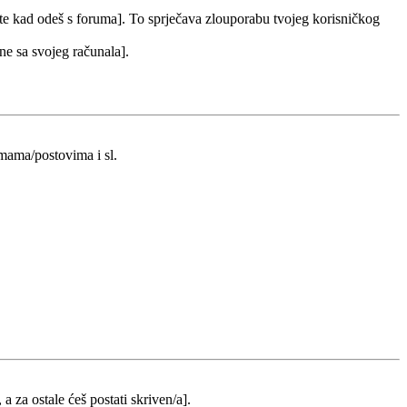
 te kad odeš s foruma]. To sprječava zlouporabu tvojeg korisničkog
 ne sa svojeg računala].
emama/postovima i sl.
 a za ostale ćeš postati skriven/a].