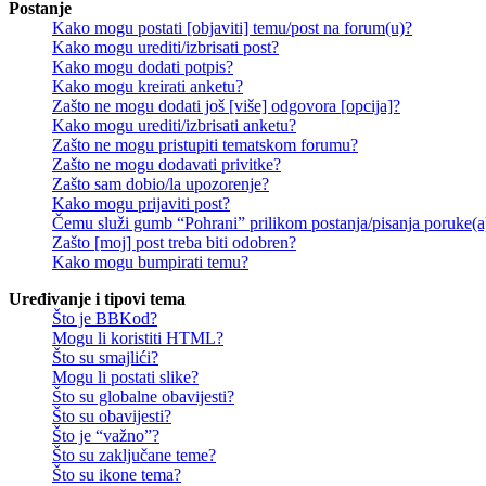
Postanje
Kako mogu postati [objaviti] temu/post na forum(u)?
Kako mogu urediti/izbrisati post?
Kako mogu dodati potpis?
Kako mogu kreirati anketu?
Zašto ne mogu dodati još [više] odgovora [opcija]?
Kako mogu urediti/izbrisati anketu?
Zašto ne mogu pristupiti tematskom forumu?
Zašto ne mogu dodavati privitke?
Zašto sam dobio/la upozorenje?
Kako mogu prijaviti post?
Čemu služi gumb “Pohrani” prilikom postanja/pisanja poruke(a
Zašto [moj] post treba biti odobren?
Kako mogu bumpirati temu?
Uređivanje i tipovi tema
Što je BBKod?
Mogu li koristiti HTML?
Što su smajlići?
Mogu li postati slike?
Što su globalne obavijesti?
Što su obavijesti?
Što je “važno”?
Što su zaključane teme?
Što su ikone tema?