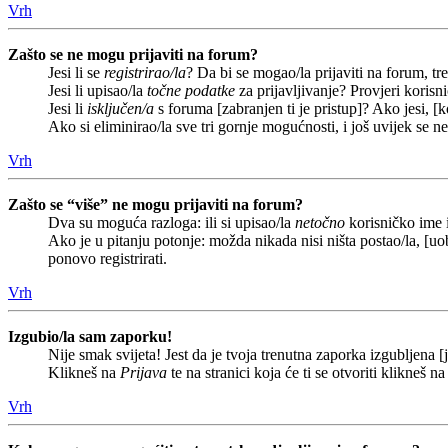
Vrh
Zašto se ne mogu prijaviti na forum?
Jesi li se
registrirao/la
? Da bi se mogao/la prijaviti na forum, treb
Jesi li upisao/la
točne podatke
za prijavljivanje? Provjeri korisn
Jesi li
isključen/a
s foruma [zabranjen ti je pristup]? Ako jesi, [k
Ako si eliminirao/la sve tri gornje mogućnosti, i još uvijek se n
Vrh
Zašto se “više” ne mogu prijaviti na forum?
Dva su moguća razloga: ili si upisao/la
netočno
korisničko ime i(
Ako je u pitanju potonje: možda nikada nisi ništa postao/la, [uob
ponovo registrirati.
Vrh
Izgubio/la sam zaporku!
Nije smak svijeta! Jest da je tvoja trenutna zaporka izgubljena [j
Klikneš na
Prijava
te na stranici koja će ti se otvoriti klikneš n
Vrh