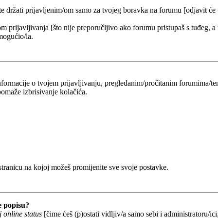
 te držati prijavljenim/om samo za tvojeg boravka na forumu [odjavit će
om prijavljivanja [što nije preporučljivo ako forumu pristupaš s tuđeg, a
mogućio/la.
 informacije o tvojem prijavljivanju, pregledanim/pročitanim forumima/t
omaže izbrisivanje kolačića.
 stranicu na kojoj možeš promijenite sve svoje postavke.
e popisu?
 online status
[čime ćeš (p)ostati vidljiv/a samo sebi i administratoru/ici,