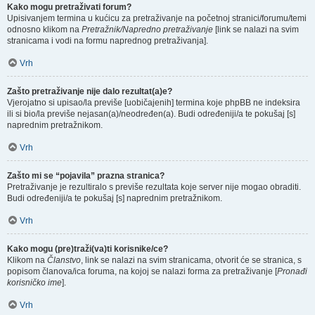
Kako mogu pretraživati forum?
Upisivanjem termina u kućicu za pretraživanje na početnoj stranici/forumu/temi
odnosno klikom na
Pretražnik/Napredno pretraživanje
[link se nalazi na svim
stranicama i vodi na formu naprednog pretraživanja].
Vrh
Zašto pretraživanje nije dalo rezultat(a)e?
Vjerojatno si upisao/la previše [uobičajenih] termina koje phpBB ne indeksira
ili si bio/la previše nejasan(a)/neodređen(a). Budi određeniji/a te pokušaj [s]
naprednim pretražnikom.
Vrh
Zašto mi se “pojavila” prazna stranica?
Pretraživanje je rezultiralo s previše rezultata koje server nije mogao obraditi.
Budi određeniji/a te pokušaj [s] naprednim pretražnikom.
Vrh
Kako mogu (pre)traži(va)ti korisnike/ce?
Klikom na
Članstvo
, link se nalazi na svim stranicama, otvorit će se stranica, s
popisom članova/ica foruma, na kojoj se nalazi forma za pretraživanje [
Pronađi
korisničko ime
].
Vrh