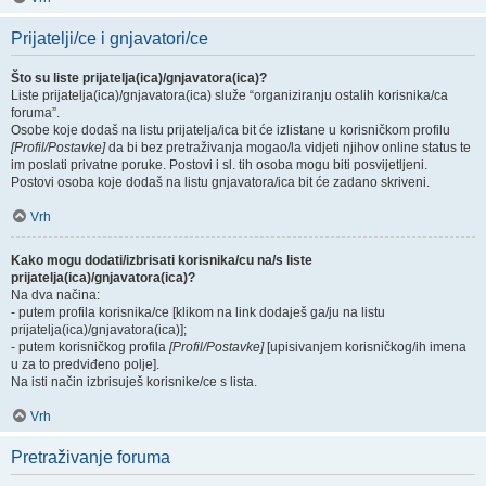
Prijatelji/ce i gnjavatori/ce
Što su liste prijatelja(ica)/gnjavatora(ica)?
Liste prijatelja(ica)/gnjavatora(ica) služe “organiziranju ostalih korisnika/ca
foruma”.
Osobe koje dodaš na listu prijatelja/ica bit će izlistane u korisničkom profilu
[Profil/Postavke]
da bi bez pretraživanja mogao/la vidjeti njihov online status te
im poslati privatne poruke. Postovi i sl. tih osoba mogu biti posvijetljeni.
Postovi osoba koje dodaš na listu gnjavatora/ica bit će zadano skriveni.
Vrh
Kako mogu dodati/izbrisati korisnika/cu na/s liste
prijatelja(ica)/gnjavatora(ica)?
Na dva načina:
- putem profila korisnika/ce [klikom na link dodaješ ga/ju na listu
prijatelja(ica)/gnjavatora(ica)];
- putem korisničkog profila
[Profil/Postavke]
[upisivanjem korisničkog/ih imena
u za to predviđeno polje].
Na isti način izbrisuješ korisnike/ce s lista.
Vrh
Pretraživanje foruma