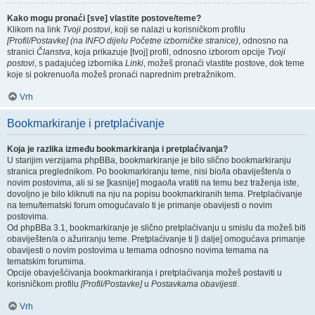
Kako mogu pronaći [sve] vlastite postove/teme?
Klikom na link
Tvoji postovi
, koji se nalazi u korisničkom profilu
[Profil/Postavke] (na INFO dijelu Početne izborničke stranice)
, odnosno na
stranici
Članstva
, koja prikazuje [tvoj] profil, odnosno izborom opcije
Tvoji
postovi
, s padajućeg izbornika
Linki
, možeš pronaći vlastite postove, dok teme
koje si pokrenuo/la možeš pronaći naprednim pretražnikom.
Vrh
Bookmarkiranje i pretplaćivanje
Koja je razlika između bookmarkiranja i pretplaćivanja?
U starijim verzijama phpBBa, bookmarkiranje je bilo slično bookmarkiranju
stranica preglednikom. Po bookmarkiranju teme, nisi bio/la obaviješten/a o
novim postovima, ali si se [kasnije] mogao/la vratiti na temu bez traženja iste,
dovoljno je bilo kliknuti na nju na popisu bookmarkiranih tema. Pretplaćivanje
na temu/tematski forum omogućavalo ti je primanje obavijesti o novim
postovima.
Od phpBBa 3.1, bookmarkiranje je slično pretplaćivanju u smislu da možeš biti
obaviješten/a o ažuriranju teme. Pretplaćivanje ti [i dalje] omogućava primanje
obavijesti o novim postovima u temama odnosno novima temama na
tematskim forumima.
Opcije obavješćivanja bookmarkiranja i pretplaćivanja možeš postaviti u
korisničkom profilu
[Profil/Postavke]
u
Postavkama obavijesti
.
Vrh