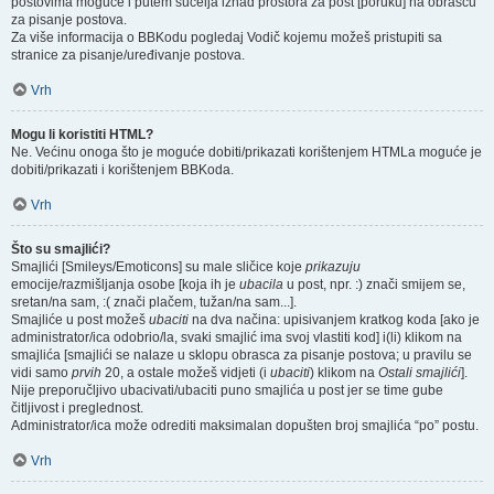
postovima moguće i putem sučelja iznad prostora za post [poruku] na obrascu
za pisanje postova.
Za više informacija o BBKodu pogledaj Vodič kojemu možeš pristupiti sa
stranice za pisanje/uređivanje postova.
Vrh
Mogu li koristiti HTML?
Ne. Većinu onoga što je moguće dobiti/prikazati korištenjem HTMLa moguće je
dobiti/prikazati i korištenjem BBKoda.
Vrh
Što su smajlići?
Smajlići [Smileys/Emoticons] su male sličice koje
prikazuju
emocije/razmišljanja osobe [koja ih je
ubacila
u post, npr. :) znači smijem se,
sretan/na sam, :( znači plačem, tužan/na sam...].
Smajliće u post možeš
ubaciti
na dva načina: upisivanjem kratkog koda [ako je
administrator/ica odobrio/la, svaki smajlić ima svoj vlastiti kod] i(li) klikom na
smajlića [smajlići se nalaze u sklopu obrasca za pisanje postova; u pravilu se
vidi samo
prvih
20, a ostale možeš vidjeti (i
ubaciti
) klikom na
Ostali smajlići
].
Nije preporučljivo ubacivati/ubaciti puno smajlića u post jer se time gube
čitljivost i preglednost.
Administrator/ica može odrediti maksimalan dopušten broj smajlića “po” postu.
Vrh