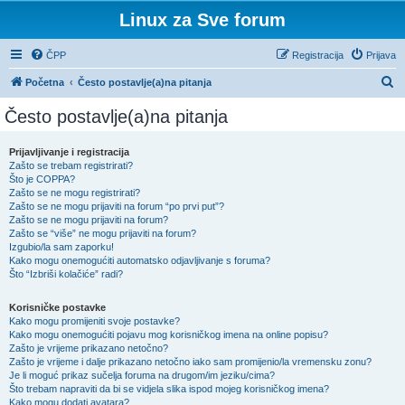
Linux za Sve forum
ČPP
Registracija
Prijava
P
Početna
Često postavlje(a)na pitanja
r
Često postavlje(a)na pitanja
e
t
Prijavljivanje i registracija
Zašto se trebam registrirati?
r
Što je COPPA?
a
Zašto se ne mogu registrirati?
Zašto se ne mogu prijaviti na forum “po prvi put”?
ž
Zašto se ne mogu prijaviti na forum?
Zašto se “više” ne mogu prijaviti na forum?
n
Izgubio/la sam zaporku!
i
Kako mogu onemogućiti automatsko odjavljivanje s foruma?
Što “Izbriši kolačiće” radi?
k
Korisničke postavke
Kako mogu promijeniti svoje postavke?
Kako mogu onemogućiti pojavu mog korisničkog imena na online popisu?
Zašto je vrijeme prikazano netočno?
Zašto je vrijeme i dalje prikazano netočno iako sam promijenio/la vremensku zonu?
Je li moguć prikaz sučelja foruma na drugom/im jeziku/cima?
Što trebam napraviti da bi se vidjela slika ispod mojeg korisničkog imena?
Kako mogu dodati avatara?