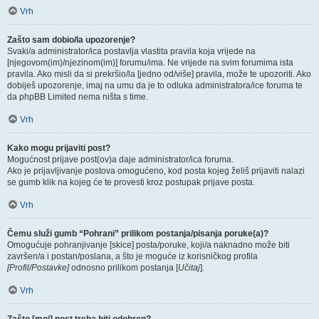
Vrh
Zašto sam dobio/la upozorenje?
Svaki/a administrator/ica postavlja vlastita pravila koja vrijede na
[njegovom(im)/njezinom(im)] forumu/ima. Ne vrijede na svim forumima ista
pravila. Ako misli da si prekršio/la [jedno od/više] pravila, može te upozoriti. Ako
dobiješ upozorenje, imaj na umu da je to odluka administratora/ice foruma te
da phpBB Limited nema ništa s time.
Vrh
Kako mogu prijaviti post?
Mogućnost prijave post(ov)a daje administrator/ica foruma.
Ako je prijavljivanje postova omogućeno, kod posta kojeg želiš prijaviti nalazi
se gumb klik na kojeg će te provesti kroz postupak prijave posta.
Vrh
Čemu služi gumb “Pohrani” prilikom postanja/pisanja poruke(a)?
Omogućuje pohranjivanje [skice] posta/poruke, koji/a naknadno može biti
završen/a i postan/poslana, a što je moguće iz korisničkog profila
[Profil/Postavke]
odnosno prilikom postanja [
Učitaj
].
Vrh