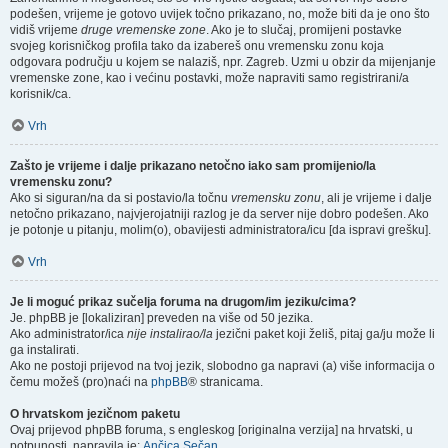
podešen, vrijeme je gotovo uvijek točno prikazano, no, može biti da je ono što
vidiš vrijeme
druge vremenske zone
. Ako je to slučaj, promijeni postavke
svojeg korisničkog profila tako da izabereš onu vremensku zonu koja
odgovara području u kojem se nalaziš, npr. Zagreb. Uzmi u obzir da mijenjanje
vremenske zone, kao i većinu postavki, može napraviti samo registrirani/a
korisnik/ca.
Vrh
Zašto je vrijeme i dalje prikazano netočno iako sam promijenio/la
vremensku zonu?
Ako si siguran/na da si postavio/la točnu
vremensku zonu
, ali je vrijeme i dalje
netočno prikazano, najvjerojatniji razlog je da server nije dobro podešen. Ako
je potonje u pitanju, molim(o), obavijesti administratora/icu [da ispravi grešku].
Vrh
Je li moguć prikaz sučelja foruma na drugom/im jeziku/cima?
Je. phpBB je [lokaliziran] preveden na više od 50 jezika.
Ako administrator/ica
nije instalirao/la
jezični paket koji želiš, pitaj ga/ju može li
ga instalirati.
Ako ne postoji prijevod na tvoj jezik, slobodno ga napravi (a) više informacija o
čemu možeš (pro)naći na
phpBB
® stranicama.
O hrvatskom jezičnom paketu
Ovaj prijevod phpBB foruma, s engleskog [originalna verzija] na hrvatski, u
potpunosti, napravila je:
Ančica Sečan
.