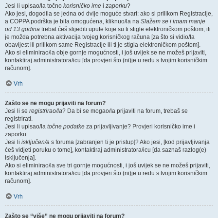
Jesi li upisao/la točno
korisničko ime
i
zaporku
?
Ako jesi, dogodila se jedna od dvije moguće stvari: ako si prilikom Registracije,
a COPPA podrška je bila omogućena, kliknuo/la na
Slažem se i imam manje
od 13 godina
trebat ćeš slijediti upute koje su ti stigle elektroničkom poštom; ili
je možda potrebna aktivacija tvojeg korisničkog računa [za što si vidio/la
obavijest ili prilikom same Registracije ili ti je stigla elektroničkom poštom].
Ako si eliminirao/la obje gornje mogućnosti, i još uvijek se ne možeš prijaviti,
kontaktiraj administratora/icu [da provjeri što (ni)je u redu s tvojim korisničkim
računom].
Vrh
Zašto se ne mogu prijaviti na forum?
Jesi li se
registrirao/la
? Da bi se mogao/la prijaviti na forum, trebaš se
registrirati.
Jesi li upisao/la
točne podatke
za prijavljivanje? Provjeri korisničko ime i
zaporku.
Jesi li
isključen/a
s foruma [zabranjen ti je pristup]? Ako jesi, [kod prijavljivanja
ćeš vidjeti poruku o tome], kontaktiraj administratora/icu [da saznaš razlog(e)
isključenja].
Ako si eliminirao/la sve tri gornje mogućnosti, i još uvijek se ne možeš prijaviti,
kontaktiraj administratora/icu [da provjeri što (ni)je u redu s tvojim korisničkim
računom].
Vrh
Zašto se “više” ne mogu prijaviti na forum?