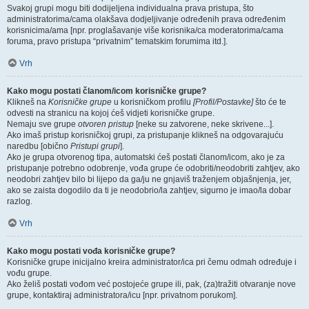
Svakoj grupi mogu biti dodijeljena individualna prava pristupa, što
administratorima/cama olakšava dodjeljivanje određenih prava određenim
korisnicima/ama [npr. proglašavanje više korisnika/ca moderatorima/cama
foruma, pravo pristupa “privatnim” tematskim forumima itd.].
Vrh
Kako mogu postati članom/icom korisničke grupe?
Klikneš na
Korisničke grupe
u korisničkom profilu
[Profil/Postavke]
što će te
odvesti na stranicu na kojoj ćeš vidjeti korisničke grupe.
Nemaju sve grupe
otvoren pristup
[neke su zatvorene, neke skrivene...].
Ako imaš pristup korisničkoj grupi, za pristupanje klikneš na odgovarajuću
naredbu [obično
Pristupi grupi
].
Ako je grupa otvorenog tipa, automatski ćeš postati članom/icom, ako je za
pristupanje potrebno odobrenje, vođa grupe će odobriti/neodobriti zahtjev, ako
neodobri zahtjev bilo bi lijepo da ga/ju ne gnjaviš traženjem objašnjenja, jer,
ako se zaista dogodilo da ti je neodobrio/la zahtjev, sigurno je imao/la dobar
razlog.
Vrh
Kako mogu postati vođa korisničke grupe?
Korisničke grupe inicijalno kreira administrator/ica pri čemu odmah određuje i
vođu grupe.
Ako želiš postati vođom već postojeće grupe ili, pak, (za)tražiti otvaranje nove
grupe, kontaktiraj administratora/icu [npr. privatnom porukom].