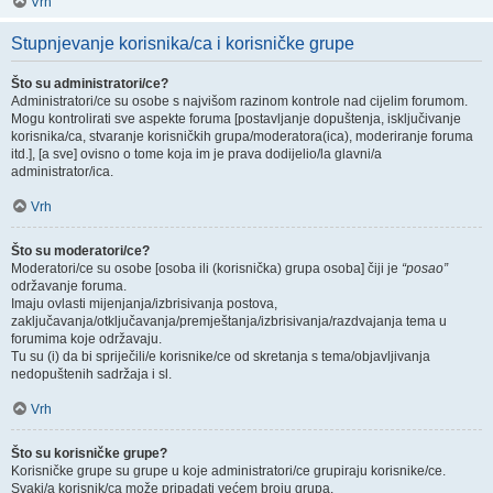
Vrh
Stupnjevanje korisnika/ca i korisničke grupe
Što su administratori/ce?
Administratori/ce su osobe s najvišom razinom kontrole nad cijelim forumom.
Mogu kontrolirati sve aspekte foruma [postavljanje dopuštenja, isključivanje
korisnika/ca, stvaranje korisničkih grupa/moderatora(ica), moderiranje foruma
itd.], [a sve] ovisno o tome koja im je prava dodijelio/la glavni/a
administrator/ica.
Vrh
Što su moderatori/ce?
Moderatori/ce su osobe [osoba ili (korisnička) grupa osoba] čiji je
“posao”
održavanje foruma.
Imaju ovlasti mijenjanja/izbrisivanja postova,
zaključavanja/otključavanja/premještanja/izbrisivanja/razdvajanja tema u
forumima koje održavaju.
Tu su (i) da bi spriječili/e korisnike/ce od skretanja s tema/objavljivanja
nedopuštenih sadržaja i sl.
Vrh
Što su korisničke grupe?
Korisničke grupe su grupe u koje administratori/ce grupiraju korisnike/ce.
Svaki/a korisnik/ca može pripadati većem broju grupa.