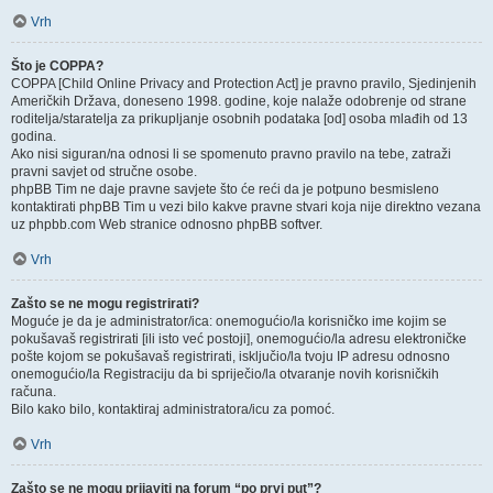
Vrh
Što je COPPA?
COPPA [Child Online Privacy and Protection Act] je pravno pravilo, Sjedinjenih
Američkih Država, doneseno 1998. godine, koje nalaže odobrenje od strane
roditelja/staratelja za prikupljanje osobnih podataka [od] osoba mlađih od 13
godina.
Ako nisi siguran/na odnosi li se spomenuto pravno pravilo na tebe, zatraži
pravni savjet od stručne osobe.
phpBB Tim ne daje pravne savjete što će reći da je potpuno besmisleno
kontaktirati phpBB Tim u vezi bilo kakve pravne stvari koja nije direktno vezana
uz phpbb.com Web stranice odnosno phpBB softver.
Vrh
Zašto se ne mogu registrirati?
Moguće je da je administrator/ica: onemogućio/la korisničko ime kojim se
pokušavaš registrirati [ili isto već postoji], onemogućio/la adresu elektroničke
pošte kojom se pokušavaš registrirati, isključio/la tvoju IP adresu odnosno
onemogućio/la Registraciju da bi spriječio/la otvaranje novih korisničkih
računa.
Bilo kako bilo, kontaktiraj administratora/icu za pomoć.
Vrh
Zašto se ne mogu prijaviti na forum “po prvi put”?