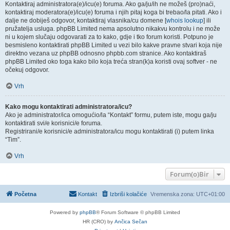
Kontaktiraj administratora(e)/icu(e) foruma. Ako ga/ju/ih ne možeš (pro)naći,
kontaktiraj moderatora(e)/icu(e) foruma i njih pitaj koga bi trebao/la pitati. Ako i
dalje ne dobiješ odgovor, kontaktiraj vlasnika/cu domene [
whois lookup
] ili
pružatelja usluga. phpBB Limited nema apsolutno nikakvu kontrolu i ne može
ni u kojem slučaju odgovarati za to kako, gdje i tko forum koristi. Potpuno je
besmisleno kontaktirati phpBB Limited u vezi bilo kakve pravne stvari koja nije
direktno vezana uz phpBB odnosno phpbb.com stranice. Ako kontaktiraš
phpBB Limited oko toga kako bilo koja treća stran(k)a koristi ovaj softver - ne
očekuj odgovor.
Vrh
Kako mogu kontaktirati administratora/icu?
Ako je administrator/ica omogućio/la “Kontakt” formu, putem iste, mogu ga/ju
kontaktirati svi/e korisnici/e foruma.
Registrirani/e korisnici/e administratora/icu mogu kontaktirati (i) putem linka
“Tim”.
Vrh
Forum(o)Bir
Početna
Kontakt
Izbriši kolačiće
Vremenska zona:
UTC+01:00
Powered by
phpBB
® Forum Software © phpBB Limited
HR (CRO) by
Ančica Sečan