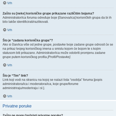
Vrh
Zašto su [neke] korisničke grupe prikazane različitim bojama?
Administrator/ica foruma određuje boje [članova/ica] korisničkih grupa da bi ih
bilo lakše identificirati/razlikovati.
Vrh
Što je “zadana korisnička grupa”?
Ako si član/ica više od jedne grupe, postavke tvoje zadane grupe odnosit će se
na prikaz tvojeg korisničkog imena u smislu kojom će bojom te s kojim
statusom biti prikazano. Administrator/ica može odobriti promjenu zadane
grupe putem korisničkog profila
[Profil/Postavke]
.
Vrh
Što je “Tim” link?
Link koji vodi na stranicu na kojoj se nalazi lista “osoblja” foruma [popis
administratora/ica i moderatora/ica, koje grupe/forume
administriraju/moderiraju i sl.].
Vrh
Privatne poruke
Zašto ne mogu [po]slati privatne poruke?