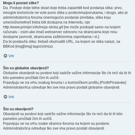
Mogu li postati slike?
Da. Postoje dvije bitne stvari koje treba zapamtiti kod postanja slika: prvo,
mnogi/e korisnici/e ne vole puno slika u postovima/porukama, i drugo, ako je
administrator/ica foruma onemogućio postanje privitaka, slika koju
umećeš/umetneš treba biti dostupna na Internetu, npr.
http://www.primjer.info/moja-slicka.gif [ne može postojati samo na tvojem
računalu - osim ako imaš webserver odnosno na stranicama koje nisu
dostupne javnosti, stranicama zaštićenima zaporkama i sl.].
Da bi postao/la sliku: trebaš obuhvatiti URL, na kojem se slika nalazi, sa
BBKod [img][/img] tago(vi)m(a).
Vrh
Što su globalne obavijesti?
Globalne obavijesti su postovi koji sadrže važne informacije što će reći da bi ih
bilo pametno pročitati čim ih uočiš.
Pojavljuju se na vrhu svakog foruma i u korisničkom profilu
[Profil/Postavke]
.
Administrator/ica određuje tko sve ima pravo postati globalne obavijesti.
Vrh
Što su obavijesti?
Obavijesti su postovi koji sadrže važne informacije što će reći da bi ih bilo
pametno pročitati čim ih uočiš.
Pojavljuju se na vrhu svake stranice foruma na kojem su postane.
Administrator/ica određuje tko sve ima pravo postati obavijesti.