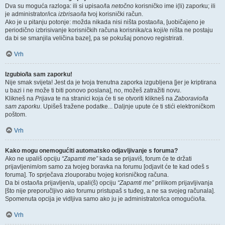
Dva su moguća razloga: ili si upisao/la
netočno
korisničko ime i(li) zaporku; ili
je administrator/ica
izbrisao/la
tvoj korisnički račun.
Ako je u pitanju potonje: možda nikada nisi ništa postao/la, [uobičajeno je
periodično izbrisivanje korisničkih računa korisnika/ca koji/e ništa ne postaju
da bi se smanjila veličina baze], pa se pokušaj ponovo registrirati.
Vrh
Izgubio/la sam zaporku!
Nije smak svijeta! Jest da je tvoja trenutna zaporka izgubljena [jer je kriptirana
u bazi i ne može ti biti ponovo poslana], no, možeš zatražiti novu.
Klikneš na
Prijava
te na stranici koja će ti se otvoriti klikneš na
Zaboravio/la
sam zaporku
. Upišeš tražene podatke... Daljnje upute će ti stići elektroničkom
poštom.
Vrh
Kako mogu onemogućiti automatsko odjavljivanje s foruma?
Ako ne upališ opciju
“Zapamti me”
kada se prijaviš, forum će te držati
prijavljenim/om samo za tvojeg boravka na forumu [odjavit će te kad odeš s
foruma]. To sprječava zlouporabu tvojeg korisničkog računa.
Da bi ostao/la prijavljen/a, upali(š) opciju
“Zapamti me”
prilikom prijavljivanja
[što nije preporučljivo ako forumu pristupaš s tuđeg, a ne sa svojeg računala].
Spomenuta opcija je vidljiva samo ako ju je administrator/ica omogućio/la.
Vrh