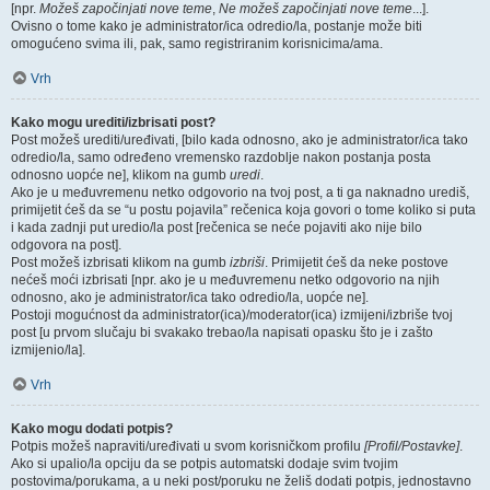
[npr.
Možeš započinjati nove teme
,
Ne možeš započinjati nove teme
...].
Ovisno o tome kako je administrator/ica odredio/la, postanje može biti
omogućeno svima ili, pak, samo registriranim korisnicima/ama.
Vrh
Kako mogu urediti/izbrisati post?
Post možeš urediti/uređivati, [bilo kada odnosno, ako je administrator/ica tako
odredio/la, samo određeno vremensko razdoblje nakon postanja posta
odnosno uopće ne], klikom na gumb
uredi
.
Ako je u međuvremenu netko odgovorio na tvoj post, a ti ga naknadno urediš,
primijetit ćeš da se “u postu pojavila” rečenica koja govori o tome koliko si puta
i kada zadnji put uredio/la post [rečenica se neće pojaviti ako nije bilo
odgovora na post].
Post možeš izbrisati klikom na gumb
izbriši
. Primijetit ćeš da neke postove
nećeš moći izbrisati [npr. ako je u međuvremenu netko odgovorio na njih
odnosno, ako je administrator/ica tako odredio/la, uopće ne].
Postoji mogućnost da administrator(ica)/moderator(ica) izmijeni/izbriše tvoj
post [u prvom slučaju bi svakako trebao/la napisati opasku što je i zašto
izmijenio/la].
Vrh
Kako mogu dodati potpis?
Potpis možeš napraviti/uređivati u svom korisničkom profilu
[Profil/Postavke]
.
Ako si upalio/la opciju da se potpis automatski dodaje svim tvojim
postovima/porukama, a u neki post/poruku ne želiš dodati potpis, jednostavno