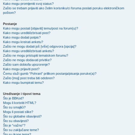
Kako mogu promijeniti svoj status?
Zašto se trebam prijaviti ako želim korisniku/ci foruma poslati poruku elektroničkom
poštom?
Postanje
Kako mogu postati [objaviti] temu/post na forum(u)?
Kako mogu urediti/izbrisati post?
Kako mogu dodati potpis?
Kako mogu kreirati anketu?
Zašto ne mogu dodati još [više] odgovora [opcija]?
Kako mogu urediti/izbrisati anketu?
Zašto ne mogu pristupiti tematskom forumu?
Zašto ne mogu dodavati privitke?
Zašto sam dobio/la upozorenje?
Kako mogu prijaviti post?
Čemu služi gumb “Pohrani” prilikom postanja/pisanja poruke(a)?
Zašto [moj] post treba biti odobren?
Kako mogu bumpirati temu?
Uređivanje i tipovi tema
Što je BBKod?
Mogu li koristiti HTML?
Što su smajlići?
Mogu li postati slike?
Što su globalne obavijesti?
Što su obavijesti?
Što je “važno”?
Što su zaključane teme?
Što su ikone tema?