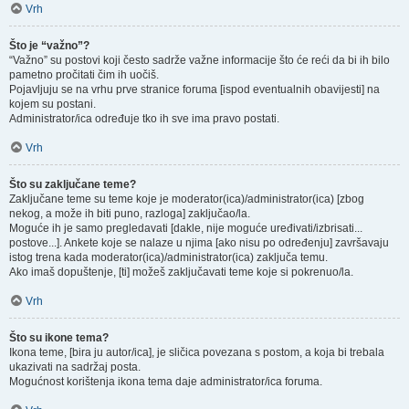
Vrh
Što je “važno”?
“Važno” su postovi koji često sadrže važne informacije što će reći da bi ih bilo
pametno pročitati čim ih uočiš.
Pojavljuju se na vrhu prve stranice foruma [ispod eventualnih obavijesti] na
kojem su postani.
Administrator/ica određuje tko ih sve ima pravo postati.
Vrh
Što su zaključane teme?
Zaključane teme su teme koje je moderator(ica)/administrator(ica) [zbog
nekog, a može ih biti puno, razloga] zaključao/la.
Moguće ih je samo pregledavati [dakle, nije moguće uređivati/izbrisati...
postove...]. Ankete koje se nalaze u njima [ako nisu po određenju] završavaju
istog trena kada moderator(ica)/administrator(ica) zaključa temu.
Ako imaš dopuštenje, [ti] možeš zaključavati teme koje si pokrenuo/la.
Vrh
Što su ikone tema?
Ikona teme, [bira ju autor/ica], je sličica povezana s postom, a koja bi trebala
ukazivati na sadržaj posta.
Mogućnost korištenja ikona tema daje administrator/ica foruma.