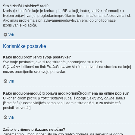
Što “Izbriši kolačiće” radi?
Izbrisuje kolačiće koje je kreirao phpBB, a koji, inače, sadrže informacije o
tvojem prijavljivanju, pregledanim/pročitanim forumima/temama/postovima i sl.
Ako imaš problema s prijavljivanjem/odjavljivanjem, [obično] pomaže
izbrisivanje kolačića.
Vrh
Korisničke postavke
Kako mogu promijeniti svoje postavke?
Sve tvoje postavke, ako si registriran/a, pohranjene su u bazi.
Prijaviš se
i klikneš na link
Profil/Postavke
što će te odvesti na stranicu na kojoj
možeš promijenite sve svoje postavke.
Vrh
Kako mogu onemogućiti pojavu mog korisničkog imena na online popisu?
U korisničkom profilu [
Profil/Postavke
] upališ opciju
Sakrij moj online status
[čime ćeš (p)ostati vidljiv/a samo sebi i administratoru/ici, a za ostale ćeš
postati skriven/a].
Vrh
Zašto je vrijeme prikazano netočno?
Zanemarimo li mogućnost, što se vrlo rijetko događa, da server nije dobro