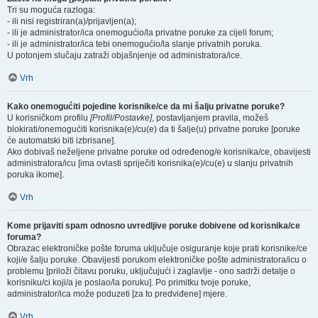
Tri su moguća razloga:
- ili nisi registriran(a)/prijavljen(a);
- ili je administrator/ica onemogućio/la privatne poruke za cijeli forum;
- ili je administrator/ica tebi onemogućio/la slanje privatnih poruka.
U potonjem slučaju zatraži objašnjenje od administratora/ice.
Vrh
Kako onemogućiti pojedine korisnike/ce da mi šalju privatne poruke?
U korisničkom profilu
[Profil/Postavke]
, postavljanjem pravila, možeš
blokirati/onemogućiti korisnika(e)/cu(e) da ti šalje(u) privatne poruke [poruke
će automatski biti izbrisane].
Ako dobivaš neželjene privatne poruke od određenog/e korisnika/ce, obavijesti
administratora/icu [ima ovlasti spriječiti korisnika(e)/cu(e) u slanju privatnih
poruka ikome].
Vrh
Kome prijaviti spam odnosno uvredljive poruke dobivene od korisnika/ce
foruma?
Obrazac elektroničke pošte foruma uključuje osiguranje koje prati korisnike/ce
koji/e šalju poruke. Obavijesti porukom elektroničke pošte administratora/icu o
problemu [priloži čitavu poruku, uključujući i zaglavlje - ono sadrži detalje o
korisniku/ci koji/a je poslao/la poruku]. Po primitku tvoje poruke,
administrator/ica može poduzeti [za to predviđene] mjere.
Vrh