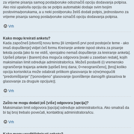
za vrijeme pisanja samog posta/poruke odoznačiš opciju dodavanja potpisa.
Ako nisi upalio/la opciju da se potpis automatski dodaje svim tvojim
postovima/porukama, a u neki post/poruku želiš dodati potpis, jednostavno za
vrijeme pisanja samog posta/poruke označiš opciju dodavanja potpisa.
Vrh
Kako mogu kreirati anketu?
Kada započneš [otvoriš] novu temu [ili izmijeniš prvi post postojeće teme - ako
imaš dopuštenje] vidjet ćeš formu
Kreiranje ankete
ispod okvira za pisanje
teksta posta [ako to ne vidiš, vjerojatno nemaš dopuštenje za kreiranje anketa].
Upišeš pitanje i [barem] dva moguća odgovora [svaki u zaseban redak], kojih
maksimalan limit određuje administrator/ica. Možeš postaviti (i) vremensko
ograničenje trajanja ankete [upišeš broj dana; 0=neograničeno], [broj] koliko
opcija korisnik/ca može odabrati prilikom glasovanja te o(ne)mogućiti
“predomišljanje” [“ponovljeno” glasovanje (poništenje danog/ih glasa/ova te
glasovanje za drugu/e opciju/e)].
Vrh
Zašto ne mogu dodati još [više] odgovora [opcija]?
Maksimalan limit odgovora [opcija] određuje administrator/ica. Ako smatraš da
bi taj broj trebalo povećati, kontaktiraj administratora/icu.
Vrh