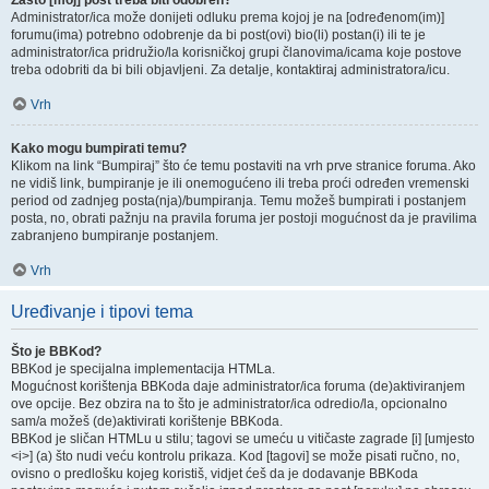
Zašto [moj] post treba biti odobren?
Administrator/ica može donijeti odluku prema kojoj je na [određenom(im)]
forumu(ima) potrebno odobrenje da bi post(ovi) bio(li) postan(i) ili te je
administrator/ica pridružio/la korisničkoj grupi članovima/icama koje postove
treba odobriti da bi bili objavljeni. Za detalje, kontaktiraj administratora/icu.
Vrh
Kako mogu bumpirati temu?
Klikom na link “Bumpiraj” što će temu postaviti na vrh prve stranice foruma. Ako
ne vidiš link, bumpiranje je ili onemogućeno ili treba proći određen vremenski
period od zadnjeg posta(nja)/bumpiranja. Temu možeš bumpirati i postanjem
posta, no, obrati pažnju na pravila foruma jer postoji mogućnost da je pravilima
zabranjeno bumpiranje postanjem.
Vrh
Uređivanje i tipovi tema
Što je BBKod?
BBKod je specijalna implementacija HTMLa.
Mogućnost korištenja BBKoda daje administrator/ica foruma (de)aktiviranjem
ove opcije. Bez obzira na to što je administrator/ica odredio/la, opcionalno
sam/a možeš (de)aktivirati korištenje BBKoda.
BBKod je sličan HTMLu u stilu; tagovi se umeću u vitičaste zagrade [i] [umjesto
<i>] (a) što nudi veću kontrolu prikaza. Kod [tagovi] se može pisati ručno, no,
ovisno o predlošku kojeg koristiš, vidjet ćeš da je dodavanje BBKoda