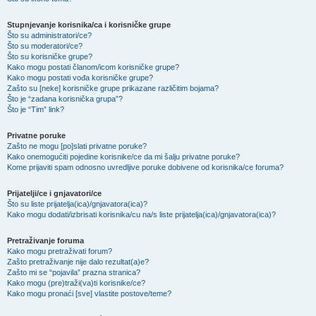
Stupnjevanje korisnika/ca i korisničke grupe
Što su administratori/ce?
Što su moderatori/ce?
Što su korisničke grupe?
Kako mogu postati članom/icom korisničke grupe?
Kako mogu postati vođa korisničke grupe?
Zašto su [neke] korisničke grupe prikazane različitim bojama?
Što je “zadana korisnička grupa”?
Što je “Tim” link?
Privatne poruke
Zašto ne mogu [po]slati privatne poruke?
Kako onemogućiti pojedine korisnike/ce da mi šalju privatne poruke?
Kome prijaviti spam odnosno uvredljive poruke dobivene od korisnika/ce foruma?
Prijatelji/ce i gnjavatori/ce
Što su liste prijatelja(ica)/gnjavatora(ica)?
Kako mogu dodati/izbrisati korisnika/cu na/s liste prijatelja(ica)/gnjavatora(ica)?
Pretraživanje foruma
Kako mogu pretraživati forum?
Zašto pretraživanje nije dalo rezultat(a)e?
Zašto mi se “pojavila” prazna stranica?
Kako mogu (pre)traži(va)ti korisnike/ce?
Kako mogu pronaći [sve] vlastite postove/teme?