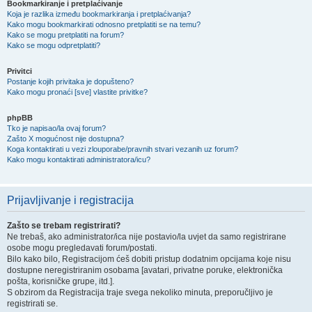
Bookmarkiranje i pretplaćivanje
Koja je razlika između bookmarkiranja i pretplaćivanja?
Kako mogu bookmarkirati odnosno pretplatiti se na temu?
Kako se mogu pretplatiti na forum?
Kako se mogu odpretplatiti?
Privitci
Postanje kojih privitaka je dopušteno?
Kako mogu pronaći [sve] vlastite privitke?
phpBB
Tko je napisao/la ovaj forum?
Zašto X mogućnost nije dostupna?
Koga kontaktirati u vezi zlouporabe/pravnih stvari vezanih uz forum?
Kako mogu kontaktirati administratora/icu?
Prijavljivanje i registracija
Zašto se trebam registrirati?
Ne trebaš, ako administrator/ica nije postavio/la uvjet da samo registrirane
osobe mogu pregledavati forum/postati.
Bilo kako bilo, Registracijom ćeš dobiti pristup dodatnim opcijama koje nisu
dostupne neregistriranim osobama [avatari, privatne poruke, elektronička
pošta, korisničke grupe, itd.].
S obzirom da Registracija traje svega nekoliko minuta, preporučljivo je
registrirati se.