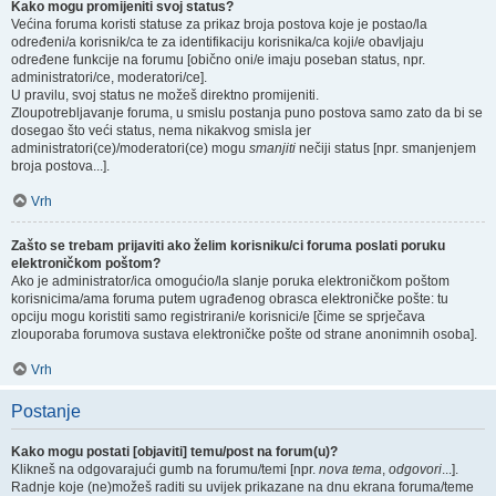
Kako mogu promijeniti svoj status?
Većina foruma koristi statuse za prikaz broja postova koje je postao/la
određeni/a korisnik/ca te za identifikaciju korisnika/ca koji/e obavljaju
određene funkcije na forumu [obično oni/e imaju poseban status, npr.
administratori/ce, moderatori/ce].
U pravilu, svoj status ne možeš direktno promijeniti.
Zloupotrebljavanje foruma, u smislu postanja puno postova samo zato da bi se
dosegao što veći status, nema nikakvog smisla jer
administratori(ce)/moderatori(ce) mogu
smanjiti
nečiji status [npr. smanjenjem
broja postova...].
Vrh
Zašto se trebam prijaviti ako želim korisniku/ci foruma poslati poruku
elektroničkom poštom?
Ako je administrator/ica omogućio/la slanje poruka elektroničkom poštom
korisnicima/ama foruma putem ugrađenog obrasca elektroničke pošte: tu
opciju mogu koristiti samo registrirani/e korisnici/e [čime se sprječava
zlouporaba forumova sustava elektroničke pošte od strane anonimnih osoba].
Vrh
Postanje
Kako mogu postati [objaviti] temu/post na forum(u)?
Klikneš na odgovarajući gumb na forumu/temi [npr.
nova tema
,
odgovori
...].
Radnje koje (ne)možeš raditi su uvijek prikazane na dnu ekrana foruma/teme