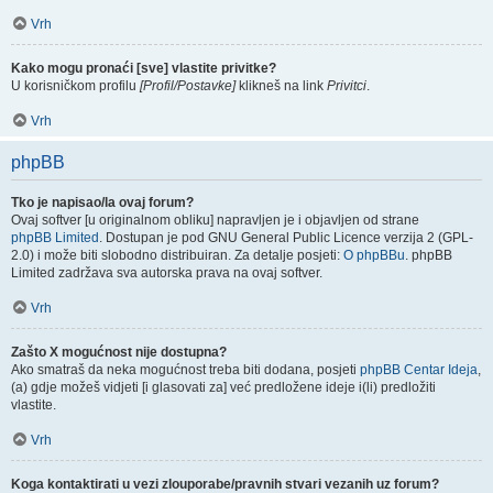
Vrh
Kako mogu pronaći [sve] vlastite privitke?
U korisničkom profilu
[Profil/Postavke]
klikneš na link
Privitci
.
Vrh
phpBB
Tko je napisao/la ovaj forum?
Ovaj softver [u originalnom obliku] napravljen je i objavljen od strane
phpBB Limited
. Dostupan je pod GNU General Public Licence verzija 2 (GPL-
2.0) i može biti slobodno distribuiran. Za detalje posjeti:
O phpBBu
. phpBB
Limited zadržava sva autorska prava na ovaj softver.
Vrh
Zašto X mogućnost nije dostupna?
Ako smatraš da neka mogućnost treba biti dodana, posjeti
phpBB Centar Ideja
,
(a) gdje možeš vidjeti [i glasovati za] već predložene ideje i(li) predložiti
vlastite.
Vrh
Koga kontaktirati u vezi zlouporabe/pravnih stvari vezanih uz forum?