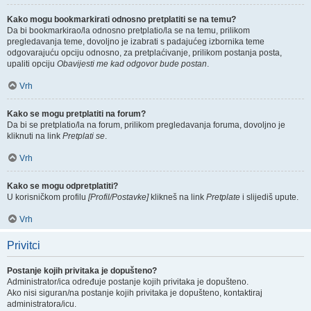
Kako mogu bookmarkirati odnosno pretplatiti se na temu?
Da bi bookmarkirao/la odnosno pretplatio/la se na temu, prilikom
pregledavanja teme, dovoljno je izabrati s padajućeg izbornika teme
odgovarajuću opciju odnosno, za pretplaćivanje, prilikom postanja posta,
upaliti opciju
Obavijesti me kad odgovor bude postan
.
Vrh
Kako se mogu pretplatiti na forum?
Da bi se pretplatio/la na forum, prilikom pregledavanja foruma, dovoljno je
kliknuti na link
Pretplati se
.
Vrh
Kako se mogu odpretplatiti?
U korisničkom profilu
[Profil/Postavke]
klikneš na link
Pretplate
i slijediš upute.
Vrh
Privitci
Postanje kojih privitaka je dopušteno?
Administrator/ica određuje postanje kojih privitaka je dopušteno.
Ako nisi siguran/na postanje kojih privitaka je dopušteno, kontaktiraj
administratora/icu.