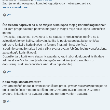
Zadnju verziju ovog mog kompletnog prijevoda možeš preuzeti sa:
ancica.sunceko.net
.
Vrh
Što trebam napraviti da bi se vidjela slika ispod mojeg korisničkog imena?
Prilikom pregledavanja postova moguće je vidjeti dvije slike ispod korisničkih
imena.
Prva slika, statusnica, povezana je sa statusom korisnika/ce; obično su to
zvjezdice/blokovi koji označavaju: koliko je postova postao/la korisnik/ca
odnosno funkciju korisnika/ce na forumu [npr. administrator/ica].
Ispod nje se može nalaziti veća slika zvana avatar [obično jedinstvena/osobna
za svakog/u korisnika/cu].
Dopuštenja o korištenju statusnica/avatara, kao i izbor dostupnosti istih, daje
administrator/ica foruma [slobodno ga/ju kontaktiraj (sa) zamolbom o
dopuštenju statusnica/avatara ako isto/a nije dao/la].
Vrh
Kako mogu dodati avatara?
Avatara možeš dodati u svom korisničkom profilu
[Profil/Postavke]
putem jedne
od sljedeće četiri metode: korištenjem Gravatara, (iza)biranjem iz Galerije
avatara, linkanjem na avatara odnosno pohranjivanjem avatara.
Vrh