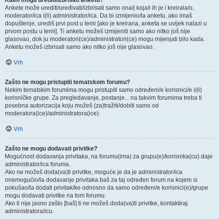
Kako mogu urediti/izbrisati anketu?
Ankete može urediti/uređivati/izbrisati samo ona/j koja/i ih je i kreirala/o,
moderator/ica i(li) administrator/ica. Da bi izmijenio/la anketu, ako imaš
dopuštenje, urediš prvi post u temi [ako je kreirana, anketa se uvijek nalazi u
prvom postu u temi]. Ti anketu možeš izmijeniti samo ako nitko još nije
glasovao, dok ju moderatori(ce)/administratori(ce) mogu mijenjati bilo kada.
Anketu možeš izbrisati samo ako nitko još nije glasovao.
Vrh
Zašto ne mogu pristupiti tematskom forumu?
Nekim tematskim forumima mogu pristupiti samo određeni/e korisnici/e i(li)
korisničke grupe. Za pregledavanje, postanje... na takvim forumima treba ti
posebna autorizacija koju možeš (za)tražiti/dobiti samo od
moderatora(ice)/administratora(ice).
Vrh
Zašto ne mogu dodavati privitke?
Mogućnost dodavanja privitaka, na forumu(ima) za grupu(e)/korisnika(cu) daje
administrator/ica foruma.
Ako ne možeš doda(va)ti privitke, moguće je da je administrator/ica
onemogućio/la dodavanje privitaka baš za taj određen forum na kojem si
pokušao/la dodati privitak/ke odnosno da samo određeni/e korisnici(e)/grupe
mogu dodavati privitke na tom forumu.
Ako ti nije jasno zašto [baš] ti ne možeš doda(va)ti privitke, kontaktiraj
administratora/icu.