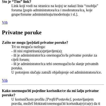
Što je “Tim” link?
Link koji vodi na stranicu na kojoj se nalazi lista “osoblja”
foruma [popis administratora/ica i moderatora/ica, koje
grupe/forume administriraju/moderiraju i sl.].
Vrh
Privatne poruke
Zašto ne mogu [po]slati privatne poruke?
Tri su moguća razloga:
- ili nisi registriran(a)/prijavljen(a);
- ili je administrator/ica onemogućio/la privatne poruke za
cijeli forum;
- ili je administrator/ica tebi onemogućio/la slanje privatnih
poruka.
U potonjem slučaju zatraži objašnjenje od administratora/ice.
Vrh
Kako onemogućiti pojedine korisnike/ce da mi šalju privatne
poruke?
U korisničkom profilu
[Profil/Postavke]
, postavljanjem
pravila, možeš blokirati/onemogućiti korisnika(e)/cu(e) da ti