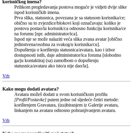
korisničkog imena?
Prilikom pregledavanja postova moguće je vidjeti dvije slike
ispod korisničkih imena.
Prva slika, statusnica, povezana je sa statusom korisnika/ce;
obično su to zvjezdice/blokovi koji označavaju: koliko je
postova postao/la korisnik/ca odnosno funkciju korisnika/ce
na forumu [npr. administrator/ica].
Ispod nje se može nalaziti veća slika zvana avatar [obično
jedinstvena/osobna za svakog/u korisnika/cu].
Dopuštenja o korištenju statusnica/avatara, kao i izbor
dostupnosti istih, daje administrator/ica foruma [slobodno
ga/ju kontaktiraj (sa) zamolbom o dopuštenju
statusnica/avatara ako isto/a nije dao/la].
Vrh
Kako mogu dodati avatara?
Avatara možeš dodati u svom korisničkom profilu
[Profil/Postavke]
putem jedne od sljedeće četiri metode:
korištenjem Gravatara, (iza)biranjem iz Galerije avatara,
linkanjem na avatara odnosno pohranjivanjem avatara.
Vrh