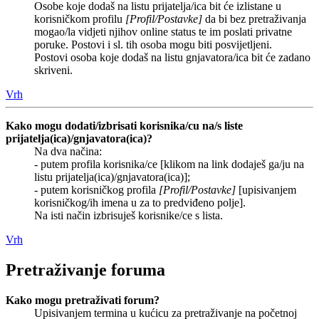
Osobe koje dodaš na listu prijatelja/ica bit će izlistane u
korisničkom profilu
[Profil/Postavke]
da bi bez pretraživanja
mogao/la vidjeti njihov online status te im poslati privatne
poruke. Postovi i sl. tih osoba mogu biti posvijetljeni.
Postovi osoba koje dodaš na listu gnjavatora/ica bit će zadano
skriveni.
Vrh
Kako mogu dodati/izbrisati korisnika/cu na/s liste
prijatelja(ica)/gnjavatora(ica)?
Na dva načina:
- putem profila korisnika/ce [klikom na link dodaješ ga/ju na
listu prijatelja(ica)/gnjavatora(ica)];
- putem korisničkog profila
[Profil/Postavke]
[upisivanjem
korisničkog/ih imena u za to predviđeno polje].
Na isti način izbrisuješ korisnike/ce s lista.
Vrh
Pretraživanje foruma
Kako mogu pretraživati forum?
Upisivanjem termina u kućicu za pretraživanje na početnoj