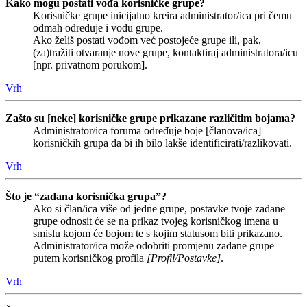
Kako mogu postati vođa korisničke grupe?
Korisničke grupe inicijalno kreira administrator/ica pri čemu
odmah određuje i vođu grupe.
Ako želiš postati vođom već postojeće grupe ili, pak,
(za)tražiti otvaranje nove grupe, kontaktiraj administratora/icu
[npr. privatnom porukom].
Vrh
Zašto su [neke] korisničke grupe prikazane različitim bojama?
Administrator/ica foruma određuje boje [članova/ica]
korisničkih grupa da bi ih bilo lakše identificirati/razlikovati.
Vrh
Što je “zadana korisnička grupa”?
Ako si član/ica više od jedne grupe, postavke tvoje zadane
grupe odnosit će se na prikaz tvojeg korisničkog imena u
smislu kojom će bojom te s kojim statusom biti prikazano.
Administrator/ica može odobriti promjenu zadane grupe
putem korisničkog profila
[Profil/Postavke]
.
Vrh