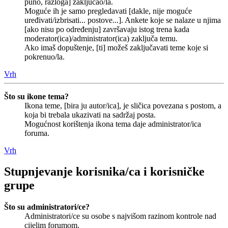
puno, razloga] zaključao/la.
Moguće ih je samo pregledavati [dakle, nije moguće
uređivati/izbrisati... postove...]. Ankete koje se nalaze u njima
[ako nisu po određenju] završavaju istog trena kada
moderator(ica)/administrator(ica) zaključa temu.
Ako imaš dopuštenje, [ti] možeš zaključavati teme koje si
pokrenuo/la.
Vrh
Što su ikone tema?
Ikona teme, [bira ju autor/ica], je sličica povezana s postom, a
koja bi trebala ukazivati na sadržaj posta.
Mogućnost korištenja ikona tema daje administrator/ica
foruma.
Vrh
Stupnjevanje korisnika/ca i korisničke
grupe
Što su administratori/ce?
Administratori/ce su osobe s najvišom razinom kontrole nad
cijelim forumom.