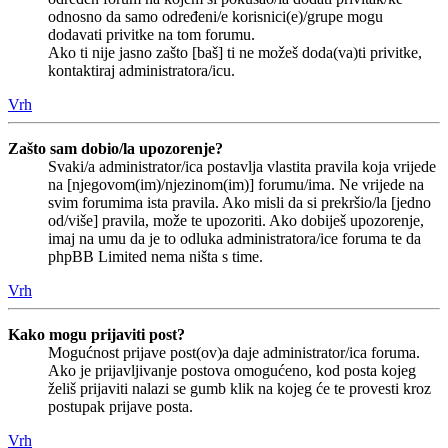
odnosno da samo određeni/e korisnici(e)/grupe mogu
dodavati privitke na tom forumu.
Ako ti nije jasno zašto [baš] ti ne možeš doda(va)ti privitke,
kontaktiraj administratora/icu.
Vrh
Zašto sam dobio/la upozorenje?
Svaki/a administrator/ica postavlja vlastita pravila koja vrijede
na [njegovom(im)/njezinom(im)] forumu/ima. Ne vrijede na
svim forumima ista pravila. Ako misli da si prekršio/la [jedno
od/više] pravila, može te upozoriti. Ako dobiješ upozorenje,
imaj na umu da je to odluka administratora/ice foruma te da
phpBB Limited nema ništa s time.
Vrh
Kako mogu prijaviti post?
Mogućnost prijave post(ov)a daje administrator/ica foruma.
Ako je prijavljivanje postova omogućeno, kod posta kojeg
želiš prijaviti nalazi se gumb klik na kojeg će te provesti kroz
postupak prijave posta.
Vrh