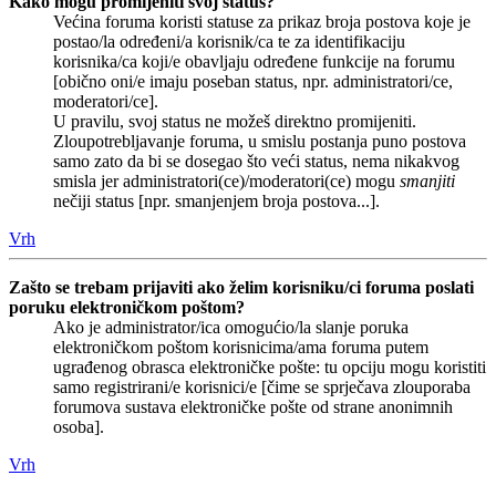
Kako mogu promijeniti svoj status?
Većina foruma koristi statuse za prikaz broja postova koje je
postao/la određeni/a korisnik/ca te za identifikaciju
korisnika/ca koji/e obavljaju određene funkcije na forumu
[obično oni/e imaju poseban status, npr. administratori/ce,
moderatori/ce].
U pravilu, svoj status ne možeš direktno promijeniti.
Zloupotrebljavanje foruma, u smislu postanja puno postova
samo zato da bi se dosegao što veći status, nema nikakvog
smisla jer administratori(ce)/moderatori(ce) mogu
smanjiti
nečiji status [npr. smanjenjem broja postova...].
Vrh
Zašto se trebam prijaviti ako želim korisniku/ci foruma poslati
poruku elektroničkom poštom?
Ako je administrator/ica omogućio/la slanje poruka
elektroničkom poštom korisnicima/ama foruma putem
ugrađenog obrasca elektroničke pošte: tu opciju mogu koristiti
samo registrirani/e korisnici/e [čime se sprječava zlouporaba
forumova sustava elektroničke pošte od strane anonimnih
osoba].
Vrh