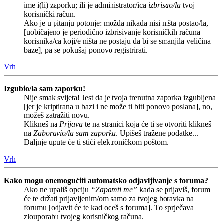
ime i(li) zaporku; ili je administrator/ica
izbrisao/la
tvoj
korisnički račun.
Ako je u pitanju potonje: možda nikada nisi ništa postao/la,
[uobičajeno je periodično izbrisivanje korisničkih računa
korisnika/ca koji/e ništa ne postaju da bi se smanjila veličina
baze], pa se pokušaj ponovo registrirati.
Vrh
Izgubio/la sam zaporku!
Nije smak svijeta! Jest da je tvoja trenutna zaporka izgubljena
[jer je kriptirana u bazi i ne može ti biti ponovo poslana], no,
možeš zatražiti novu.
Klikneš na
Prijava
te na stranici koja će ti se otvoriti klikneš
na
Zaboravio/la sam zaporku
. Upišeš tražene podatke...
Daljnje upute će ti stići elektroničkom poštom.
Vrh
Kako mogu onemogućiti automatsko odjavljivanje s foruma?
Ako ne upališ opciju
“Zapamti me”
kada se prijaviš, forum
će te držati prijavljenim/om samo za tvojeg boravka na
forumu [odjavit će te kad odeš s foruma]. To sprječava
zlouporabu tvojeg korisničkog računa.