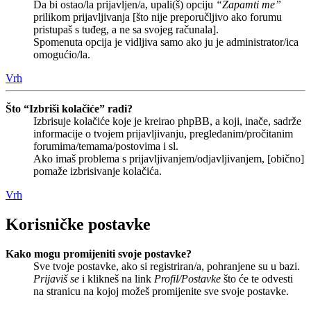
Da bi ostao/la prijavljen/a, upali(š) opciju
“Zapamti me”
prilikom prijavljivanja [što nije preporučljivo ako forumu
pristupaš s tuđeg, a ne sa svojeg računala].
Spomenuta opcija je vidljiva samo ako ju je administrator/ica
omogućio/la.
Vrh
Što “Izbriši kolačiće” radi?
Izbrisuje kolačiće koje je kreirao phpBB, a koji, inače, sadrže
informacije o tvojem prijavljivanju, pregledanim/pročitanim
forumima/temama/postovima i sl.
Ako imaš problema s prijavljivanjem/odjavljivanjem, [obično]
pomaže izbrisivanje kolačića.
Vrh
Korisničke postavke
Kako mogu promijeniti svoje postavke?
Sve tvoje postavke, ako si registriran/a, pohranjene su u bazi.
Prijaviš se
i klikneš na link
Profil/Postavke
što će te odvesti
na stranicu na kojoj možeš promijenite sve svoje postavke.