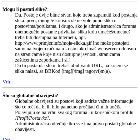
Mogu li postati slike?
Da. Postoje dvije bitne stvari koje treba zapamtiti kod postanja
slika: prvo, mnogi/e korisnici/e ne vole puno slika u
postovima/porukama, i drugo, ako je administrator/ica foruma
onemogućio postanje privitaka, slika koju umećeš/umetneš
treba biti dostupna na Internetu, npr.
http://www.primjer.info/moja-slicka.gif [ne može postojati
samo na tvojem računalu - osim ako imaš webserver odnosno
na stranicama koje nisu dostupne javnosti, stranicama
zaštićenima zaporkama i sl.].
Da bi postao/la sliku: trebaš obuhvatiti URL, na kojem se
slika nalazi, sa BBKod [img][/img] tago(vi)m(a).
Vrh
Što su globalne obavijesti?
Globalne obavijesti su postovi koji sadrže važne informacije
što će reći da bi ih bilo pametno pročitati čim ih uočiš.
Pojavljuju se na vrhu svakog foruma i u korisničkom profilu
[Profil/Postavke]
.
Administrator/ica određuje tko sve ima pravo postati globalne
obavijesti.
Vrh