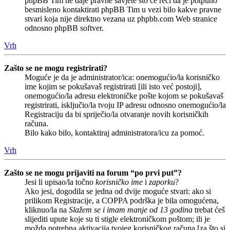
phpBB Tim ne daje pravne savjete što će reći da je potpuno
besmisleno kontaktirati phpBB Tim u vezi bilo kakve pravne
stvari koja nije direktno vezana uz phpbb.com Web stranice
odnosno phpBB softver.
Vrh
Zašto se ne mogu registrirati?
Moguće je da je administrator/ica: onemogućio/la korisničko
ime kojim se pokušavaš registrirati [ili isto već postoji],
onemogućio/la adresu elektroničke pošte kojom se pokušavaš
registrirati, isključio/la tvoju IP adresu odnosno onemogućio/la
Registraciju da bi spriječio/la otvaranje novih korisničkih
računa.
Bilo kako bilo, kontaktiraj administratora/icu za pomoć.
Vrh
Zašto se ne mogu prijaviti na forum “po prvi put”?
Jesi li upisao/la točno
korisničko ime
i
zaporku
?
Ako jesi, dogodila se jedna od dvije moguće stvari: ako si
prilikom Registracije, a COPPA podrška je bila omogućena,
kliknuo/la na
Slažem se i imam manje od 13 godina
trebat ćeš
slijediti upute koje su ti stigle elektroničkom poštom; ili je
možda potrebna aktivacija tvojeg korisničkog računa [za što si