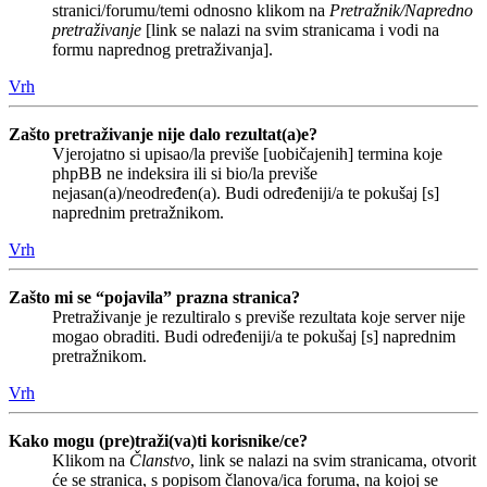
stranici/forumu/temi odnosno klikom na
Pretražnik/Napredno
pretraživanje
[link se nalazi na svim stranicama i vodi na
formu naprednog pretraživanja].
Vrh
Zašto pretraživanje nije dalo rezultat(a)e?
Vjerojatno si upisao/la previše [uobičajenih] termina koje
phpBB ne indeksira ili si bio/la previše
nejasan(a)/neodređen(a). Budi određeniji/a te pokušaj [s]
naprednim pretražnikom.
Vrh
Zašto mi se “pojavila” prazna stranica?
Pretraživanje je rezultiralo s previše rezultata koje server nije
mogao obraditi. Budi određeniji/a te pokušaj [s] naprednim
pretražnikom.
Vrh
Kako mogu (pre)traži(va)ti korisnike/ce?
Klikom na
Članstvo
, link se nalazi na svim stranicama, otvorit
će se stranica, s popisom članova/ica foruma, na kojoj se