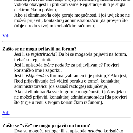
vidio/la obavijest ili prilikom same Registracije ili ti je stigla
elektroničkom poštom].
Ako si eliminirao/la obje gornje mogućnosti, i još uvijek se ne
možeš prijaviti, kontaktiraj administratora/icu [da provjeri što
(ni)je u redu s tvojim korisničkim računom].
Vrh
Zašto se ne mogu prijaviti na forum?
Jesi li se
registrirao/la
? Da bi se mogao/la prijaviti na forum,
trebaš se registrirati.
Jesi li upisao/la
točne podatke
za prijavljivanje? Provjeri
korisničko ime i zaporku.
Jesi li
isključen/a
s foruma [zabranjen ti je pristup]? Ako jesi,
[kod prijavljivanja ćeš vidjeti poruku o tome], kontaktiraj
administratora/icu [da saznaš razlog(e) isključenja].
Ako si eliminirao/la sve tri gornje mogućnosti, i još uvijek se
ne možeš prijaviti, kontaktiraj administratora/icu [da provjeri
što (ni)je u redu s tvojim korisničkim računom].
Vrh
Zašto se “više” ne mogu prijaviti na forum?
Dva su moguća razloga: ili si upisao/la
netočno
korisničko