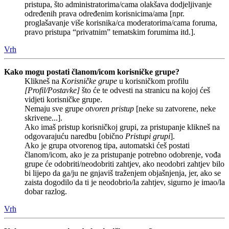
pristupa, što administratorima/cama olakšava dodjeljivanje
određenih prava određenim korisnicima/ama [npr.
proglašavanje više korisnika/ca moderatorima/cama foruma,
pravo pristupa “privatnim” tematskim forumima itd.].
Vrh
Kako mogu postati članom/icom korisničke grupe?
Klikneš na
Korisničke grupe
u korisničkom profilu
[Profil/Postavke]
što će te odvesti na stranicu na kojoj ćeš
vidjeti korisničke grupe.
Nemaju sve grupe
otvoren pristup
[neke su zatvorene, neke
skrivene...].
Ako imaš pristup korisničkoj grupi, za pristupanje klikneš na
odgovarajuću naredbu [obično
Pristupi grupi
].
Ako je grupa otvorenog tipa, automatski ćeš postati
članom/icom, ako je za pristupanje potrebno odobrenje, vođa
grupe će odobriti/neodobriti zahtjev, ako neodobri zahtjev bilo
bi lijepo da ga/ju ne gnjaviš traženjem objašnjenja, jer, ako se
zaista dogodilo da ti je neodobrio/la zahtjev, sigurno je imao/la
dobar razlog.
Vrh