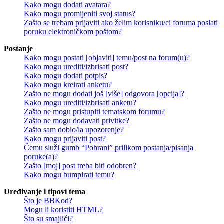
Kako mogu dodati avatara?
Kako mogu promijeniti svoj status?
Zašto se trebam prijaviti ako želim korisniku/ci foruma poslati
poruku elektroničkom poštom?
Postanje
Kako mogu postati [objaviti] temu/post na forum(u)?
Kako mogu urediti/izbrisati post?
Kako mogu dodati potpis?
Kako mogu kreirati anketu?
Zašto ne mogu dodati još [više] odgovora [opcija]?
Kako mogu urediti/izbrisati anketu?
Zašto ne mogu pristupiti tematskom forumu?
Zašto ne mogu dodavati privitke?
Zašto sam dobio/la upozorenje?
Kako mogu prijaviti post?
Čemu služi gumb “Pohrani” prilikom postanja/pisanja
poruke(a)?
Zašto [moj] post treba biti odobren?
Kako mogu bumpirati temu?
Uređivanje i tipovi tema
Što je BBKod?
Mogu li koristiti HTML?
Što su smajlići?