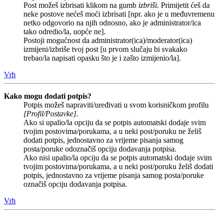
Post možeš izbrisati klikom na gumb
izbriši
. Primijetit ćeš da
neke postove nećeš moći izbrisati [npr. ako je u međuvremenu
netko odgovorio na njih odnosno, ako je administrator/ica
tako odredio/la, uopće ne].
Postoji mogućnost da administrator(ica)/moderator(ica)
izmijeni/izbriše tvoj post [u prvom slučaju bi svakako
trebao/la napisati opasku što je i zašto izmijenio/la].
Vrh
Kako mogu dodati potpis?
Potpis možeš napraviti/uređivati u svom korisničkom profilu
[Profil/Postavke]
.
Ako si upalio/la opciju da se potpis automatski dodaje svim
tvojim postovima/porukama, a u neki post/poruku ne želiš
dodati potpis, jednostavno za vrijeme pisanja samog
posta/poruke odoznačiš opciju dodavanja potpisa.
Ako nisi upalio/la opciju da se potpis automatski dodaje svim
tvojim postovima/porukama, a u neki post/poruku želiš dodati
potpis, jednostavno za vrijeme pisanja samog posta/poruke
označiš opciju dodavanja potpisa.
Vrh