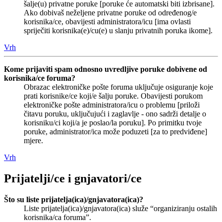
šalje(u) privatne poruke [poruke će automatski biti izbrisane].
Ako dobivaš neželjene privatne poruke od određenog/e
korisnika/ce, obavijesti administratora/icu [ima ovlasti
spriječiti korisnika(e)/cu(e) u slanju privatnih poruka ikome].
Vrh
Kome prijaviti spam odnosno uvredljive poruke dobivene od
korisnika/ce foruma?
Obrazac elektroničke pošte foruma uključuje osiguranje koje
prati korisnike/ce koji/e šalju poruke. Obavijesti porukom
elektroničke pošte administratora/icu o problemu [priloži
čitavu poruku, uključujući i zaglavlje - ono sadrži detalje o
korisniku/ci koji/a je poslao/la poruku]. Po primitku tvoje
poruke, administrator/ica može poduzeti [za to predviđene]
mjere.
Vrh
Prijatelji/ce i gnjavatori/ce
Što su liste prijatelja(ica)/gnjavatora(ica)?
Liste prijatelja(ica)/gnjavatora(ica) služe “organiziranju ostalih
korisnika/ca foruma”.