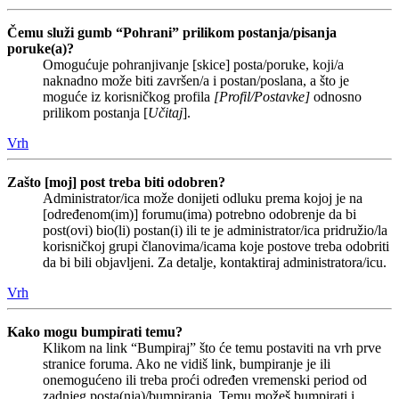
Čemu služi gumb “Pohrani” prilikom postanja/pisanja
poruke(a)?
Omogućuje pohranjivanje [skice] posta/poruke, koji/a
naknadno može biti završen/a i postan/poslana, a što je
moguće iz korisničkog profila
[Profil/Postavke]
odnosno
prilikom postanja [
Učitaj
].
Vrh
Zašto [moj] post treba biti odobren?
Administrator/ica može donijeti odluku prema kojoj je na
[određenom(im)] forumu(ima) potrebno odobrenje da bi
post(ovi) bio(li) postan(i) ili te je administrator/ica pridružio/la
korisničkoj grupi članovima/icama koje postove treba odobriti
da bi bili objavljeni. Za detalje, kontaktiraj administratora/icu.
Vrh
Kako mogu bumpirati temu?
Klikom na link “Bumpiraj” što će temu postaviti na vrh prve
stranice foruma. Ako ne vidiš link, bumpiranje je ili
onemogućeno ili treba proći određen vremenski period od
zadnjeg posta(nja)/bumpiranja. Temu možeš bumpirati i