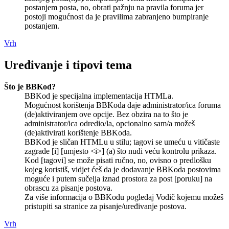
postanjem posta, no, obrati pažnju na pravila foruma jer
postoji mogućnost da je pravilima zabranjeno bumpiranje
postanjem.
Vrh
Uređivanje i tipovi tema
Što je BBKod?
BBKod je specijalna implementacija HTMLa.
Mogućnost korištenja BBKoda daje administrator/ica foruma
(de)aktiviranjem ove opcije. Bez obzira na to što je
administrator/ica odredio/la, opcionalno sam/a možeš
(de)aktivirati korištenje BBKoda.
BBKod je sličan HTMLu u stilu; tagovi se umeću u vitičaste
zagrade [i] [umjesto <i>] (a) što nudi veću kontrolu prikaza.
Kod [tagovi] se može pisati ručno, no, ovisno o predlošku
kojeg koristiš, vidjet ćeš da je dodavanje BBKoda postovima
moguće i putem sučelja iznad prostora za post [poruku] na
obrascu za pisanje postova.
Za više informacija o BBKodu pogledaj Vodič kojemu možeš
pristupiti sa stranice za pisanje/uređivanje postova.
Vrh