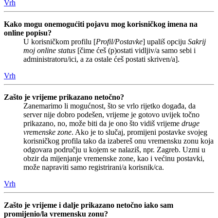
Vrh
Kako mogu onemogućiti pojavu mog korisničkog imena na
online popisu?
U korisničkom profilu [
Profil/Postavke
] upališ opciju
Sakrij
moj online status
[čime ćeš (p)ostati vidljiv/a samo sebi i
administratoru/ici, a za ostale ćeš postati skriven/a].
Vrh
Zašto je vrijeme prikazano netočno?
Zanemarimo li mogućnost, što se vrlo rijetko događa, da
server nije dobro podešen, vrijeme je gotovo uvijek točno
prikazano, no, može biti da je ono što vidiš vrijeme
druge
vremenske zone
. Ako je to slučaj, promijeni postavke svojeg
korisničkog profila tako da izabereš onu vremensku zonu koja
odgovara području u kojem se nalaziš, npr. Zagreb. Uzmi u
obzir da mijenjanje vremenske zone, kao i većinu postavki,
može napraviti samo registrirani/a korisnik/ca.
Vrh
Zašto je vrijeme i dalje prikazano netočno iako sam
promijenio/la vremensku zonu?