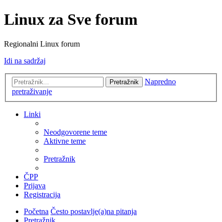
Linux za Sve forum
Regionalni Linux forum
Idi na sadržaj
Napredno
Pretražnik
pretraživanje
Linki
Neodgovorene teme
Aktivne teme
Pretražnik
ČPP
Prijava
Registracija
Početna
Često postavlje(a)na pitanja
Pretražnik