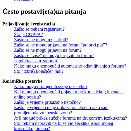
Često postavlje(a)na pitanja
Prijavljivanje i registracija
Zašto se trebam registrirati?
Što je COPPA?
Zašto se ne mogu registrirati?
Zašto se ne mogu prijaviti na forum “po prvi put”?
Zašto se ne mogu prijaviti na forum?
Zašto se “više” ne mogu prijaviti na forum?
Izgubio/la sam zaporku!
Kako mogu onemogućiti automatsko odjavljivanje s foruma?
Što “Izbriši kolačiće” radi?
Korisničke postavke
Kako mogu promijeniti svoje postavke?
Kako mogu onemogućiti pojavu mog korisničkog imena na
online popisu?
Zašto je vrijeme prikazano netočno?
Zašto je vrijeme i dalje prikazano netočno iako sam
promijenio/la vremensku zonu?
Je li moguć prikaz sučelja foruma na drugom/im jeziku/cima?
Što trebam napraviti da bi se vidjela slika ispod mojeg
korisničkog imena?