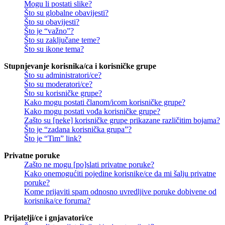
Mogu li postati slike?
Što su globalne obavijesti?
Što su obavijesti?
Što je “važno”?
Što su zaključane teme?
Što su ikone tema?
Stupnjevanje korisnika/ca i korisničke grupe
Što su administratori/ce?
Što su moderatori/ce?
Što su korisničke grupe?
Kako mogu postati članom/icom korisničke grupe?
Kako mogu postati vođa korisničke grupe?
Zašto su [neke] korisničke grupe prikazane različitim bojama?
Što je “zadana korisnička grupa”?
Što je “Tim” link?
Privatne poruke
Zašto ne mogu [po]slati privatne poruke?
Kako onemogućiti pojedine korisnike/ce da mi šalju privatne
poruke?
Kome prijaviti spam odnosno uvredljive poruke dobivene od
korisnika/ce foruma?
Prijatelji/ce i gnjavatori/ce