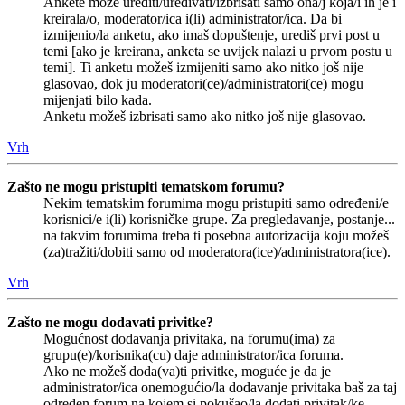
Ankete može urediti/uređivati/izbrisati samo ona/j koja/i ih je i
kreirala/o, moderator/ica i(li) administrator/ica. Da bi
izmijenio/la anketu, ako imaš dopuštenje, urediš prvi post u
temi [ako je kreirana, anketa se uvijek nalazi u prvom postu u
temi]. Ti anketu možeš izmijeniti samo ako nitko još nije
glasovao, dok ju moderatori(ce)/administratori(ce) mogu
mijenjati bilo kada.
Anketu možeš izbrisati samo ako nitko još nije glasovao.
Vrh
Zašto ne mogu pristupiti tematskom forumu?
Nekim tematskim forumima mogu pristupiti samo određeni/e
korisnici/e i(li) korisničke grupe. Za pregledavanje, postanje...
na takvim forumima treba ti posebna autorizacija koju možeš
(za)tražiti/dobiti samo od moderatora(ice)/administratora(ice).
Vrh
Zašto ne mogu dodavati privitke?
Mogućnost dodavanja privitaka, na forumu(ima) za
grupu(e)/korisnika(cu) daje administrator/ica foruma.
Ako ne možeš doda(va)ti privitke, moguće je da je
administrator/ica onemogućio/la dodavanje privitaka baš za taj
određen forum na kojem si pokušao/la dodati privitak/ke