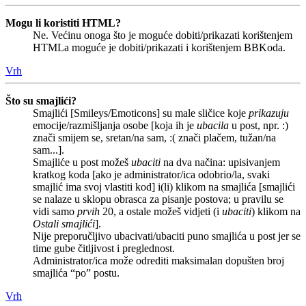
Mogu li koristiti HTML?
Ne. Većinu onoga što je moguće dobiti/prikazati korištenjem
HTMLa moguće je dobiti/prikazati i korištenjem BBKoda.
Vrh
Što su smajlići?
Smajlići [Smileys/Emoticons] su male sličice koje
prikazuju
emocije/razmišljanja osobe [koja ih je
ubacila
u post, npr. :)
znači smijem se, sretan/na sam, :( znači plačem, tužan/na
sam...].
Smajliće u post možeš
ubaciti
na dva načina: upisivanjem
kratkog koda [ako je administrator/ica odobrio/la, svaki
smajlić ima svoj vlastiti kod] i(li) klikom na smajlića [smajlići
se nalaze u sklopu obrasca za pisanje postova; u pravilu se
vidi samo
prvih
20, a ostale možeš vidjeti (i
ubaciti
) klikom na
Ostali smajlići
].
Nije preporučljivo ubacivati/ubaciti puno smajlića u post jer se
time gube čitljivost i preglednost.
Administrator/ica može odrediti maksimalan dopušten broj
smajlića “po” postu.
Vrh