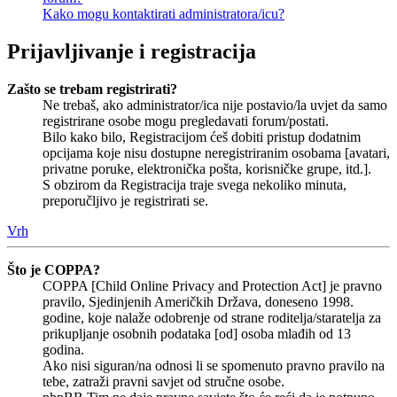
Kako mogu kontaktirati administratora/icu?
Prijavljivanje i registracija
Zašto se trebam registrirati?
Ne trebaš, ako administrator/ica nije postavio/la uvjet da samo
registrirane osobe mogu pregledavati forum/postati.
Bilo kako bilo, Registracijom ćeš dobiti pristup dodatnim
opcijama koje nisu dostupne neregistriranim osobama [avatari,
privatne poruke, elektronička pošta, korisničke grupe, itd.].
S obzirom da Registracija traje svega nekoliko minuta,
preporučljivo je registrirati se.
Vrh
Što je COPPA?
COPPA [Child Online Privacy and Protection Act] je pravno
pravilo, Sjedinjenih Američkih Država, doneseno 1998.
godine, koje nalaže odobrenje od strane roditelja/staratelja za
prikupljanje osobnih podataka [od] osoba mlađih od 13
godina.
Ako nisi siguran/na odnosi li se spomenuto pravno pravilo na
tebe, zatraži pravni savjet od stručne osobe.