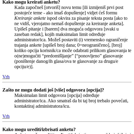
Kako mogu kreirati anketu?
Kada započneš [otvoriš] novu temu [ili izmijeniš prvi post
postojeće teme - ako imaš dopuštenje] vidjet ćeš formu
Kreiranje ankete
ispod okvira za pisanje teksta posta [ako to
ne vidiš, vjerojatno nemaš dopuštenje za kreiranje anketa].
Upišeš pitanje i [barem] dva moguća odgovora [svaki u
zaseban redak], kojih maksimalan limit određuje
administrator/ica. Možeš postaviti (i) vremensko ograničenje
trajanja ankete [upišeš broj dana; 0=neograničeno], [broj]
koliko opcija korisnik/ca može odabrati prilikom glasovanja te
o(ne)mogućiti “predomišljanje” [“ponovljeno” glasovanje
(poništenje danog/ih glasa/ova te glasovanje za drugu/e
opciju/e)].
Vrh
Zašto ne mogu dodati još [više] odgovora [opcija]?
Maksimalan limit odgovora [opcija] određuje
administrator/ica. Ako smatraš da bi taj broj trebalo povećati,
kontaktiraj administratora/icu.
Vrh
Kako mogu urediti/izbrisati anketu?