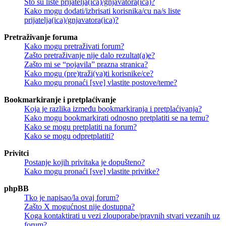
Što su liste prijatelja(ica)/gnjavatora(ica)?
Kako mogu dodati/izbrisati korisnika/cu na/s liste
prijatelja(ica)/gnjavatora(ica)?
Pretraživanje foruma
Kako mogu pretraživati forum?
Zašto pretraživanje nije dalo rezultat(a)e?
Zašto mi se “pojavila” prazna stranica?
Kako mogu (pre)traži(va)ti korisnike/ce?
Kako mogu pronaći [sve] vlastite postove/teme?
Bookmarkiranje i pretplaćivanje
Koja je razlika između bookmarkiranja i pretplaćivanja?
Kako mogu bookmarkirati odnosno pretplatiti se na temu?
Kako se mogu pretplatiti na forum?
Kako se mogu odpretplatiti?
Privitci
Postanje kojih privitaka je dopušteno?
Kako mogu pronaći [sve] vlastite privitke?
phpBB
Tko je napisao/la ovaj forum?
Zašto X mogućnost nije dostupna?
Koga kontaktirati u vezi zlouporabe/pravnih stvari vezanih uz
forum?