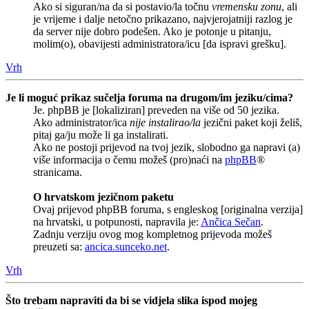
Ako si siguran/na da si postavio/la točnu
vremensku zonu
, ali
je vrijeme i dalje netočno prikazano, najvjerojatniji razlog je
da server nije dobro podešen. Ako je potonje u pitanju,
molim(o), obavijesti administratora/icu [da ispravi grešku].
Vrh
Je li moguć prikaz sučelja foruma na drugom/im jeziku/cima?
Je. phpBB je [lokaliziran] preveden na više od 50 jezika.
Ako administrator/ica
nije instalirao/la
jezični paket koji želiš,
pitaj ga/ju može li ga instalirati.
Ako ne postoji prijevod na tvoj jezik, slobodno ga napravi (a)
više informacija o čemu možeš (pro)naći na
phpBB
®
stranicama.
O hrvatskom jezičnom paketu
Ovaj prijevod phpBB foruma, s engleskog [originalna verzija]
na hrvatski, u potpunosti, napravila je:
Ančica Sečan
.
Zadnju verziju ovog mog kompletnog prijevoda možeš
preuzeti sa:
ancica.sunceko.net
.
Vrh
Što trebam napraviti da bi se vidjela slika ispod mojeg