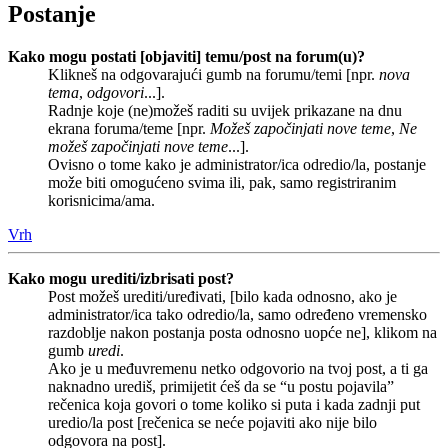
Postanje
Kako mogu postati [objaviti] temu/post na forum(u)?
Klikneš na odgovarajući gumb na forumu/temi [npr.
nova
tema
,
odgovori
...].
Radnje koje (ne)možeš raditi su uvijek prikazane na dnu
ekrana foruma/teme [npr.
Možeš započinjati nove teme
,
Ne
možeš započinjati nove teme
...].
Ovisno o tome kako je administrator/ica odredio/la, postanje
može biti omogućeno svima ili, pak, samo registriranim
korisnicima/ama.
Vrh
Kako mogu urediti/izbrisati post?
Post možeš urediti/uređivati, [bilo kada odnosno, ako je
administrator/ica tako odredio/la, samo određeno vremensko
razdoblje nakon postanja posta odnosno uopće ne], klikom na
gumb
uredi
.
Ako je u međuvremenu netko odgovorio na tvoj post, a ti ga
naknadno urediš, primijetit ćeš da se “u postu pojavila”
rečenica koja govori o tome koliko si puta i kada zadnji put
uredio/la post [rečenica se neće pojaviti ako nije bilo
odgovora na post].