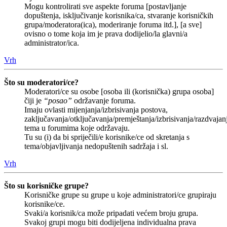
Mogu kontrolirati sve aspekte foruma [postavljanje
dopuštenja, isključivanje korisnika/ca, stvaranje korisničkih
grupa/moderatora(ica), moderiranje foruma itd.], [a sve]
ovisno o tome koja im je prava dodijelio/la glavni/a
administrator/ica.
Vrh
Što su moderatori/ce?
Moderatori/ce su osobe [osoba ili (korisnička) grupa osoba]
čiji je
“posao”
održavanje foruma.
Imaju ovlasti mijenjanja/izbrisivanja postova,
zaključavanja/otključavanja/premještanja/izbrisivanja/razdvajan
tema u forumima koje održavaju.
Tu su (i) da bi spriječili/e korisnike/ce od skretanja s
tema/objavljivanja nedopuštenih sadržaja i sl.
Vrh
Što su korisničke grupe?
Korisničke grupe su grupe u koje administratori/ce grupiraju
korisnike/ce.
Svaki/a korisnik/ca može pripadati većem broju grupa.
Svakoj grupi mogu biti dodijeljena individualna prava