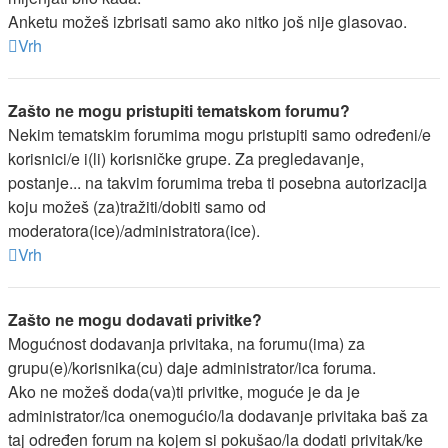
Anketu možeš izbrisati samo ako nitko još nije glasovao.
Vrh
Zašto ne mogu pristupiti tematskom forumu?
Nekim tematskim forumima mogu pristupiti samo određeni/e
korisnici/e i(li) korisničke grupe. Za pregledavanje,
postanje... na takvim forumima treba ti posebna autorizacija
koju možeš (za)tražiti/dobiti samo od
moderatora(ice)/administratora(ice).
Vrh
Zašto ne mogu dodavati privitke?
Mogućnost dodavanja privitaka, na forumu(ima) za
grupu(e)/korisnika(cu) daje administrator/ica foruma.
Ako ne možeš doda(va)ti privitke, moguće je da je
administrator/ica onemogućio/la dodavanje privitaka baš za
taj određen forum na kojem si pokušao/la dodati privitak/ke