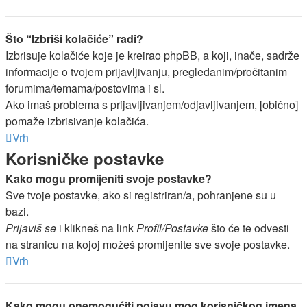
Što “Izbriši kolačiće” radi?
Izbrisuje kolačiće koje je kreirao phpBB, a koji, inače, sadrže
informacije o tvojem prijavljivanju, pregledanim/pročitanim
forumima/temama/postovima i sl.
Ako imaš problema s prijavljivanjem/odjavljivanjem, [obično]
pomaže izbrisivanje kolačića.
Vrh
Korisničke postavke
Kako mogu promijeniti svoje postavke?
Sve tvoje postavke, ako si registriran/a, pohranjene su u
bazi.
Prijaviš se
i klikneš na link
Profil/Postavke
što će te odvesti
na stranicu na kojoj možeš promijenite sve svoje postavke.
Vrh
Kako mogu onemogućiti pojavu mog korisničkog imena