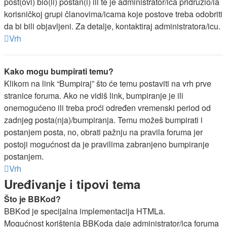
post(ovi) bio(li) postan(i) ili te je administrator/ica pridružio/la
korisničkoj grupi članovima/icama koje postove treba odobriti
da bi bili objavljeni. Za detalje, kontaktiraj administratora/icu.
Vrh
Kako mogu bumpirati temu?
Klikom na link “Bumpiraj” što će temu postaviti na vrh prve
stranice foruma. Ako ne vidiš link, bumpiranje je ili
onemogućeno ili treba proći određen vremenski period od
zadnjeg posta(nja)/bumpiranja. Temu možeš bumpirati i
postanjem posta, no, obrati pažnju na pravila foruma jer
postoji mogućnost da je pravilima zabranjeno bumpiranje
postanjem.
Vrh
Uređivanje i tipovi tema
Što je BBKod?
BBKod je specijalna implementacija HTMLa.
Mogućnost korištenja BBKoda daje administrator/ica foruma