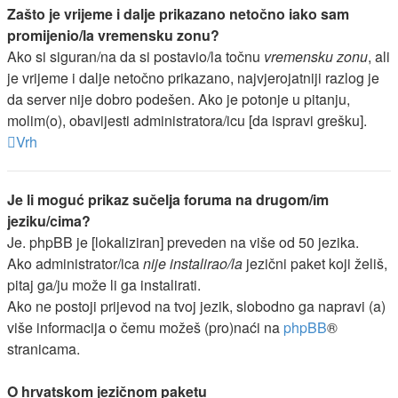
Zašto je vrijeme i dalje prikazano netočno iako sam
promijenio/la vremensku zonu?
Ako si siguran/na da si postavio/la točnu
vremensku zonu
, ali
je vrijeme i dalje netočno prikazano, najvjerojatniji razlog je
da server nije dobro podešen. Ako je potonje u pitanju,
molim(o), obavijesti administratora/icu [da ispravi grešku].
Vrh
Je li moguć prikaz sučelja foruma na drugom/im
jeziku/cima?
Je. phpBB je [lokaliziran] preveden na više od 50 jezika.
Ako administrator/ica
nije instalirao/la
jezični paket koji želiš,
pitaj ga/ju može li ga instalirati.
Ako ne postoji prijevod na tvoj jezik, slobodno ga napravi (a)
više informacija o čemu možeš (pro)naći na
phpBB
®
stranicama.
O hrvatskom jezičnom paketu