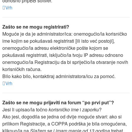
odnosno phpBB softver.
Vrh
Zašto se ne mogu registrirati?
Moguće je da je administrator/ica: onemogućio/la korisničko
ime kojim se pokušavaš registrirati [ili isto već postoji],
onemogućio/la adresu elektroničke pošte kojom se
pokušavaš registrirati, isključio/la tvoju IP adresu odnosno
onemogućio/la Registraciju da bi spriječio/la otvaranje novih
korisničkih računa.
Bilo kako bilo, kontaktiraj administratora/icu za pomoć.
Vrh
Zašto se ne mogu prijaviti na forum “po prvi put”?
Jesi li upisao/la točno
korisničko ime
i
zaporku
?
Ako jesi, dogodila se jedna od dvije moguće stvari: ako si
prilikom Registracije, a COPPA podrška je bila omogućena,
kliknuo/la na
Slažem se i imam manje od 13 godina
trebat