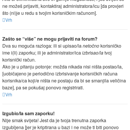
ne možeš prijaviti, kontaktiraj administratora/icu [da provjeri
što (ni)je u redu s tvojim korisničkim računom].
Vrh
Zašto se “više” ne mogu prijaviti na forum?
Dva su moguća razloga: ili si upisao/la
netočno
korisničko
ime i(li) zaporku; ili je administrator/ica
izbrisao/la
tvoj
korisnički račun.
Ako je u pitanju potonje: možda nikada nisi ništa postao/la,
[uobičajeno je periodično izbrisivanje korisničkih računa
korisnika/ca koji/e ništa ne postaju da bi se smanjila veličina
baze], pa se pokušaj ponovo registrirati.
Vrh
Izgubio/la sam zaporku!
Nije smak svijeta! Jest da je tvoja trenutna zaporka
izgubljena [jer je kriptirana u bazi i ne može ti biti ponovo