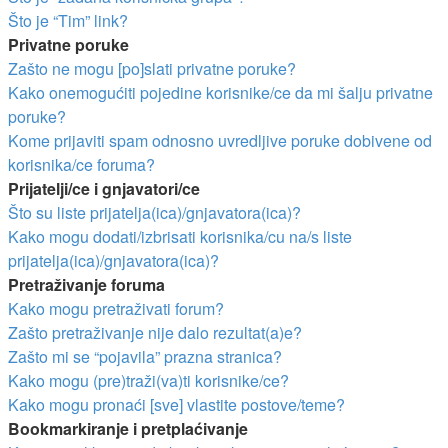
Što je “Tim” link?
Privatne poruke
Zašto ne mogu [po]slati privatne poruke?
Kako onemogućiti pojedine korisnike/ce da mi šalju privatne
poruke?
Kome prijaviti spam odnosno uvredljive poruke dobivene od
korisnika/ce foruma?
Prijatelji/ce i gnjavatori/ce
Što su liste prijatelja(ica)/gnjavatora(ica)?
Kako mogu dodati/izbrisati korisnika/cu na/s liste
prijatelja(ica)/gnjavatora(ica)?
Pretraživanje foruma
Kako mogu pretraživati forum?
Zašto pretraživanje nije dalo rezultat(a)e?
Zašto mi se “pojavila” prazna stranica?
Kako mogu (pre)traži(va)ti korisnike/ce?
Kako mogu pronaći [sve] vlastite postove/teme?
Bookmarkiranje i pretplaćivanje