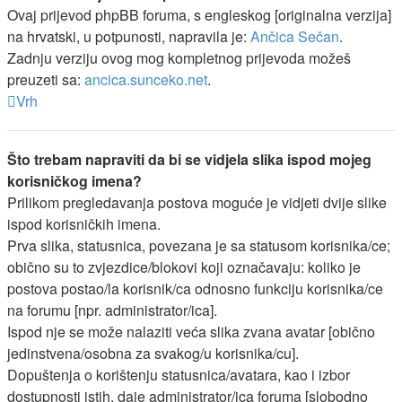
Ovaj prijevod phpBB foruma, s engleskog [originalna verzija]
na hrvatski, u potpunosti, napravila je:
Ančica Sečan
.
Zadnju verziju ovog mog kompletnog prijevoda možeš
preuzeti sa:
ancica.sunceko.net
.
Vrh
Što trebam napraviti da bi se vidjela slika ispod mojeg
korisničkog imena?
Prilikom pregledavanja postova moguće je vidjeti dvije slike
ispod korisničkih imena.
Prva slika, statusnica, povezana je sa statusom korisnika/ce;
obično su to zvjezdice/blokovi koji označavaju: koliko je
postova postao/la korisnik/ca odnosno funkciju korisnika/ce
na forumu [npr. administrator/ica].
Ispod nje se može nalaziti veća slika zvana avatar [obično
jedinstvena/osobna za svakog/u korisnika/cu].
Dopuštenja o korištenju statusnica/avatara, kao i izbor
dostupnosti istih, daje administrator/ica foruma [slobodno