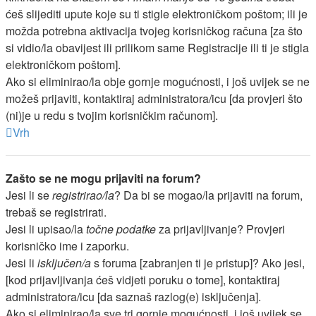
ćeš slijediti upute koje su ti stigle elektroničkom poštom; ili je
možda potrebna aktivacija tvojeg korisničkog računa [za što
si vidio/la obavijest ili prilikom same Registracije ili ti je stigla
elektroničkom poštom].
Ako si eliminirao/la obje gornje mogućnosti, i još uvijek se ne
možeš prijaviti, kontaktiraj administratora/icu [da provjeri što
(ni)je u redu s tvojim korisničkim računom].
Vrh
Zašto se ne mogu prijaviti na forum?
Jesi li se
registrirao/la
? Da bi se mogao/la prijaviti na forum,
trebaš se registrirati.
Jesi li upisao/la
točne podatke
za prijavljivanje? Provjeri
korisničko ime i zaporku.
Jesi li
isključen/a
s foruma [zabranjen ti je pristup]? Ako jesi,
[kod prijavljivanja ćeš vidjeti poruku o tome], kontaktiraj
administratora/icu [da saznaš razlog(e) isključenja].
Ako si eliminirao/la sve tri gornje mogućnosti, i još uvijek se