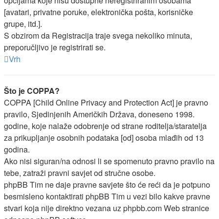
opcijama koje nisu dostupne neregistriranim osobama
[avatari, privatne poruke, elektronička pošta, korisničke
grupe, itd.].
S obzirom da Registracija traje svega nekoliko minuta,
preporučljivo je registrirati se.
Vrh
Što je COPPA?
COPPA [Child Online Privacy and Protection Act] je pravno
pravilo, Sjedinjenih Američkih Država, doneseno 1998.
godine, koje nalaže odobrenje od strane roditelja/staratelja
za prikupljanje osobnih podataka [od] osoba mlađih od 13
godina.
Ako nisi siguran/na odnosi li se spomenuto pravno pravilo na
tebe, zatraži pravni savjet od stručne osobe.
phpBB Tim ne daje pravne savjete što će reći da je potpuno
besmisleno kontaktirati phpBB Tim u vezi bilo kakve pravne
stvari koja nije direktno vezana uz phpbb.com Web stranice