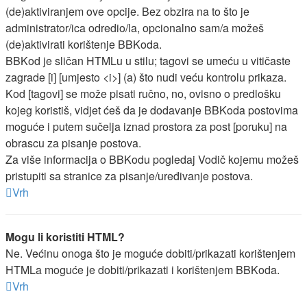
(de)aktiviranjem ove opcije. Bez obzira na to što je
administrator/ica odredio/la, opcionalno sam/a možeš
(de)aktivirati korištenje BBKoda.
BBKod je sličan HTMLu u stilu; tagovi se umeću u vitičaste
zagrade [i] [umjesto <i>] (a) što nudi veću kontrolu prikaza.
Kod [tagovi] se može pisati ručno, no, ovisno o predlošku
kojeg koristiš, vidjet ćeš da je dodavanje BBKoda postovima
moguće i putem sučelja iznad prostora za post [poruku] na
obrascu za pisanje postova.
Za više informacija o BBKodu pogledaj Vodič kojemu možeš
pristupiti sa stranice za pisanje/uređivanje postova.
Vrh
Mogu li koristiti HTML?
Ne. Većinu onoga što je moguće dobiti/prikazati korištenjem
HTMLa moguće je dobiti/prikazati i korištenjem BBKoda.
Vrh