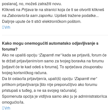
poslana], no, možeš zatražiti novu.
Klikneš na
Prijava
te na stranici koja će ti se otvoriti klikneš
na
Zaboravio/la sam zaporku
. Upišeš tražene podatke...
Daljnje upute će ti stići elektroničkom poštom.
Vrh
Kako mogu onemogućiti automatsko odjavljivanje s
foruma?
Ako ne upališ opciju
“Zapamti me”
kada se prijaviš, forum će
te držati prijavljenim/om samo za tvojeg boravka na forumu
[odjavit će te kad odeš s foruma]. To sprječava zlouporabu
tvojeg korisničkog računa.
Da bi ostao/la prijavljen/a, upali(š) opciju
“Zapamti me”
prilikom prijavljivanja [što nije preporučljivo ako forumu
pristupaš s tuđeg, a ne sa svojeg računala].
Spomenuta opcija je vidljiva samo ako ju je administrator/ica
omogućio/la.
Vrh