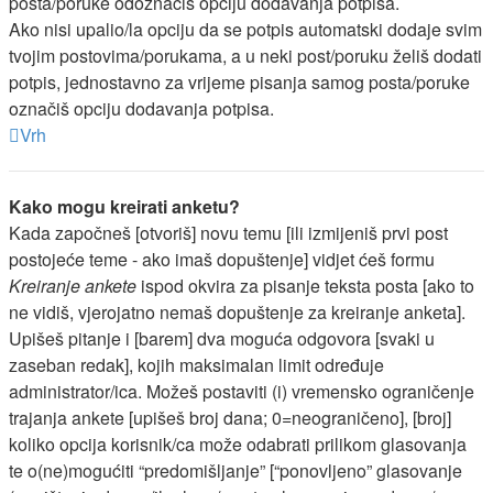
posta/poruke odoznačiš opciju dodavanja potpisa.
Ako nisi upalio/la opciju da se potpis automatski dodaje svim
tvojim postovima/porukama, a u neki post/poruku želiš dodati
potpis, jednostavno za vrijeme pisanja samog posta/poruke
označiš opciju dodavanja potpisa.
Vrh
Kako mogu kreirati anketu?
Kada započneš [otvoriš] novu temu [ili izmijeniš prvi post
postojeće teme - ako imaš dopuštenje] vidjet ćeš formu
Kreiranje ankete
ispod okvira za pisanje teksta posta [ako to
ne vidiš, vjerojatno nemaš dopuštenje za kreiranje anketa].
Upišeš pitanje i [barem] dva moguća odgovora [svaki u
zaseban redak], kojih maksimalan limit određuje
administrator/ica. Možeš postaviti (i) vremensko ograničenje
trajanja ankete [upišeš broj dana; 0=neograničeno], [broj]
koliko opcija korisnik/ca može odabrati prilikom glasovanja
te o(ne)mogućiti “predomišljanje” [“ponovljeno” glasovanje