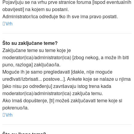
Pojavljuju se na vrhu prve stranice foruma [ispod eventualnih
obavijesti] na kojem su postani.
Administrator/ica određuje tko ih sve ima pravo postati.
Vrh
Što su zaključane teme?
Zaključane teme su teme koje je
moderator(ica)/administrator(ica) [zbog nekog, a može ih biti
puno, razloga] zaključao/la.
Moguće ih je samo pregledavati [dakle, nije moguće
uređivati/izbrisati... postove...]. Ankete koje se nalaze u njima
[ako nisu po određenju] završavaju istog trena kada
moderator(ica)/administrator(ica) zaključa temu.
Ako imaš dopuštenje, [ti] možeš zaključavati teme koje si
pokrenuo/la.
Vrh