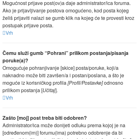
Mogućnost prijave post(ov)a daje administrator/ica foruma.
Ako je prijavljivanje postova omogućeno, kod posta kojeg
želiš prijaviti nalazi se gumb klik na kojeg će te provesti kroz
postupak prijave posta.
Vrh
Čemu služi gumb “Pohrani” prilikom postanja/pisanja
poruke(a)?
Omogućuje pohranjivanje [skice] posta/poruke, koji/a
naknadno može biti završen/a i postan/poslana, a što je
moguće iz korisničkog profila
[Profil/Postavke]
odnosno
prilikom postanja [
Učitaj
].
Vrh
Zašto [moj] post treba biti odobren?
Administrator/ica može donijeti odluku prema kojoj je na
[određenom(im)] forumu(ima) potrebno odobrenje da bi