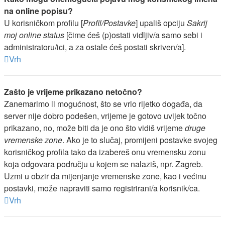
na online popisu?
U korisničkom profilu [
Profil/Postavke
] upališ opciju
Sakrij
moj online status
[čime ćeš (p)ostati vidljiv/a samo sebi i
administratoru/ici, a za ostale ćeš postati skriven/a].
Vrh
Zašto je vrijeme prikazano netočno?
Zanemarimo li mogućnost, što se vrlo rijetko događa, da
server nije dobro podešen, vrijeme je gotovo uvijek točno
prikazano, no, može biti da je ono što vidiš vrijeme
druge
vremenske zone
. Ako je to slučaj, promijeni postavke svojeg
korisničkog profila tako da izabereš onu vremensku zonu
koja odgovara području u kojem se nalaziš, npr. Zagreb.
Uzmi u obzir da mijenjanje vremenske zone, kao i većinu
postavki, može napraviti samo registrirani/a korisnik/ca.
Vrh