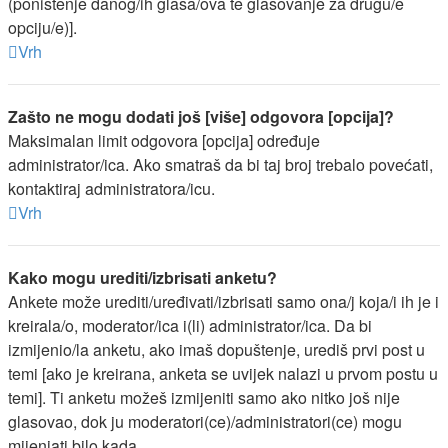
(poništenje danog/ih glasa/ova te glasovanje za drugu/e
opciju/e)].
Vrh
Zašto ne mogu dodati još [više] odgovora [opcija]?
Maksimalan limit odgovora [opcija] određuje
administrator/ica. Ako smatraš da bi taj broj trebalo povećati,
kontaktiraj administratora/icu.
Vrh
Kako mogu urediti/izbrisati anketu?
Ankete može urediti/uređivati/izbrisati samo ona/j koja/i ih je i
kreirala/o, moderator/ica i(li) administrator/ica. Da bi
izmijenio/la anketu, ako imaš dopuštenje, urediš prvi post u
temi [ako je kreirana, anketa se uvijek nalazi u prvom postu u
temi]. Ti anketu možeš izmijeniti samo ako nitko još nije
glasovao, dok ju moderatori(ce)/administratori(ce) mogu
mijenjati bilo kada.