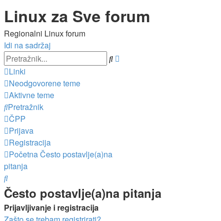
Linux za Sve forum
Regionalni Linux forum
Idi na sadržaj
Napredno
Pretražnik
pretraživanje
Linki
Neodgovorene teme
Aktivne teme
Pretražnik
ČPP
Prijava
Registracija
Početna
Često postavlje(a)na
pitanja
Pretražnik
Često postavlje(a)na pitanja
Prijavljivanje i registracija
Zašto se trebam registrirati?