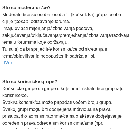
Što su moderatori/ce?
Moderatori/ce su osobe [osoba ili (korisnička) grupa osoba]
čiji je
“posao”
održavanje foruma.
Imaju ovlasti mijenjanja/izbrisivanja postova,
zaključavanja/otključavanja/premještanja/izbrisivanja/razdvaj
tema u forumima koje održavaju.
Tu su (i) da bi spriječili/e korisnike/ce od skretanja s
tema/objavljivanja nedopuštenih sadržaja i sl.
Vrh
Što su korisničke grupe?
Korisničke grupe su grupe u koje administratori/ce grupiraju
korisnike/ce.
Svaki/a korisnik/ca može pripadati većem broju grupa.
Svakoj grupi mogu biti dodijeljena individualna prava
pristupa, što administratorima/cama olakšava dodjeljivanje
određenih prava određenim korisnicima/ama [npr.