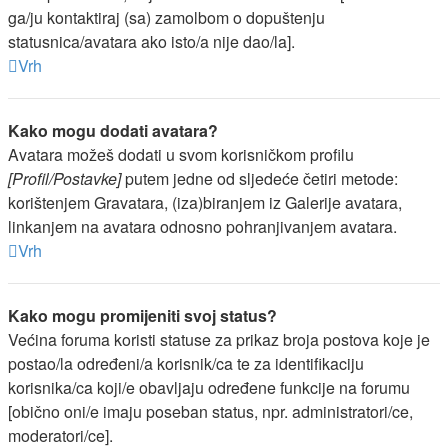
ga/ju kontaktiraj (sa) zamolbom o dopuštenju
statusnica/avatara ako isto/a nije dao/la].
Vrh
Kako mogu dodati avatara?
Avatara možeš dodati u svom korisničkom profilu
[Profil/Postavke]
putem jedne od sljedeće četiri metode:
korištenjem Gravatara, (iza)biranjem iz Galerije avatara,
linkanjem na avatara odnosno pohranjivanjem avatara.
Vrh
Kako mogu promijeniti svoj status?
Većina foruma koristi statuse za prikaz broja postova koje je
postao/la određeni/a korisnik/ca te za identifikaciju
korisnika/ca koji/e obavljaju određene funkcije na forumu
[obično oni/e imaju poseban status, npr. administratori/ce,
moderatori/ce].