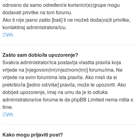
odnosno da samo određeni/e korisnici(e)/grupe mogu
dodavati privitke na tom forumu.
Ako ti nije jasno zašto [baš] ti ne možeš doda(va)ti privitke,
kontaktiraj administratora/icu.
Vrh
Zašto sam dobio/la upozorenje?
Svaki/a administrator/ica postavlja vlastita pravila koja
vrijede na [njegovom(im)/njezinom(im)] forumu/ima. Ne
vrijede na svim forumima ista pravila. Ako misli da si
prekršio/la [jedno od/više] pravila, može te upozoriti. Ako
dobiješ upozorenje, imaj na umu da je to odluka
administratora/ice foruma te da phpBB Limited nema ništa s
time.
Vrh
Kako mogu prijaviti post?