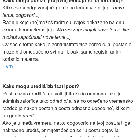
Kako mogu postati [objaviti] temu/post na forum(u)?
Klikneš na odgovarajući gumb na forumu/temi [npr.
nova
tema
,
odgovori
...].
Radnje koje (ne)možeš raditi su uvijek prikazane na dnu
ekrana foruma/teme [npr.
Možeš započinjati nove teme
,
Ne
možeš započinjati nove teme
...].
Ovisno o tome kako je administrator/ica odredio/la, postanje
može biti omogućeno svima ili, pak, samo registriranim
korisnicima/ama.
Vrh
Kako mogu urediti/izbrisati post?
Post možeš urediti/uređivati, [bilo kada odnosno, ako je
administrator/ica tako odredio/la, samo određeno vremensko
razdoblje nakon postanja posta odnosno uopće ne], klikom
na gumb
uredi
.
Ako je u međuvremenu netko odgovorio na tvoj post, a ti ga
naknadno urediš, primijetit ćeš da se “u postu pojavila”