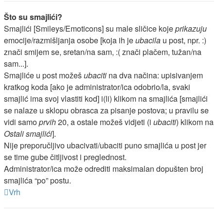
Što su smajlići?
Smajlići [Smileys/Emoticons] su male sličice koje
prikazuju
emocije/razmišljanja osobe [koja ih je
ubacila
u post, npr. :)
znači smijem se, sretan/na sam, :( znači plačem, tužan/na
sam...].
Smajliće u post možeš
ubaciti
na dva načina: upisivanjem
kratkog koda [ako je administrator/ica odobrio/la, svaki
smajlić ima svoj vlastiti kod] i(li) klikom na smajlića [smajlići
se nalaze u sklopu obrasca za pisanje postova; u pravilu se
vidi samo
prvih
20, a ostale možeš vidjeti (i
ubaciti
) klikom na
Ostali smajlići
].
Nije preporučljivo ubacivati/ubaciti puno smajlića u post jer
se time gube čitljivost i preglednost.
Administrator/ica može odrediti maksimalan dopušten broj
smajlića “po” postu.
Vrh