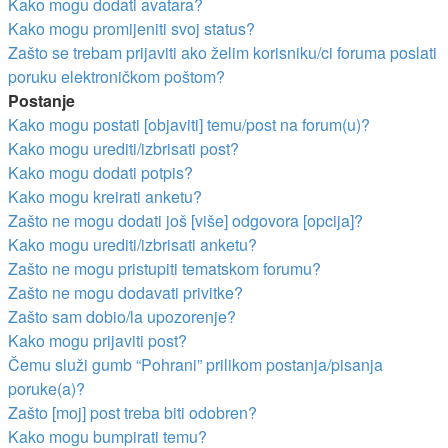
Kako mogu dodati avatara?
Kako mogu promijeniti svoj status?
Zašto se trebam prijaviti ako želim korisniku/ci foruma poslati
poruku elektroničkom poštom?
Postanje
Kako mogu postati [objaviti] temu/post na forum(u)?
Kako mogu urediti/izbrisati post?
Kako mogu dodati potpis?
Kako mogu kreirati anketu?
Zašto ne mogu dodati još [više] odgovora [opcija]?
Kako mogu urediti/izbrisati anketu?
Zašto ne mogu pristupiti tematskom forumu?
Zašto ne mogu dodavati privitke?
Zašto sam dobio/la upozorenje?
Kako mogu prijaviti post?
Čemu služi gumb “Pohrani” prilikom postanja/pisanja
poruke(a)?
Zašto [moj] post treba biti odobren?
Kako mogu bumpirati temu?