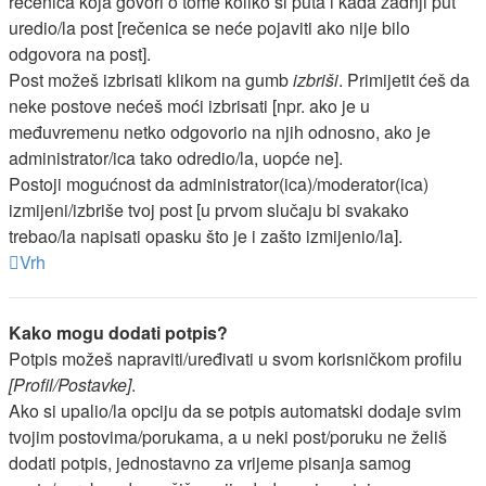
rečenica koja govori o tome koliko si puta i kada zadnji put
uredio/la post [rečenica se neće pojaviti ako nije bilo
odgovora na post].
Post možeš izbrisati klikom na gumb
izbriši
. Primijetit ćeš da
neke postove nećeš moći izbrisati [npr. ako je u
međuvremenu netko odgovorio na njih odnosno, ako je
administrator/ica tako odredio/la, uopće ne].
Postoji mogućnost da administrator(ica)/moderator(ica)
izmijeni/izbriše tvoj post [u prvom slučaju bi svakako
trebao/la napisati opasku što je i zašto izmijenio/la].
Vrh
Kako mogu dodati potpis?
Potpis možeš napraviti/uređivati u svom korisničkom profilu
[Profil/Postavke]
.
Ako si upalio/la opciju da se potpis automatski dodaje svim
tvojim postovima/porukama, a u neki post/poruku ne želiš
dodati potpis, jednostavno za vrijeme pisanja samog