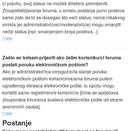
U pravilu, svoj status ne možeš direktno promijeniti.
Zloupotrebljavanje foruma, u smislu postanja puno postova
samo zato da bi se dosegao što veći status, nema nikakvog
smisla jer administratori(ce)/moderatori(ce) mogu
smanjiti
nečiji status [npr. smanjenjem broja postova...].
Vrh
Zašto se trebam prijaviti ako želim korisniku/ci foruma
poslati poruku elektroničkom poštom?
Ako je administrator/ica omogućio/la slanje poruka
elektroničkom poštom korisnicima/ama foruma putem
ugrađenog obrasca elektroničke pošte: tu opciju mogu
koristiti samo registrirani/e korisnici/e [čime se sprječava
zlouporaba forumova sustava elektroničke pošte od strane
anonimnih osoba].
Vrh
Postanje