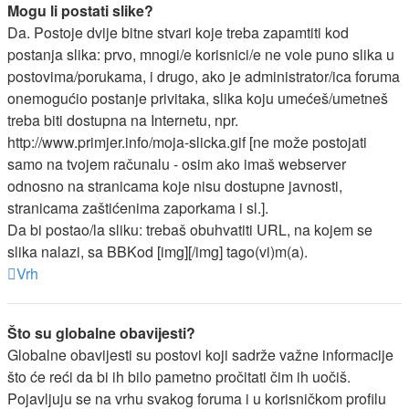
Mogu li postati slike?
Da. Postoje dvije bitne stvari koje treba zapamtiti kod
postanja slika: prvo, mnogi/e korisnici/e ne vole puno slika u
postovima/porukama, i drugo, ako je administrator/ica foruma
onemogućio postanje privitaka, slika koju umećeš/umetneš
treba biti dostupna na Internetu, npr.
http://www.primjer.info/moja-slicka.gif [ne može postojati
samo na tvojem računalu - osim ako imaš webserver
odnosno na stranicama koje nisu dostupne javnosti,
stranicama zaštićenima zaporkama i sl.].
Da bi postao/la sliku: trebaš obuhvatiti URL, na kojem se
slika nalazi, sa BBKod [img][/img] tago(vi)m(a).
Vrh
Što su globalne obavijesti?
Globalne obavijesti su postovi koji sadrže važne informacije
što će reći da bi ih bilo pametno pročitati čim ih uočiš.
Pojavljuju se na vrhu svakog foruma i u korisničkom profilu